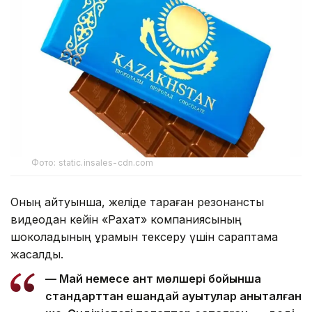
Фото: static.insales-cdn.com
Оның айтуынша, желіде тараған резонансты
видеодан кейін «Рахат» компаниясының
шоколадының құрамын тексеру үшін сараптама
жасалды.
— Май немесе қант мөлшері бойынша
стандарттан ешқандай ауытқулар анықталған