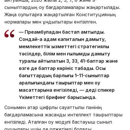
сыныптардың оқу бағдарламалары жаңартылады.
Жаңа оқулықтарға жаңартылған Конституцияның
нормалары мен құндылықтары енгізілген.
— Преамбуладан бастап қамтылды.
Сондай-ақ адам капиталын дамыту,
мемлекеттік қызметтегі стратегиялық
тәсілдер, білім мен ғылымды дамыту
туралы айтылатын 3, 33, 41-баптар және
өзге де баптар көрініс табады. Осы
бағыттардың барлығы 1–11-сыныптар
аралығындағы тақырыптар мен оқу
мақсаттарына енгізіледі, — деді спикер
Үкіметтегі брифинг барысында.
Сонымен қатар цифрлық сауаттылық пәнінің
бағдарламасына жасанды интеллект тақырыптары
енгізіледі. Аталған оқу модулі бастауыш сынып
оқушылары үшін де қолжетімді болады.