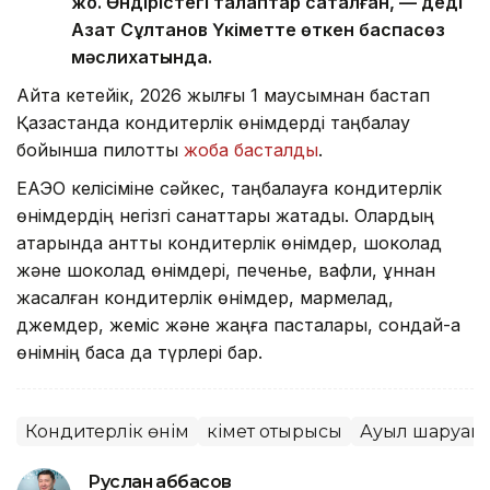
жоқ. Өндірістегі талаптар сақталған, — деді
Азат Сұлтанов Үкіметте өткен баспасөз
мәслихатында.
Айта кетейік, 2026 жылғы 1 маусымнан бастап
Қазақстанда кондитерлік өнімдерді таңбалау
бойынша пилоттық
жоба басталды
.
ЕАЭО келісіміне сәйкес, таңбалауға кондитерлік
өнімдердің негізгі санаттары жатады. Олардың
қатарында қантты кондитерлік өнімдер, шоколад
және шоколад өнімдері, печенье, вафли, ұннан
жасалған кондитерлік өнімдер, мармелад,
джемдер, жеміс және жаңғақ пасталары, сондай-ақ
өнімнің басқа да түрлері бар.
Кондитерлік өнім
Үкімет отырысы
Ауыл шаруаш
Руслан Ғаббасов