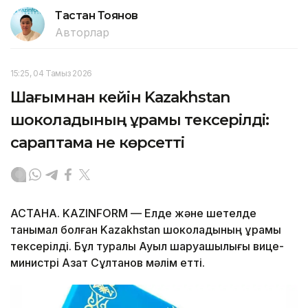
Тастан Тоянов
Авторлар
15:25, 04 Тамыз 2026
Шағымнан кейін Kazakhstan
шоколадының құрамы тексерілді:
сараптама не көрсетті
АСТАНА. KAZINFORM — Елде және шетелде
танымал болған Kazakhstan шоколадының құрамы
тексерілді. Бұл туралы Ауыл шаруашылығы вице-
министрі Азат Сұлтанов мәлім етті.