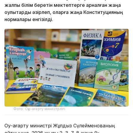
жалпы білім беретін мектептерге арналған жаңа
оқулықтарды әзірлеп, оларға жаңа Конституцияның
нормалары енгізілді.
Фото: Оқу-ағарту министрлігі
Оқу-ағарту министрі Жұлдыз Сүлейменованың
айтуынша, 2026 жылы 2, 3, 7, 8 және 9-