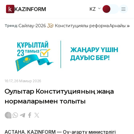
KAZINFORM
KZ
Сайлау-2026
Конституциялық реформа
Арнайы жо
Тренд:
16:17, 26 Мамыр 2026
Оқулықтар Конституцияның жаңа
нормаларымен толықты
АСТАНА. KAZINFORM — Оқу-ағарту министрлігі