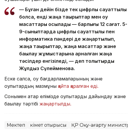
— Бұған дейін бізде тек цифрлық сауаттылық
болса, енді жаңа тақырыптар мен оқу
мақсаттары қосылады — барлығы 12 сағат. 5-
9-сыныптарда цифрлық сауаттылық пен
информатика пәндері де жаңартылып,
жаңа тақырыптар, жаңа мақсаттар және
бақылау жұмыстарына арналған жаңа
тәсілдер енгізіледі, — деп толықтырды
Жұлдыз Сүлейменова.
Еске салсақ, оқу бағдарламаларының және
оқулықтардың мазмұны
қайта қаралған еді.
Сонымен қатар елімізде оқулықтарды дайындау және
бақылау тәртібі
жаңартылды.
Мектеп
Үкімет отырысы
ҚР Оқу-ағарту министрл