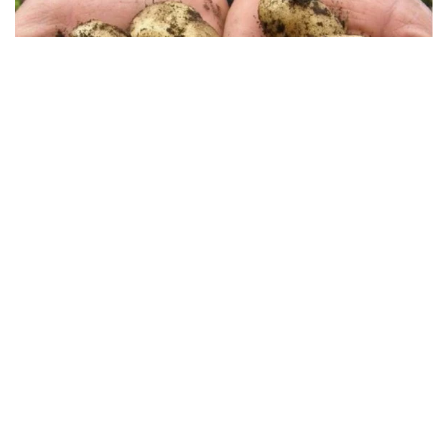
Фото: ҚР АШМ
Бүгін Үкіметте өткен баспасөз мәслихатында
жаздағы күн райы отандық көкөніс пен астық
шығымына қаншалықты әсер етуі мүмкін екені
сұралды.
— Негізгі көкөніс дақылдары суармалы
жерлерде өсіріледі, сондықтан жағдай
бақылауда. Ал солтүстік өңірлер және