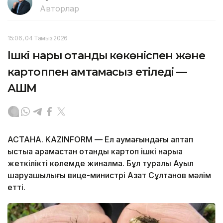
Авторлар
15:06, 04 Тамыз 2026
Ішкі нарық отандық көкөніспен және
картоппен қамтамасыз етіледі —
АШМ
АСТАНА. KAZINFORM — Ел аумағындағы аптап
ыстыққа қарамастан отандық картоп ішкі нарыққа
жеткілікті көлемде жиналмақ. Бұл туралы Ауыл
шаруашылығы вице-министрі Азат Сұлтанов мәлім
етті.