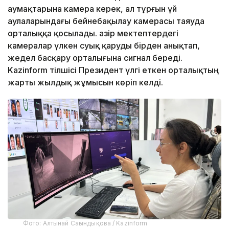
аумақтарына камера керек, ал тұрғын үй
аулаларындағы бейнебақылау камерасы таяуда
орталыққа қосылады. Қазір мектептердегі
камералар үлкен суық қаруды бірден анықтап,
жедел басқару орталығына сигнал береді.
Kazinform тілшісі Президент үлгі еткен орталықтың
жарты жылдық жұмысын көріп келді.
Фото: Алтынай Сағындықова / Kazinform