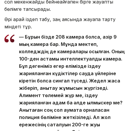
сол мекенжайды бейнеайғақпен бірге жауапты
бөлімге тапсырады.
Әрі қарай іздеп табу, заң аясында жауапқа тарту
міндеті тұр.
— Бұрын бізде 208 камера болса, қазір 9
мың камера бар. Мұнда мектеп,
колледждің де камералары қосылған. Оның
100-ден астамы интеллектуалды камера.
Бұл дегеніміз егер елімізде іздеу
жарияланған күдіктілер сауда үйлеріне
кіретін болса сингал түседі. Жедел жасақ
жіберіп, анықтау жұмысын жүргізеді.
Алимент төлемей жүр ме, іздеу
жарияланған адам ба әлде қылмыскер ме?
Анықтаған соң сол аумақта орналасқан
полиция бөліміне жеткізіледі. Ал жол
ережесінің сақталуын 200-ге жуық