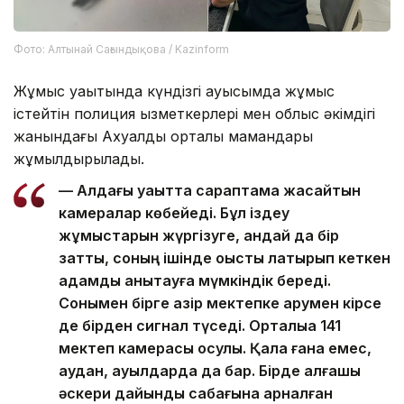
Фото: Алтынай Сағындықова / Kazinform
Жұмыс уақытында күндізгі ауысымда жұмыс
істейтін полиция қызметкерлері мен облыс әкімдігі
жанындағы Ахуалдық орталық мамандары
жұмылдырылады.
— Алдағы уақытта сараптама жасайтын
камералар көбейеді. Бұл іздеу
жұмыстарын жүргізуге, қандай да бір
затты, соның ішінде қоқысты лақтырып кеткен
адамды анықтауға мүмкіндік береді.
Сонымен бірге қазір мектепке қарумен кірсе
де бірден сигнал түседі. Орталыққа 141
мектеп камерасы қосулы. Қала ғана емес,
аудан, ауылдарда да бар. Бірде алғашқы
әскери дайындық сабағына арналған