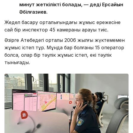
минут жеткілікті болады, — деді Ерсайын
Әбілғазиев.
Жедел басқару орталығындағы жұмыс ережесіне
сай бір инспектор 45 камераны қарауы тиіс.
Әзірге Ақтөбедегі орталық 2006 жылғы жүктемемен
жұмыс істеп тұр. Мұнда бар болғаны 15 оператор
болса, олар бір тәулік жұмыс істеп, екі тәулік
тынығады.