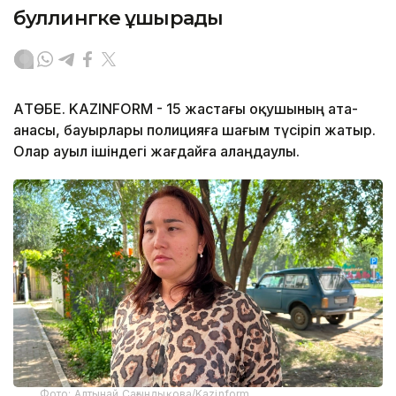
буллингке ұшырады
АҚТӨБЕ. KAZINFORM - 15 жастағы оқушының ата-
анасы, бауырлары полицияға шағым түсіріп жатыр.
Олар ауыл ішіндегі жағдайға алаңдаулы.
Фото: Алтынай Сағындықова/Kazinform