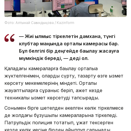
Фото: Алтынай Сағындықова / Kazinform
— Жиі қылмыс тіркелетін дәмхана, түнгі
клубтар маңында орталық камерасы бар.
Бұл белгілі бір деңгейде бақылау жасауға
мүмкіндік береді, — деді ол.
Қаладағы камераларға бақылау орталыққа
жүктелгенімен, оларды сүрту, тазарту өзге қызмет
көрсету мекемелерінің міндеті. Орталық
жауаптыларға сұраныс беріп, қажет кезде
техникалық қызмет көрсетуді тапсырады.
Сонымен бірге шетелден әкелген көлік тіркелмесе
де жолдағы бұзушылық камераларына тіркеледі.
Патрульдік полиция тоқтатып, құжат тексерген
кезде көлік иесіне бірден айыппұл салынады.