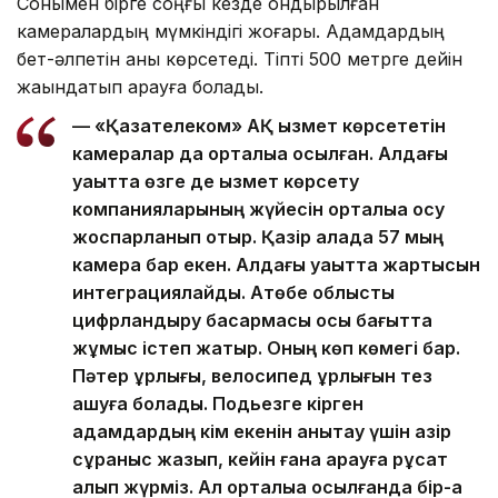
Сонымен бірге соңғы кезде қондырылған
камералардың мүмкіндігі жоғары. Адамдардың
бет-әлпетін анық көрсетеді. Тіпті 500 метрге дейін
жақындатып қарауға болады.
— «Қазақтелеком» АҚ қызмет көрсететін
камералар да орталыққа қосылған. Алдағы
уақытта өзге де қызмет көрсету
компанияларының жүйесін орталыққа қосу
жоспарланып отыр. Қазір қалада 57 мың
камера бар екен. Алдағы уақытта жартысын
интеграциялайды. Ақтөбе облыстық
цифрландыру басқармасы осы бағытта
жұмыс істеп жатыр. Оның көп көмегі бар.
Пәтер ұрлығы, велосипед ұрлығын тез
ашуға болады. Подьезге кірген
адамдардың кім екенін анықтау үшін қазір
сұраныс жазып, кейін ғана қарауға рұқсат
алып жүрміз. Ал орталыққа қосылғанда бір-ақ