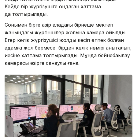
Кейде бір жүргізушіге ондаған хаттама
да толтырылады.
Сонымен бірге қазір қаладағы бірнеше мектеп
жанындағы жүргіншілер жолына камера қойылды.
Егер көлік жүргізушісі жолды кесіп өтпек болған
адамға жол бермесе, бірден көлік нөмірі анықталып,
иесіне хаттама толтырылады. Мұнда бейнебақылау
камерасы әзірге санаулы ғана.