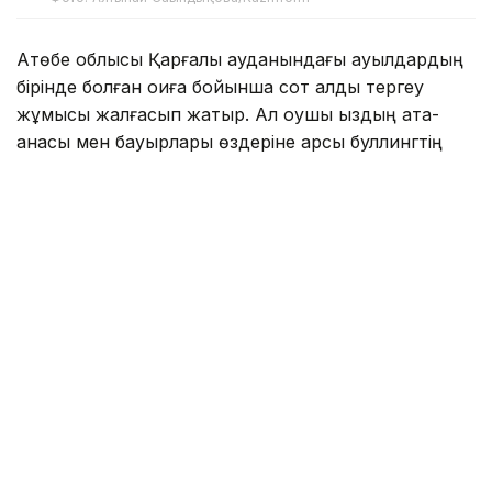
Ақтөбе облысы Қарғалы ауданындағы ауылдардың
бірінде болған оқиға бойынша сот алды тергеу
жұмысы жалғасып жатыр. Ал оқушы қыздың ата-
анасы мен бауырлары өздеріне қарсы буллингтің
басталып кеткенін айтып, дабыл қақты.
- Менің 15 жастағы сіңліме ересек адамдар
қысым, буллинг жасалып жатыр. Ауылға
блогерді шақырған. Өздері және олардың
туыстары біздің қызды балағаттап, жаман
сөздер айтқан. Оны түнде көріп, барлық
отбасымызбен ұйықтаған жоқпыз. Қыз үйден
қашып кетіп, өзіне қол жұмсағысы келді. Ол
кішкентай, не істерін өзі білмейді.
Буллингке қатысты шағым түсіреміз. Біздің
әулеттің, отбасымыздың абыройын жерге
таптап отырған адамдарды, ешкімді