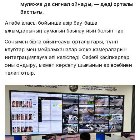
муляжға да сигнал ойнады, — деді орталық
бастығы.
Ақтөбе қаласы бойынша қазір бау-бақша
ұжымдарының аумағын бақылау қиын болып тұр.
Сонымен бірге ойын-сауық орталықтары, түнгі
клубтар мен мейрамханалар жеке камераларын
интеграциялауға әлі келіспеді. Себебі кәсіпкерлер
оны қондыру, қызмет көрсету шығынын өз есебінен
төлеп отыр.