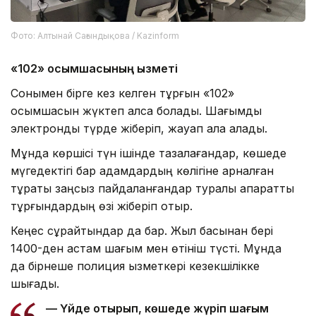
Фото: Алтынай Сағындықова / Kazinform
«102» қосымшасының қызметі
Сонымен бірге кез келген тұрғын «102»
қосымшасын жүктеп алса болады. Шағымды
электронды түрде жіберіп, жауап ала алады.
Мұнда көршісі түн ішінде тазалағандар, көшеде
мүгедектігі бар адамдардың көлігіне арналған
тұрақты заңсыз пайдаланғандар туралы ақпаратты
тұрғындардың өзі жіберіп отыр.
Кеңес сұрайтындар да бар. Жыл басынан бері
1400-ден астам шағым мен өтініш түсті. Мұнда
да бірнеше полиция қызметкері кезекшілікке
шығады.
— Үйде отырып, көшеде жүріп шағым