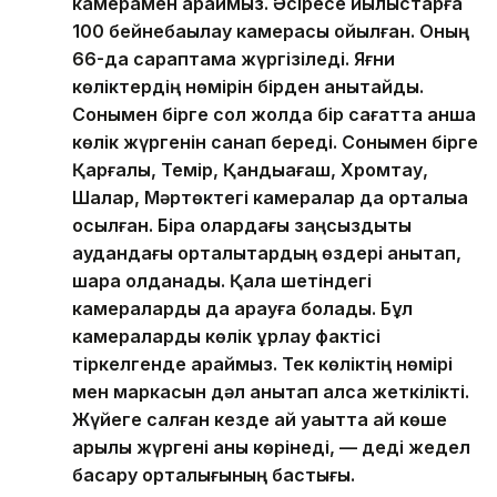
камерамен қараймыз. Әсіресе қиылыстарға
100 бейнебақылау камерасы қойылған. Оның
66-да сараптама жүргізіледі. Яғни
көліктердің нөмірін бірден анықтайды.
Сонымен бірге сол жолда бір сағатта қанша
көлік жүргенін санап береді. Сонымен бірге
Қарғалы, Темір, Қандыағаш, Хромтау,
Шалқар, Мәртөктегі камералар да орталыққа
қосылған. Бірақ олардағы заңсыздықты
аудандағы орталықтардың өздері анықтап,
шара қолданады. Қала шетіндегі
камераларды да қарауға болады. Бұл
камераларды көлік ұрлау фактісі
тіркелгенде қараймыз. Тек көліктің нөмірі
мен маркасын дәл анықтап алса жеткілікті.
Жүйеге салған кезде қай уақытта қай көше
арқылы жүргені анық көрінеді, — деді жедел
басқару орталығының бастығы.