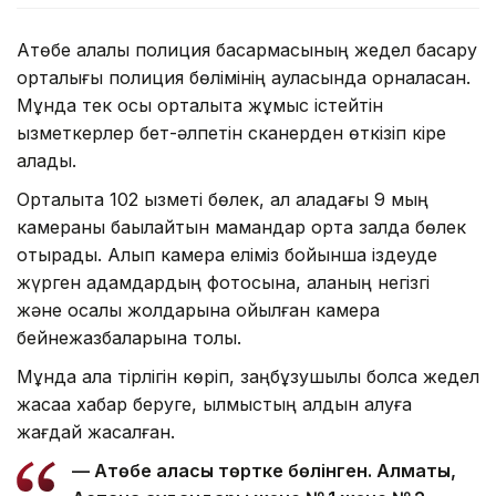
Ақтөбе қалалық полиция басқармасының жедел басқару
орталығы полиция бөлімінің ауласында орналасқан.
Мұнда тек осы орталықта жұмыс істейтін
қызметкерлер бет-әлпетін сканерден өткізіп кіре
алады.
Орталықта 102 қызметі бөлек, ал қаладағы 9 мың
камераны бақылайтын мамандар ортақ залда бөлек
отырады. Алып камера еліміз бойынша іздеуде
жүрген адамдардың фотосына, қаланың негізгі
және қосалқы жолдарына қойылған камера
бейнежазбаларына толы.
Мұнда қала тірлігін көріп, заңбұзушылық болса жедел
жасаққа хабар беруге, қылмыстың алдын алуға
жағдай жасалған.
— Ақтөбе қаласы төртке бөлінген. Алматы,