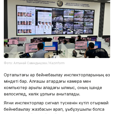
Фото: Алтынай Сағындықова / Kazinform
Орталықтағы әр бейнебақылау инспекторларының өз
міндеті бар. Алғашқы қатардағы камера мен
компьютер арқылы қаладағы қылмыс, оның ішінде
велосипед, көлік ұрлығы анықталады.
Яғни инспекторлар сигнал түскенін күтіп отырмай
бейнебақылау жазбасын қарап, құқықбұзушылық болса