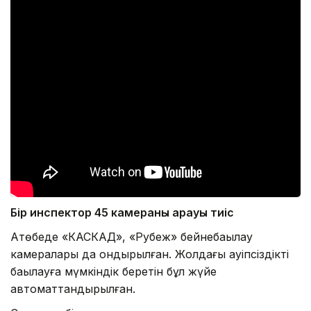
Бір инспектор 45 камераны қарауы тиіс
Ақтөбеде «КАСКАД», «Рубеж» бейнебақылау
камералары да қондырылған. Жолдағы қауіпсіздікті
бақылауға мүмкіндік беретін бұл жүйе
автоматтандырылған.