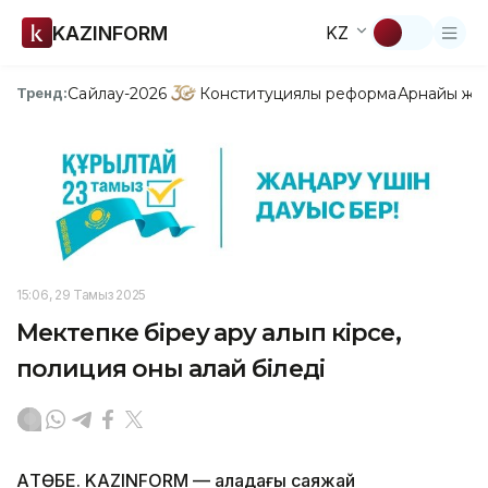
KAZINFORM
KZ
Сайлау-2026
Конституциялық реформа
Арнайы жо
Тренд:
15:06, 29 Тамыз 2025
Мектепке біреу қару алып кірсе,
полиция оны қалай біледі
АҚТӨБЕ. KAZINFORM — Қаладағы саяжай