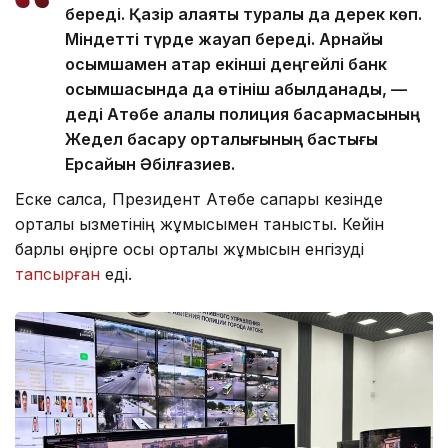
береді. Қазір алаяқтық туралы да дерек көп.
Міндетті түрде жауап береді. Арнайы
қосымшамен қатар екінші деңгейлі банк
қосымшасында да өтініш қабылданады, —
деді Ақтөбе қалалық полиция басқармасының
Жедел басқару орталығының бастығы
Ерсайын Әбілғазиев.
Еске салсақ, Президент Ақтөбе сапары кезінде
орталық қызметінің жұмысымен танысты. Кейін
барлық өңірге осы орталық жұмысын енгізуді
тапсырған
еді.