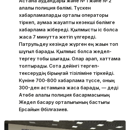
Астана аудандары және № 1 және № 2
қалалық полиция бөлімі. Түскен
хабарламаларды орталық операторы
тіркеп, аумаққа жауапты кезекші бөлімге
хабарлама жібереді. Қылмыстық іс болса
жасақ 7 минутта жетіп үлгереді.
Патрульдеу кезінде жүрген ең жақын топ
шұғыл барады. Қылмыс болса жедел-
тергеу тобы шығады. Олар қарап, хаттама
толтырады. Сотқа дейінгі тергеп-
тексерудің бірыңғай тізіліміне тіркейді.
Күніне 700-800 хабарлама түссе, оның
300-ден астамына жасақ барады, — деді
Ақтөбе қалалық полиция басқармасының
Жедел басқару орталығының бастығы
Ерсайын Әбілғазиев.