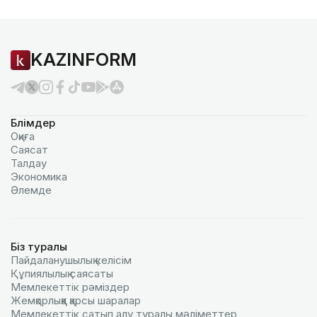
KAZINFORM
Бөлімдер
Оқиға
Саясат
Талдау
Экономика
Әлемде
Біз туралы
Пайдаланушылық келiciм
Құпиялылық саясаты
Мемлекеттік рәміздер
Жемқорлыққа қарсы шаралар
Мемлекеттік сатып алу туралы мәлiметтер