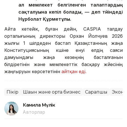
ал мемлекет белгіленген талаптардың
сақталуына кепіл болады, — деп түйіндеді
Нұрболат Құрметұлы.
Айта кетейік, бұған дейін, CASPIA талдау
орталығының директоры Орхан Йолчуев 2026
жылғы 1 шілдеден бастап Қазақстанның жаңа
Конституциясының күшіне енуі елдің саяси
дамуындағы жаңа кезеңнің басталғанын
білдіретінін және мемлекеттік басқару жүйесінің
жаңғыруын көрсететінін
айтқан еді.
Пікір
Шағын және орта бизнес
Сарапшы
Экон
Камила Мүлік
Авторлар