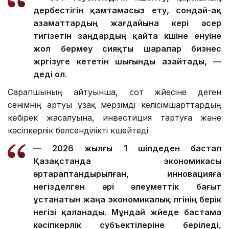
дербестігін қамтамасыз ету, сондай-ақ
азаматтардың жағдайына кері әсер
тигізетін заңдардың қайта күшіне енуіне
жол бермеу сияқты шаралар бизнес
жүргізуге кететін шығынды азайтады, —
деді ол.
Сарапшының айтуынша, сот жүйесіне деген
сенімнің артуы ұзақ мерзімді келісімшарттардың
көбірек жасалуына, инвестиция тартуға және
кәсіпкерлік белсенділікті күшейтеді
— 2026 жылғы 1 шілдеден бастап
Қазақстанда экономикасы
әртараптандырылған, инновацияға
негізделген әрі әлеуметтік бағыт
ұстанатын жаңа экономикалық үлгінің берік
негізі қаланады. Мұндай жүйеде бастама
кәсіпкерлік субъектілеріне беріледі,