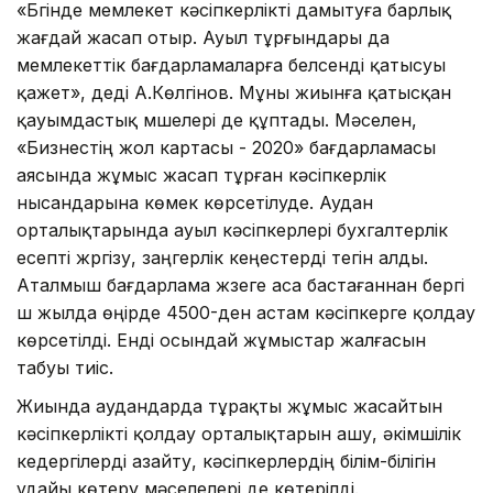
«Бүгінде мемлекет кәсіпкерлікті дамытуға барлық
жағдай жасап отыр. Ауыл тұрғындары да
мемлекеттік бағдарламаларға белсенді қатысуы
қажет», деді А.Көлгінов. Мұны жиынға қатысқан
қауымдастық мүшелері де құптады. Мәселен,
«Бизнестің жол картасы - 2020» бағдарламасы
аясында жұмыс жасап тұрған кәсіпкерлік
нысандарына көмек көрсетілуде. Аудан
орталықтарында ауыл кәсіпкерлері бухгалтерлік
есепті жүргізу, заңгерлік кеңестерді тегін алды.
Аталмыш бағдарлама жүзеге аса бастағаннан бергі
үш жылда өңірде 4500-ден астам кәсіпкерге қолдау
көрсетілді. Енді осындай жұмыстар жалғасын
табуы тиіс.
Жиында аудандарда тұрақты жұмыс жасайтын
кәсіпкерлікті қолдау орталықтарын ашу, әкімшілік
кедергілерді азайту, кәсіпкерлердің білім-білігін
ұдайы көтеру мәселелері де көтерілді.