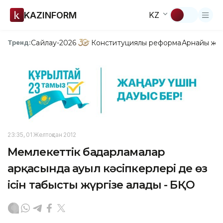
KAZINFORM
KZ
Сайлау-2026
Конституциялық реформа
Арнайы жо
Тренд:
23:35, 01 Желтоқсан 2012
Мемлекеттік бағдарламалар
арқасында ауыл кәсіпкерлері де өз
ісін табысты жүргізе алады - БҚО