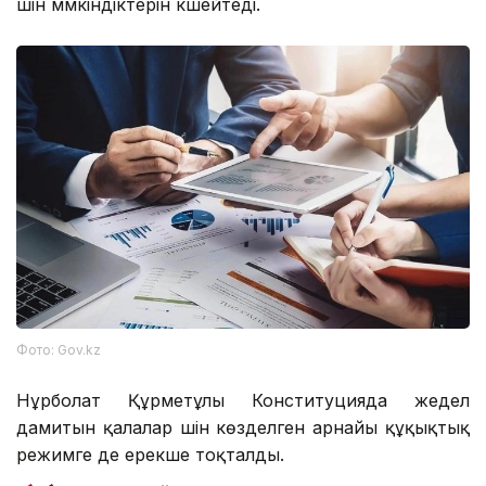
үшін мүмкіндіктерін күшейтеді.
Фото: Gov.kz
Нұрболат Құрметұлы Конституцияда жедел
дамитын қалалар үшін көзделген арнайы құқықтық
режимге де ерекше тоқталды.