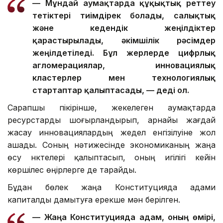
— Мұндай аумақтарда құқықтық реттеу
тетіктері тиімдірек болады, салықтық
және кедендік жеңілдіктер
қарастырылады, әкімшілік рәсімдер
жеңілдетіледі. Бұл жерлерде цифрлық
агломерациялар, инновациялық
кластерлер мен технологиялық
стартаптар қалыптасады, — деді ол.
Сарапшы пікірінше, жекелеген аумақтарда
ресурстарды шоғырландырып, арнайы жағдай
жасау инновациялардың жедел енгізілуіне жол
ашады. Соның нәтижесінде экономиканың жаңа
өсу нүктелері қалыптасып, оның игілігі кейін
көршілес өңірлерге де тарайды.
Бұдан бөлек жаңа Конституцияда адами
капиталды дамытуға ерекше мән берілген.
— Жаңа Конституцияда адам, оның өмірі,