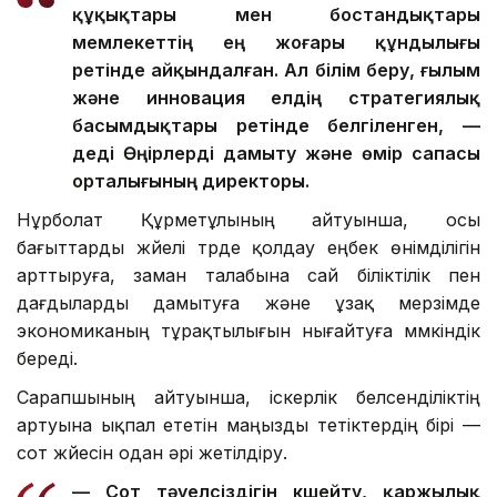
құқықтары мен бостандықтары
мемлекеттің ең жоғары құндылығы
ретінде айқындалған. Ал білім беру, ғылым
және инновация елдің стратегиялық
басымдықтары ретінде белгіленген, —
деді Өңірлерді дамыту және өмір сапасы
орталығының директоры.
Нұрболат Құрметұлының айтуынша, осы
бағыттарды жүйелі түрде қолдау еңбек өнімділігін
арттыруға, заман талабына сай біліктілік пен
дағдыларды дамытуға және ұзақ мерзімде
экономиканың тұрақтылығын нығайтуға мүмкіндік
береді.
Сарапшының айтуынша, іскерлік белсенділіктің
артуына ықпал ететін маңызды тетіктердің бірі —
сот жүйесін одан әрі жетілдіру.
— Сот тәуелсіздігін күшейту, қаржылық