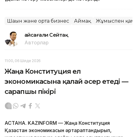
Шағын және орта бизнес
Аймақ
Жұмыспен қамту
Ғайсағали Сейтақ
Авторлар
11:00, 06 Шілде 2026
Жаңа Конституция ел
экономикасына қалай әсер етеді —
сарапшы пікірі
АСТАНА. KAZINFORM — Жаңа Конституция
Қазақстан экономикасын әртараптандырып,