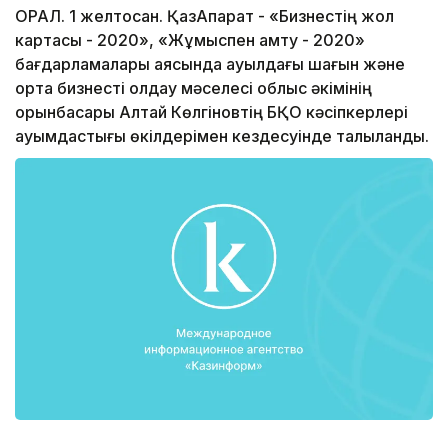
ОРАЛ. 1 желтоқсан. ҚазАқпарат - «Бизнестің жол
картасы - 2020», «Жұмыспен қамту - 2020»
бағдарламалары аясында ауылдағы шағын және
орта бизнесті қолдау мәселесі облыс әкімінің
орынбасары Алтай Көлгіновтің БҚО кәсіпкерлері
қауымдастығы өкілдерімен кездесуінде талқыланды.