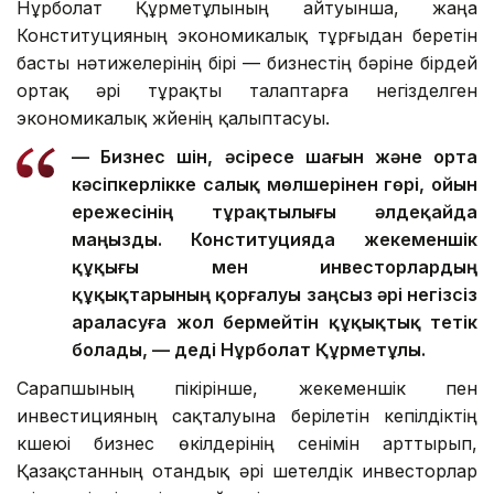
Нұрболат Құрметұлының айтуынша, жаңа
Конституцияның экономикалық тұрғыдан беретін
басты нәтижелерінің бірі — бизнестің бәріне бірдей
ортақ әрі тұрақты талаптарға негізделген
экономикалық жүйенің қалыптасуы.
— Бизнес үшін, әсіресе шағын және орта
кәсіпкерлікке салық мөлшерінен гөрі, ойын
ережесінің тұрақтылығы әлдеқайда
маңызды. Конституцияда жекеменшік
құқығы мен инвесторлардың
құқықтарының қорғалуы заңсыз әрі негізсіз
араласуға жол бермейтін құқықтық тетік
болады, — деді Нұрболат Құрметұлы.
Сарапшының пікірінше, жекеменшік пен
инвестицияның сақталуына берілетін кепілдіктің
күшеюі бизнес өкілдерінің сенімін арттырып,
Қазақстанның отандық әрі шетелдік инвесторлар