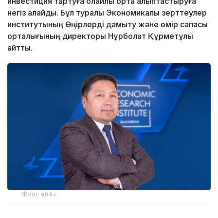
инвестиция тартуға қолайлы орта қалыптастыруға
негіз қалайды. Бұл туралы Экономикалық зерттеулер
институтының Өңірлерді дамыту және өмір сапасы
орталығының директоры Нұрболат Құрметұлы
айтты.
Фото: eri.kz