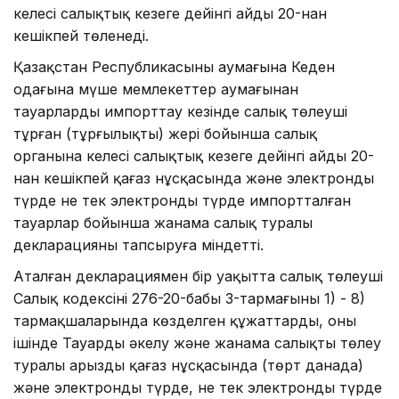
келесі салықтық кезеңге дейінгі айдың 20-нан
кешікпей төленеді.
Қазақстан Республикасының аумағына Кеден
одағына мүше мемлекеттер аумағынан
тауарларды импорттау кезінде салық төлеуші
тұрған (тұрғылықты) жері бойынша салық
органына келесі салықтық кезеңге дейінгі айдың 20-
нан кешікпей қағаз нұсқасында және электронды
түрде не тек электронды түрде импортталған
тауарлар бойынша жанама салық туралы
декларацияны тапсыруға міндетті.
Аталған декларациямен бір уақытта салық төлеуші
Салық кодексінің 276-20-бабы 3-тармағының 1) - 8)
тармақшаларында көзделген құжаттарды, оның
ішінде Тауарды әкелу және жанама салықты төлеу
туралы арызды қағаз нұсқасында (төрт данада)
және электронды түрде, не тек электронды түрде