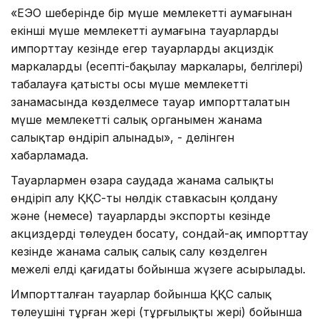
«ЕЭО шеңберінде бір мүше мемлекеттің аумағынан
екінші мүше мемлекеттің аумағына тауарларды
импорттау кезінде егер тауарларды акциздік
маркаларды (есепті-бақылау маркалары, белгілері)
таңбалауға қатысты осы мүше мемлекеттің
заңнамасында көзделмесе тауар импортталатын
мүше мемлекеттің салық органымен жанама
салықтар өндіріп алынады», - делінген
хабарламада.
Тауарлармен өзара саудада жанама салықты
өндіріп алу ҚҚС-тың нөлдік ставкасын қолдану
және (немесе) тауарлардың экспорты кезінде
акциздерді төлеуден босату, сондай-ақ импорттау
кезінде жанама салық салық салу көзделген
межелі елдің қағидаты бойынша жүзеге асырылады.
Импортталған тауарлар бойынша ҚҚС салық
төлеушінің тұрған жері (тұрғылықты жері) бойынша