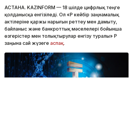
АСТАНА. KAZINFORM — 18 шілде цифрлық теңге
қолданысқа енгізіледі. Ол «ҚР кейбір заңнамалық
актілеріне қаржы нарығын реттеу мен дамыту,
байланыс және банкроттық мәселелері бойынша
өзгерістер мен толықтырулар енгізу туралы» ҚР
заңына сай жүзеге
аспақ
.
Коллаж: Kazinform/ Canva