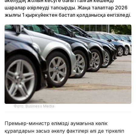
әкелудің жолын кесуге бағытталған кешенді
шаралар әзірлеуді тапсырды. Жаңа талаптар 2026
жылғы 1 қыркүйектен бастап қолданысқа енгізіледі.
Фото: Business Media
Премьер-министр еліміздің аумағына көлік
құралдарын заңсыз әкелу фактілері әлі де тіркеліп