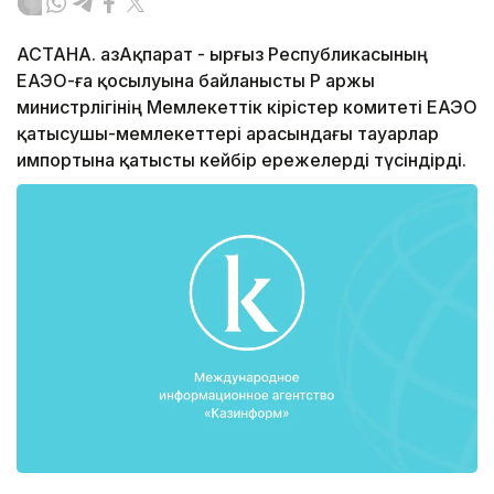
АСТАНА. ҚазАқпарат - Қырғыз Республикасының
ЕАЭО-ға қосылуына байланысты ҚР Қаржы
министрлігінің Мемлекеттік кірістер комитеті ЕАЭО
қатысушы-мемлекеттері арасындағы тауарлар
импортына қатысты кейбір ережелерді түсіндірді.