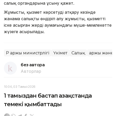
салық органдарына ұсыну қажет.
Жұмысты, қызмет көрсетуді атқару кезінде
жанама салықты өндіріп алу жұмысты, қызметті
іске асырған жердің аумағындағы мүше-мемлекетте
жүзеге асырылады.
ҚР Қаржы министрлігі
Үкімет
Салық
Қаржы және
без автора
Авторлар
10:04, 03 Тамыз 2026
1 тамыздан бастап Қазақстанда
темекі қымбаттады