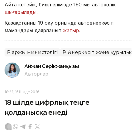
Айта кетейік, биыл елімізде 190 мың автокөлік
шығарылады
.
Қазақстанның 19 оқу орнында автоөнеркәсіп
мамандары даярланып
жатыр
.
ҚР Қаржы министрлігі
ҚР Өнеркәсіп және құрылыс 
Айжан Серікжанқызы
Авторлар
18:22, 15 Шілде 2026
18 шілде цифрлық теңге
қолданысқа енеді