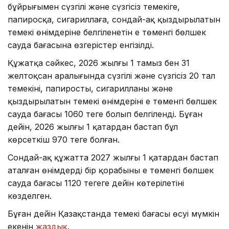
бұйрығымен сүзгілі және сүзгісіз темекіге,
папиросқа, сигариллаға, сондай-ақ қыздырылатын
темекі өнімдеріне белгіленетін ең төменгі бөлшек
сауда бағасына өзгерістер енгізілді.
Құжатқа сәйкес, 2026 жылғы 1 тамыз бен 31
желтоқсан аралығында сүзгілі және сүзгісіз 20 тал
темекінің, папиростың, сигарилланың және
қыздырылатын темекі өнімдерінің ең төменгі бөлшек
сауда бағасы 1060 теңге болып белгіленді. Бұған
дейін, 2026 жылғы 1 қаңтардан бастап бұл
көрсеткіш 970 теңге болған.
Сондай-ақ құжатта 2027 жылғы 1 қаңтардан бастап
аталған өнімдердің бір қорабының ең төменгі бөлшек
сауда бағасы 1120 теңгеге дейін көтерілетіні
көзделген.
Бұған дейін Қазақстанда темекі бағасы өсуі мүмкін
екенін
жаздық
.