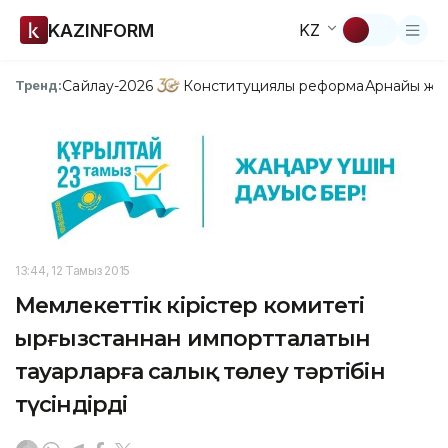
KAZINFORM
KZ
Сайлау-2026
Конституциялық реформа
Арнайы жо
Тренд:
13:44, 12 Тамыз 2015
Мемлекеттік кірістер комитеті
Қырғызстаннан импортталатын
тауарларға салық төлеу тәртібін
түсіндірді