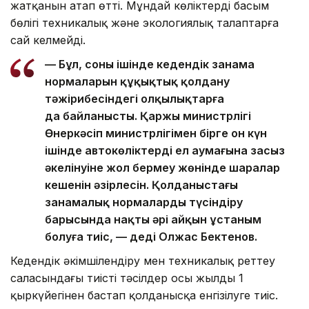
жатқанын атап өтті. Мұндай көліктердің басым
бөлігі техникалық және экологиялық талаптарға
сай келмейді.
— Бұл, соның ішінде кедендік заңнама
нормаларын құқықтық қолдану
тәжірибесіндегі олқылықтарға
да байланысты. Қаржы министрлігі
Өнеркәсіп министрлігімен бірге он күн
ішінде автокөліктердің ел аумағына заңсыз
әкелінуіне жол бермеу жөнінде шаралар
кешенін әзірлесін. Қолданыстағы
заңнамалық нормаларды түсіндіру
барысында нақты әрі айқын ұстаным
болуға тиіс, — деді Олжас Бектенов.
Кедендік әкімшілендіру мен техникалық реттеу
саласындағы тиісті тәсілдер осы жылдың 1
қыркүйегінен бастап қолданысқа енгізілуге тиіс.