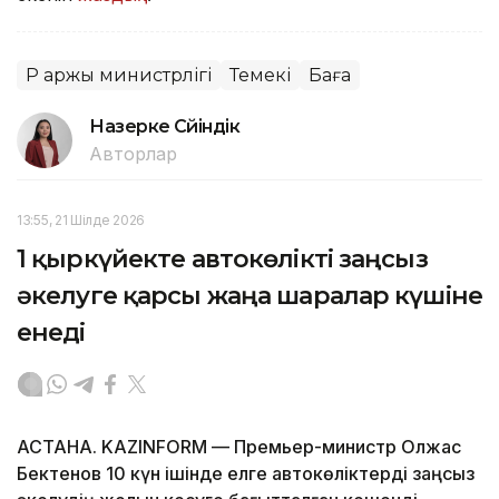
ҚР Қаржы министрлігі
Темекі
Баға
Назерке Сүйіндік
Авторлар
13:55, 21 Шілде 2026
1 қыркүйекте автокөлікті заңсыз
әкелуге қарсы жаңа шаралар күшіне
енеді
АСТАНА. KAZINFORM — Премьер-министр Олжас
Бектенов 10 күн ішінде елге автокөліктерді заңсыз