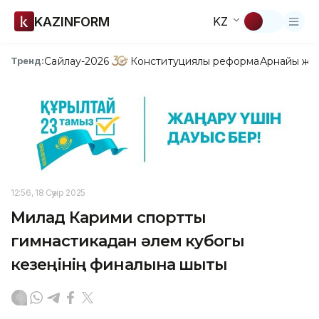
KAZINFORM
KZ
Сайлау-2026
Конституциялық реформа
Арнайы жо
Тренд:
12:56, 18 Сәуір 2025
Милад Карими спорттық
гимнастикадан әлем кубогы
кезеңінің финалына шықты