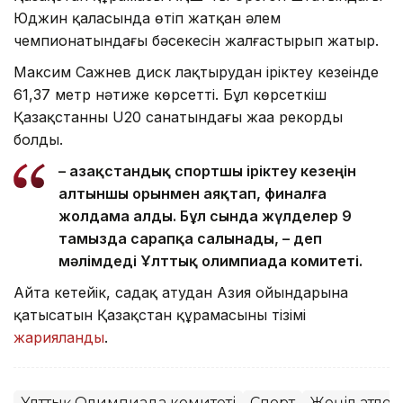
Юджин қаласында өтіп жатқан әлем
чемпионатындағы бәсекесін жалғастырып жатыр.
Максим Сажнев диск лақтырудан іріктеу кезеңінде
61,37 метр нәтиже көрсетті. Бұл көрсеткіш
Қазақстанның U20 санатындағы жаңа рекорды
болды.
– Қазақстандық спортшы іріктеу кезеңін
алтыншы орынмен аяқтап, финалға
жолдама алды. Бұл сында жүлделер 9
тамызда сарапқа салынады, – деп
мәлімдеді Ұлттық олимпиада комитеті.
Айта кетейік, садақ атудан Азия ойындарына
қатысатын Қазақстан құрамасының тізімі
жарияланды
.
Ұлттық Олимпиада комитеті
Спорт
Жеңіл атлет