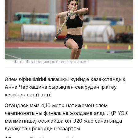
Фото: Федерацияның баспасөз қызметі
Әлем біріншілігінің алғашқы күнінде қазақстандық
Анна Черкашина сырықпен секіруден іріктеу
кезеңінен сәтті өтті.
Отандасымыз 4,10 метр нәтижемен әлем
чемпионатының финалына жолдама алды. ҚР ҰОК
мәліметінше, осылайша ол U20 жас санатында
Қазақстан рекордын жаңартты.