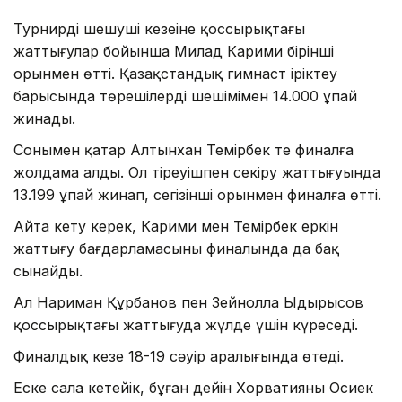
Турнирдің шешуші кезеңіне қоссырықтағы
жаттығулар бойынша Милад Карими бірінші
орынмен өтті. Қазақстандық гимнаст іріктеу
барысында төрешілердің шешімімен 14.000 ұпай
жинады.
Сонымен қатар Алтынхан Темірбек те финалға
жолдама алды. Ол тіреуішпен секіру жаттығуында
13.199 ұпай жинап, сегізінші орынмен финалға өтті.
Айта кету керек, Карими мен Темірбек еркін
жаттығу бағдарламасының финалында да бақ
сынайды.
Ал Нариман Құрбанов пен Зейнолла Ыдырысов
қоссырықтағы жаттығуда жүлде үшін күреседі.
Финалдық кезең 18-19 сәуір аралығында өтеді.
Еске сала кетейік, бұған дейін Хорватияның Осиек