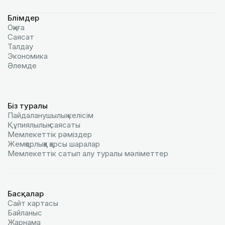
Бөлімдер
Оқиға
Саясат
Талдау
Экономика
Әлемде
Біз туралы
Пайдаланушылық келiciм
Құпиялылық саясаты
Мемлекеттік рәміздер
Жемқорлыққа қарсы шаралар
Мемлекеттік сатып алу туралы мәлiметтер
Басқалар
Сайт картасы
Байланыс
Жарнама