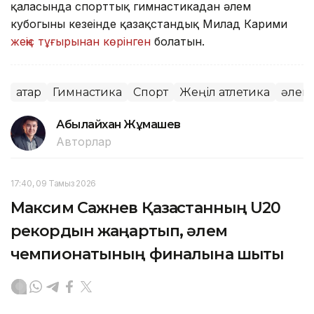
қаласында спорттық гимнастикадан әлем
кубогының кезеңінде қазақстандық Милад Карими
жеңіс тұғырынан көрінген
болатын.
Қатар
Гимнастика
Спорт
Жеңіл атлетика
әлем
Абылайхан Жұмашев
Авторлар
17:40, 09 Тамыз 2026
Максим Сажнев Қазақстанның U20
рекордын жаңартып, әлем
чемпионатының финалына шықты