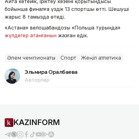
Айта кетейік, іріктеу кезеңінің қорытындысы
бойынша финалға үздік 13 спортшы өтті. Шешуші
жарыс 8 тамызда өтеді.
«Астана» велошабандозы «Польша турында»
жүлдегер атанғанын
жазған едік.
Әлем чемпионаты
Спорт
Жеңіл атлетика
Эльмира Оралбаева
Авторлар
KAZINFORM