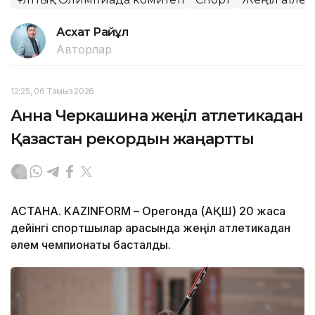
Асхат Райқұл
Авторлар
12:25, 06 Тамыз 2026
Анна Черкашина жеңіл атлетикадан
Қазақстан рекордын жаңартты
АСТАНА. KAZINFORM – Орегонда (АҚШ) 20 жасқа
дейінгі спортшылар арасында жеңіл атлетикадан
әлем чемпионаты басталды.