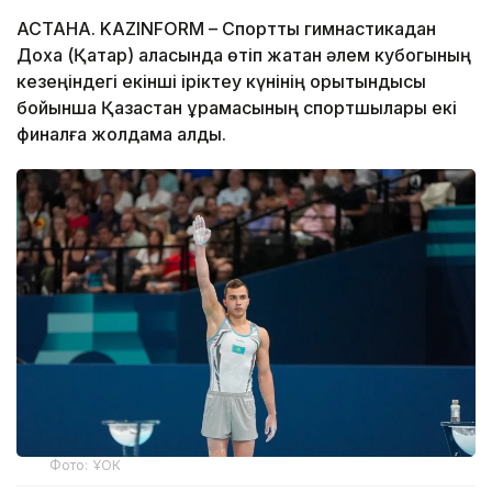
АСТАНА. KAZINFORM – Спорттық гимнастикадан
Доха (Қатар) қаласында өтіп жатқан әлем кубогының
кезеңіндегі екінші іріктеу күнінің қорытындысы
бойынша Қазақстан құрамасының спортшылары екі
финалға жолдама алды.
Фото: ҰОК