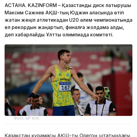
АСТАНА. KAZINFORM – Қазақстандық диск лақтырушы
Максим Сажнев АҚШ-тың Юджин қаласында өтіп
жатқан жеңіл атлетикадан U20 әлем чемпионатында
ел рекордын жаңартып, финалға жолдама алды,
деп хабарлайды Ұлттық олимпиада комитеті.
Фото: ҚР ҰОК
Қазақстан құрамасы АҚШ-тың Орегон штатындағы