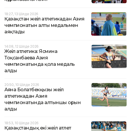
18:27, 13 Шілде 2026
Қазақстан жеңіл атлетикадан Азия
чемпионатын алты медальмен
аяқтады
14:08, 12 Шілде 2026
Жеңіл атлетика: Ясмина
Тоқсанбаева Азия
чемпионатында қола медаль
алды
20:50, 10 Шілде 2026
Аяна Болатбекқызы жеңіл
атлетикадан Азия
чемпионатында алтыншы орын
алды
18:53, 10 Шілде 2026
Қазақстандық екі жеңіл атлет