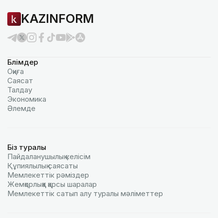
KAZINFORM
Бөлімдер
Оқиға
Саясат
Талдау
Экономика
Әлемде
Біз туралы
Пайдаланушылық келiciм
Құпиялылық саясаты
Мемлекеттік рәміздер
Жемқорлыққа қарсы шаралар
Мемлекеттік сатып алу туралы мәлiметтер