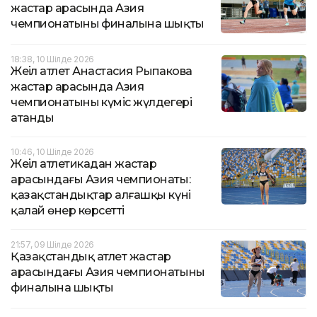
жастар арасында Азия
чемпионатының финалына шықты
18:38, 10 Шілде 2026
Жеңіл атлет Анастасия Рыпакова
жастар арасында Азия
чемпионатының күміс жүлдегері
атанды
10:46, 10 Шілде 2026
Жеңіл атлетикадан жастар
арасындағы Азия чемпионаты:
қазақстандықтар алғашқы күні
қалай өнер көрсетті
21:57, 09 Шілде 2026
Қазақстандық атлет жастар
арасындағы Азия чемпионатының
финалына шықты