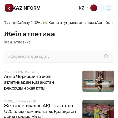
KAZINFORM
KZ
Сайлау-2026
Конституциялық реформа
Арнайы жо
Тренд:
Жеңіл атлетика
Жеңіл атлетика
12:25, 06 Тамыз 2026
Анна Черкашина жеңіл
атлетикадан Қазақстан
рекордын жаңартты
14:39, 04 Тамыз 2026
Жеңіл атлетикадан АҚШ-та өтетін
U20 әлем чемпионаты: Қазақстан
құрамасының тізімі