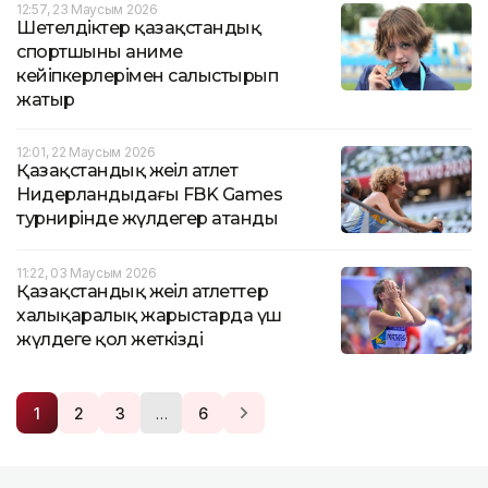
12:57, 23 Маусым 2026
Шетелдіктер қазақстандық
спортшыны аниме
кейіпкерлерімен салыстырып
жатыр
12:01, 22 Маусым 2026
Қазақстандық жеңіл атлет
Нидерландыдағы FBK Games
турнирінде жүлдегер атанды
11:22, 03 Маусым 2026
Қазақстандық жеңіл атлеттер
халықаралық жарыстарда үш
жүлдеге қол жеткізді
…
1
2
3
6