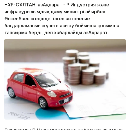
НҰР-СҰЛТАН. ҚазАқпарат - ҚР Индустрия және
инфрақұрылымдық даму министрі Қайырбек
Өскенбаев жеңілдетілген автонесие
бағдарламасын жүзеге асыру бойынша қосымша
тапсырма берді, деп хабарлайды ҚазАқпарат.