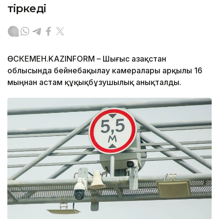
тіркеді
ӨСКЕМЕН.KAZINFORM – Шығыс Қазақстан
облысында бейнебақылау камералары арқылы 16
мыңнан астам құқықбұзушылық анықталды.