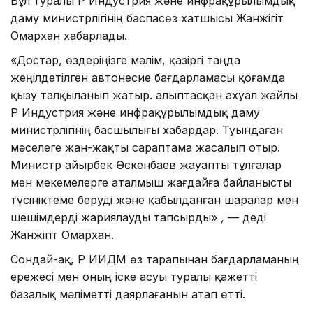
Бұл туралы ҚР Индустрия және инфрақұрылымдық
даму министрлігінің баспасөз хатшысы Жанжігіт
Омархан хабарлады.
«Достар, өздеріңізге мәлім, қазіргі таңда
жеңілдетілген автонесие бағдарламасы қоғамда
қызу талқыланып жатыр. Қалыптасқан ахуал жайлы
ҚР Индустрия және инфрақұрылымдық даму
министрлігінің басшылығы хабардар. Туындаған
мәселеге жан-жақты сараптама жасалып отыр.
Министр Қайырбек Өскенбаев жауапты тұлғалар
мен мекемелерге аталмыш жағдайға байланысты
түсініктеме беруді және қабылданған шаралар мен
шешімдерді жариялауды тапсырды»
,
— деді
Жанжігіт Омархан.
Сондай-ақ, ҚР ИИДМ өз тарапынан бағдарламаның
ережесі мен оның іске асуы туралы қажетті
базалық мәліметті даярлағанын атап өтті.