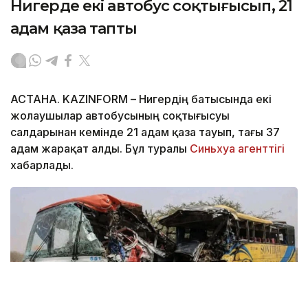
Нигерде екі автобус соқтығысып, 21
адам қаза тапты
АСТАНА. KAZINFORM – Нигердің батысында екі
жолаушылар автобусының соқтығысуы
салдарынан кемінде 21 адам қаза тауып, тағы 37
адам жарақат алды. Бұл туралы
Синьхуа агенттігі
хабарлады.