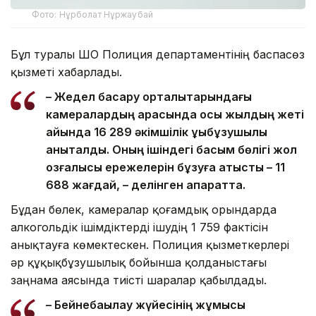
Фото: Нұрболат Нұржаубай
Бұл туралы ШҚО Полиция департаментінің баспасөз
қызметі хабарлады.
– Жедел басқару орталықтарындағы
камералардың арқасында осы жылдың жеті
айында 16 289 әкімшілік құқықбұзушылық
анықталды. Оның ішіндегі басым бөлігі жол
қозғалысы ережелерін бұзуға қатысты – 11
688 жағдай, – делінген ақпаратта.
Бұдан бөлек, камералар қоғамдық орындарда
алкогольдік ішімдіктерді ішудің 1 759 фактісін
анықтауға көмектескен. Полиция қызметкерлері
әр құқықбұзушылық бойынша қолданыстағы
заңнама аясында тиісті шаралар қабылдады.
– Бейнебақылау жүйесінің жұмысы