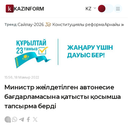
KAZINFORM
KZ
Сайлау-2026
Конституциялық реформа
Арнайы жо
Тренд:
15:56, 18 Мамыр 2022
Министр жеңілдетілген автонесие
бағдарламасына қатысты қосымша
тапсырма берді