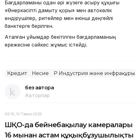
Бағдарламаны одан әрі жүзеге асыру құқығы
«Өнеркәсіпті дамыту қоры» мен автокөлік
өндірушілер, ритейлер мен екінші деңгейлі
банктерге берілген.
Аталған ұйымдар бекітілген бағдарламаның
ережесіне сәйкес жұмыс істейді.
Кредит
Несие
ҚР Индустрия және инфрақұрыл
без автора
Авторлар
06:16, 10 Тамыз 2026
ШҚО-да бейнебақылау камералары
16 мыңнан астам құқықбұзушылықты