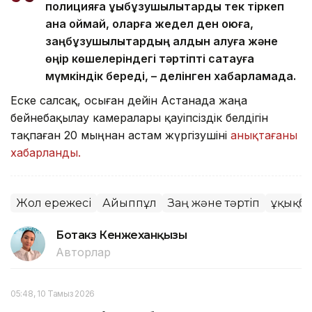
полицияға құқықбұзушылықтарды тек тіркеп
қана қоймай, оларға жедел ден қоюға,
заңбұзушылықтардың алдын алуға және
өңір көшелеріндегі тәртіпті сақтауға
мүмкіндік береді, – делінген хабарламада.
Еске салсақ, осыған дейін Астанада жаңа
бейнебақылау камералары қауіпсіздік белдігін
тақпаған 20 мыңнан астам жүргізушіні
анықтағаны
хабарланды.
Жол ережесі
Айыппұл
Заң және тәртіп
Құқықб
Ботакөз Кенжеханқызы
Авторлар
05:48, 10 Тамыз 2026