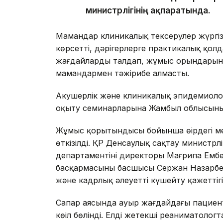
министрлігінің ақпаратында.
Мамандар клиникалық тексерулер жүргіз
көрсетті, дәрігерлерге практикалық қолд
жағдайларды талдап, жұмыс орындарында 
мамандармен тәжірибе алмасты.
Акушерлік және клиникалық эпидемиолог
оқыту семинарларына Жамбыл облысының
Жұмыс қорытындысы бойынша өңірдегі м
өткізілді. ҚР Денсаулық сақтау министрлі
департаментінің директоры Мағрипа Емб
басқармасының басшысы Сержан Назарбе
және кадрлық әлеуетті күшейту қажеттігін
Сапар аясында ауыр жағдайдағы пациен
көңіл бөлінді. Елдің жетекші реаниматолог