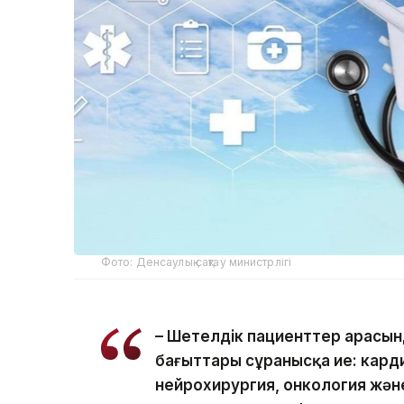
Фото: Денсаулық сақтау министрлігі
– Шетелдік пациенттер арасын
бағыттары сұранысқа ие: кард
нейрохирургия, онкология жән