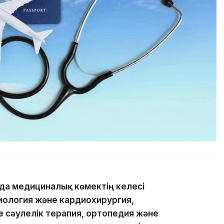
да медициналық көмектің келесі
иология және кардиохирургия,
е сәулелік терапия, ортопедия және