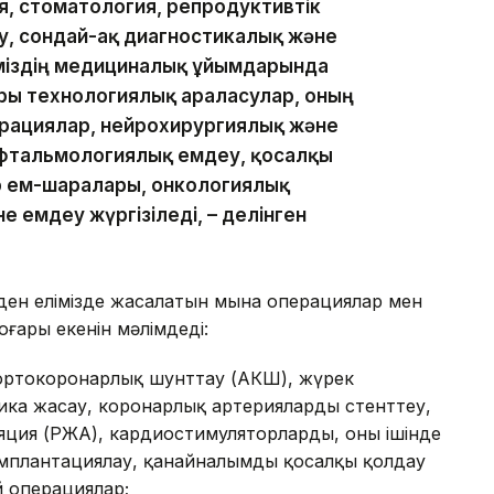
, стоматология, репродуктивтік
у, сондай-ақ диагностикалық және
іміздің медициналық ұйымдарында
ы технологиялық араласулар, оның
ерациялар, нейрохирургиялық және
фтальмологиялық емдеу, қосалқы
р ем-шаралары, онкологиялық
 емдеу жүргізіледі, – делінген
ден елімізде жасалатын мына операциялар мен
ғары екенін мәлімдеді:
аортокоронарлық шунттау (АКШ), жүрек
ика жасау, коронарлық артерияларды стенттеу,
ляция (РЖА), кардиостимуляторларды, оның ішінде
мплантациялау, қанайналымды қосалқы қолдау
 операциялар;