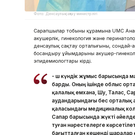
Фото: Денсаулық сақтау министрлігі
Сарапшылар тобының құрамына UMC Ана 
акушерлік, гинекология және перинатол
денсаулық сақтау орталығының, сондай
босандыру ұйымдарының акушер-гинекол
эпидемиологтары кірді.
- Үш күндік жұмыс барысында 
барды. Оның ішінде облыс орт
қалалық емхана, Шу, Талас, Са
аудандарындағы бес орталық а
қаласындағы медициналық ко
Сапар барысында жүкті әйелде
туған нәрестелерге көрсетіле
бағытталған кешенді шаралар ө