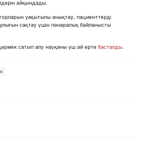
ілдерін айқындады.
кторларын уақытылы анықтау, пациенттерді
аулығын сақтау үшін пәнаралық байланысты
-дәрмек сатып алу науқаны үш ай ерте
басталды
.
қ