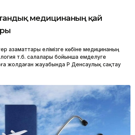
отандық медицинаның қай
ары
ер азаматтары елімізге көбіне медицинаның
ология т.б. салалары бойынша емделуге
зға жолдаған жауабында ҚР Денсаулық сақтау