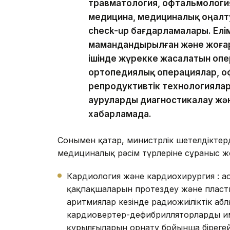
травматология, офтальмология
медицина, медициналық оңалт
check-up бағдарламалары. Ел
мамандандырылған және жоғар
ішінде жүрекке жасалатын оп
ортопедиялық операциялар, о
репродуктивтік технологияла
ауруларды диагностикалау және
хабарламада.
Сонымен қатар, министрлік шетелдіктер
медициналық рәсім түрлеріне сұраныс жо
Кардиология және кардиохирургия : 
қақпақшаларын протездеу және пласт
аритмиялар кезінде радиожиіліктік аб
кардиовертер-дефибрилляторларды и
құрылғыларын орнату бойынша бірегей