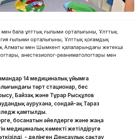
мен бала ұлттық ғылыми орталығының, Ұлттық
огия ғылыми орталығының, Ұлттық қоғамдық
-ақ Алматы мен Шымкент қалаларындағы жетекші
огтары, анестезиолог-реаниматологтары мен
мамандар 14 медициналық ұйымға
алығындағы төрт стационар, бес
рысу, Байзақ және Тұрар Рысқұлов
удандық аурухана, сондай-ақ Тараз
лледж қамтылды.
рге, босанатын әйелдерге және жаңа
тін медициналық көмекті жетілдіруге
ткізілді, - делінген Денсаулық сақтау