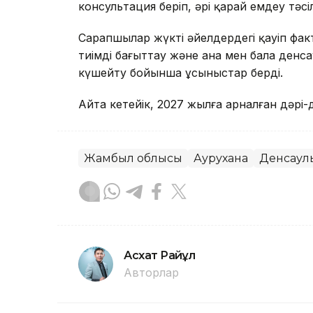
консультация беріп, әрі қарай емдеу тәс
Сарапшылар жүкті әйелдердегі қауіп фа
тиімді бағыттау және ана мен бала денс
күшейту бойынша ұсыныстар берді.
Айта кетейік, 2027 жылға арналған дәрі
Жамбыл облысы
Аурухана
Денсаулы
Асхат Райқұл
Авторлар