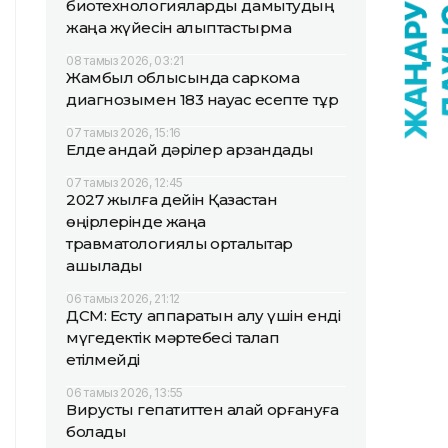
биотехнологияларды дамытудың
жаңа жүйесін қалыптастырмақ
08 тамыз 2026, 03:21
Жамбыл облысында саркома
диагнозымен 183 науқас есепте тұр
07 тамыз 2026, 15:16
Елде қандай дәрілер арзандады
07 тамыз 2026, 12:45
2027 жылға дейін Қазақстан
өңірлерінде жаңа
травматологиялық орталықтар
ашылады
06 тамыз 2026, 21:12
ДСМ: Есту аппаратын алу үшін енді
мүгедектік мәртебесі талап
етілмейді
06 тамыз 2026, 13:55
Вирустық гепатиттен қалай қорғануға
болады