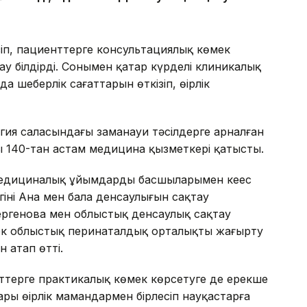
іп, пациенттерге консультациялық көмек
ау білдірді. Сонымен қатар күрделі клиникалық
шеберлік сағаттарын өткізіп, өңірлік
ия саласындағы заманауи тәсілдерге арналған
 140-тан астам медицина қызметкері қатысты.
едициналық ұйымдардың басшыларымен кеңес
гінің Ана мен бала денсаулығын сақтау
ергенова мен облыстық денсаулық сақтау
к облыстық перинаталдық орталықты жаңғырту
 атап өтті.
ттерге практикалық көмек көрсетуге де ерекше
тары өңірлік мамандармен бірлесіп науқастарға