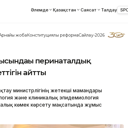
Әлемде
Қазақстан
Саясат
Талдау
SP
Арнайы жоба
Конституциялық реформа
Сайлау-2026
ысындағы перинаталдық
ттігін айтты
ақтау министрлігінің жетекші мамандары
логия және клиникалық эпидемиология
икалық көмек көрсету мақсатында жұмыс