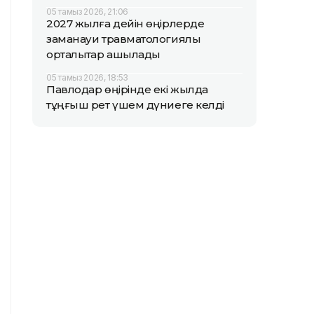
05 тамыз 2026, 21:06
2027 жылға дейін өңірлерде
заманауи травматологиялық
орталықтар ашылады
05 тамыз 2026, 18:53
Павлодар өңірінде екі жылда
тұңғыш рет үшем дүниеге келді