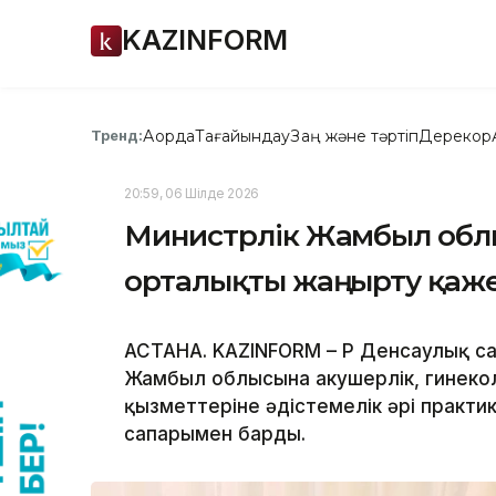
KAZINFORM
Ақорда
Тағайындау
Заң және тәртіп
Дерекқор
Тренд:
20:59, 06 Шілде 2026
Министрлік Жамбыл обл
орталықты жаңғырту қаже
АСТАНА. KAZINFORM – ҚР Денсаулық с
Жамбыл облысына акушерлік, гинеко
қызметтеріне әдістемелік әрі практ
сапарымен барды.