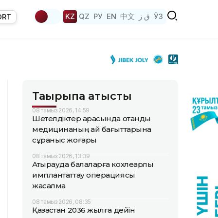
KZ
QZ
РУ
EN
中文
ق ز
ЎЗ
ORT
Тақырыпқа қатысты
08 тамыз 2026, 14:59
Шетелдіктер арасында отандық
медицинаның қай бағыттарына
сұраныс жоғары
08 тамыз 2026, 13:39
Атырауда балаларға кохлеарлық
имплантаттау операциясы
жасалмақ
08 тамыз 2026, 08:35
Қазақстан 2036 жылға дейін