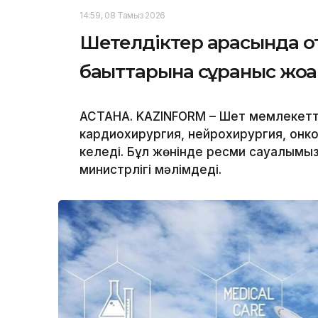
14:59, 08 Тамыз 2026
Шетелдіктер арасында 
бағыттарына сұраныс жоғ
АСТАНА. KAZINFORM – Шет мемлекетт
кардиохирургия, нейрохирургия, онк
келеді. Бұл жөнінде ресми сауалымы
министрлігі мәлімдеді.