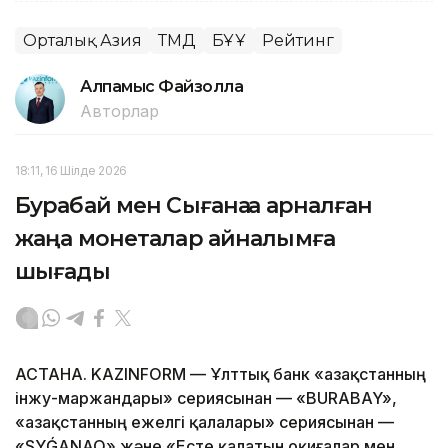
Орталық Азия
ТМД
БҰҰ
Рейтинг
Алпамыс Файзолла
Авторлар
18:11, 16 Шілде 2026
Бурабай мен Сығанаққа арналған
жаңа монеталар айналымға
шығады
АСТАНА. KAZINFORM — Ұлттық банк «Қазақстанның
інжу-маржандары» сериясынан — «BURABAY»,
«Қазақстанның ежелгі қалалары» сериясынан —
«SYǴANAQ» және «Есте қалатын оқиғалар мен