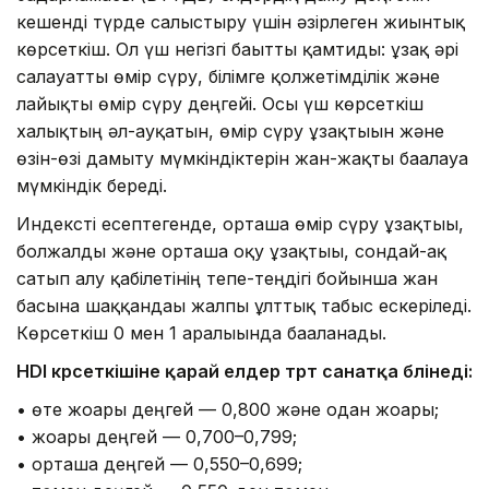
кешенді түрде салыстыру үшін әзірлеген жиынтық
көрсеткіш. Ол үш негізгі бағытты қамтиды: ұзақ әрі
салауатты өмір сүру, білімге қолжетімділік және
лайықты өмір сүру деңгейі. Осы үш көрсеткіш
халықтың әл-ауқатын, өмір сүру ұзақтығын және
өзін-өзі дамыту мүмкіндіктерін жан-жақты бағалауға
мүмкіндік береді.
Индексті есептегенде, орташа өмір сүру ұзақтығы,
болжалды және орташа оқу ұзақтығы, сондай-ақ
сатып алу қабілетінің тепе-теңдігі бойынша жан
басына шаққандағы жалпы ұлттық табыс ескеріледі.
Көрсеткіш 0 мен 1 аралығында бағаланады.
HDI көрсеткішіне қарай елдер төрт санатқа бөлінеді:
• өте жоғары деңгей — 0,800 және одан жоғары;
• жоғары деңгей — 0,700–0,799;
• орташа деңгей — 0,550–0,699;