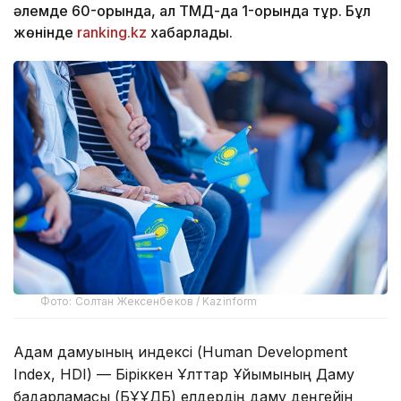
әлемде 60-орында, ал ТМД-да 1-орында тұр. Бұл
жөнінде
ranking.kz
хабарлады.
Фото: Солтан Жексенбеков / Kazinform
Адам дамуының индексі (Human Development
Index, HDI) — Біріккен Ұлттар Ұйымының Даму
бағдарламасы (БҰҰДБ) елдердің даму деңгейін