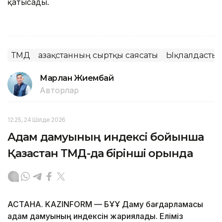
қатысады.
ТМД
Қазақстанның сыртқы саясаты
Ықпалдасты
Марлан Жиембай
Авторлар
12:25, 24 Шілде 2026
Адам дамуының индексі бойынша
Қазақстан ТМД-да бірінші орында
АСТАНА. KAZINFORM — БҰҰ Даму бағдарламасы
адам дамуының индексін жариялады. Еліміз