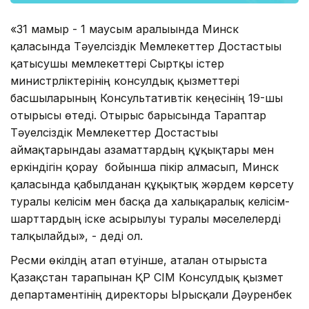
«31 мамыр - 1 маусым аралығында Минск
қаласында Тәуелсіздік Мемлекеттер Достастығы
қатысушы мемлекеттері Сыртқы істер
министрліктерінің консулдық қызметтері
басшыларының Консультативтік кеңесінің 19-шы
отырысы өтеді. Отырыс барысында Тараптар
Тәуелсіздік Мемлекеттер Достастығы
аймақтарындағы азаматтардың құқықтары мен
еркіндігін қорғау бойынша пікір алмасып, Минск
қаласында қабылданған құқықтық жәрдем көрсету
туралы келісім мен басқа да халықаралық келісім-
шарттардың іске асырылуы туралы мәселелерді
талқылайды», - деді ол.
Ресми өкілдің атап өтуінше, аталған отырыста
Қазақстан тарапынан ҚР СІМ Консулдық қызмет
департаментінің директоры Ырысқали Дәуренбек