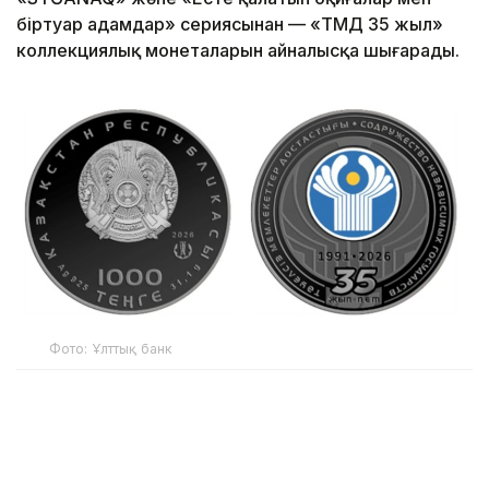
біртуар адамдар» сериясынан — «ТМД 35 жыл»
коллекциялық монеталарын айналысқа шығарады.
Фото: Ұлттық банк
Коллекциялық монеталар 2026 жылғы 20 шілдеден
бастап ҚҰБ интернет-дүкені арқылы сатылады.
Бурабай — қарағайлы ну орман, кәусар көлдер мен