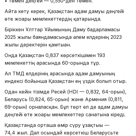
• төмен деңгей — 0,550-ден төмен.
Айта кету керек, Қазақстан адам дамуы деңгейі
өте жоғары мемлекеттердің қатарында.
Біріккен Ұлттар Ұйымының Даму бағдарламасы
2025 жылғы баяндамасында әлем елдерінің 2023
жылғы деректерін қамтыған.
Онда Қазақстан 0,837 көрсеткішімен 193
мемлекеттің арасында 60-орында тұр.
Ал ТМД елдерінің арасында адам дамуының
индексі бойынша Қазақстан ең үздік болып отыр.
Одан кейін тізімде Ресей (HDI — 0,832, 64-орын),
Беларусь (0,824, 65-орын) және Армения (0,811,
69-орын) орналасқан. Бұл төрт ел де адам дамуы
деңгейі өте жоғары мемлекеттер санатына кіреді.
Қазақстанда орташа өмір сүру ұзақтығы —
74,4 жыл. Дәл осындай көрсеткіш Беларусьте