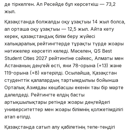
де тіркелген. Ал Ресейде бұл көрсеткіш — 73,2
жыл.
Қазақстанда болжалды оқу ұзақтығы 14 жыл болса,
ал орташа оқу ұзақтығы — 12,5 жыл. Айта кету
керек, қазақстандық білім беру жүйесі
халықаралық рейтингтерде тұрақты түрде жоғары
нәтижелер көрсетіп келеді. Мәселен, QS Best
Student Cities 2027 рейтингіне сәйкес, Алматы мен
Астананың деңгейі өсті, яғни 78-орынға (+13) және
119-орынға (+8) көтерілді. Осылайша, Қазақстан
студенттік қалалардың тартымдылығы бойынша
Орталық Азиядағы көшбасшы екенін тағы бір мәрте
дәлелдеді. Рейтингте елдің басты
артықшылықтары ретінде жоғары деңгейдегі
университеттер мен жоғары білімнің қолжетімділігі
атап өтілді.
Қазақстанда сатып алу қабілетінің тепе-теңдігі