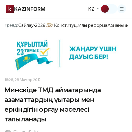
KAZINFORM
KZ
Сайлау-2026
Конституциялық реформа
Арнайы жо
Тренд:
18:28, 28 Мамыр 2012
Минскіде ТМД аймақтарында
азаматтардың құқықтары мен
еркіндігін қорғау мәселесі
талқыланады