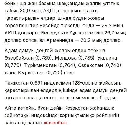
бойынша жан басына шаққандағы жалпы ұлттық
табыс 30,9 мың АҚШ долларынан асты.
Қарастырылған елдер ішінде бұдан жоғары
көрсеткіш тек Ресейде тіркелді, онда — 39,2 мың
АҚШ доллары. Беларусьте бұл көрсеткіш 26,7 мың
доллар болса, ал Арменияда — 20,2 мың доллар.
Адам дамуы деңгейі жоғары елдер тобына
Әзербайжан (0,789), Молдова (0,785), Украина
(0,779), Түрікменстан (0,764), Өзбекстан (0,740)
және Қырғызстан (0,720) енді.
Тәжікстан 0,691 индексімен 128-орынға жайғасып,
қарастырылған елдердің ішінде адам дамуы деңгейі
орташа санатқа енген жалғыз мемлекет болды.
Айта кетейік, бұған дейін Қазақстан жаһандық
зейнетақы индексінде «орнықтылық» рейтингін
сақтап қалғанын
жазғанбыз
.