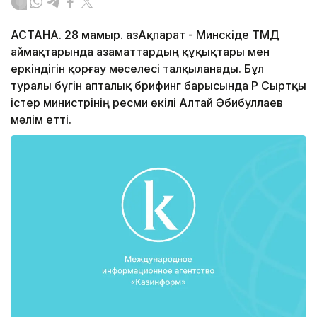
АСТАНА. 28 мамыр. ҚазАқпарат - Минскіде ТМД
аймақтарында азаматтардың құқықтары мен
еркіндігін қорғау мәселесі талқыланады. Бұл
туралы бүгін апталық брифинг барысында ҚР Сыртқы
істер министрінің ресми өкілі Алтай Әбибуллаев
мәлім етті.