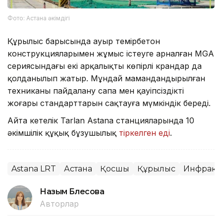
Фото: Астана әкімдігі
Құрылыс барысында ауыр темірбетон
конструкцияларымен жұмыс істеуге арналған MGA
сериясындағы екі арқалықты көпірлі крандар да
қолданылып жатыр. Мұндай мамандандырылған
техниканы пайдалану сапа мен қауіпсіздіктің
жоғары стандарттарын сақтауға мүмкіндік береді.
Айта кетелік Tarlan Astana станцияларында 10
әкімшілік құқық бұзушылық
тіркелген еді
.
Astana LRT
Астана
Қосшы
Құрылыс
Инфрақ
Назым Бөлесова
Авторлар