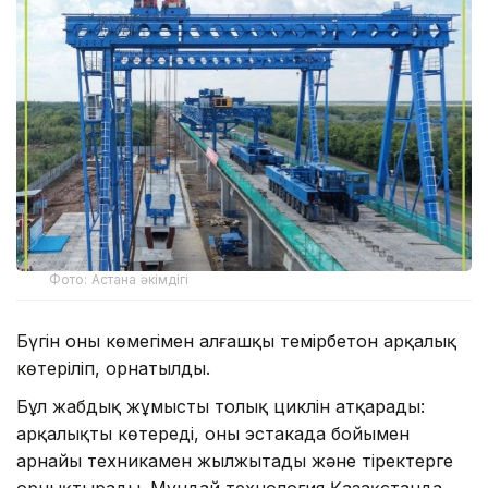
Фото: Астана әкімдігі
Бүгін оның көмегімен алғашқы темірбетон арқалық
көтеріліп, орнатылды.
Бұл жабдық жұмыстың толық циклін атқарады:
арқалықты көтереді, оны эстакада бойымен
арнайы техникамен жылжытады және тіректерге
орнықтырады. Мұндай технология Қазақстанда