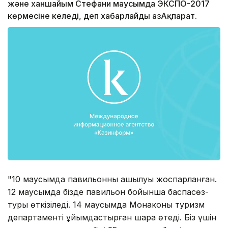
және xаншайым Стефани маусымда ЭКСПО-2017
көрмесіне келеді, деп xабарлайды ҚазАқпарат.
"10 маусымда павильонның ашылуы жоспарланған.
12 маусымда бізде павильон бойынша баспасөз-
туры өткізіледі. 14 маусымда Монаконың туризм
департаменті ұйымдастырған шара өтеді. Біз үшін