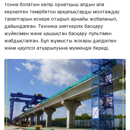
тонна болатын көпір орнатқыш алдын ала
кернелген темірбетон арқалықтарды монтаждау
талаптарын ескере отырып арнайы жобаланып,
дайындалған. Техника зияткерлік басқару
жүйесімен және қашықтан басқару пультімен
жабдықталған. Бұл жұмыстың жоғары дәлдікпен
және қауіпсіз атқарылуына мүмкіндік береді.