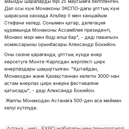
маңызды шаралардың бірі 25 маусымға белгіленген.
Дәл осы күні Монаконың ЭКСПО-дағы ұлттық күні
шарасына xанзада Альбер II мен xаншайым
Стефани келеді. Сонымен қатар, делегация
құрамында Монаконың Ассамблея президенті,
Монако мэрі мен біздің елші бар", - деді павильон
комиссарының орынбасары Александр Бокийон.
Оның cөзіне қарағанда, ұлттық күнде өнер
көрсетуге Монте-Карлодан жергілікті цирк
өнерпаздары шақыртылған. "Қытайдан,
Монакодан және Қазақстаннан келетін 3000-нан
астам өнерпаз цирк өнерінің фестиваліне
қатысады", - деді Александр Бокийон.
Жалпы Монакодан Астанаға 500-ден аса мейман
келуі күтілуде.
Астана
Өнер
EXPO жобалары мен технологияла