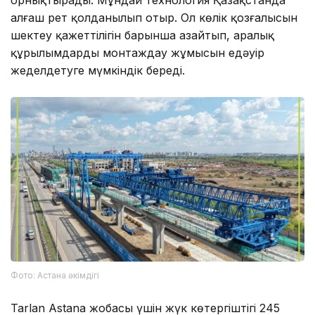
алғаш рет қолданылып отыр. Ол көлік қозғалысын
шектеу қажеттілігін барынша азайтып, аралық
құрылымдарды монтаждау жұмысын едәуір
жеделдетуге мүмкіндік береді.
Фото: Астана әкімдігі
Tarlan Astana жобасы үшін жүк көтергіштігі 245