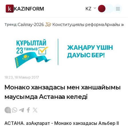
KAZINFORM
KZ
Сайлау-2026
Конституциялық реформа
Арнайы жо
Тренд:
18:23, 18 Мамыр 2017
Монако xанзадасы мен xаншайымы
маусымда Астанаға келеді
АСТАНА. ҚазАқпарат - Монако xанзадасы Альбер II