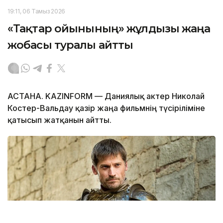
19:11, 06 Тамыз 2026
«Тақтар ойынының» жұлдызы жаңа
жобасы туралы айтты
АСТАНА. KAZINFORM — Даниялық актер Николай
Костер-Вальдау қазір жаңа фильмнің түсіріліміне
қатысып жатқанын айтты.