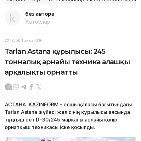
без автора
Авторлар
22:18, 06 Тамыз 2026
Tarlan Astana құрылысы: 245
тонналық арнайы техника алғашқы
арқалықты орнатты
АСТАНА. KAZINFORM – Қосшы қаласы бағытындағы
Tarlan Astana жүйесі желісінің құрылысы аясында
тұңғыш рет DF30/245 маркалы арнайы көпір
орнатқыш техникасы іске қосылды.