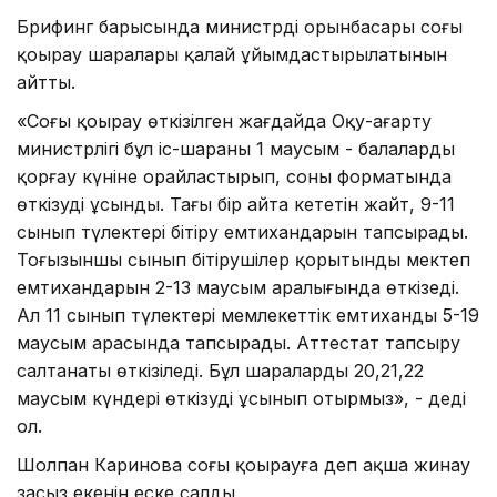
Брифинг барысында министрдің орынбасары соңғы
қоңырау шаралары қалай ұйымдастырылатынын
айтты.
«Соңғы қоңырау өткізілген жағдайда Оқу-ағарту
министрлігі бұл іс-шараны 1 маусым - балаларды
қорғау күніне орайластырып, соның форматында
өткізуді ұсынды. Тағы бір айта кететін жайт, 9-11
сынып түлектері бітіру емтихандарын тапсырады.
Тоғызыншы сынып бітірушілер қорытынды мектеп
емтихандарын 2-13 маусым аралығында өткізеді.
Ал 11 сынып түлектері мемлекеттік емтиханды 5-19
маусым арасында тапсырады. Аттестат тапсыру
салтанаты өткізіледі. Бұл шараларды 20,21,22
маусым күндері өткізуді ұсынып отырмыз», - деді
ол.
Шолпан Каринова соңғы қоңырауға деп ақша жинау
заңсыз екенін еске салды.