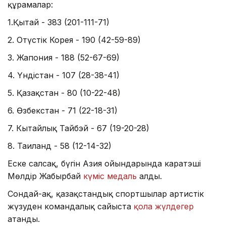
құрамалар:
1.Қытай - 383 (201-111-71)
2. Оңтүстік Корея - 190 (42-59-89)
3. Жапония - 188 (52-67-69)
4. Үндістан - 107 (28-38-41)
5. Қазақстан - 80 (10-22-48)
6. Өзбекстан - 71 (22-18-31)
7. Кытайлық Тайбэй - 67 (19-20-28)
8. Таиланд - 58 (12-14-32)
Еске салсақ, бүгін Азия ойындарында каратэші
Мөлдір Жаңбырбай
күміс медаль
алды.
Сондай-ақ, қазақстандық спортшылар артистік
жүзуден командалық сайыста
қола жүлдегер
атанды.