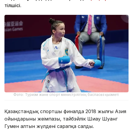
тілшісі.
Фото: Туризм және спорт министрлігінің баспасөз қызметі
Қазақстандық спортшы финалда 2018 жылғы Азия
ойындарының жеңімпазы, тайбэйлік Шиау Шуанг
Гумен алтын жүлдені сарапқа салды.