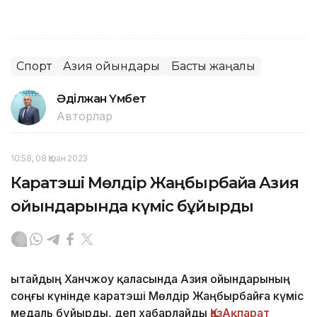
Спорт
Азия ойындары
Басты жаңалық
Әділжан Үмбет
Авторлар
10:58, 08 Қазан 2023
Каратэші Мөлдір Жаңбырбайға Азия
ойындарында күміс бұйырды
Қытайдың Ханчжоу қаласында Азия ойындарының
соңғы күнінде каратэші Мөлдір Жаңбырбайға күміс
медаль бұйырды, деп хабарлайды
ҚазАқпарат