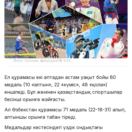
Фото: Коллаж: ҚазАқпарат/ҚР ҰОК
Ел құрамасы екі аптадан астам уақыт бойы 80
медаль (10 «алтын», 22 «күміс», 48 «қола»)
еншіледі. Бұл жөнінен қазақстандық спортшылар
бесінші орынға жайғасты.
Ал Өзбекстан құрамасы 71 медаль (22-18-31) алып,
алтыншы орынға табан тіреді.
Медальдар кестесіндегі үздік ондықтағы