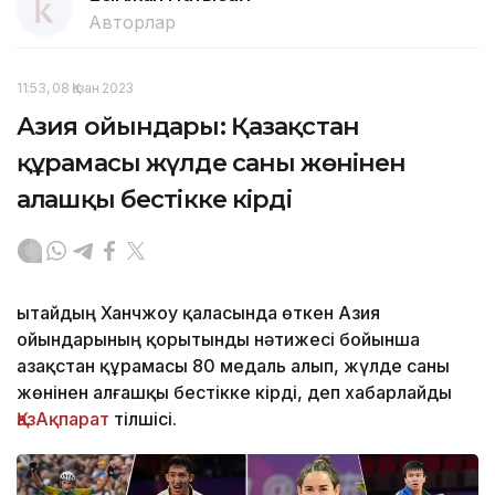
Авторлар
11:53, 08 Қазан 2023
Азия ойындары: Қазақстан
құрамасы жүлде саны жөнінен
алғашқы бестікке кірді
Қытайдың Ханчжоу қаласында өткен Азия
ойындарының қорытынды нәтижесі бойынша
Қазақстан құрамасы 80 медаль алып, жүлде саны
жөнінен алғашқы бестікке кірді, деп хабарлайды
ҚазАқпарат
тілшісі.