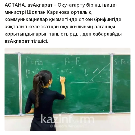
АСТАНА. ҚазАқпарат – Оқу-ағарту бірінші вице-
министрі Шолпан Каринова орталық
коммуникациялар қызметінде өткен брифингіде
аяқталып келе жатқан оқу жылының алғашқы
қорытындыларын таныстырды, деп хабарлайды
ҚазАқпарат тілшісі.