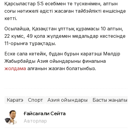
Қарсыластар 5:5 есебімен тең түскенімен, алтын
соңғы нәтижелі әдісті жасаған тайбэйліктің еншісінде
кетті.
Осылайша, Қазақстан ұлттық құрамасы 10 алтын,
22 күміс, 49 қола жүлдемен медальдар кестесінде
11-орынға тұрақтады.
Еске сала кетейік, бұдан бұрын каратэші Мөлдір
Жаңбырбайдың Азия ойындарының финалына
жолдама
алғанын жазған болатынбыз.
Каратэ
Спорт
Азия ойындары
Басты жаңалық
Ғайсағали Сейтақ
Авторлар