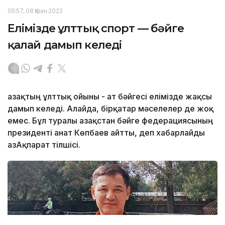
05:57, 08 Қазан 2023
Елімізде ұлттық спорт — бәйге
қалай дамып келеді
Қазақтың ұлттық ойыны - ат бәйгесі елімізде жақсы
дамып келеді. Алайда, бірқатар мәселелер де жоқ
емес. Бұл туралы Қазақстан бәйге федерациясының
президенті Қанат Көпбаев айтты, деп хабарлайды
ҚазАқпарат тілшісі.