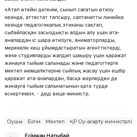
«Атап өтейін дегенім, сынып сағатын өткізу
кезінде, аттестат тапсыру, салтанатты линейка
кезінде педагогикалық этиканы сақтап,
сыбайласқан заңсыздықтың алдын алу үшін ата-
аналардан іс шара өткізуге, аниматорларды,
мерекелік кеш ұйымдастыратын агенттіктерді,
жеке студияларды жалдап шақыру үшін қаражат
жинауға тыйым салынады және педагогтерге
мектеп әкімшіліктеріне сыйлық жасау үшін ешбір
қаражат ата-аналардан, басқа жерлерден де
жинауға тыйым салынатынын қатаң түрде
ескертеміз», - деді вице-министр.
Оқушы
Білім
Мектеп
ҚР Оқу-ағарту министрлігі
Есімжан Нақтыбай