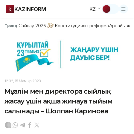
KAZINFORM
KZ
Сайлау-2026
Конституциялық реформа
Арнайы жо
Тренд:
12:32, 15 Мамыр 2023
Мұғалім мен директорға сыйлық
жасау үшін ақша жинауға тыйым
салынады – Шолпан Каринова