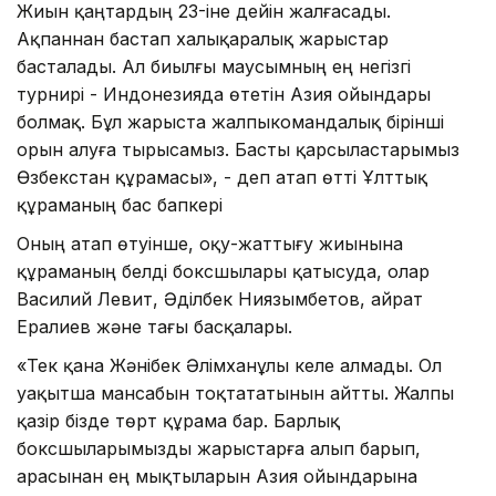
Жиын қаңтардың 23-іне дейін жалғасады.
Ақпаннан бастап халықаралық жарыстар
басталады. Ал биылғы маусымның ең негізгі
турнирі - Индонезияда өтетін Азия ойындары
болмақ. Бұл жарыста жалпыкомандалық бірінші
орын алуға тырысамыз. Басты қарсыластарымыз
Өзбекстан құрамасы», - деп атап өтті Ұлттық
құраманың бас бапкері
Оның атап өтуінше, оқу-жаттығу жиынына
құраманың белді боксшылары қатысуда, олар
Василий Левит, Әділбек Ниязымбетов, Қайрат
Ералиев және тағы басқалары.
«Тек қана Жәнібек Әлімханұлы келе алмады. Ол
уақытша мансабын тоқтататынын айтты. Жалпы
қазір бізде төрт құрама бар. Барлық
боксшыларымызды жарыстарға алып барып,
арасынан ең мықтыларын Азия ойындарына