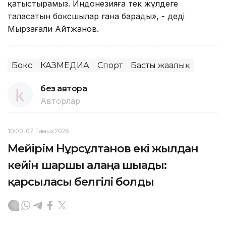
қатыстырамыз. Индонезияға тек жүлдеге
таласатын боксшылар ғана барады», - деді
Мырзағали Айтжанов.
Бокс
КАЗМЕДИА
Спорт
Басты жаңалық
без автора
Авторлар
10:00, 07 Тамыз 2026
Мейірім Нұрсұлтанов екі жылдан
кейін шаршы алаңға шығады:
қарсыласы белгілі болды