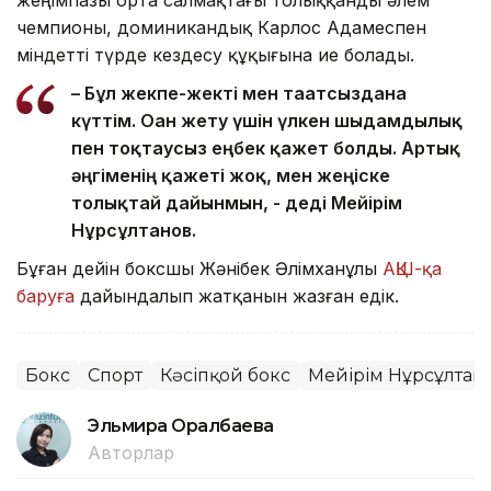
чемпионы, доминикандық Карлос Адамеспен
міндетті түрде кездесу құқығына ие болады.
– Бұл жекпе-жекті мен тағатсыздана
күттім. Оған жету үшін үлкен шыдамдылық
пен тоқтаусыз еңбек қажет болды. Артық
әңгіменің қажеті жоқ, мен жеңіске
толықтай дайынмын, - деді Мейірім
Нұрсұлтанов.
Бұған дейін боксшы Жәнібек Әлімханұлы
АҚШ-қа
баруға
дайындалып жатқанын жазған едік.
Бокс
Спорт
Кәсіпқой бокс
Мейірім Нұрсұлтан
Эльмира Оралбаева
Авторлар