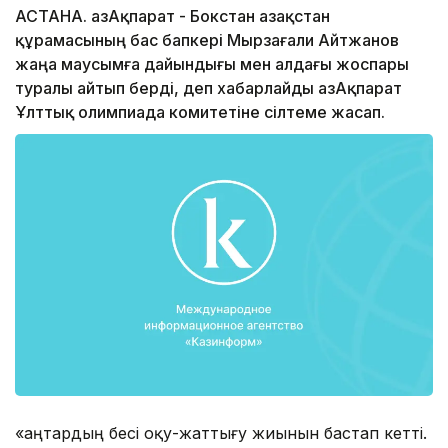
АСТАНА. ҚазАқпарат - Бокстан Қазақстан
құрамасының бас бапкері Мырзағали Айтжанов
жаңа маусымға дайындығы мен алдағы жоспары
туралы айтып берді, деп хабарлайды ҚазАқпарат
Ұлттық олимпиада комитетіне сілтеме жасап.
«Қаңтардың бесі оқу-жаттығу жиынын бастап кетті.