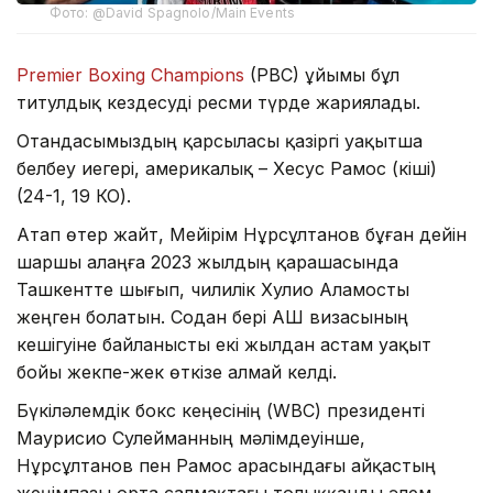
Фото: @David Spagnolo/Main Events
Premier Boxing Champions
(PBC) ұйымы бұл
титулдық кездесуді ресми түрде жариялады.
Отандасымыздың қарсыласы қазіргі уақытша
белбеу иегері, америкалық – Хесус Рамос (кіші)
(24-1, 19 КО).
Атап өтер жайт, Мейірім Нұрсұлтанов бұған дейін
шаршы алаңға 2023 жылдың қарашасында
Ташкентте шығып, чилилік Хулио Аламосты
жеңген болатын. Содан бері АҚШ визасының
кешігуіне байланысты екі жылдан астам уақыт
бойы жекпе-жек өткізе алмай келді.
Бүкіләлемдік бокс кеңесінің (WBC) президенті
Маурисио Сулейманның мәлімдеуінше,
Нұрсұлтанов пен Рамос арасындағы айқастың
жеңімпазы орта салмақтағы толыққанды әлем