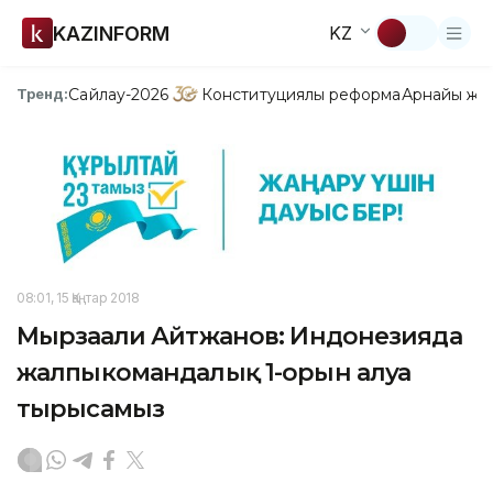
KAZINFORM
KZ
Сайлау-2026
Конституциялық реформа
Арнайы жо
Тренд:
08:01, 15 Қаңтар 2018
Мырзағали Айтжанов: Индонезияда
жалпыкомандалық 1-орын алуға
тырысамыз