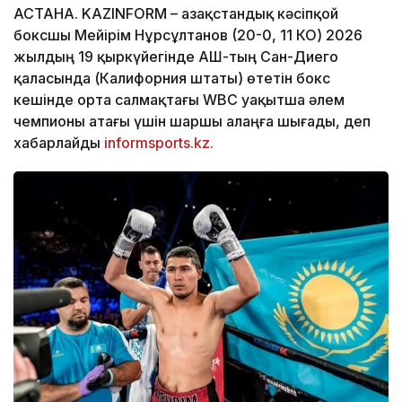
АСТАНА. KAZINFORM – Қазақстандық кәсіпқой
боксшы Мейірім Нұрсұлтанов (20-0, 11 КО) 2026
жылдың 19 қыркүйегінде АҚШ-тың Сан-Диего
қаласында (Калифорния штаты) өтетін бокс
кешінде орта салмақтағы WBC уақытша әлем
чемпионы атағы үшін шаршы алаңға шығады, деп
хабарлайды
informsports.kz.