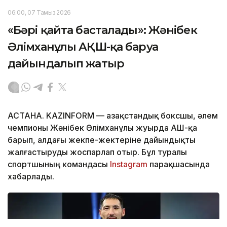
06:00, 07 Тамыз 2026
«Бәрі қайта басталады»: Жәнібек
Әлімханұлы АҚШ-қа баруға
дайындалып жатыр
АСТАНА. KAZINFORM — Қазақстандық боксшы, әлем
чемпионы Жәнібек Әлімханұлы жуырда АҚШ-қа
барып, алдағы жекпе-жектеріне дайындықты
жалғастыруды жоспарлап отыр. Бұл туралы
спортшының командасы
Instagram
парақшасында
хабарлады.