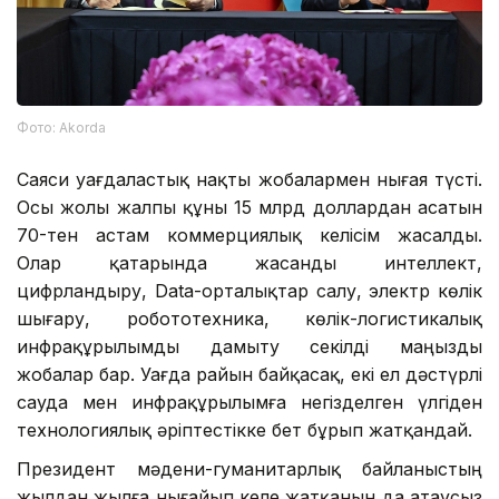
Фото: Аkorda
Саяси уағдаластық нақты жобалармен нығая түсті.
Осы жолы жалпы құны 15 млрд доллардан асатын
70-тен астам коммерциялық келісім жасалды.
Олар қатарында жасанды интеллект,
цифрландыру, Data-орталықтар салу, электр көлік
шығару, робототехника, көлік-логистикалық
инфрақұрылымды дамыту секілді маңызды
жобалар бар. Уағда райын байқасақ, екі ел дәстүрлі
сауда мен инфрақұрылымға негізделген үлгіден
технологиялық әріптестікке бет бұрып жатқандай.
Президент мәдени-гуманитарлық байланыстың
жылдан жылға нығайып келе жатқанын да атаусыз