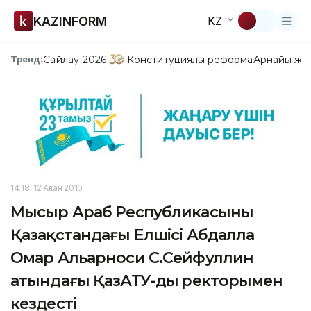
KAZINFORM
KZ
Сайлау-2026
Конституциялық реформа
Арнайы жо
Тренд:
14:18, 12 Ақпан 2010
Мысыр Араб Республикасының
Қазақстандағы Елшісі Абдалла
Омар Альарноси С.Сейфуллин
атындағы ҚазАТУ-дың ректорымен
кездесті