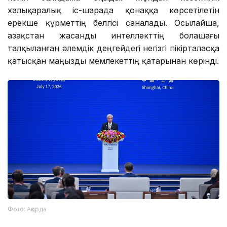
халықаралық іс-шарада қонаққа көрсетілетін
ерекше құрметтің белгісі саналады. Осылайша,
Қазақстан жасанды интеллекттің болашағы
талқыланған әлемдік деңгейдегі негізгі пікірталасқа
қатысқан маңызды мемлекеттің қатарынан көрінді.
Фото: Ақорда