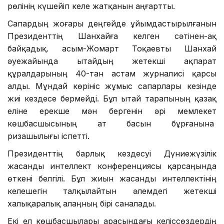
рөлінің күшейіп келе жатқанын аңғартты.
Сапардың жоғары деңгейде ұйымдастырылғанын
Президенттің Шанхайға келген сәтінен-ақ
байқадық. Қасым-Жомарт Тоқаевты Шанхай
әуежайында Қытайдың жетекші ақпарат
құралдарының 40-тан астам журналисі қарсы
алды. Мұндай көрініс жұмыс сапарлары кезінде
жиі кездесе бермейді. Бұл Қытай тарапының қазақ
еліне ерекше мән бергенін әрі мемлекет
көшбасшысының ат басын бұрғанына
ризашылығы іспетті.
Президенттің барлық кездесуі Дүниежүзілік
жасанды интеллект конференциясы қарсаңында
өткені белгілі. Бұл жиын жасанды интеллектінің
келешегін талқылайтын әлемдегі жетекші
халықаралық алаңның бірі саналады.
Екі ел көшбасшылары арасындағы келіссөздердің