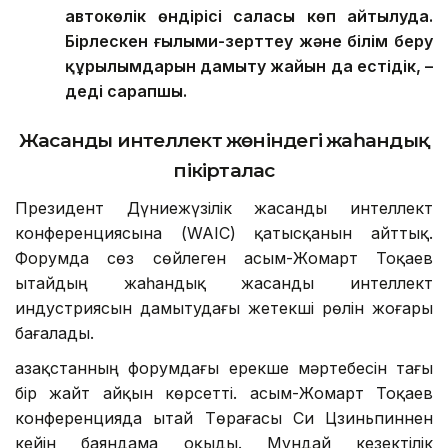
автокөлік өндірісі саласы көп айтылуда.
Бірлескен ғылыми-зерттеу және білім беру
құрылымдарын дамыту жайын да естідік, –
деді сарапшы.
Жасанды интеллект жөніндегі жаһандық
пікірталас
Президент Дүниежүзілік жасанды интеллект
конференциясына (WAIC) қатысқанын айттық.
Форумда сөз сөйлеген Қасым-Жомарт Тоқаев
Қытайдың жаһандық жасанды интеллект
индустриясын дамытудағы жетекші рөлін жоғары
бағалады.
Қазақстанның форумдағы ерекше мәртебесін тағы
бір жайт айқын көрсетті. Қасым-Жомарт Тоқаев
конференцияда Қытай Төрағасы Си Цзиньпиннен
кейін баяндама оқыды. Мұндай кезектілік