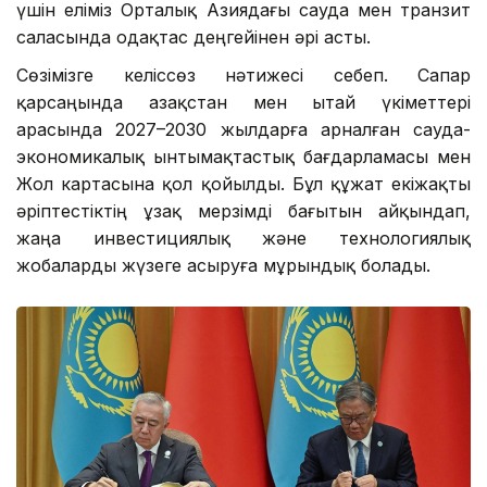
үшін еліміз Орталық Азиядағы сауда мен транзит
саласында одақтас деңгейінен әрі асты.
Сөзімізге келіссөз нәтижесі себеп. Сапар
қарсаңында Қазақстан мен Қытай үкіметтері
арасында 2027–2030 жылдарға арналған сауда-
экономикалық ынтымақтастық бағдарламасы мен
Жол картасына қол қойылды. Бұл құжат екіжақты
әріптестіктің ұзақ мерзімді бағытын айқындап,
жаңа инвестициялық және технологиялық
жобаларды жүзеге асыруға мұрындық болады.