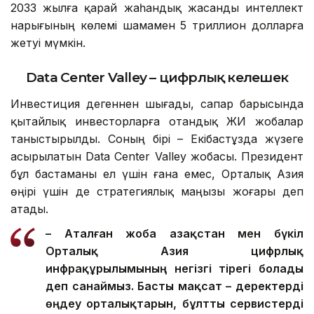
2033 жылға қарай жаһандық жасанды интеллект
нарығының көлемі шамамен 5 триллион долларға
жетуі мүмкін.
Data Center Valley – цифрлық келешек
Инвестиция дегеннен шығады, сапар барысында
қытайлық инвесторларға отандық ЖИ жобалар
таныстырылды. Соның бірі – Екібастұзда жүзеге
асырылатын Data Center Valley жобасы. Президент
бұл бастаманы ел үшін ғана емес, Орталық Азия
өңірі үшін де стратегиялық маңызы жоғары деп
атады.
– Аталған жоба Қазақстан мен бүкіл
Орталық Азия цифрлық
инфрақұрылымының негізгі тірегі болады
деп санаймыз. Басты мақсат – деректерді
өңдеу орталықтарын, бұлтты сервистерді