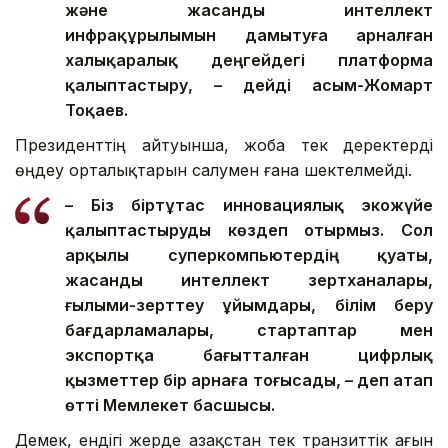
және жасанды интеллект
инфрақұрылымын дамытуға арналған
халықаралық деңгейдегі платформа
қалыптастыру, – дейді Қасым-Жомарт
Тоқаев.
Президенттің айтуынша, жоба тек деректерді
өңдеу орталықтарын салумен ғана шектелмейді.
– Біз біртұтас инновациялық экожүйе
қалыптастыруды көздеп отырмыз. Сол
арқылы суперкомпьютердің қуаты,
жасанды интеллект зертханалары,
ғылыми-зерттеу ұйымдары, білім беру
бағдарламалары, стартаптар мен
экспортқа бағытталған цифрлық
қызметтер бір арнаға тоғысады, – деп атап
өтті Мемлекет басшысы.
Демек, ендігі жерде Қазақстан тек транзиттік ағын