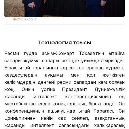
Фото: Аkorda
Технология тоғысы
Ресми түрде Қасым-Жомарт Тоқаевтың Қытайға
сапары жұмыс сапары ретінде ұйымдастырылды.
Бірақ Қытай тарапының көрсеткен ерекше құрметі,
кездесулердің ауқымы мен қол жеткізген
келісімдердің деңгейі ресми сапардан кем болған
жоқ. Оның үстіне Президент Дүниежүзілік
жасанды интеллект конференциясының ең
мәртебелі шетелдік қонақтарының бірі атанды. Ол
конференцияның ашылуында Қытай Төрағасы Си
Цзиньпиннен кейін сөз сөйлеп, Қазақстанның
жасанды интеллект саласындағы халықаралық