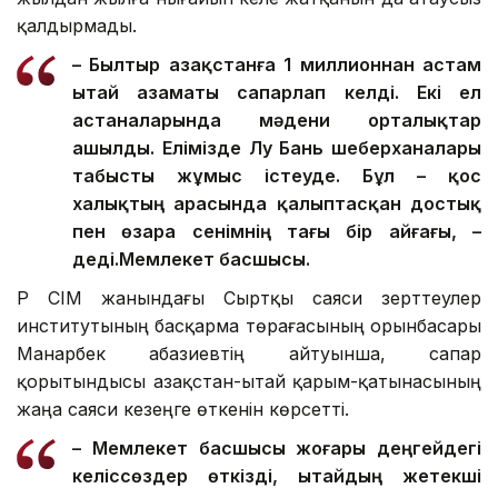
қалдырмады.
– Былтыр Қазақстанға 1 миллионнан астам
Қытай азаматы сапарлап келді. Екі ел
астаналарында мәдени орталықтар
ашылды. Елімізде Лу Бань шеберханалары
табысты жұмыс істеуде. Бұл – қос
халықтың арасында қалыптасқан достық
пен өзара сенімнің тағы бір айғағы, –
деді.
Мемлекет басшысы.
ҚР СІМ жанындағы Сыртқы саяси зерттеулер
институтының басқарма төрағасының орынбасары
Манарбек Қабазиевтің айтуынша, сапар
қорытындысы Қазақстан-Қытай қарым-қатынасының
жаңа саяси кезеңге өткенін көрсетті.
– Мемлекет басшысы жоғары деңгейдегі
келіссөздер өткізді, Қытайдың жетекші