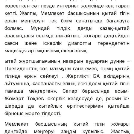
көрсеткен сәт лезде интернет желісінде кең тарап
кетті. Жалпы, Мемлекет басшысының қытай тілін
еркін меңгеруін тек білім санатында бағалауға
болмас. Мұндай тілдік дағды қазақ-қытай
арасындағы сенімді нығайтып, жоғары деңгейдегі
саяси және іскерлік диалогты тереңдететін
маңызды артықшылық екені анық.
Қытай жұртшылығының назарын аударған дүние –
Президенттің сөз мазмұны ғана емес, оның қытай
тілінде еркін сөйлеуі . Жергілікті БАҚ өкілдерінің
айтуынша, «аспанасты елінің ескі досы қытай тілін
тамаша меңгерген». Сапар барысында Қасым-
Жомарт Тоқаев іскерлік кездесуде де, ресми іс-
шарада да қытайлық әріптестерімен қытайша
бірнеше мәрте тілдесті.
Мемлекет басшысының қытай тілін жоғары
деңгейде меңгеруі заңды құбылыс. Жастық