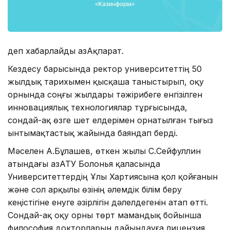
деп хабарлайды ҚазАқпарат.
Кездесу барысында ректор университеттің 50
жылдық тарихымен қысқаша таныстырып, оқу
орнында соңғы жылдары тәжірибеге енгізілген
инновациялық технологиялар тұрғысында,
сондай-ақ өзге шет елдерімен орнатылған тығыз
ынтымақтастық жайында баяндап берді.
Мәселен А.Бұлашев, өткен жылы С.Сейфуллин
атындағы ҚазАТУ Болонья қаласында
Университеттердің Ұлы Хартиясына қол қойғанын
және сол арқылы өзінің әлемдік білім беру
кеңістігіне енуге әзірлігін дәлелдегенін атап өтті.
Сондай-ақ оқу орны төрт мамандық бойынша
философия докторларын дайындауға лицензия