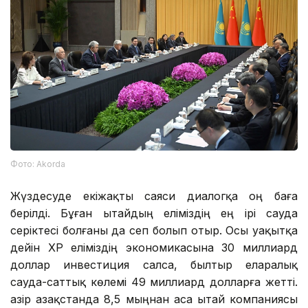
Фото: Аkorda
Жүздесуде екіжақты саяси диалогқа оң баға
берілді. Бұған Қытайдың еліміздің ең ірі сауда
серіктесі болғаны да сеп болып отыр. Осы уақытқа
дейін ҚХР еліміздің экономикасына 30 миллиард
доллар инвестиция салса, былтыр еларалық
сауда-саттық көлемі 49 миллиард долларға жетті.
Қазір Қазақстанда 8,5 мыңнан аса Қытай компаниясы