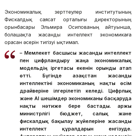
Экономикалық зерттеулер институтының
Фискалдық саясат орталығы директорының
орынбасары Эльмира Осипованың айтуынша,
болашақта жасанды интеллект экономикаға
орасан әсерін тигізуі ықтимал.
– Мемлекет басшысы жасанды интеллект
пен цифрландыру жаңа экономикалық
модельдің іргетасы екенін орынды атап
өтті. Бүгінде Қазақстан жасанды
интеллектіні экономиканың нақты өсім
драйверіне ілгерілетіп келеді.
Цифрлық
және AI шешімдер экономиканы басқаруда
нақты нәтиже бере бастады. Қаржы
министрлігі бюджет, салық және
фискалдық бақылау жүйелеріне жасанды
интеллект құралдарын енгізуде.