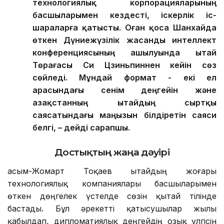
технологиялық корпорацияларының
басшыларымен кездесті, іскерлік іс-
шараларға қатысты. Оған қоса Шанхайда
өткен Дүниежүзілік жасанды интеллект
конференциясының ашылуында Қытай
Төрағасы Си Цзиньпиннен кейін сөз
сөйледі. Мұндай формат - екі ел
арасындағы сенім деңгейін және
Қазақстанның Қытайдың сыртқы
саясатындағы маңызын білдіретін саяси
белгі, – дейді сарапшы.
Достықтың жаңа дәуірі
Қасым-Жомарт Тоқаев Қытайдың жоғары
технологиялық компаниялары басшыларымен
өткен дөңгелек үстелде сөзін қытай тілінде
бастады. Бұл әрекетті қатысушылар жылы
қабылдап, дипломатиялық деңгейдің озық үлгісін