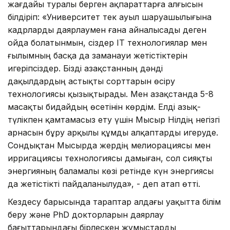
жағдайы туралы берген ақпараттарға алғысын
білдіріп: «Университет тек ауыл шаруашылығына
кадрларды даярлаумен ғана айналысады деген
ойда болатынмын, сіздер ІТ технологиялар мен
ғылымның басқа да заманауи жетістіктерін
игеріпсіздер. Бізді Қазақстанның дәнді
дақылдардың астықты сорттарын өсіру
технологиясы қызықтырады. Мен Қазақстанда 5-8
масақты бидайдың өсетінін көрдім. Елді азық-
түлікпен қамтамасыз ету үшін Мысыр Нілдің негізгі
арнасын бұру арқылы құмды алқаптарды игеруде.
Сондықтан Мысырда жердің мелиорациясы мен
ирригациясы технологиясы дамыған, сол сияқты
энергияның баламалы көзі ретінде күн энергиясы
да жетістікті пайдаланылуда», - деп атап өтті.
Кездесу барысында тараптар алдағы уақытта білім
беру және РһD докторларын даярлау
бағыттарындағы бірлескен жұмыстарды