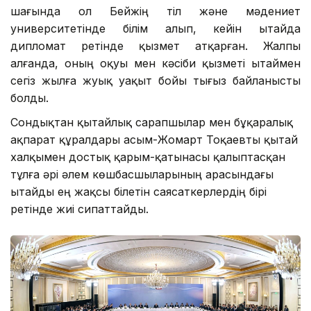
шағында ол Бейжің тіл және мәдениет
университетінде білім алып, кейін Қытайда
дипломат ретінде қызмет атқарған. Жалпы
алғанда, оның оқуы мен кәсіби қызметі Қытаймен
сегіз жылға жуық уақыт бойы тығыз байланысты
болды.
Сондықтан қытайлық сарапшылар мен бұқаралық
ақпарат құралдары Қасым-Жомарт Тоқаевты қытай
халқымен достық қарым-қатынасы қалыптасқан
тұлға әрі әлем көшбасшыларының арасындағы
Қытайды ең жақсы білетін саясаткерлердің бірі
ретінде жиі сипаттайды.