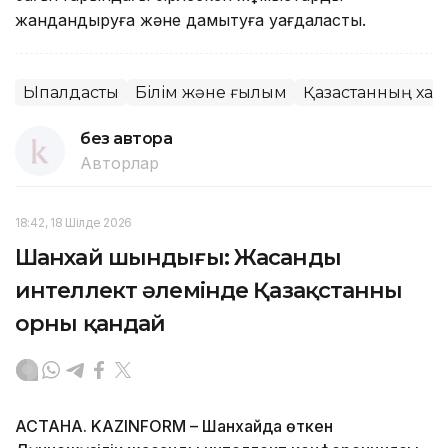
жандандыруға және дамытуға уағдаласты.
Ықпалдастық
Білім және ғылым
Қазақстанның халы
без автора
Авторлар
18:42, 18 Шілде 2026
Шанхай шындығы: Жасанды
интеллект әлемінде Қазақстанның
орны қандай
АСТАНА. KAZINFORM – Шанхайда өткен