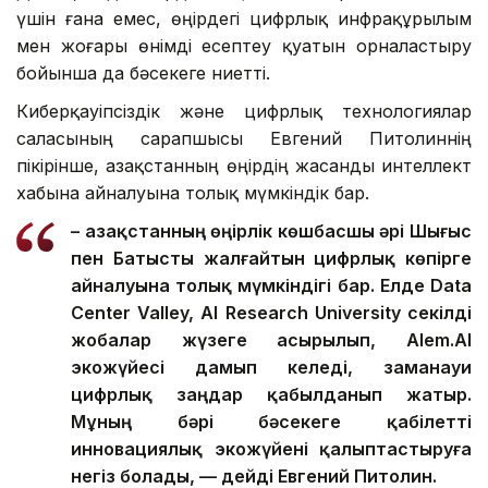
үшін ғана емес, өңірдегі цифрлық инфрақұрылым
мен жоғары өнімді есептеу қуатын орналастыру
бойынша да бәсекеге ниетті.
Киберқауіпсіздік және цифрлық технологиялар
саласының сарапшысы Евгений Питолиннің
пікірінше, Қазақстанның өңірдің жасанды интеллект
хабына айналуына толық мүмкіндік бар.
– Қазақстанның өңірлік көшбасшы әрі Шығыс
пен Батысты жалғайтын цифрлық көпірге
айналуына толық мүмкіндігі бар. Елде Data
Center Valley, AI Research University секілді
жобалар жүзеге асырылып, Alem.AI
экожүйесі дамып келеді, заманауи
цифрлық заңдар қабылданып жатыр.
Мұның бәрі бәсекеге қабілетті
инновациялық экожүйені қалыптастыруға
негіз болады, — дейді Евгений Питолин.