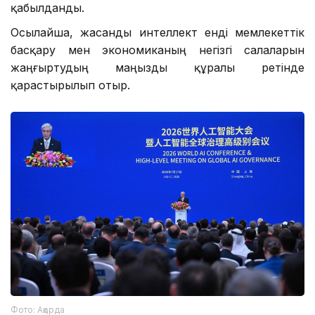
қабылданды.
Осылайша, жасанды интеллект енді мемлекеттік
басқару мен экономиканың негізгі салаларын
жаңғыртудың маңызды құралы ретінде
қарастырылып отыр.
Фото: Ақорда