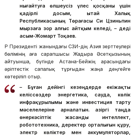
нығайтуға өлшеусіз үлес қосқаны үшін
қадірлі досым, Қытай Халық
Республикасының Төрағасы Си Цзиньпин
мырзаға зор алғыс айтқым келеді, – деді
Қасым-Жомарт Тоқаев.
ҚР Президенті жанындағы ҚСЗИ-дің Азия зерттеулері
бөлімінің аға сарапшысы Жадыра Әсетқызының
айтуынша, бүгінде Астана-Бейжің арасындағы
әріптестік сапалық тұрғыдан жаңа деңгейге
көтеріліп отыр.
– Бұған дейінгі кезеңдерде екіжақты
келіссөздер энергетика, сауда, көлік
инфрақұрылымы және инвестиция тарту
мәселелеріне арналатын. Қазіргі таңда
өнеркәсіптік жасанды интеллект,
робототехника, деректер орталығын құру,
электр көліктер мен аккумуляторлар,