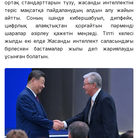
ортақ стандарттарын түзу, жасанды интеллектіні
теріс мақсатқа пайдаланудың алдын алу жайын
айтты. Соның ішінде кибершабуыл, дипфейк,
цифрлық алаяқтықтан қорғайтын пәрменді
шаралар әзірлеу қажетін меңзеді. Тіпті келесі
жылды екі елде Жасанды интеллект саласындағы
бірлескен бастамалар жылы деп жариялауды
ұсынған болатын.