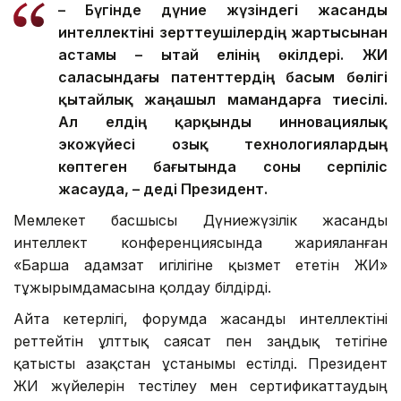
– Бүгінде дүние жүзіндегі жасанды
интеллектіні зерттеушілердің жартысынан
астамы – Қытай елінің өкілдері. ЖИ
саласындағы патенттердің басым бөлігі
қытайлық жаңашыл мамандарға тиесілі.
Ал елдің қарқынды инновациялық
экожүйесі озық технологиялардың
көптеген бағытында соны серпіліс
жасауда, – деді Президент.
Мемлекет басшысы Дүниежүзілік жасанды
интеллект конференциясында жарияланған
«Барша адамзат игілігіне қызмет ететін ЖИ»
тұжырымдамасына қолдау білдірді.
Айта кетерлігі, форумда жасанды интеллектіні
реттейтін ұлттық саясат пен заңдық тетігіне
қатысты Қазақстан ұстанымы естілді. Президент
ЖИ жүйелерін тестілеу мен сертификаттаудың