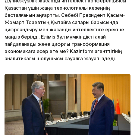
Дүниежүзілік жасанды интеллект конференциясы
Қазақстан үшін жаңа технологиялық кезеңнің
басталғанын аңғартты. Себебі Президент Қасым-
Жомарт Тоқаевтың Қытайға сапары барысында
цифрландыру мен жасанды интеллектіге ерекше
маңыз берілді. Еліміз бұл мүмкіндікті қалай
пайдаланады және цифрлық трансформация
экономикаға әсер ете ме? Kazinform агенттігінің
аналитикалық шолушысы сауалға жауап іздеді.