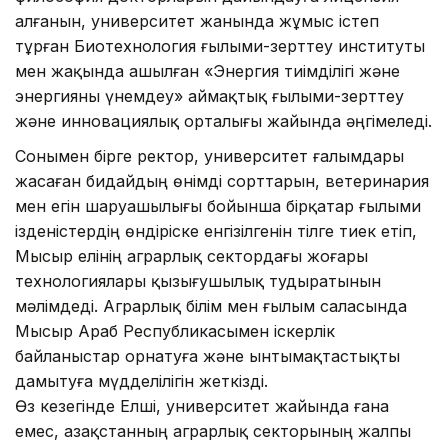
алғанын, университет жанында жұмыс істеп
тұрған Биотехнология ғылыми-зерттеу институты
мен жақында ашылған «Энергия тиімділігі және
энергияны үнемдеу» аймақтық ғылыми-зерттеу
және инновациялық орталығы жайында әңгімеледі.
Сонымен бірге ректор, университет ғалымдары
жасаған бидайдың өнімді сорттарын, ветеринария
мен егін шаруашылығы бойынша бірқатар ғылыми
ізденістердің өндіріске енгізілгенін тілге тиек етіп,
Мысыр елінің аграрлық сектордағы жоғары
технологиялары қызығушылық тудыратынын
мәлімдеді. Аграрлық білім мен ғылым саласында
Мысыр Араб Республикасымен іскерлік
байланыстар орнатуға және ынтымақтастықты
дамытуға мүдделілігін жеткізді.
Өз кезегінде Елші, университет жайында ғана
емес, Қазақстанның аграрлық секторының жалпы