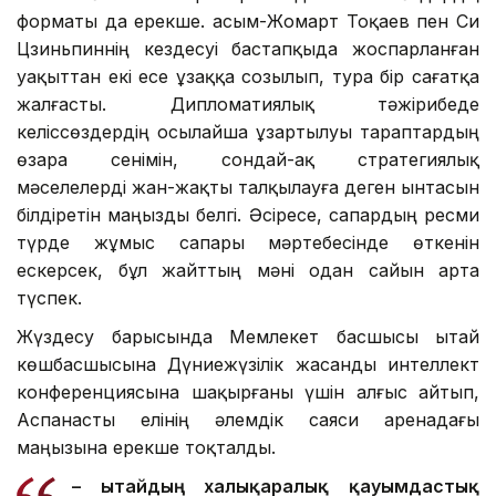
форматы да ерекше. Қасым-Жомарт Тоқаев пен Си
Цзиньпиннің кездесуі бастапқыда жоспарланған
уақыттан екі есе ұзаққа созылып, тура бір сағатқа
жалғасты. Дипломатиялық тәжірибеде
келіссөздердің осылайша ұзартылуы тараптардың
өзара сенімін, сондай-ақ стратегиялық
мәселелерді жан-жақты талқылауға деген ынтасын
білдіретін маңызды белгі. Әсіресе, сапардың ресми
түрде жұмыс сапары мәртебесінде өткенін
ескерсек, бұл жайттың мәні одан сайын арта
түспек.
Жүздесу барысында Мемлекет басшысы Қытай
көшбасшысына Дүниежүзілік жасанды интеллект
конференциясына шақырғаны үшін алғыс айтып,
Аспанасты елінің әлемдік саяси аренадағы
маңызына ерекше тоқталды.
– Қытайдың халықаралық қауымдастық