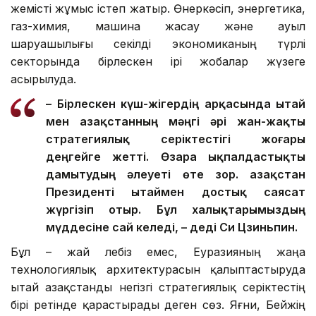
жемісті жұмыс істеп жатыр. Өнеркәсіп, энергетика,
газ-химия, машина жасау және ауыл
шаруашылығы секілді экономиканың түрлі
секторында бірлескен ірі жобалар жүзеге
асырылуда.
– Бірлескен күш-жігердің арқасында Қытай
мен Қазақстанның мәңгі әрі жан-жақты
стратегиялық серіктестігі жоғары
деңгейге жетті. Өзара ықпалдастықты
дамытудың әлеуеті өте зор. Қазақстан
Президенті Қытаймен достық саясат
жүргізіп отыр. Бұл халықтарымыздың
мүддесіне сай келеді, – деді Си Цзиньпин.
Бұл – жай лебіз емес, Еуразияның жаңа
технологиялық архитектурасын қалыптастыруда
Қытай Қазақстанды негізгі стратегиялық серіктестің
бірі ретінде қарастырады деген сөз. Яғни, Бейжің