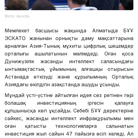
Фото: Аkorda
Мемлекет басшысы жақында Алматыда БҰҰ
ЭСКАТО жанынан орнықты даму мақсаттарына
арналған Азия-Тынық мұхиты цифрлық шешімдер
орталығы ашылатынын мәлімдеді. Оған қоса
Дүнижүзілік жасанды интеллект саласындағы
ынтымақтастық ұйымының алғашқы отырысын
Астанада өткізуді және құрылымның Орталық
Азиядағы өкілдігін Қазақстанда ашуды ұсынды.
Мұндай үсті-үстіне айтылған идея сөз ретінен гөрі
болашақ инвестицияның іргесін қалауға
құлшынысқа көп ұқсайды. Себебі БҰҰ деректеріне
сәйкес, жасанды интеллект инфрақұрылымы мен
оған қатысты технологияларға салынатын
инвестиция жыл сайын 47 пайызға өсіп келеді. Ал