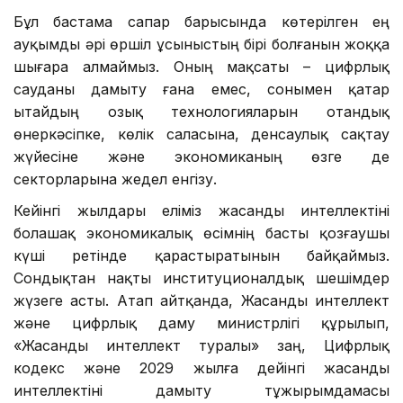
Бұл бастама сапар барысында көтерілген ең
ауқымды әрі өршіл ұсыныстың бірі болғанын жоққа
шығара алмаймыз. Оның мақсаты – цифрлық
сауданы дамыту ғана емес, сонымен қатар
Қытайдың озық технологияларын отандық
өнеркәсіпке, көлік саласына, денсаулық сақтау
жүйесіне және экономиканың өзге де
секторларына жедел енгізу.
Кейінгі жылдары еліміз жасанды интеллектіні
болашақ экономикалық өсімнің басты қозғаушы
күші ретінде қарастыратынын байқаймыз.
Сондықтан нақты институционалдық шешімдер
жүзеге асты. Атап айтқанда, Жасанды интеллект
және цифрлық даму министрлігі құрылып,
«Жасанды интеллект туралы» заң, Цифрлық
кодекс және 2029 жылға дейінгі жасанды
интеллектіні дамыту тұжырымдамасы