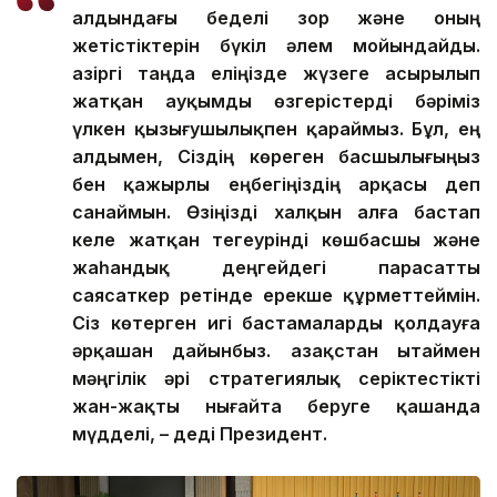
алдындағы беделі зор және оның
жетістіктерін бүкіл әлем мойындайды.
Қазіргі таңда еліңізде жүзеге асырылып
жатқан ауқымды өзгерістерді бәріміз
үлкен қызығушылықпен қараймыз. Бұл, ең
алдымен, Сіздің көреген басшылығыңыз
бен қажырлы еңбегіңіздің арқасы деп
санаймын. Өзіңізді халқын алға бастап
келе жатқан тегеурінді көшбасшы және
жаһандық деңгейдегі парасатты
саясаткер ретінде ерекше құрметтеймін.
Сіз көтерген игі бастамаларды қолдауға
әрқашан дайынбыз. Қазақстан Қытаймен
мәңгілік әрі стратегиялық серіктестікті
жан-жақты нығайта беруге қашанда
мүдделі, – деді Президент.