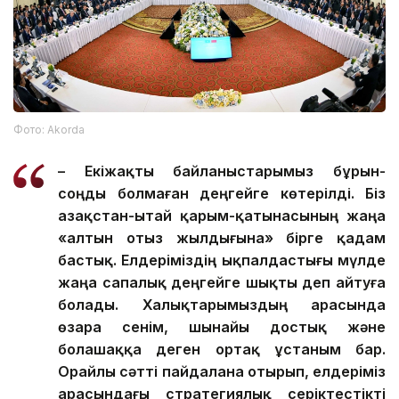
Фото: Аkorda
– Екіжақты байланыстарымыз бұрын-
соңды болмаған деңгейге көтерілді. Біз
Қазақстан-Қытай қарым-қатынасының жаңа
«алтын отыз жылдығына» бірге қадам
бастық. Елдеріміздің ықпалдастығы мүлде
жаңа сапалық деңгейге шықты деп айтуға
болады. Халықтарымыздың арасында
өзара сенім, шынайы достық және
болашаққа деген ортақ ұстаным бар.
Орайлы сәтті пайдалана отырып, елдеріміз
арасындағы стратегиялық серіктестікті