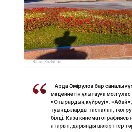
Фото: Kazinform
– Ардақ Әмірқұлов бар саналы ғ
мәдениетін ұлықтауға мол үлес 
«Отырардың күйреуі», «Абай», 
туындыларды таспалап, төл р
білді. Қазақ кинематографиясы
атқарып, дарынды шәкірттер т