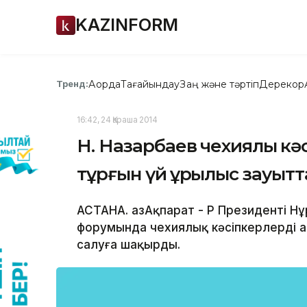
KAZINFORM
Ақорда
Тағайындау
Заң және тәртіп
Дерекқор
Тренд:
16:42, 24 Қараша 2014
Н. Назарбаев чехиялық кә
тұрғын үй құрылыс зауыт
АСТАНА. ҚазАқпарат - ҚР Президентi Н
форумында чехиялық кәсiпкерлерді Қ
салуға шақырды.