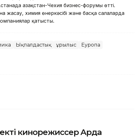
станада Қазақстан-Чехия бизнес-форумы өттi.
а жасау, химия өнеркәсiбi және басқа салаларда
компаниялар қатысты.
мика
Ықпалдастық
Құрылыс
Еуропа
кті кинорежиссер Ардақ