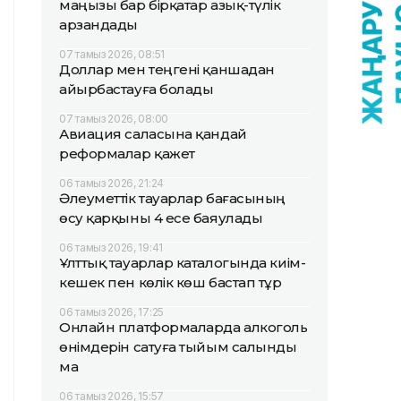
маңызы бар бірқатар азық-түлік
арзандады
07 тамыз 2026, 08:51
Доллар мен теңгені қаншадан
айырбастауға болады
07 тамыз 2026, 08:00
Авиация саласына қандай
реформалар қажет
06 тамыз 2026, 21:24
Әлеуметтік тауарлар бағасының
өсу қарқыны 4 есе баяулады
06 тамыз 2026, 19:41
Ұлттық тауарлар каталогында киім-
кешек пен көлік көш бастап тұр
06 тамыз 2026, 17:25
Онлайн платформаларда алкоголь
өнімдерін сатуға тыйым салынды
ма
06 тамыз 2026, 15:57