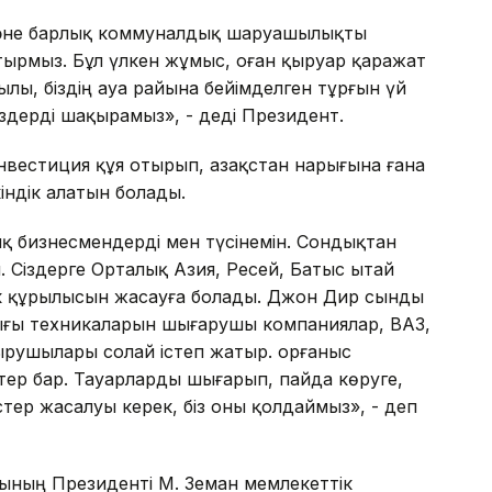
 және барлық коммуналдық шаруашылықты
ырмыз. Бұл үлкен жұмыс, оған қыруар қаражат
жылы, бiздiң ауа райына бейiмделген тұрғын үй
здердi шақырамыз», - дедi Президент.
вестиция құя отырып, Қазақстан нарығына ғана
iндiк алатын болады.
қ бизнесмендердi мен түсiнемiн. Сондықтан
. Сiздерге Орталық Азия, Ресей, Батыс Қытай
к құрылысын жасауға болады. Джон Дир сынды
ғы техникаларын шығарушы компаниялар, ВАЗ,
ырушылары солай iстеп жатыр. Қорғаныс
тер бар. Тауарларды шығарып, пайда көруге,
стер жасалуы керек, бiз оны қолдаймыз», - деп
асының Президенті М. Земан мемлекеттiк