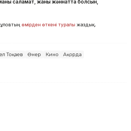
иманы саламат, жаны жәннатта болсын,
құловтың
өмірден өткені туралы
жаздық.
ел Тоқаев
Өнер
Кино
Ақорда