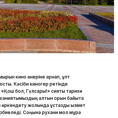
ұмырын кино өнеріне арнап, ұлт
қосты. Кәсіби киногер ретінде
«Қош бол, Гүлсары!» сияқты тарихи
уханиятымыздың алтын қорын байыта
н өркендету жолында ұстаздық қызмет
әрбиеледі. Соңына рухани мол мұра