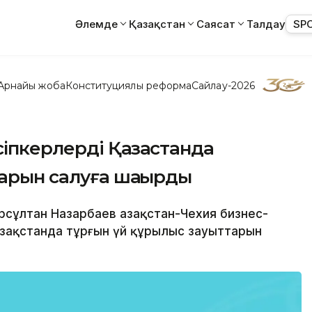
Әлемде
Қазақстан
Саясат
Талдау
SP
Арнайы жоба
Конституциялық реформа
Сайлау-2026
сiпкерлерді Қазақстанда
тарын салуға шақырды
ұрсұлтан Назарбаев Қазақстан-Чехия бизнес-
азақстанда тұрғын үй құрылыс зауыттарын