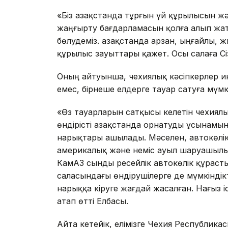
«Бiз Қазақстанда тұрғын үй құрылысын
жаңғырту бағдарламасын қолға алып жат
бөлудемiз. Қазақстанда арзан, ыңғайлы, 
құрылыс зауыттары қажет. Осы салаға Сi
Оның айтуынша, чехиялық кәсiпкерлер ин
емес, бiрнеше елдерге тауар сатуға мүмк
«Өз тауарларын сатқысы келетiн чехиялы
өндiрiстi Қазақстанда орнатуды ұсынамын
нарықтары ашылады. Мәселен, автокөлi
америкалық және немiс ауыл шаруашылы
КамАЗ сынды ресейлiк автокөлiк құраст
саласындағы өндiрушiлерге де мүмкiндiк
нарыққа кiруге жағдай жасалған. Нағыз i
атап өттi Елбасы.
Айта кетейiк, елiмiзге Чехия Республик