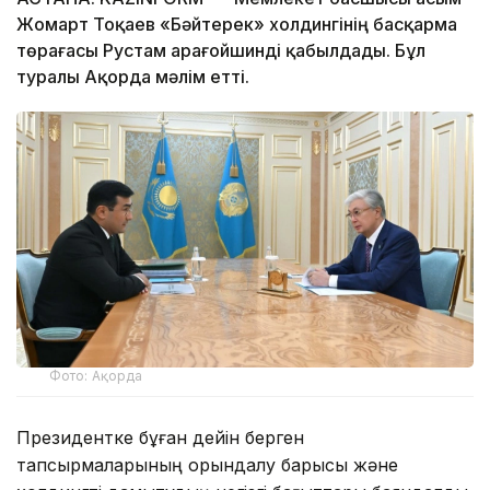
Жомарт Тоқаев «Бәйтерек» холдингінің басқарма
төрағасы Рустам Қарағойшинді қабылдады. Бұл
туралы Ақорда мәлім етті.
Фото: Ақорда
Президентке бұған дейін берген
тапсырмаларының орындалу барысы және