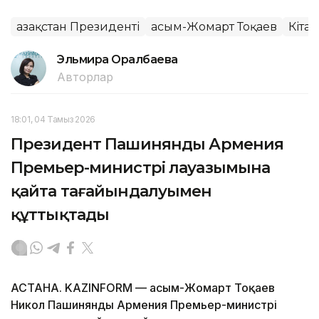
Қазақстан Президенті
Қасым-Жомарт Тоқаев
Кітап
Эльмира Оралбаева
Авторлар
18:01, 04 Тамыз 2026
Президент Пашинянды Армения
Премьер-министрі лауазымына
қайта тағайындалуымен
құттықтады
АСТАНА. KAZINFORM — Қасым-Жомарт Тоқаев
Никол Пашинянды Армения Премьер-министрі