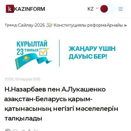
KAZINFORM
KZ
Сайлау-2026
Конституциялық реформа
Арнайы жо
Тренд:
20:55, 19 Наурыз 2015
Н.Назарбаев пен А.Лукашенко
Қазақстан-Беларусь қарым-
қатынасының негізгі мәселелерін
талқылады