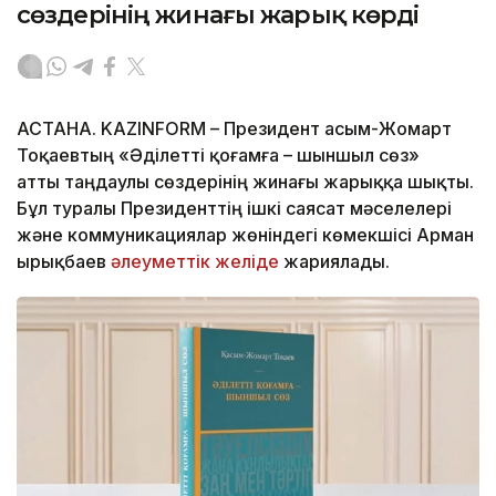
сөздерінің жинағы жарық көрді
АСТАНА. KAZINFORM – Президент Қасым-Жомарт
Тоқаевтың «Әділетті қоғамға – шыншыл сөз»
атты таңдаулы сөздерінің жинағы жарыққа шықты.
Бұл туралы Президенттің ішкі саясат мәселелері
және коммуникациялар жөніндегі көмекшісі Арман
Қырықбаев
әлеуметтік желіде
жариялады.