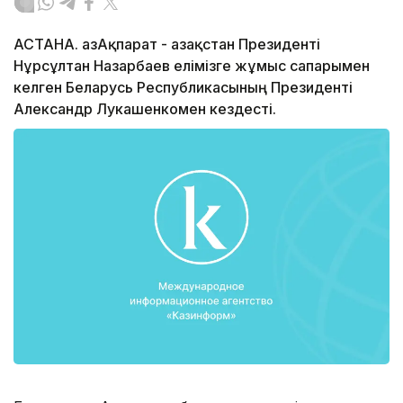
АСТАНА. ҚазАқпарат - Қазақстан Президенті
Нұрсұлтан Назарбаев елімізге жұмыс сапарымен
келген Беларусь Республикасының Президенті
Александр Лукашенкомен кездесті.