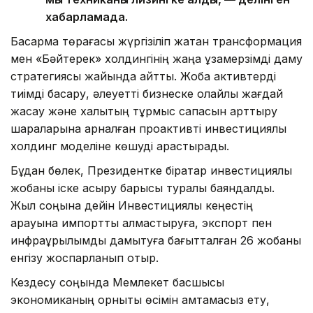
хабарламада.
Басқарма төрағасы жүргізіліп жатқан трансформация
мен «Бәйтерек» холдингінің жаңа ұзақмерзімді даму
стратегиясы жайында айтты. Жоба активтерді
тиімді басқару, әлеуетті бизнеске қолайлы жағдай
жасау және халықтың тұрмыс сапасын арттыру
шараларына арналған проактивті инвестициялық
холдинг моделіне көшуді қарастырады.
Бұдан бөлек, Президентке бірқатар инвестициялық
жобаны іске асыру барысы туралы баяндалды.
Жыл соңына дейін Инвестициялық кеңестің
қарауына импортты алмастыруға, экспорт пен
инфрақұрылымды дамытуға бағытталған 26 жобаны
енгізу жоспарланып отыр.
Кездесу соңында Мемлекет басшысы
экономиканың орнықты өсімін қамтамасыз ету,