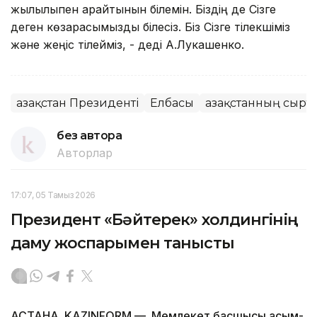
жылылықпен қарайтынын білемін. Біздің де Сізге
деген көзқарасымызды білесіз. Біз Сізге тілекшіміз
және жеңіс тілейміз, - деді А.Лукашенко.
Қазақстан Президенті
Елбасы
Қазақстанның сырт
без автора
Авторлар
17:07, 05 Тамыз 2026
Президент «Бәйтерек» холдингінің
даму жоспарымен танысты
АСТАНА. KAZINFORM — Мемлекет басшысы Қасым-