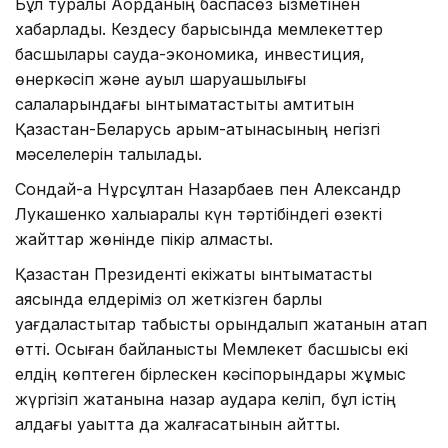
Бұл туралы Ақорданың баспасөз қызметінен
хабарлады. Кездесу барысында мемлекеттер
басшылары сауда-экономика, инвестиция,
өнеркәсіп және ауыл шаруашылығы
салаларындағы ынтымақтастықты қамтитын
Қазақстан-Беларусь қарым-қатынасының негізгі
мәселелерін талқылады.
Сондай-ақ Нұрсұлтан Назарбаев пен Александр
Лукашенко халықаралық күн тәртібіндегі өзекті
жайттар жөнінде пікір алмасты.
Қазақстан Президенті екіжақты ынтымақтастық
аясында елдеріміз қол жеткізген барлық
уағдаластықтар табысты орындалып жатқанын атап
өтті. Осыған байланысты Мемлекет басшысы екі
елдің көптеген бірлескен кәсіпорындары жұмыс
жүргізіп жатқанына назар аудара келіп, бұл істің
алдағы уақытта да жалғасатынын айтты.