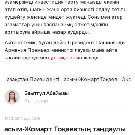
ұзақмерзімді инвестиция тарту маңызды екенін
атап өтіп, шағын және орта бизнесті қолдау тетігін
күшейту жөнінде міндет жүктеді. Сонымен қатар
азаматтар үшін баспананың қолжетімділігін
арттыруға айрықша назар аударды.
Айта кетейік, бұған дейін Президент Пашинянды
Армения Премьер-министрі лауазымына қайта
тағайындалуымен
құттықтағанын
жаздық.
Қазақстан Президенті
Қасым-Жомарт Тоқаев
Экон
Бақытгүл Абайқызы
Авторлар
12:24, 05 Тамыз 2026
Қасым-Жомарт Тоқаевтың таңдаулы