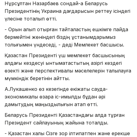
Нұрсұлтан Назарбаев сондай-ақ Беларусь
Президентінің Украина дағдарысын реттеу ісіндегі
үлесіне тоқталып өтті.
- Орын алып отырған тайталастың ешкімге пайда
бермейтіні жөніндегі біздің ұстанымдарымыз
толығымен үндеседі, - деді Мемлекет басшысы.
Қазақстан Президенті үш мемлекет басшысының
алдағы кездесуі ынтымақтастықтың қазіргі кездегі
өзекті және перспективалық мәселелерін талқылауға
мүмкіндік беретінін айтты.
А.Лукашенко өз кезегінде екіжақты сауда-
экономикалық өзара іс-қимылды бұдан әрі
дамытудың маңыздылығын атап өтті.
Беларусь Президенті Қазақстандағы алда тұрған
Президент сайлауының жайына тоқталды.
- Қазақстан халқы Сізге зор ілтипатпен және ерекше