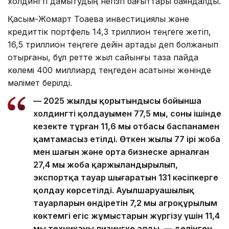
холдингті дамытудың негізгі бағыттары баяндалды.
Қасым-Жомарт Тоқаевқа инвестициялық және
кредиттік портфель 14,3 триллион теңгеге жетіп,
16,5 триллион теңгеге дейін артады деп болжанып
отырғаны, бұл ретте жыл сайынғы таза пайда
көлемі 400 миллиард теңгеден асатыны жөнінде
мәлімет берілді.
— 2025 жылдың қорытындысы бойынша
холдингтің қолдауымен 77,5 мың, соның ішінде
кезекте тұрған 11,6 мың отбасы баспанамен
қамтамасыз етілді. Өткен жылы 77 ірі жоба
мен шағын және орта бизнеске арналған
27,4 мың жоба қаржыландырылып,
экспортқа тауар шығаратын 131 кәсіпкерге
қолдау көрсетілді. Ауылшаруашылық
тауарларын өндіретін 7,2 мың агроқұрылым
көктемгі егіс жұмыстарын жүргізу үшін 11,4
мың техниканы лизингке алды, — делінген