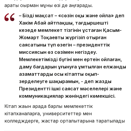
қарақты оқырман мұны өзі де аңғарады.
– Біздің мақсат – «сөзін оқы және ойла» деп
Хакім Абай айтпақшы, тағдыршешті
кезеңде мемлекет тізгінін ұстаған Қасым-
Жомарт Тоқаевтың жүргізіп отырған
саясатының түп өзегін – президенттік
миссиясын өз сөзімен негіздеу.
Мемлекетіміздің бүгіні мен ертеңін ойлаған,
даму бағдарын ұғынуға ұмтылған елжанды
азаматтарды осы кітапты оқып-
зерделеуге шақырамын, - деп жазды
Президенттің ішкі саясат мәселелері және
коммуникациялар жөніндегі көмекшісі.
Кітап жақын арада барлық мемлекеттік
кітапханаларға, университеттер мен
колледждерге, жастар орталықтарына таратылады