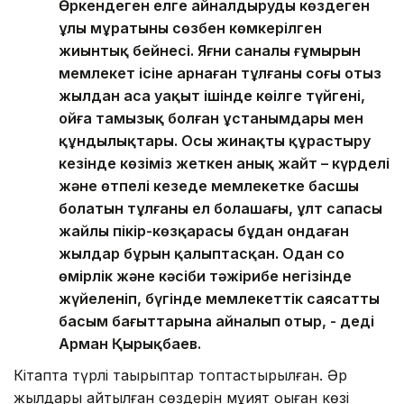
Өркендеген елге айналдыруды көздеген
ұлы мұратының сөзбен көмкерілген
жиынтық бейнесі. Яғни саналы ғұмырын
мемлекет ісіне арнаған тұлғаның соңғы отыз
жылдан аса уақыт ішінде көңілге түйгені,
ойға тамызық болған ұстанымдары мен
құндылықтары. Осы жинақты құрастыру
кезінде көзіміз жеткен анық жайт – күрделі
және өтпелі кезеңде мемлекетке басшы
болатын тұлғаның ел болашағы, ұлт сапасы
жайлы пікір-көзқарасы бұдан ондаған
жылдар бұрын қалыптасқан. Одан соң
өмірлік және кәсіби тәжірибе негізінде
жүйеленіп, бүгінде мемлекеттік саясаттың
басым бағыттарына айналып отыр, - деді
Арман Қырықбаев.
Кітапта түрлі тақырыптар топтастырылған. Әр
жылдары айтылған сөздерін мұқият оқыған көзі