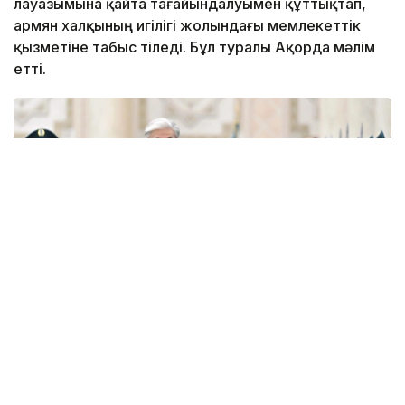
лауазымына қайта тағайындалуымен құттықтап,
армян халқының игілігі жолындағы мемлекеттік
қызметіне табыс тіледі. Бұл туралы Ақорда мәлім
етті.
Фото: Ақорда
— Никол Пашинян жылы лебізге