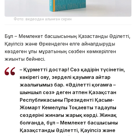
Фото: видеодан алынған скрин
Бұл – Мемлекет басшысының Қазақстанды Әділетті,
Қауіпсіз және Өркендеген елге айналдыруды
көздеген ұлы мұратының сөзбен көмкерілген
жиынтық бейнесі.
– Құрметті достар! Сөз қадірін түсінетін,
көкірегі ояу, зерделі қауымға айтар
жаңалығымыз бар. «Әділетті қоғамға –
шыншыл сөз» деген атпен Қазақстан
Республикасының Президенті Қасым-
Жомарт Кемелұлы Тоқаевтың таңдаулы
сөздерінің жинағы жарық көрді. Жинақ
болғанда, бұл – Мемлекет басшысының
Қазақстанды Әділетті, Қауіпсіз және