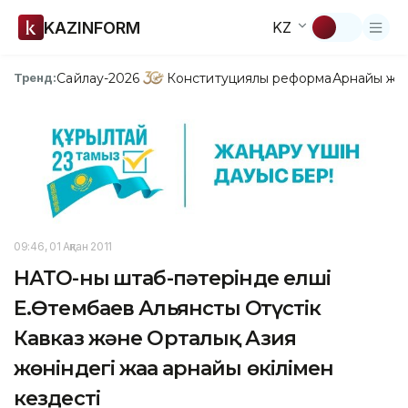
KAZINFORM
KZ
Сайлау-2026
Конституциялық реформа
Арнайы жо
Тренд:
09:46, 01 Ақпан 2011
НАТО-ның штаб-пәтерінде елші
Е.Өтембаев Альянстың Оңтүстік
Кавказ және Орталық Азия
жөніндегі жаңа арнайы өкілімен
кездесті