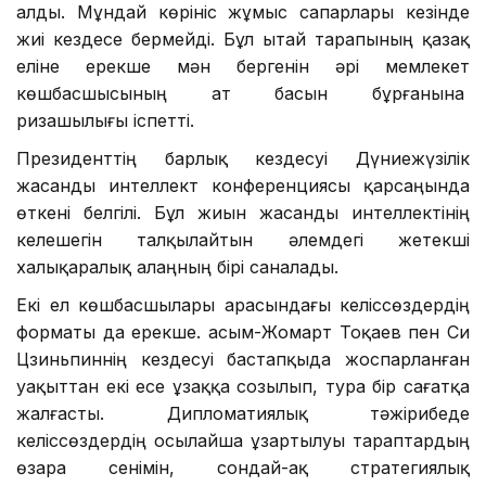
алды. Мұндай көрініс жұмыс сапарлары кезінде
жиі кездесе бермейді. Бұл Қытай тарапының қазақ
еліне ерекше мән бергенін әрі мемлекет
көшбасшысының ат басын бұрғанына
ризашылығы іспетті.
Президенттің барлық кездесуі Дүниежүзілік
жасанды интеллект конференциясы қарсаңында
өткені белгілі. Бұл жиын жасанды интеллектінің
келешегін талқылайтын әлемдегі жетекші
халықаралық алаңның бірі саналады.
Екі ел көшбасшылары арасындағы келіссөздердің
форматы да ерекше. Қасым-Жомарт Тоқаев пен Си
Цзиньпиннің кездесуі бастапқыда жоспарланған
уақыттан екі есе ұзаққа созылып, тура бір сағатқа
жалғасты. Дипломатиялық тәжірибеде
келіссөздердің осылайша ұзартылуы тараптардың
өзара сенімін, сондай-ақ стратегиялық