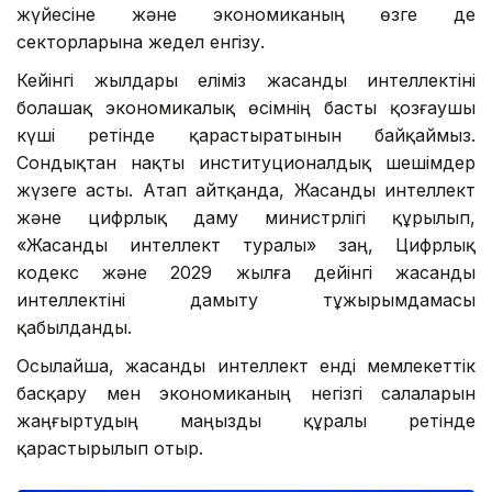
жүйесіне және экономиканың өзге де
секторларына жедел енгізу.
Кейінгі жылдары еліміз жасанды интеллектіні
болашақ экономикалық өсімнің басты қозғаушы
күші ретінде қарастыратынын байқаймыз.
Сондықтан нақты институционалдық шешімдер
жүзеге асты. Атап айтқанда, Жасанды интеллект
және цифрлық даму министрлігі құрылып,
«Жасанды интеллект туралы» заң, Цифрлық
кодекс және 2029 жылға дейінгі жасанды
интеллектіні дамыту тұжырымдамасы
қабылданды.
Осылайша, жасанды интеллект енді мемлекеттік
басқару мен экономиканың негізгі салаларын
жаңғыртудың маңызды құралы ретінде
қарастырылып отыр.