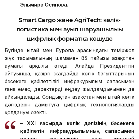
Эльмира Осипова
.
Smart Cargo және AgriTech: көлік-
логистика мен ауыл шаруашылығы
цифрлық форматқа көшуде
Бүгінде Қытай мен Еуропа арасындағы теміржол
жүк тасымалының шамамен 85 пайызы Қазақстан
аумағы арқылы өтеді. Алайда Президенттің
айтуынша, қазіргі жағдайда көлік бағыттарының
бәсекеге қабілеттілігі инфрақұрылым сапасымен
ғана емес, деректерді өңдеу жылдамдығымен де
айқындалады. Сондықтан Қазақстан мен Қытай көлік
дәліздерін дамытуға цифрлық технологияларды
қолдануы өзекті.
– XXI ғасырда көлік дәлізінің бәсекеге
қабілетін инфрақұрылымның сапасымен
өлшеу жеткіліксіз. Қазір мұндай