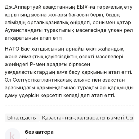
Дж.Аппартуай Қазақстанның ЕҚЫҰ-ға төрағалық ету
қорытындысына жоғары бағасын беріп, біздің
еліміздің орталықазиялық өңірдегі, сонымен қатар
Ауғанстандағы тұрақтылық мәселесінде үлкен рөл
атқаратынын атап өтті.
НАТО Бас хатшысының арнайы өкілі жаһандық
және аймақтық қауіпсіздіктің өзекті мәселелері
жөніндегі ҚР-мен арадағы бірлесен
уағдаластықтардың алға басу қарқынын атап өтті.
Ол Солтүстікатлантикалық альянс пен Қазақстан
арасындағы қарым-қатынас тұрақты әрі қарқынды
даму үдерісін көрсетіп келеді деп атап өтті.
Ықпалдастық
Қазақстанның халықаралық қызметі. Сырт
без автора