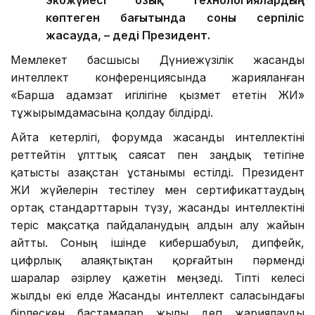
көптеген бағытында соны серпіліс
жасауда, – деді Президент.
Мемлекет басшысы Дүниежүзілік жасанды
интеллект конференциясында жарияланған
«Барша адамзат игілігіне қызмет ететін ЖИ»
тұжырымдамасына қолдау білдірді.
Айта кетерлігі, форумда жасанды интеллектіні
реттейтін ұлттық саясат пен заңдық тетігіне
қатысты Қазақстан ұстанымы естілді. Президент
ЖИ жүйелерін тестілеу мен сертификаттаудың
ортақ стандарттарын түзу, жасанды интеллектіні
теріс мақсатқа пайдаланудың алдын алу жайын
айтты. Соның ішінде кибершабуыл, дипфейк,
цифрлық алаяқтықтан қорғайтын пәрменді
шаралар әзірлеу қажетін меңзеді. Тіпті келесі
жылды екі елде Жасанды интеллект саласындағы
бірлескен бастамалар жылы деп жариялауды