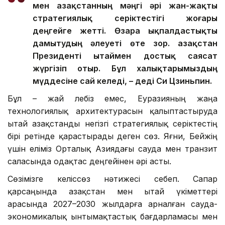
мен Қазақстанның мәңгі әрі жан-жақты
стратегиялық серіктестігі жоғары
деңгейге жетті. Өзара ықпалдастықты
дамытудың әлеуеті өте зор. Қазақстан
Президенті Қытаймен достық саясат
жүргізіп отыр. Бұл халықтарымыздың
мүддесіне сай келеді, – деді Си Цзиньпин.
Бұл – жай лебіз емес, Еуразияның жаңа
технологиялық архитектурасын қалыптастыруда
Қытай Қазақстанды негізгі стратегиялық серіктестің
бірі ретінде қарастырады деген сөз. Яғни, Бейжің
үшін еліміз Орталық Азиядағы сауда мен транзит
саласында одақтас деңгейінен әрі асты.
Сөзімізге келіссөз нәтижесі себеп. Сапар
қарсаңында Қазақстан мен Қытай үкіметтері
арасында 2027–2030 жылдарға арналған сауда-
экономикалық ынтымақтастық бағдарламасы мен