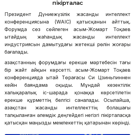
пікірталас
Президент Дүниежүзілік жасанды интеллект
конференциясына (WAIC) қатысқанын айттық.
Форумда сөз сөйлеген Қасым-Жомарт Тоқаев
Қытайдың жаһандық жасанды интеллект
индустриясын дамытудағы жетекші рөлін жоғары
бағалады.
Қазақстанның форумдағы ерекше мәртебесін тағы
бір жайт айқын көрсетті. Қасым-Жомарт Тоқаев
конференцияда Қытай Төрағасы Си Цзиньпиннен
кейін баяндама оқыды. Мұндай кезектілік
халықаралық іс-шарада қонаққа көрсетілетін
ерекше құрметтің белгісі саналады. Осылайша,
Қазақстан жасанды интеллекттің болашағы
талқыланған әлемдік деңгейдегі негізгі пікірталасқа
қатысқан маңызды мемлекеттің қатарынан көрінді.