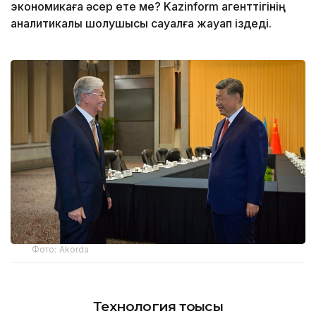
экономикаға әсер ете ме? Kazinform агенттігінің
аналитикалық шолушысы сауалға жауап іздеді.
Фото: Аkorda
Технология тоғысы