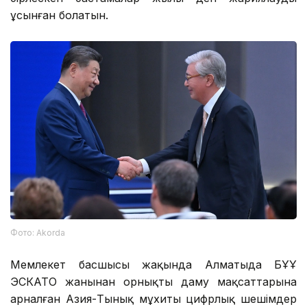
ұсынған болатын.
Фото: Аkorda
Мемлекет басшысы жақында Алматыда БҰҰ
ЭСКАТО жанынан орнықты даму мақсаттарына
арналған Азия-Тынық мұхиты цифрлық шешімдер