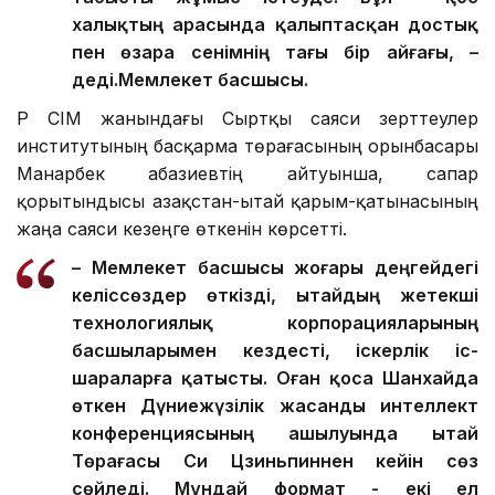
халықтың арасында қалыптасқан достық
пен өзара сенімнің тағы бір айғағы, –
деді.
Мемлекет басшысы.
ҚР СІМ жанындағы Сыртқы саяси зерттеулер
институтының басқарма төрағасының орынбасары
Манарбек Қабазиевтің айтуынша, сапар
қорытындысы Қазақстан-Қытай қарым-қатынасының
жаңа саяси кезеңге өткенін көрсетті.
– Мемлекет басшысы жоғары деңгейдегі
келіссөздер өткізді, Қытайдың жетекші
технологиялық корпорацияларының
басшыларымен кездесті, іскерлік іс-
шараларға қатысты. Оған қоса Шанхайда
өткен Дүниежүзілік жасанды интеллект
конференциясының ашылуында Қытай
Төрағасы Си Цзиньпиннен кейін сөз
сөйледі. Мұндай формат - екі ел