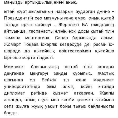
маңызды артықшылық екені анық.
Қытай жұртшылығының назарын аударған дүние –
Президенттің сөз мазмұны ғана емес, оның қытай
тілінде еркін сөйлеуі . Жергілікті БАҚ өкілдерінің
айтуынша, «аспанасты елінің ескі досы қытай тілін
тамаша меңгерген». Сапар барысында Қасым-
Жомарт Тоқаев іскерлік кездесуде де, ресми іс-
шарада да қытайлық әріптестерімен қытайша
бірнеше мәрте тілдесті.
Мемлекет басшысының қытай тілін жоғары
деңгейде меңгеруі заңды құбылыс. Жастық
шағында ол Бейжің тіл және мәдениет
университетінде білім алып, кейін Қытайда
дипломат ретінде қызмет атқарған. Жалпы
алғанда, оның оқуы мен кәсіби қызметі Қытаймен
сегіз жылға жуық уақыт бойы тығыз байланысты
болды.