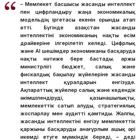
– Мемлекет басшысы жасанды интеллект
пен цифрландыру жаңа экономикалық
модельдің іргетасы екенін орынды атап
өтті. Бүгінде Қазақстан жасанды
интеллектіні экономиканың нақты өсім
драйверіне ілгерілетіп келеді.
Цифрлық
және AI шешімдер экономиканы басқаруда
нақты нәтиже бере бастады. Қаржы
министрлігі бюджет, салық және
фискалдық бақылау жүйелеріне жасанды
интеллект құралдарын енгізуде.
Ақпараттық жүйелер салық және кедендік
әкімшілендіруді, қазынашылықты,
мемлекеттік сатып алуды, стратегиялық
жоспарлау мен аудит
ті қамтиды
. Жалпы,
жасанды интеллекті
ні
енгізу мемлекеттік
қаржыны басқаруды анағұрлым ашық әрі
икемді етуге мүмкіндік береді,
–
деді