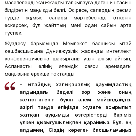
мәселелерді жан-жақты талқылауға деген ынтасын
білдіретін маңызды белгі. Әсіресе, сапардың ресми
түрде жұмыс сапары мәртебесінде өткенін
ескерсек, бұл жайттың мәні одан сайын арта
түспек.
Жүздесу барысында Мемлекет басшысы Қытай
көшбасшысына Дүниежүзілік жасанды интеллект
конференциясына шақырғаны үшін алғыс айтып,
Аспанасты елінің әлемдік саяси аренадағы
маңызына ерекше тоқталды.
– Қытайдың халықаралық қауымдастық
алдындағы беделі зор және оның
жетістіктерін бүкіл әлем мойындайды.
Қазіргі таңда еліңізде жүзеге асырылып
жатқан ауқымды өзгерістерді бәріміз
үлкен қызығушылықпен қараймыз. Бұл, ең
алдымен, Сіздің көреген басшылығыңыз