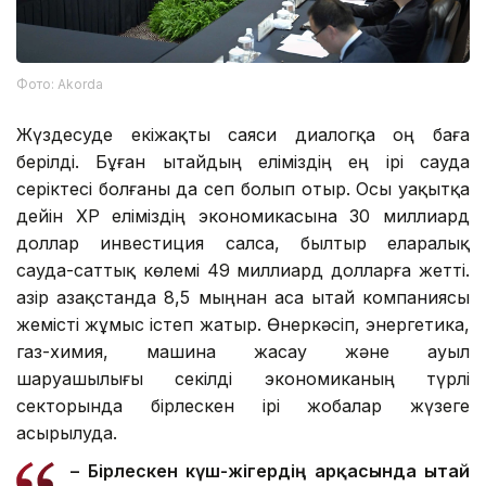
Фото: Аkorda
Жүздесуде екіжақты саяси диалогқа оң баға
берілді. Бұған Қытайдың еліміздің ең ірі сауда
серіктесі болғаны да сеп болып отыр. Осы уақытқа
дейін ҚХР еліміздің экономикасына 30 миллиард
доллар инвестиция салса, былтыр еларалық
сауда-саттық көлемі 49 миллиард долларға жетті.
Қазір Қазақстанда 8,5 мыңнан аса Қытай компаниясы
жемісті жұмыс істеп жатыр. Өнеркәсіп, энергетика,
газ-химия, машина жасау және ауыл
шаруашылығы секілді экономиканың түрлі
секторында бірлескен ірі жобалар жүзеге
асырылуда.
– Бірлескен күш-жігердің арқасында Қытай