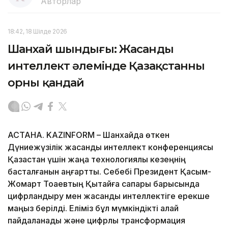
Авторлар
18:42, 18 Шілде 2026
Шанхай шындығы: Жасанды
интеллект әлемінде Қазақстанның
орны қандай
АСТАНА. KAZINFORM – Шанхайда өткен
Дүниежүзілік жасанды интеллект конференциясы
Қазақстан үшін жаңа технологиялық кезеңнің
басталғанын аңғартты. Себебі Президент Қасым-
Жомарт Тоқаевтың Қытайға сапары барысында
цифрландыру мен жасанды интеллектіге ерекше
маңыз берілді. Еліміз бұл мүмкіндікті қалай
пайдаланады және цифрлық трансформация