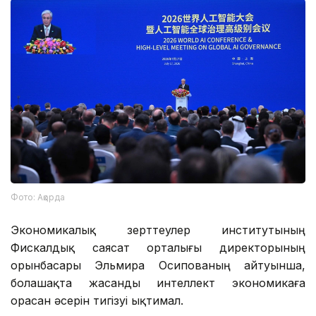
Фото: Ақорда
Экономикалық зерттеулер институтының
Фискалдық саясат орталығы директорының
орынбасары Эльмира Осипованың айтуынша,
болашақта жасанды интеллект экономикаға
орасан әсерін тигізуі ықтимал.