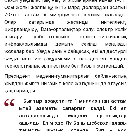
Саяси уағдаластық нақты жобалармен нығая түсті.
Осы жолы жалпы құны 15 млрд доллардан асатын
70-тен астам коммерциялық келісім жасалды.
Олар қатарында жасанды интеллект,
цифрландыру, Data-орталықтар салу, электр көлік
шығару, робототехника, көлік-логистикалық
инфрақұрылымды дамыту секілді маңызды
жобалар бар. Уағда райын байқасақ, екі ел дәстүрлі
сауда мен инфрақұрылымға негізделген үлгіден
технологиялық әріптестікке бет бұрып жатқандай.
Президент мәдени-гуманитарлық байланыстың
жылдан жылға нығайып келе жатқанын да атаусыз
қалдырмады.
– Былтыр Қазақстанға 1 миллионнан астам
Қытай азаматы сапарлап келді. Екі ел
астаналарында мәдени орталықтар
ашылды. Елімізде Лу Бань шеберханалары
табысты жұмыс істеуде. Бұл – қос