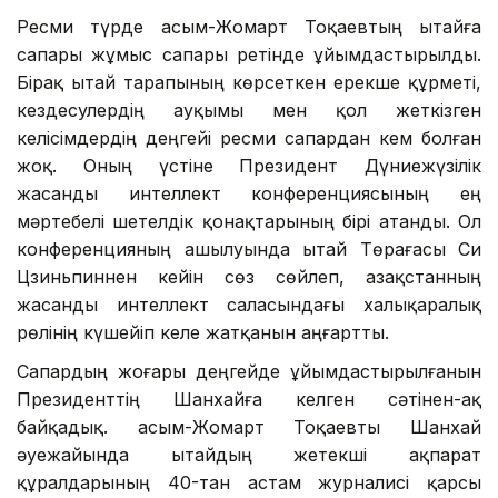
Ресми түрде Қасым-Жомарт Тоқаевтың Қытайға
сапары жұмыс сапары ретінде ұйымдастырылды.
Бірақ Қытай тарапының көрсеткен ерекше құрметі,
кездесулердің ауқымы мен қол жеткізген
келісімдердің деңгейі ресми сапардан кем болған
жоқ. Оның үстіне Президент Дүниежүзілік
жасанды интеллект конференциясының ең
мәртебелі шетелдік қонақтарының бірі атанды. Ол
конференцияның ашылуында Қытай Төрағасы Си
Цзиньпиннен кейін сөз сөйлеп, Қазақстанның
жасанды интеллект саласындағы халықаралық
рөлінің күшейіп келе жатқанын аңғартты.
Сапардың жоғары деңгейде ұйымдастырылғанын
Президенттің Шанхайға келген сәтінен-ақ
байқадық. Қасым-Жомарт Тоқаевты Шанхай
әуежайында Қытайдың жетекші ақпарат
құралдарының 40-тан астам журналисі қарсы