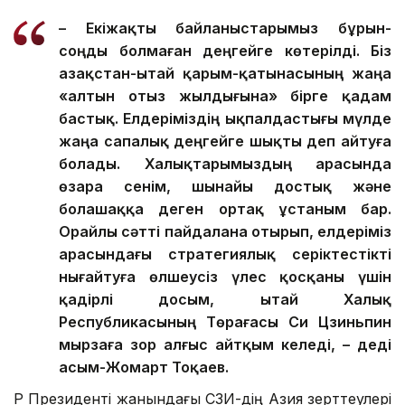
– Екіжақты байланыстарымыз бұрын-
соңды болмаған деңгейге көтерілді. Біз
Қазақстан-Қытай қарым-қатынасының жаңа
«алтын отыз жылдығына» бірге қадам
бастық. Елдеріміздің ықпалдастығы мүлде
жаңа сапалық деңгейге шықты деп айтуға
болады. Халықтарымыздың арасында
өзара сенім, шынайы достық және
болашаққа деген ортақ ұстаным бар.
Орайлы сәтті пайдалана отырып, елдеріміз
арасындағы стратегиялық серіктестікті
нығайтуға өлшеусіз үлес қосқаны үшін
қадірлі досым, Қытай Халық
Республикасының Төрағасы Си Цзиньпин
мырзаға зор алғыс айтқым келеді, – деді
Қасым-Жомарт Тоқаев.
ҚР Президенті жанындағы ҚСЗИ-дің Азия зерттеулері