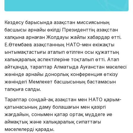
Кездесу барысында Қазақстан миссиясының
басшысы арнайы өкілді Президенттің Қазақстан
халқына арнаған Жолдауы жайлы хабардар етті.
Е.Өтембаев Қазақстанның НАТО-мен екіжақты
ынтымақтастығы аталып өтілген осы құжаттың
халықаралық аспектілеріне тоқталып өтті. Атап
айтқанда, тараптар Алматыда Ауғанстан мәселесі
жөнінде арнайы донорлық конференция өткізу
жөніндегі Мемлекет басшысының бастамасын
талқыға салды.
Тараптар сондай-ақ Қазақстан мен НАТО қарым-
қатынасының даму болашағын мен қазіргі
жағдайын, сонымен қатар ортақ мүддеге ие
аймақтық және халықаралық сипаттағы
мәселелерді қарады.