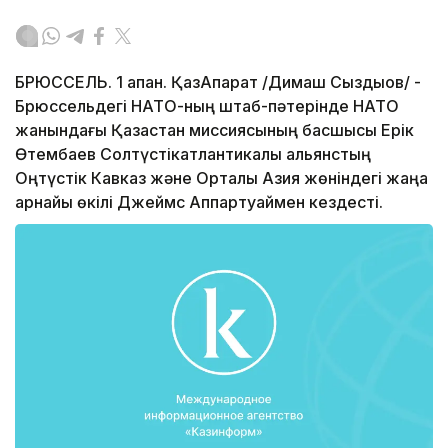
БРЮССЕЛЬ. 1 ақпан. ҚазАқпарат /Димаш Сыздықов/ -
Брюссельдегі НАТО-ның штаб-пәтерінде НАТО
жанындағы Қазақстан миссиясының басшысы Ерік
Өтембаев Солтүстікатлантикалық альянстың
Оңтүстік Кавказ және Орталық Азия жөніндегі жаңа
арнайы өкілі Джеймс Аппартуаймен кездесті.