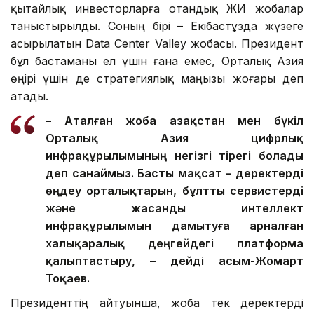
қытайлық инвесторларға отандық ЖИ жобалар
таныстырылды. Соның бірі – Екібастұзда жүзеге
асырылатын Data Center Valley жобасы. Президент
бұл бастаманы ел үшін ғана емес, Орталық Азия
өңірі үшін де стратегиялық маңызы жоғары деп
атады.
– Аталған жоба Қазақстан мен бүкіл
Орталық Азия цифрлық
инфрақұрылымының негізгі тірегі болады
деп санаймыз. Басты мақсат – деректерді
өңдеу орталықтарын, бұлтты сервистерді
және жасанды интеллект
инфрақұрылымын дамытуға арналған
халықаралық деңгейдегі платформа
қалыптастыру, – дейді Қасым-Жомарт
Тоқаев.
Президенттің айтуынша, жоба тек деректерді