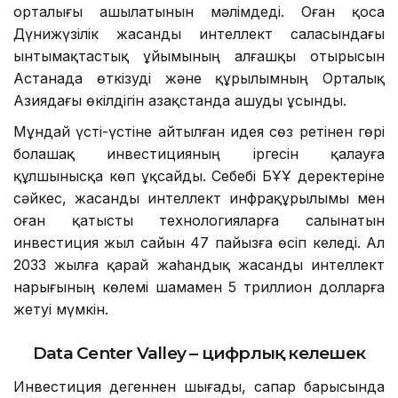
орталығы ашылатынын мәлімдеді. Оған қоса
Дүнижүзілік жасанды интеллект саласындағы
ынтымақтастық ұйымының алғашқы отырысын
Астанада өткізуді және құрылымның Орталық
Азиядағы өкілдігін Қазақстанда ашуды ұсынды.
Мұндай үсті-үстіне айтылған идея сөз ретінен гөрі
болашақ инвестицияның іргесін қалауға
құлшынысқа көп ұқсайды. Себебі БҰҰ деректеріне
сәйкес, жасанды интеллект инфрақұрылымы мен
оған қатысты технологияларға салынатын
инвестиция жыл сайын 47 пайызға өсіп келеді. Ал
2033 жылға қарай жаһандық жасанды интеллект
нарығының көлемі шамамен 5 триллион долларға
жетуі мүмкін.
Data Center Valley – цифрлық келешек
Инвестиция дегеннен шығады, сапар барысында