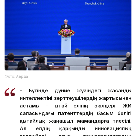
Фото: Ақорда
– Бүгінде дүние жүзіндегі жасанды
интеллектіні зерттеушілердің жартысынан
астамы – Қытай елінің өкілдері. ЖИ
саласындағы патенттердің басым бөлігі
қытайлық жаңашыл мамандарға тиесілі.
Ал елдің қарқынды инновациялық
экожүйесі озық технологиялардың