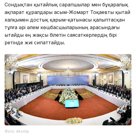
Сондықтан қытайлық сарапшылар мен бұқаралық
ақпарат құралдары Қасым-Жомарт Тоқаевты қытай
халқымен достық қарым-қатынасы қалыптасқан
тұлға әрі әлем көшбасшыларының арасындағы
Қытайды ең жақсы білетін саясаткерлердің бірі
ретінде жиі сипаттайды.
Фото: Аkorda