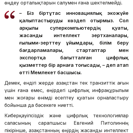
өңдеу орталықтарын салумен ғана шектелмейді.
– Біз біртұтас инновациялық экожүйе
қалыптастыруды көздеп отырмыз. Сол
арқылы суперкомпьютердің қуаты,
жасанды интеллект зертханалары,
ғылыми-зерттеу ұйымдары, білім беру
бағдарламалары, стартаптар мен
экспортқа бағытталған цифрлық
қызметтер бір арнаға тоғысады, – деп атап
өтті Мемлекет басшысы.
Демек, ендігі жерде Қазақстан тек транзиттік ағын
үшін ғана емес, өңірдегі цифрлық инфрақұрылым
мен жоғары өнімді есептеу қуатын орналастыру
бойынша да бәсекеге ниетті.
Киберқауіпсіздік және цифрлық технологиялар
саласының сарапшысы Евгений Питолиннің
пікірінше, Қазақстанның өңірдің жасанды интеллект