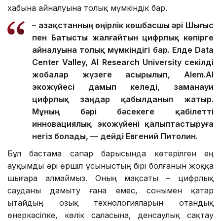
хабына айналуына толық мүмкіндік бар.
– Қазақстанның өңірлік көшбасшы әрі Шығыс
пен Батысты жалғайтын цифрлық көпірге
айналуына толық мүмкіндігі бар. Елде Data
Center Valley, AI Research University секілді
жобалар жүзеге асырылып, Alem.AI
экожүйесі дамып келеді, заманауи
цифрлық заңдар қабылданып жатыр.
Мұның бәрі бәсекеге қабілетті
инновациялық экожүйені қалыптастыруға
негіз болады, — дейді Евгений Питолин.
Бұл бастама сапар барысында көтерілген ең
ауқымды әрі өршіл ұсыныстың бірі болғанын жоққа
шығара алмаймыз. Оның мақсаты – цифрлық
сауданы дамыту ғана емес, сонымен қатар
Қытайдың озық технологияларын отандық
өнеркәсіпке, көлік саласына, денсаулық сақтау