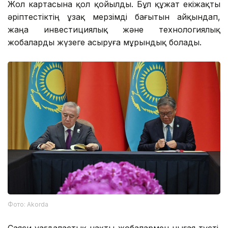
Жол картасына қол қойылды. Бұл құжат екіжақты
әріптестіктің ұзақ мерзімді бағытын айқындап,
жаңа инвестициялық және технологиялық
жобаларды жүзеге асыруға мұрындық болады.
Фото: Аkorda