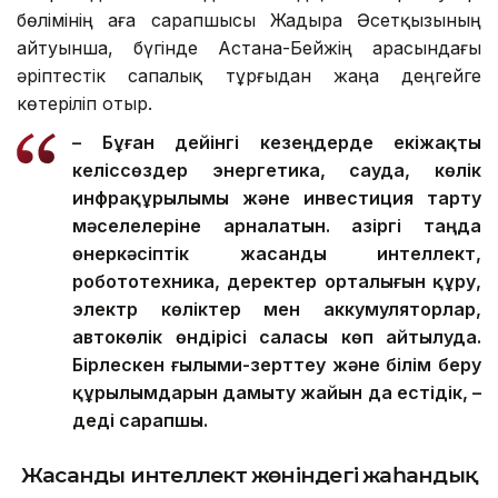
бөлімінің аға сарапшысы Жадыра Әсетқызының
айтуынша, бүгінде Астана-Бейжің арасындағы
әріптестік сапалық тұрғыдан жаңа деңгейге
көтеріліп отыр.
– Бұған дейінгі кезеңдерде екіжақты
келіссөздер энергетика, сауда, көлік
инфрақұрылымы және инвестиция тарту
мәселелеріне арналатын. Қазіргі таңда
өнеркәсіптік жасанды интеллект,
робототехника, деректер орталығын құру,
электр көліктер мен аккумуляторлар,
автокөлік өндірісі саласы көп айтылуда.
Бірлескен ғылыми-зерттеу және білім беру
құрылымдарын дамыту жайын да естідік, –
деді сарапшы.
Жасанды интеллект жөніндегі жаһандық