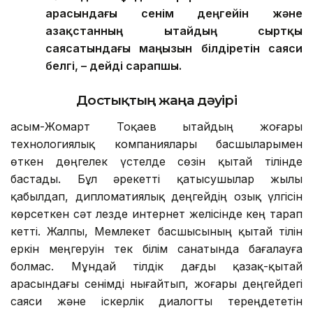
арасындағы сенім деңгейін және
Қазақстанның Қытайдың сыртқы
саясатындағы маңызын білдіретін саяси
белгі, – дейді сарапшы.
Достықтың жаңа дәуірі
Қасым-Жомарт Тоқаев Қытайдың жоғары
технологиялық компаниялары басшыларымен
өткен дөңгелек үстелде сөзін қытай тілінде
бастады. Бұл әрекетті қатысушылар жылы
қабылдап, дипломатиялық деңгейдің озық үлгісін
көрсеткен сәт лезде интернет желісінде кең тарап
кетті. Жалпы, Мемлекет басшысының қытай тілін
еркін меңгеруін тек білім санатында бағалауға
болмас. Мұндай тілдік дағды қазақ-қытай
арасындағы сенімді нығайтып, жоғары деңгейдегі
саяси және іскерлік диалогты тереңдететін