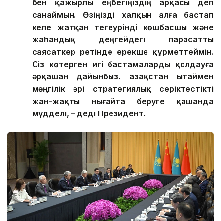
бен қажырлы еңбегіңіздің арқасы деп
санаймын. Өзіңізді халқын алға бастап
келе жатқан тегеурінді көшбасшы және
жаһандық деңгейдегі парасатты
саясаткер ретінде ерекше құрметтеймін.
Сіз көтерген игі бастамаларды қолдауға
әрқашан дайынбыз. Қазақстан Қытаймен
мәңгілік әрі стратегиялық серіктестікті
жан-жақты нығайта беруге қашанда
мүдделі, – деді Президент.