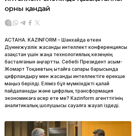
орны қандай
АСТАНА. KAZINFORM – Шанхайда өткен
Дүниежүзілік жасанды интеллект конференциясы
Қазақстан үшін жаңа технологиялық кезеңнің
басталғанын аңғартты. Себебі Президент Қасым-
Жомарт Тоқаевтың Қытайға сапары барысында
цифрландыру мен жасанды интеллектіге ерекше
маңыз берілді. Еліміз бұл мүмкіндікті қалай
пайдаланады және цифрлық трансформация
экономикаға әсер ете ме? Kazinform агенттігінің
аналитикалық шолушысы сауалға жауап іздеді.