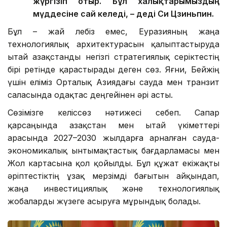
жүргізіп отыр. Бұл халықтарымыздың
мүддесіне сай келеді, – деді Си Цзиньпин.
Бұл – жай лебіз емес, Еуразияның жаңа
технологиялық архитектурасын қалыптастыруда
Қытай Қазақстанды негізгі стратегиялық серіктестің
бірі ретінде қарастырады деген сөз. Яғни, Бейжің
үшін еліміз Орталық Азиядағы сауда мен транзит
саласында одақтас деңгейінен әрі асты.
Сөзімізге келіссөз нәтижесі себеп. Сапар
қарсаңында Қазақстан мен Қытай үкіметтері
арасында 2027–2030 жылдарға арналған сауда-
экономикалық ынтымақтастық бағдарламасы мен
Жол картасына қол қойылды. Бұл құжат екіжақты
әріптестіктің ұзақ мерзімді бағытын айқындап,
жаңа инвестициялық және технологиялық
жобаларды жүзеге асыруға мұрындық болады.