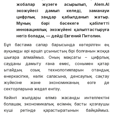
жобалар жүзеге асырылып, Alem.AI
экожүйесі дамып келеді, заманауи
цифрлық заңдар қабылданып жатыр.
Мұның бәрі бәсекеге қабілетті
инновациялық экожүйені қалыптастыруға
негіз болады, — дейді Евгений Питолин.
Бұл бастама сапар барысында көтерілген ең
ауқымды әрі өршіл ұсыныстың бірі болғанын жоққа
шығара алмаймыз. Оның мақсаты – цифрлық
сауданы дамыту ғана емес, сонымен қатар
Қытайдың озық технологияларын отандық
өнеркәсіпке, көлік саласына, денсаулық сақтау
жүйесіне және экономиканың өзге де
секторларына жедел енгізу.
Кейінгі жылдары еліміз жасанды интеллектіні
болашақ экономикалық өсімнің басты қозғаушы
күші ретінде қарастыратынын байқаймыз.