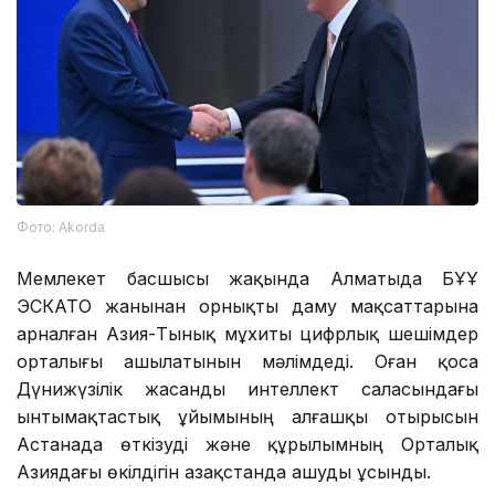
Фото: Аkorda
Мемлекет басшысы жақында Алматыда БҰҰ
ЭСКАТО жанынан орнықты даму мақсаттарына
арналған Азия-Тынық мұхиты цифрлық шешімдер
орталығы ашылатынын мәлімдеді. Оған қоса
Дүнижүзілік жасанды интеллект саласындағы
ынтымақтастық ұйымының алғашқы отырысын
Астанада өткізуді және құрылымның Орталық
Азиядағы өкілдігін Қазақстанда ашуды ұсынды.