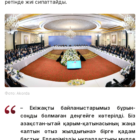
ретінде жиі сипаттайды.
Фото: Аkorda
– Екіжақты байланыстарымыз бұрын-
соңды болмаған деңгейге көтерілді. Біз
Қазақстан-Қытай қарым-қатынасының жаңа
«алтын отыз жылдығына» бірге қадам
бастық. Елдеріміздің ықпалдастығы мүлде