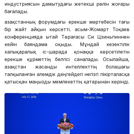
индустриясын дамытудағы жетекші рөлін жоғары
бағалады.
Қазақстанның форумдағы ерекше мәртебесін тағы
бір жайт айқын көрсетті. Қасым-Жомарт Тоқаев
конференцияда Қытай Төрағасы Си Цзиньпиннен
кейін баяндама оқыды. Мұндай кезектілік
халықаралық іс-шарада қонаққа көрсетілетін
ерекше құрметтің белгісі саналады. Осылайша,
Қазақстан жасанды интеллекттің болашағы
талқыланған әлемдік деңгейдегі негізгі пікірталасқа
қатысқан маңызды мемлекеттің қатарынан көрінді.