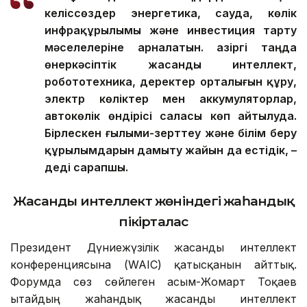
келіссөздер энергетика, сауда, көлік
инфрақұрылымы және инвестиция тарту
мәселелеріне арналатын. Қазіргі таңда
өнеркәсіптік жасанды интеллект,
робототехника, деректер орталығын құру,
электр көліктер мен аккумуляторлар,
автокөлік өндірісі саласы көп айтылуда.
Бірлескен ғылыми-зерттеу және білім беру
құрылымдарын дамыту жайын да естідік, –
деді сарапшы.
Жасанды интеллект жөніндегі жаһандық
пікірталас
Президент Дүниежүзілік жасанды интеллект
конференциясына (WAIC) қатысқанын айттық.
Форумда сөз сөйлеген Қасым-Жомарт Тоқаев
Қытайдың жаһандық жасанды интеллект