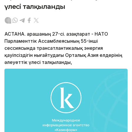
үлесі талқыланды
АСТАНА. Қарашаның 27-сі. Қазақпарат - НАТО
Парламенттік Ассамблеясының 55-інші
сессиясында трансатлантикалық энергия
қауіпсіздігін нығайтудағы Орталық Азия елдерінің
әлеуеттік үлесі талқыланды,