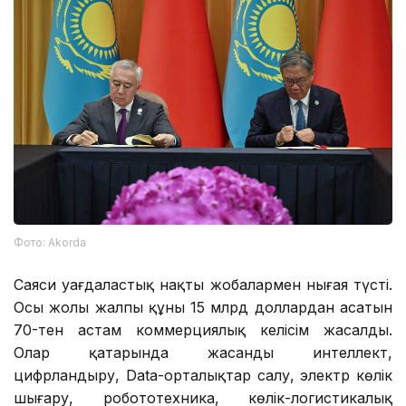
Фото: Аkorda
Саяси уағдаластық нақты жобалармен нығая түсті.
Осы жолы жалпы құны 15 млрд доллардан асатын
70-тен астам коммерциялық келісім жасалды.
Олар қатарында жасанды интеллект,
цифрландыру, Data-орталықтар салу, электр көлік
шығару, робототехника, көлік-логистикалық