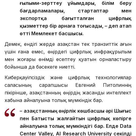
ғылыми-зерттеу ұйымдары, білім беру
бағдарламалары, стартаптар мен
экспортқа бағытталған цифрлық
қызметтер бір арнаға тоғысады, – деп атап
өтті Мемлекет басшысы.
Демек, ендігі жерде Қазақстан тек транзиттік ағын
үшін ғана емес, өңірдегі цифрлық инфрақұрылым
мен жоғары өнімді есептеу қуатын орналастыру
бойынша да бәсекеге ниетті.
Киберқауіпсіздік және цифрлық технологиялар
саласының сарапшысы Евгений Питолиннің
пікірінше, Қазақстанның өңірдің жасанды интеллект
хабына айналуына толық мүмкіндік бар.
– Қазақстанның өңірлік көшбасшы әрі Шығыс
пен Батысты жалғайтын цифрлық көпірге
айналуына толық мүмкіндігі бар. Елде Data
Center Valley, AI Research University секілді