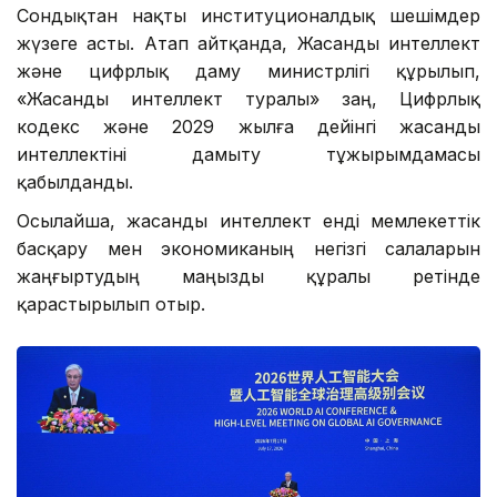
Сондықтан нақты институционалдық шешімдер
жүзеге асты. Атап айтқанда, Жасанды интеллект
және цифрлық даму министрлігі құрылып,
«Жасанды интеллект туралы» заң, Цифрлық
кодекс және 2029 жылға дейінгі жасанды
интеллектіні дамыту тұжырымдамасы
қабылданды.
Осылайша, жасанды интеллект енді мемлекеттік
басқару мен экономиканың негізгі салаларын
жаңғыртудың маңызды құралы ретінде
қарастырылып отыр.