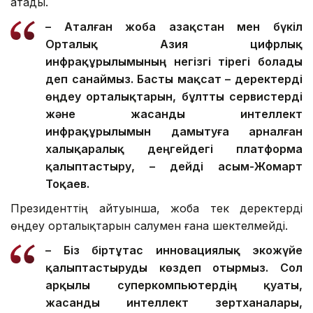
атады.
– Аталған жоба Қазақстан мен бүкіл
Орталық Азия цифрлық
инфрақұрылымының негізгі тірегі болады
деп санаймыз. Басты мақсат – деректерді
өңдеу орталықтарын, бұлтты сервистерді
және жасанды интеллект
инфрақұрылымын дамытуға арналған
халықаралық деңгейдегі платформа
қалыптастыру, – дейді Қасым-Жомарт
Тоқаев.
Президенттің айтуынша, жоба тек деректерді
өңдеу орталықтарын салумен ғана шектелмейді.
– Біз біртұтас инновациялық экожүйе
қалыптастыруды көздеп отырмыз. Сол
арқылы суперкомпьютердің қуаты,
жасанды интеллект зертханалары,