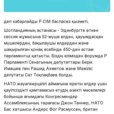
деп хабарлайды ҚР СІМ баспасөз қызметі.
Шотландияның астанасы - Эдинбургте өткен
сессия жұмысына 52-мүше елден, қауымдасқан
мүшелерден, бақылаушы елдерден және
шақырылған қонақ есебінде 450-ден астам
парламентші қатысты. Біздің елімізден форумда ҚР
Парламенті Сенатының депутаттары Берік
Имашев пен Рашид Ахметов және Мәжіліс
депутаты Сәт Тоқпақбаев болды.
НАТО жауапкершілігі аймағына кіретін елдер үшін
қауіпсіздікті қамтамасыз етудің өзекті мәселелері
бойынша ағымдағы Конгресмендер
Ассамблеясының төрағасы Джон Таннер, НАТО
Бас хатшысы Андерс Фог Расмуссен, британ