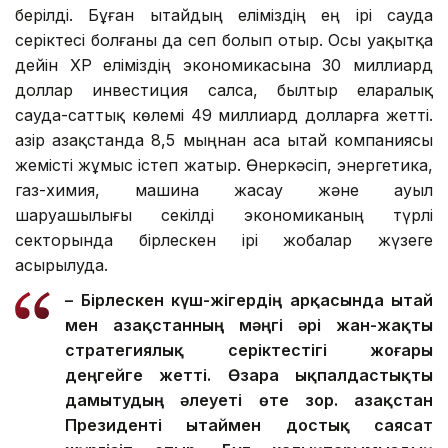
берілді. Бұған Қытайдың еліміздің ең ірі сауда
серіктесі болғаны да сеп болып отыр. Осы уақытқа
дейін ҚХР еліміздің экономикасына 30 миллиард
доллар инвестиция салса, былтыр еларалық
сауда-саттық көлемі 49 миллиард долларға жетті.
Қазір Қазақстанда 8,5 мыңнан аса Қытай компаниясы
жемісті жұмыс істеп жатыр. Өнеркәсіп, энергетика,
газ-химия, машина жасау және ауыл
шаруашылығы секілді экономиканың түрлі
секторында бірлескен ірі жобалар жүзеге
асырылуда.
– Бірлескен күш-жігердің арқасында Қытай
мен Қазақстанның мәңгі әрі жан-жақты
стратегиялық серіктестігі жоғары
деңгейге жетті. Өзара ықпалдастықты
дамытудың әлеуеті өте зор. Қазақстан
Президенті Қытаймен достық саясат