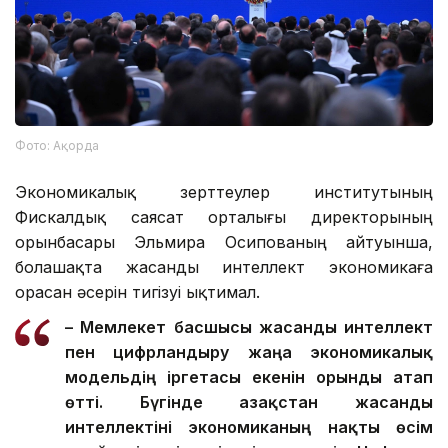
Фото: Ақорда
Экономикалық зерттеулер институтының
Фискалдық саясат орталығы директорының
орынбасары Эльмира Осипованың айтуынша,
болашақта жасанды интеллект экономикаға
орасан әсерін тигізуі ықтимал.
– Мемлекет басшысы жасанды интеллект
пен цифрландыру жаңа экономикалық
модельдің іргетасы екенін орынды атап
өтті. Бүгінде Қазақстан жасанды
интеллектіні экономиканың нақты өсім