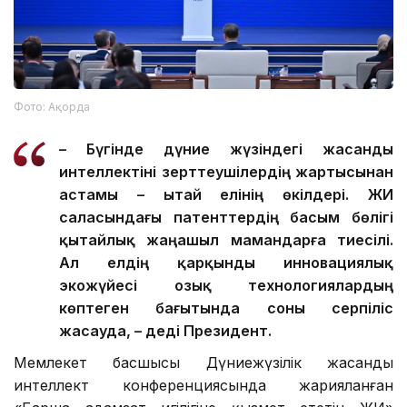
Фото: Ақорда
– Бүгінде дүние жүзіндегі жасанды
интеллектіні зерттеушілердің жартысынан
астамы – Қытай елінің өкілдері. ЖИ
саласындағы патенттердің басым бөлігі
қытайлық жаңашыл мамандарға тиесілі.
Ал елдің қарқынды инновациялық
экожүйесі озық технологиялардың
көптеген бағытында соны серпіліс
жасауда, – деді Президент.
Мемлекет басшысы Дүниежүзілік жасанды
интеллект конференциясында жарияланған