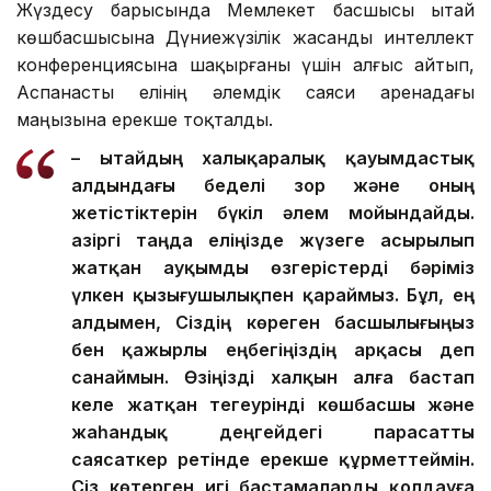
Жүздесу барысында Мемлекет басшысы Қытай
көшбасшысына Дүниежүзілік жасанды интеллект
конференциясына шақырғаны үшін алғыс айтып,
Аспанасты елінің әлемдік саяси аренадағы
маңызына ерекше тоқталды.
– Қытайдың халықаралық қауымдастық
алдындағы беделі зор және оның
жетістіктерін бүкіл әлем мойындайды.
Қазіргі таңда еліңізде жүзеге асырылып
жатқан ауқымды өзгерістерді бәріміз
үлкен қызығушылықпен қараймыз. Бұл, ең
алдымен, Сіздің көреген басшылығыңыз
бен қажырлы еңбегіңіздің арқасы деп
санаймын. Өзіңізді халқын алға бастап
келе жатқан тегеурінді көшбасшы және
жаһандық деңгейдегі парасатты
саясаткер ретінде ерекше құрметтеймін.
Сіз көтерген игі бастамаларды қолдауға