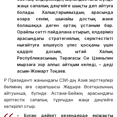
жаңа сапалық деңгейге шықты деп айтуға
болады. Халықтарымыздың арасында
өзара сенім, шынайы достық және
болашаққа деген ортақ ұстаным бар.
Орайлы сәтті пайдалана отырып, елдеріміз
арасындағы стратегиялық серіктестікті
нығайтуға өлшеусіз үлес қосқаны үшін
қадірлі досым, Қытай Халық
Республикасының Төрағасы Си Цзиньпин
мырзаға зор алғыс айтқым келеді, – деді
Қасым-Жомарт Тоқаев.
ҚР Президенті жанындағы ҚСЗИ-дің Азия зерттеулері
бөлімінің аға сарапшысы Жадыра Әсетқызының
айтуынша, бүгінде Астана-Бейжің арасындағы
әріптестік сапалық тұрғыдан жаңа деңгейге
көтеріліп отыр.
– Бұған дейінгі кезеңдерде екіжақты