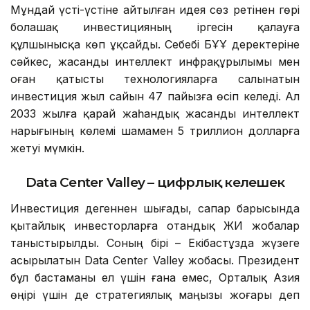
Мұндай үсті-үстіне айтылған идея сөз ретінен гөрі
болашақ инвестицияның іргесін қалауға
құлшынысқа көп ұқсайды. Себебі БҰҰ деректеріне
сәйкес, жасанды интеллект инфрақұрылымы мен
оған қатысты технологияларға салынатын
инвестиция жыл сайын 47 пайызға өсіп келеді. Ал
2033 жылға қарай жаһандық жасанды интеллект
нарығының көлемі шамамен 5 триллион долларға
жетуі мүмкін.
Data Center Valley – цифрлық келешек
Инвестиция дегеннен шығады, сапар барысында
қытайлық инвесторларға отандық ЖИ жобалар
таныстырылды. Соның бірі – Екібастұзда жүзеге
асырылатын Data Center Valley жобасы. Президент
бұл бастаманы ел үшін ғана емес, Орталық Азия
өңірі үшін де стратегиялық маңызы жоғары деп