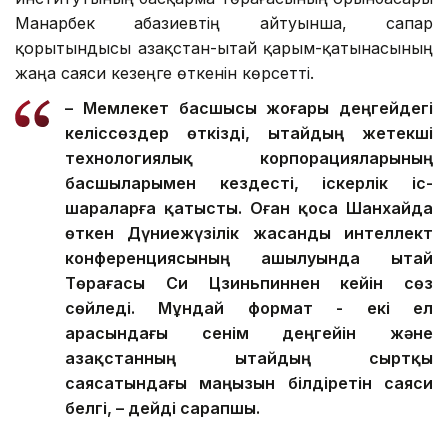
Манарбек Қабазиевтің айтуынша, сапар
қорытындысы Қазақстан-Қытай қарым-қатынасының
жаңа саяси кезеңге өткенін көрсетті.
– Мемлекет басшысы жоғары деңгейдегі
келіссөздер өткізді, Қытайдың жетекші
технологиялық корпорацияларының
басшыларымен кездесті, іскерлік іс-
шараларға қатысты. Оған қоса Шанхайда
өткен Дүниежүзілік жасанды интеллект
конференциясының ашылуында Қытай
Төрағасы Си Цзиньпиннен кейін сөз
сөйледі. Мұндай формат - екі ел
арасындағы сенім деңгейін және
Қазақстанның Қытайдың сыртқы
саясатындағы маңызын білдіретін саяси
белгі, – дейді сарапшы.