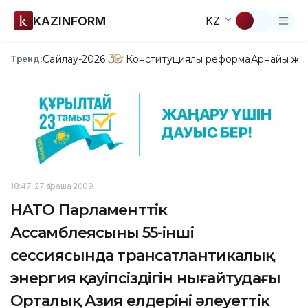
KAZINFORM
KZ
Сайлау-2026
Конституциялық реформа
Арнайы жо
Тренд:
18:47, 27 Қараша 2009
НАТО Парламенттік
Ассамблеясының 55-інші
сессиясында трансатлантикалық
энергия қауіпсіздігін нығайтудағы
Орталық Азия елдерінің әлеуеттік