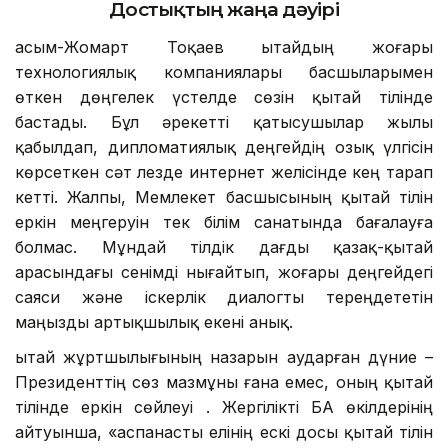
Достықтың жаңа дәуірі
Қасым-Жомарт Тоқаев Қытайдың жоғары
технологиялық компаниялары басшыларымен
өткен дөңгелек үстелде сөзін қытай тілінде
бастады. Бұл әрекетті қатысушылар жылы
қабылдап, дипломатиялық деңгейдің озық үлгісін
көрсеткен сәт лезде интернет желісінде кең тарап
кетті. Жалпы, Мемлекет басшысының қытай тілін
еркін меңгеруін тек білім санатында бағалауға
болмас. Мұндай тілдік дағды қазақ-қытай
арасындағы сенімді нығайтып, жоғары деңгейдегі
саяси және іскерлік диалогты тереңдететін
маңызды артықшылық екені анық.
Қытай жұртшылығының назарын аударған дүние –
Президенттің сөз мазмұны ғана емес, оның қытай
тілінде еркін сөйлеуі . Жергілікті БАҚ өкілдерінің
айтуынша, «аспанасты елінің ескі досы қытай тілін