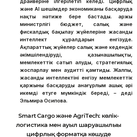
драйверіне ілгерілетіп келеді.
Цифрлық
және AI шешімдер экономиканы басқаруда
нақты нәтиже бере бастады. Қаржы
министрлігі бюджет, салық және
фискалдық бақылау жүйелеріне жасанды
интеллект құралдарын енгізуде.
Ақпараттық жүйелер салық және кедендік
әкімшілендіруді, қазынашылықты,
мемлекеттік сатып алуды, стратегиялық
жоспарлау мен аудит
ті қамтиды
. Жалпы,
жасанды интеллекті
ні
енгізу мемлекеттік
қаржыны басқаруды анағұрлым ашық әрі
икемді етуге мүмкіндік береді,
–
деді
Эльмира Осипова
.
Smart Cargo және AgriTech: көлік-
логистика мен ауыл шаруашылығы
цифрлық форматқа көшуде