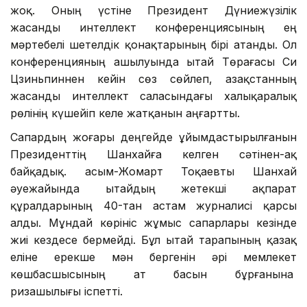
жоқ. Оның үстіне Президент Дүниежүзілік
жасанды интеллект конференциясының ең
мәртебелі шетелдік қонақтарының бірі атанды. Ол
конференцияның ашылуында Қытай Төрағасы Си
Цзиньпиннен кейін сөз сөйлеп, Қазақстанның
жасанды интеллект саласындағы халықаралық
рөлінің күшейіп келе жатқанын аңғартты.
Сапардың жоғары деңгейде ұйымдастырылғанын
Президенттің Шанхайға келген сәтінен-ақ
байқадық. Қасым-Жомарт Тоқаевты Шанхай
әуежайында Қытайдың жетекші ақпарат
құралдарының 40-тан астам журналисі қарсы
алды. Мұндай көрініс жұмыс сапарлары кезінде
жиі кездесе бермейді. Бұл Қытай тарапының қазақ
еліне ерекше мән бергенін әрі мемлекет
көшбасшысының ат басын бұрғанына
ризашылығы іспетті.