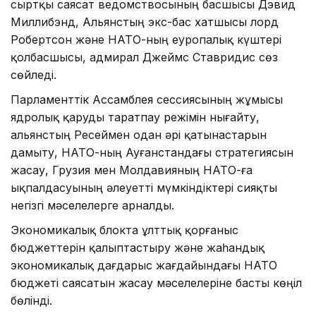
сыртқы саясат ведомствосының басшысы Дэвид
Миллибэнд, Альянстың экс-бас хатшысы лорд
Робертсон және НАТО-ның еуропалық күштері
қолбасшысы, адмирал Джеймс Ставридис сөз
сөйледі.
Парламенттік Ассамблея сессиясының жұмысы
ядролық қаруды таратпау режімін нығайту,
альянстың Ресеймен одан әрі қатынастарын
дамыту, НАТО-ның Ауғанстандағы стратегиясын
жасау, Грузия мен Молдавияның НАТО-ға
ықпалдасуының әлеуетті мүмкіндіктері сияқты
негізгі мәселелерге арналды.
Экономикалық блокта ұлттық қорғаныс
бюджеттерін қалыптастыру және жаһандық
экономикалық дағдарыс жағдайындағы НАТО
бюджеті саясатын жасау мәселелеріне басты көңіл
бөлінді.