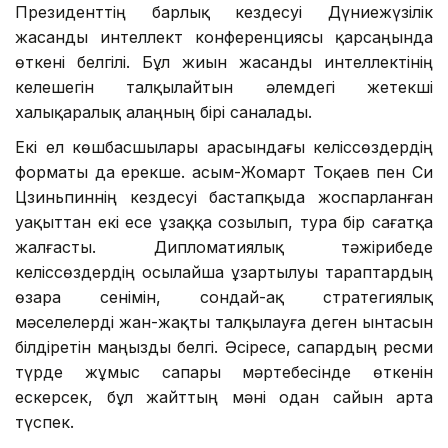
Президенттің барлық кездесуі Дүниежүзілік
жасанды интеллект конференциясы қарсаңында
өткені белгілі. Бұл жиын жасанды интеллектінің
келешегін талқылайтын әлемдегі жетекші
халықаралық алаңның бірі саналады.
Екі ел көшбасшылары арасындағы келіссөздердің
форматы да ерекше. Қасым-Жомарт Тоқаев пен Си
Цзиньпиннің кездесуі бастапқыда жоспарланған
уақыттан екі есе ұзаққа созылып, тура бір сағатқа
жалғасты. Дипломатиялық тәжірибеде
келіссөздердің осылайша ұзартылуы тараптардың
өзара сенімін, сондай-ақ стратегиялық
мәселелерді жан-жақты талқылауға деген ынтасын
білдіретін маңызды белгі. Әсіресе, сапардың ресми
түрде жұмыс сапары мәртебесінде өткенін
ескерсек, бұл жайттың мәні одан сайын арта
түспек.