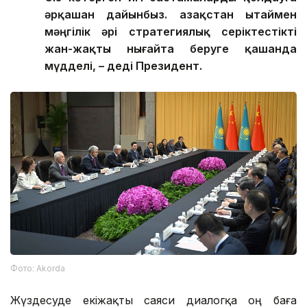
әрқашан дайынбыз. Қазақстан Қытаймен
мәңгілік әрі стратегиялық серіктестікті
жан-жақты нығайта беруге қашанда
мүдделі, – деді Президент.
Фото: Аkorda
Жүздесуде екіжақты саяси диалогқа оң баға