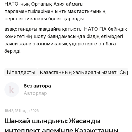
НАТО-ның Орталық Азия аймағы
парламентшілерімен ынтымақтастығының
перспективалары бөлек қаралды.
Қазақстандағы жағдайға қатысты НАТО ПА бейіндік
комитетінің шолу баяндамасында біздің еліміздегі
саяси және экономикалық үдерістерге оң баға
берілді.
Ықпалдастық
Қазақстанның халықаралық қызметі. Сырт
без автора
Авторлар
18:42, 18 Шілде 2026
Шанхай шындығы: Жасанды
интеллект әлемінде Қазақстанның