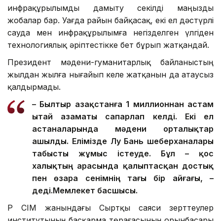
инфрақұрылымды дамыту секілді маңызды
жобалар бар. Уағда райын байқасақ, екі ел дәстүрлі
сауда мен инфрақұрылымға негізделген үлгіден
технологиялық әріптестікке бет бұрып жатқандай.
Президент мәдени-гуманитарлық байланыстың
жылдан жылға нығайып келе жатқанын да атаусыз
қалдырмады.
– Былтыр Қазақстанға 1 миллионнан астам
Қытай азаматы сапарлап келді. Екі ел
астаналарында мәдени орталықтар
ашылды. Елімізде Лу Бань шеберханалары
табысты жұмыс істеуде. Бұл – қос
халықтың арасында қалыптасқан достық
пен өзара сенімнің тағы бір айғағы, –
деді.
Мемлекет басшысы.
ҚР СІМ жанындағы Сыртқы саяси зерттеулер
институтының басқарма төрағасының орынбасары