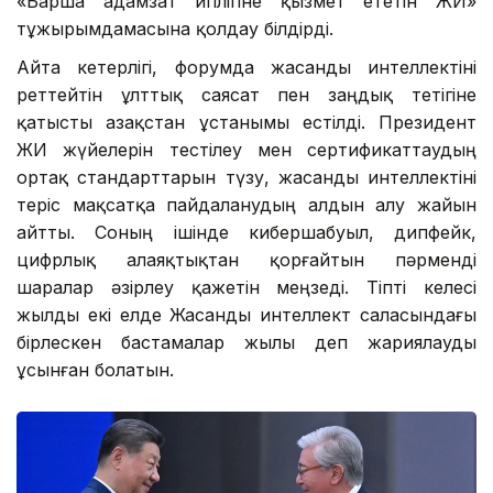
«Барша адамзат игілігіне қызмет ететін ЖИ»
тұжырымдамасына қолдау білдірді.
Айта кетерлігі, форумда жасанды интеллектіні
реттейтін ұлттық саясат пен заңдық тетігіне
қатысты Қазақстан ұстанымы естілді. Президент
ЖИ жүйелерін тестілеу мен сертификаттаудың
ортақ стандарттарын түзу, жасанды интеллектіні
теріс мақсатқа пайдаланудың алдын алу жайын
айтты. Соның ішінде кибершабуыл, дипфейк,
цифрлық алаяқтықтан қорғайтын пәрменді
шаралар әзірлеу қажетін меңзеді. Тіпті келесі
жылды екі елде Жасанды интеллект саласындағы
бірлескен бастамалар жылы деп жариялауды
ұсынған болатын.