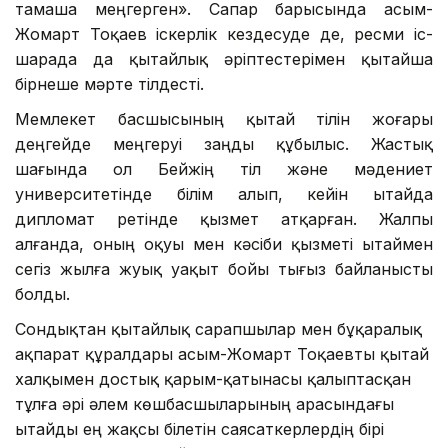
тамаша меңгерген». Сапар барысында Қасым-
Жомарт Тоқаев іскерлік кездесуде де, ресми іс-
шарада да қытайлық әріптестерімен қытайша
бірнеше мәрте тілдесті.
Мемлекет басшысының қытай тілін жоғары
деңгейде меңгеруі заңды құбылыс. Жастық
шағында ол Бейжің тіл және мәдениет
университетінде білім алып, кейін Қытайда
дипломат ретінде қызмет атқарған. Жалпы
алғанда, оның оқуы мен кәсіби қызметі Қытаймен
сегіз жылға жуық уақыт бойы тығыз байланысты
болды.
Сондықтан қытайлық сарапшылар мен бұқаралық
ақпарат құралдары Қасым-Жомарт Тоқаевты қытай
халқымен достық қарым-қатынасы қалыптасқан
тұлға әрі әлем көшбасшыларының арасындағы
Қытайды ең жақсы білетін саясаткерлердің бірі