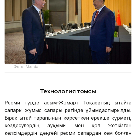
Фото: Аkorda
Технология тоғысы
Ресми түрде Қасым-Жомарт Тоқаевтың Қытайға
сапары жұмыс сапары ретінде ұйымдастырылды.
Бірақ Қытай тарапының көрсеткен ерекше құрметі,
кездесулердің ауқымы мен қол жеткізген
келісімдердің деңгейі ресми сапардан кем болған