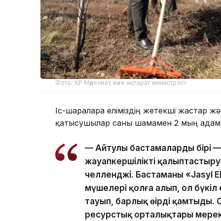
Фото: ҚР Мәдениет және ақпарат министрлігі
Іс-шараларға еліміздің жетекші жастар 
қатысушылар саны шамамен 2 мың адам
— Айтулы бастамалардың бірі 
жауапкершілікті қалыптастыруғ
челленджі. Бастаманы «Jasyl E
мүшелері қолға алып, ол бүкіл
тауып, барлық өңірді қамтыды. 
ресурстық орталықтары мереке