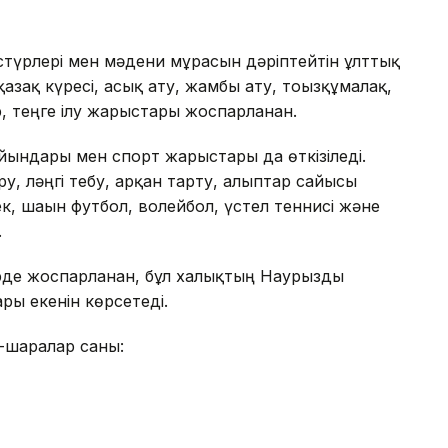
әстүрлері мен мәдени мұрасын дәріптейтін ұлттық
қазақ күресі, асық ату, жамбы ату, тоғызқұмалақ,
р, теңге ілу жарыстары жоспарланған.
ындары мен спорт жарыстары да өткізіледі.
ру, ләңгі тебу, арқан тарту, алыптар сайысы
к, шағын футбол, волейбол, үстел теннисі және
.
рде жоспарланған, бұл халықтың Наурызды
ары екенін көрсетеді.
-шаралар саны: