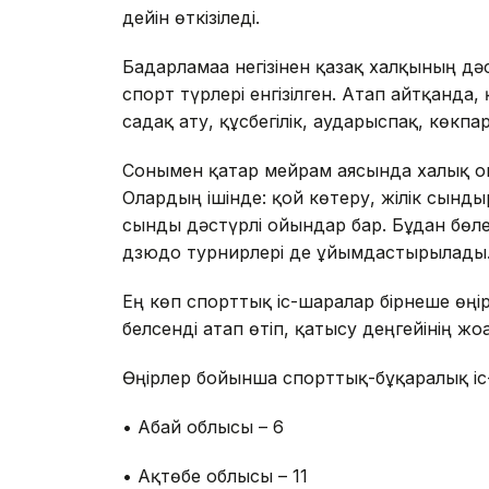
дейін өткізіледі.
Бағдарламаға негізінен қазақ халқының д
спорт түрлері енгізілген. Атап айтқанда, 
садақ ату, құсбегілік, аударыспақ, көкпа
Сонымен қатар мейрам аясында халық ой
Олардың ішінде: қой көтеру, жілік сынды
сынды дәстүрлі ойындар бар. Бұдан бөле
дзюдо турнирлері де ұйымдастырылады
Ең көп спорттық іс-шаралар бірнеше өңі
белсенді атап өтіп, қатысу деңгейінің жоғ
Өңірлер бойынша спорттық-бұқаралық іс
• Абай облысы – 6
• Ақтөбе облысы – 11