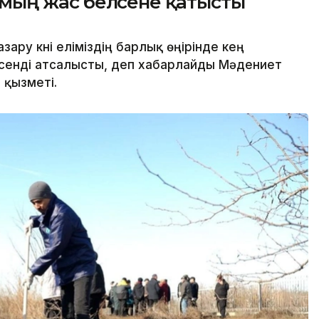
кі мың жас белсене қатысты
ру күні еліміздің барлық өңірінде кең
елсенді атсалысты, деп хабарлайды Мәдениет
 қызметі.