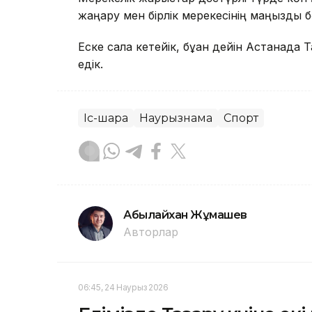
жаңару мен бірлік мерекесінің маңызды б
Еске сала кетейік, бұған дейін Астанада T
едік.
Іс-шара
Наурызнама
Спорт
Абылайхан Жұмашев
Авторлар
06:45, 24 Наурыз 2026