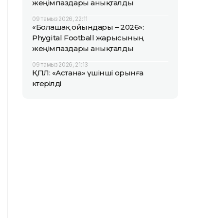
жеңімпаздары анықталды
09 тамыз 2026, 22:11
«Болашақ ойындары – 2026»:
Phygital Football жарысының
жеңімпаздары анықталды
09 тамыз 2026, 21:13
ҚПЛ: «Астана» үшінші орынға
көтерілді