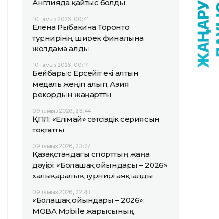
Англияда қайтыс болды
10 тамыз 2026, 00:41
Елена Рыбакина Торонто
турнирінің ширек финалына
жолдама алды
10 тамыз 2026, 00:14
Бейбарыс Ерсейіт екі алтын
медаль жеңіп алып, Азия
рекордын жаңартты
09 тамыз 2026, 23:44
ҚПЛ: «Елімай» сәтсіздік сериясын
тоқтатты
09 тамыз 2026, 23:27
Қазақстандағы спорттың жаңа
дәуірі: «Болашақ ойындары – 2026»
халықаралық турнирі аяқталды
09 тамыз 2026, 22:43
«Болашақ ойындары – 2026»:
MOBA Mobile жарысының