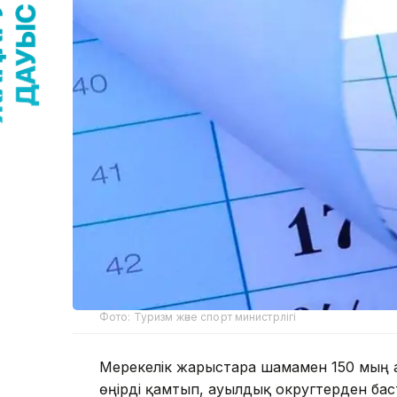
Фото: Туризм және спорт министрлігі
Мерекелік жарыстарға шамамен 150 мың 
өңірді қамтып, ауылдық округтерден ба