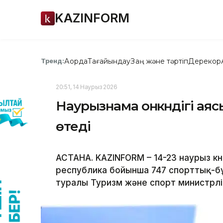
KAZINFORM
Ақорда
Тағайындау
Заң және тәртіп
Дерекқор
Тренд:
20:51, 14 Наурыз 2026
Наурызнама онкүндігі аяс
өтеді
АСТАНА. KAZINFORM – 14-23 наурыз күн
республика бойынша 747 спорттық-бұ
туралы Туризм және спорт министрлі