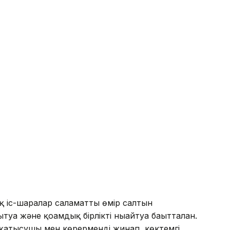
қ іс-шаралар саламатты өмір салтын
ға және қоғамдық бірлікті нығайтуға бағытталған.
 қатысушы мен көрерменді жинап, көктемгі