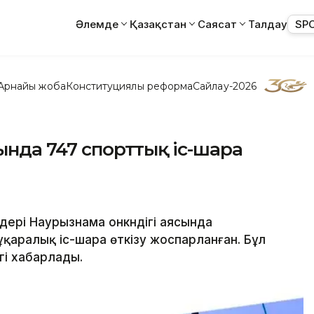
Әлемде
Қазақстан
Саясат
Талдау
SP
Арнайы жоба
Конституциялық реформа
Сайлау-2026
ында 747 спорттық іс-шара
дері Наурызнама онкүндігі аясында
қаралық іс-шара өткізу жоспарланған. Бұл
гі хабарлады.