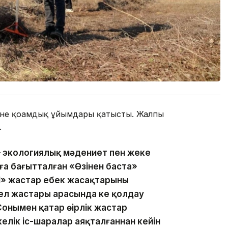
және қоғамдық ұйымдары қатысты. Жалпы
.
— экологиялық мәдениет пен жеке
а бағытталған «Өзіңнен баста»
l» жастар еңбек жасақтарының
 ел жастары арасында кең қолдау
Сонымен қатар өңірлік жастар
лік іс-шаралар аяқталғаннан кейін