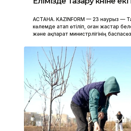
Елімізде Тазару күніне е
АСТАНА. KAZINFORM — 23 наурыз — Таза
көлемде атап өтіліп, оған жастар б
және ақпарат министрлігінің баспасөз