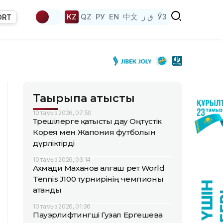
KZ
QZ
РУ
EN
中文
ق ز
ЎЗ
ORT
Тақырыпқа қатысты
10 тамыз 2026, 07:50
Төрешілерге қатысты дау Оңтүстік
Корея мен Жапония футболын
дүрліктірді
10 тамыз 2026, 03:14
Ахмади Маханов алғаш рет World
Tennis J100 турнирінің чемпионы
атанды
10 тамыз 2026, 01:36
Пауэрлифтингші Гузал Ергешева