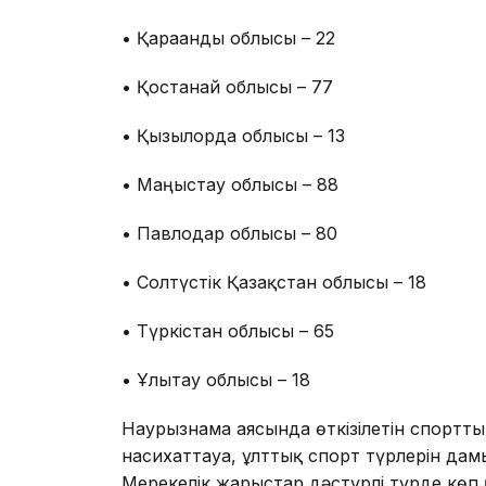
• Қарағанды облысы – 22
• Қостанай облысы – 77
• Қызылорда облысы – 13
• Маңғыстау облысы – 88
• Павлодар облысы – 80
• Солтүстік Қазақстан облысы – 18
• Түркістан облысы – 65
• Ұлытау облысы – 18
Наурызнама аясында өткізілетін спортты
насихаттауға, ұлттық спорт түрлерін дамыту
Мерекелік жарыстар дәстүрлі түрде көп