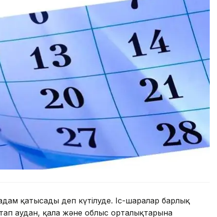
адам қатысады деп күтілуде. Іс-шаралар барлық
стап аудан, қала және облыс орталықтарына