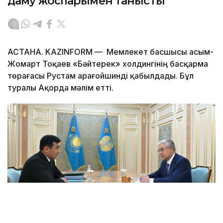
даму жоспарымен танысты
АСТАНА. KAZINFORM — Мемлекет басшысы Қасым-
Жомарт Тоқаев «Бәйтерек» холдингінің басқарма
төрағасы Рустам Қарағойшинді қабылдады. Бұл
туралы Ақорда мәлім етті.