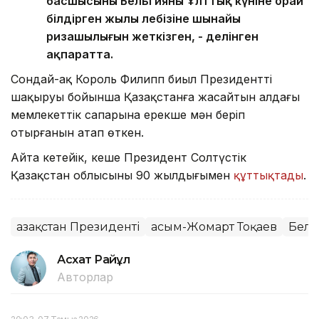
басшысының Бельгияның Ұлттық күніне орай
білдірген жылы лебізіне шынайы
ризашылығын жеткізген, - делінген
ақпаратта.
Сондай-ақ Король Филипп биыл Президенттің
шақыруы бойынша Қазақстанға жасайтын алдағы
мемлекеттік сапарына ерекше мән беріп
отырғанын атап өткен.
Айта кетейік, кеше Президент Солтүстік
Қазақстан облысының 90 жылдығымен
құттықтады
.
Қазақстан Президенті
Қасым-Жомарт Тоқаев
Бель
Асхат Райқұл
Авторлар