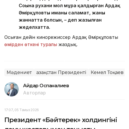
Соңына рухани мол мұра қалдырған Ардақ
Әмірқұловтың иманы саламат, жаны
жәннатта болсын, – деп жазылған
жеделхатта.
Осыған дейін кинорежиссер Ардақ Әмірқұловтың
өмірден өткені туралы
жаздық.
Мәдениет
Қазақстан Президенті
Кемел Тоқаев
Айдар Оспаналиев
Авторлар
17:07, 05 Тамыз 2026
Президент «Бәйтерек» холдингінің