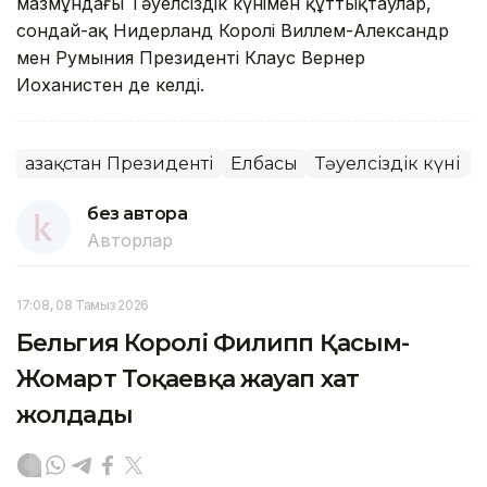
мазмұндағы Тәуелсіздік күнімен құттықтаулар,
сондай-ақ Нидерланд Королі Виллем-Александр
мен Румыния Президенті Клаус Вернер
Иоханистен де келді.
Қазақстан Президенті
Елбасы
Тәуелсіздік күні
без автора
Авторлар
17:08, 08 Тамыз 2026
Бельгия Королі Филипп Қасым-
Жомарт Тоқаевқа жауап хат
жолдады