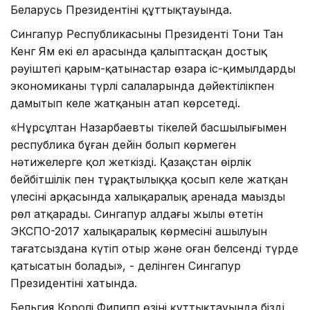
Беларусь Президентінің құттықтауында.
Сингапур Республикасының Президенті Тони Тан
Кенг Ям екі ел арасында қалыптасқан достық
рәуіштегі қарым-қатынастар өзара іс-қимылдарды
экономиканың түрлі салаларында дәйектілікпен
дамытып келе жатқанын атап көрсетеді.
«Нұрсұлтан Назарбаевтың тікелей басшы­лы­ғымен
республика бұған дейін болып көрмеген
нәтижелерге қол жеткізді. Қазақстан өңірлік
бейбітшілік пен тұрақтылыққа қосып келе жатқан
үлесінің арқасында халықаралық аренада маңызды
рөл атқарады. Сингапур алдағы жылы өтетін
ЭКСПО-2017 халықаралық көрмесінің ашылуын
тағатсыздана күтіп отыр және оған белсенді түрде
қатысатын болады», - делінген Сингапур
Президентінің хатында.
Бельгия Королі Филипп өзінің құттық­тауын­да біздің