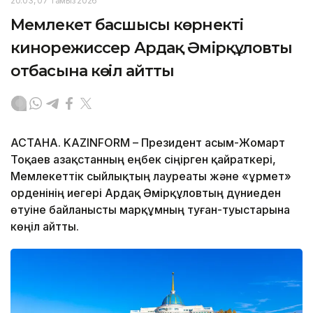
20:03, 07 Тамыз 2026
Мемлекет басшысы көрнекті
кинорежиссер Ардақ Әмірқұловтың
отбасына көңіл айтты
АСТАНА. KAZINFORM – Президент Қасым-Жомарт
Тоқаев Қазақстанның еңбек сіңірген қайраткері,
Мемлекеттік сыйлықтың лауреаты және «Құрмет»
орденінің иегері Ардақ Әмірқұловтың дүниеден
өтуіне байланысты марқұмның туған-туыстарына
көңіл айтты.