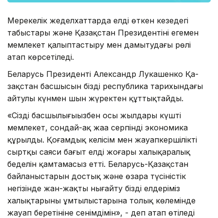
Мерекелік жеделхаттарда елдің өткен кезең­дегі
табыстары және Қазақстан Президентінің егемен
мемлекет қалыптастыру мен дамытудағы рөлі
атап көрсетіледі.
Беларусь Президенті Александр Лукашенко Қа­
зақстан басшысын біздің республика тари­хындағы
айтулы күнмен шын жүректен құттықтайды.
«Сіздің басшылығыңызбен осы жылдары күшті
мемлекет, сондай-ақ жаңа серпінді экономика
құрылды. Қоғамдық келісім мен жауапкершілікті
сыртқы саяси бағыт елдің жоғары халықаралық
беделін қамтамасыз етті. Беларусь-Қазақстан
байланыстарын дос­тық және өзара түсіністік
негізінде жан-жақты нығайту біздің елдеріміз
халықтарының ұмтылыстарына толық көлемінде
жауап беретініне сенімдімін», - деп атап өтіледі