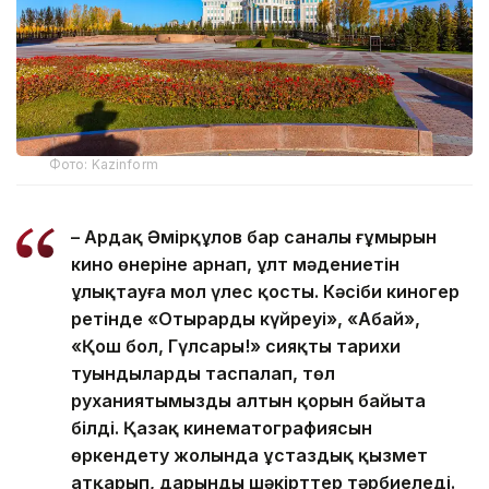
Фото: Kazinform
– Ардақ Әмірқұлов бар саналы ғұмырын
кино өнеріне арнап, ұлт мәдениетін
ұлықтауға мол үлес қосты. Кәсіби киногер
ретінде «Отырардың күйреуі», «Абай»,
«Қош бол, Гүлсары!» сияқты тарихи
туындыларды таспалап, төл
руханиятымыздың алтын қорын байыта
білді. Қазақ кинематографиясын
өркендету жолында ұстаздық қызмет
атқарып, дарынды шәкірттер тәрбиеледі.