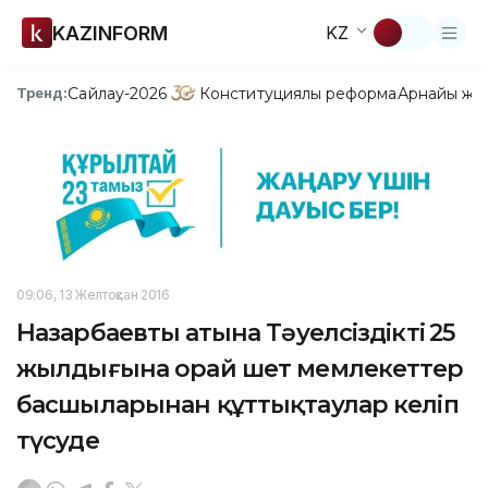
KAZINFORM
KZ
Сайлау-2026
Конституциялық реформа
Арнайы жо
Тренд:
09:06, 13 Желтоқсан 2016
Назарбаевтың атына Тәуелсіздіктің 25
жылдығына орай шет мемлекеттер
басшыларынан құттықтаулар келіп
түсуде