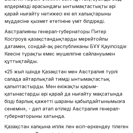
елдеріміздің арасындағы ынтымақ­тастықты әрі
қарай нығайту нәтижесі екі ел халықтарының
мүддесіне қызмет ететініне үміт білдіреді.
Австралияның генерал-губернаторы Питер
Косгроув қазақстандықтарды мерейтойлы
датамен, сондай-ақ республиканың БҰҰ Қауіпсіздік
Кеңесінің тұрақты емес мүшелігіне сайлануымен
құттықтайды.
«25 жыл ішінде Қазақстан мен Австра­лия түрлі
салада айтарлықтай тиімді ынты­мақ­тастық
қалыптастырды. Мен екіжақты қарым-
қатынастарды әрі қарай да нығайту мақса­тында
біздің барлық қажетті шараны қабыл­дайтынымызға
сенемін», - деп атап өтіледі Австралия генерал-
губернаторының хатында.
Қазақстан халқына игілік пен өсіп-өркендеу тілеген