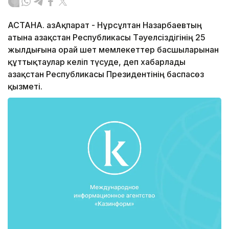
АСТАНА. ҚазАқпарат - Нұрсұлтан Назарбаевтың
атына Қазақстан Республикасы Тәуелсіздігінің 25
жылдығына орай шет мемлекеттер басшыларынан
құттықтаулар келіп түсуде, деп хабарлады
Қазақстан Республикасы Президентінің баспасөз
қызметі.