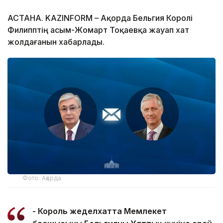
АСТАНА. KAZINFORM – Ақорда Бельгия Королі
Филипптің Қасым-Жомарт Тоқаевқа жауап хат
жолдағанын хабарлады.
Фото: Ақорда
- Король жеделхатта Мемлекет