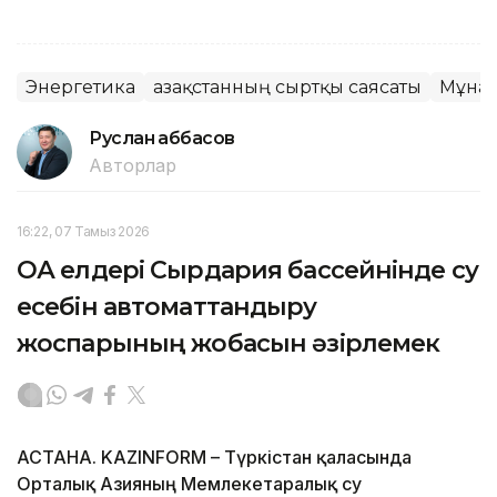
Энергетика
Қазақстанның сыртқы саясаты
Мұна
Руслан Ғаббасов
Авторлар
16:22, 07 Тамыз 2026
ОА елдері Сырдария бассейнінде су
есебін автоматтандыру
жоспарының жобасын әзірлемек
АСТАНА. KAZINFORM – Түркістан қаласында
Орталық Азияның Мемлекетаралық су