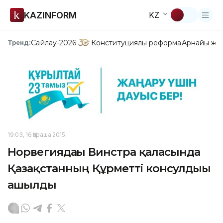
KAZINFORM
KZ
Сайлау-2026
Конституциялық реформа
Арнайы жо
Тренд:
19:03, 16 Қараша 2015
Норвегиядағы Винстра қаласында
Қазақстанның Құрметті консулдығы
ашылды