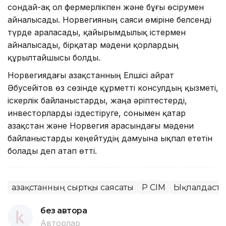
сондай-ақ ол фермерлікпен және бұғы өсірумен
айналысады. Норвегияның саяси өміріне белсенді
түрде араласады, қайырымдылық істермен
айналысады, бірқатар мәдени қорлардың
құрылтайшысы болды.
Норвегиядағы Қазақстанның Елшісі Қайрат
Әбусейітов өз сөзінде құрметті консулдың қызметі,
іскерлік байланыстарды, жаңа әріптестерді,
инвесторларды іздестіруге, сонымен қатар
Қазақстан және Норвегия арасындағы мәдени
байланыстарды кеңейтудің дамуына ықпал ететін
болады деп атап өтті.
Қазақстанның сыртқы саясаты
ҚР СІМ
Ықпалдасты
без автора
Авторлар