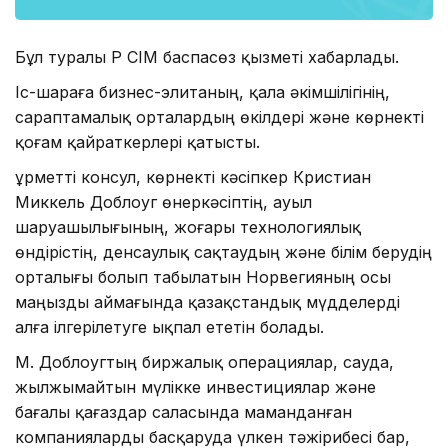
Бұл туралы ҚР СІМ баспасөз қызметі хабарлады.
Іс-шараға бизнес-элитаның, қала әкімшілігінің,
сараптамалық орталардың өкілдері және көрнекті
қоғам қайраткерлері қатысты.
Құрметті консул, көрнекті кәсіпкер Кристиан
Миккель Доблоуг өнеркәсіптің, ауыл
шаруашылығының, жоғары технологиялық
өндірістің, денсаулық сақтаудың және білім берудің
орталығы болып табылатын Норвегияның осы
маңызды аймағында қазақстандық мүдделерді
алға ілгерілетуге ықпал ететін болады.
М. Доблоугтың биржалық операциялар, сауда,
жылжымайтын мүлікке инвестициялар және
бағалы қағаздар саласында маманданған
компанияларды басқаруда үлкен тәжірибесі бар,