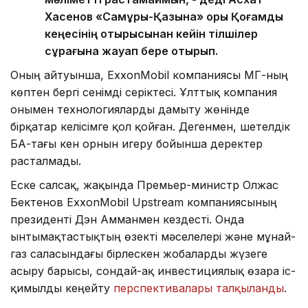
Хасенов «Самұрық-Қазына» қоры Қоғамдық
кеңесінің отырысынан кейін тілшілер
сұрағына жауап бере отырып.
Оның айтуынша, ExxonMobil компаниясы ҚМГ-ның
көптен бергі сенімді серіктесі. Ұлттық компания
онымен технологияларды дамыту жөнінде
бірқатар келісімге қол қойған. Дегенмен, шетелдік
БАҚ-тағы кен орнын игеру бойынша деректер
расталмады.
Еске салсақ, жақында Премьер-министр Олжас
Бектенов ExxonMobil Upstream компаниясының
президенті Дэн Амманмен кездесті. Онда
ынтымақтастықтың өзекті мәселелері және мұнай-
газ саласындағы бірлескен жобаларды жүзеге
асыру барысы, сондай-ақ инвестициялық өзара іс-
қимылды кеңейту
перспективалары талқыланды
.