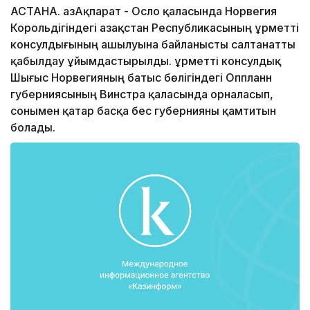
АСТАНА. ҚазАқпарат - Осло қаласында Норвегия
Корольдігіндегі Қазақстан Республикасының Құрметті
консулдығының ашылуына байланысты салтанатты
қабылдау ұйымдастырылды. Құрметті консулдық
Шығыс Норвегияның батыс бөлігіндегі Оппланн
губерниясының Винстра қаласында орналасып,
сонымен қатар басқа бес губернияны қамтитын
болады.