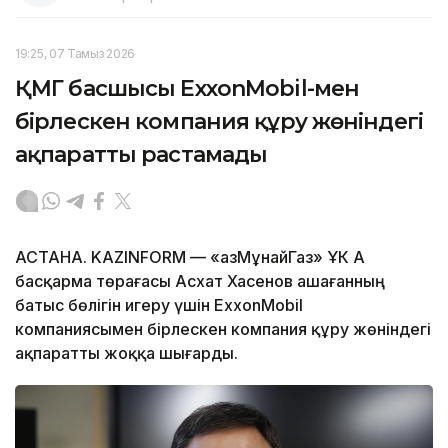
19:25, 07 Тамыз 2026
ҚМГ басшысы ExxonMobil-мен
бірлескен компания құру жөніндегі
ақпаратты растамады
АСТАНА. KAZINFORM — «ҚазМұнайГаз» ҰК АҚ
басқарма төрағасы Асхат Хасенов Қашағанның
батыс бөлігін игеру үшін ExxonMobil
компаниясымен бірлескен компания құру жөніндегі
ақпаратты жоққа шығарды.