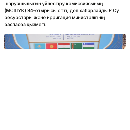
шаруашылығын үйлестіру комиссиясының
(МСШҮК) 94-отырысы өтті, деп хабарлайды ҚР Су
ресурстары және ирригация министрлігінің
баспасөз қызметі.
Фото: ҚР Су ресурстары және ирригация министрлігі
Іс-шараға ҚР Су ресурстары және ирригация