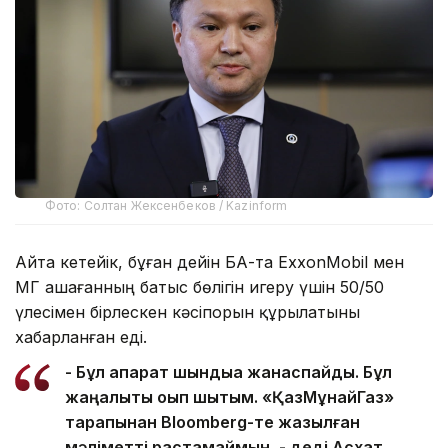
Фото: Солтан Жексенбеков / Kazinform
Айта кетейік, бұған дейін БАҚ-та ExxonMobil мен
ҚМГ Қашағанның батыс бөлігін игеру үшін 50/50
үлесімен бірлескен кәсіпорын құрылатыны
хабарланған еді.
- Бұл ақпарат шындыққа жанаспайды. Бұл
жаңалықты оқып шықтым. «ҚазМұнайГаз»
тарапынан Bloomberg-те жазылған
мәліметті растамаймын, - деді Асхат