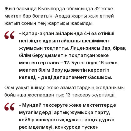
Жыл басында Қызылорда облысында 32 жеке
мектеп бар болатын. Арада жарты жыл өтпей
жатып соның тең жартысы жабылды.
- Қаңтар-ақпан айларында 4-і өз өтініші
негізінде құрылтайшының шешімімен
жұмысын тоқтатты. Лицензиясы бар, бірақ
білім беру қызметін тоқтатқан жеке
мектептер саны – 12. Бүгінгі күні 16 жеке
мектеп білім беру қызметін көрсетіп
келеді, - деді департамент басшысы.
Осы уақыт ішінде жеке азаматтардың жолданымы
бойынша жоспардан тыс 13 тексеру жүргізілді.
- Мұндай тексеруге жеке мектептерде
мұғалімдерді артық жұмысқа тарту,
кейбір конкурстық құжаттардың дұрыс
рәсімделмеуі, конкурсқа түскен