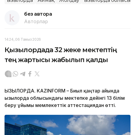
Қызылорда
Аймақ
Жолдау
Қызылорда облысы
без автора
Авторлар
14:24, 06 Тамыз 2026
Қызылордада 32 жеке мектептің
тең жартысы жабылып қалды
ҚЫЗЫЛОРДА. KAZINFORM – Биыл қаңтар айында
Қызылорда облысындағы мектепке дейінгі 13 білім
беру ұйымы мемлекеттік аттестациядан өтті.