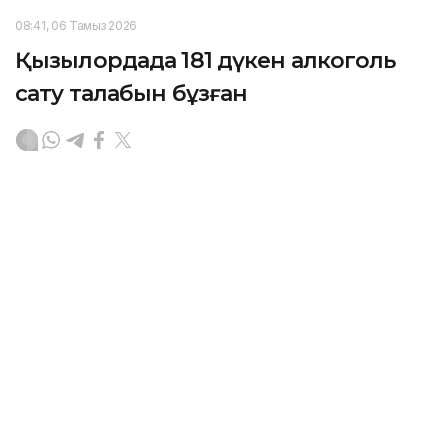
08:41, 06 Тамыз 2026
Қызылордада 181 дүкен алкоголь
сату талабын бұзған
ҚЫЗЫЛОРДА. KAZINFORM – Қызылорда облысында
алкогольді ішімдікті заңсыз сатудың алдын алу,
қоғамдық орындарда мас күйде жасалатын
құқықбұзушылық және қылмыстың жолын кесу
бағытында профилактикалық жұмыс атқарылып
келеді.