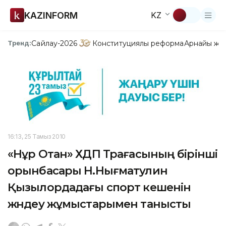
KAZINFORM
KZ
Сайлау-2026
Конституциялық реформа
Арнайы жо
Тренд:
16:13, 25 Тамыз 2010
«Нұр Отан» ХДП Төрағасының бірінші
орынбасары Н.Нығматулин
Қызылордадағы спорт кешенін
жөндеу жұмыстарымен танысты