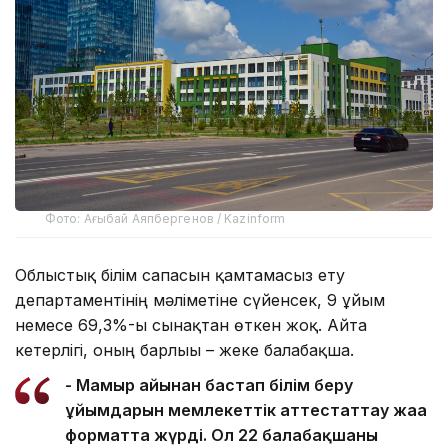
Фото: Ағыбай Аяпбергенов / Kazinform
Облыстық білім сапасын қамтамасыз ету
департаментінің мәліметіне сүйенсек, 9 ұйым
немесе 69,3%-ы сынақтан өткен жоқ. Айта
кетерлігі, оның барлығы – жеке балабақша.
- Мамыр айынан бастап білім беру
ұйымдарын мемлекеттік аттестаттау жаңа
форматта жүрді. Ол 22 балабақшаны