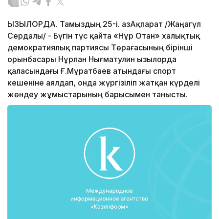
ҚЫЗЫЛОРДА. Тамыздың 25-і. ҚазАқпарат /Жаңагүл
Сердалы/ - Бүгін түс қайта «Нұр Отан» халықтық
демократиялық партиясы Төрағасының бірінші
орынбасары Нұрлан Нығматулин Қызылорда
қаласындағы Ғ.Мұратбаев атындағы спорт
кешеніне аялдап, онда жүргізіліп жатқан күрделі
жөндеу жұмыстарының барысымен танысты.