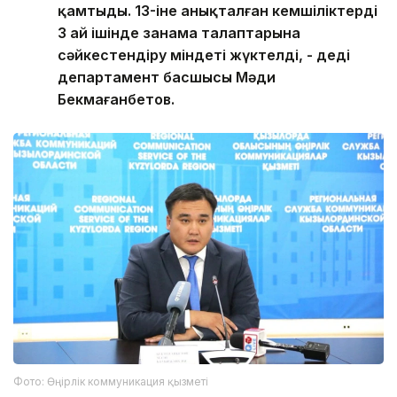
қамтыды. 13-іне анықталған кемшіліктерді
3 ай ішінде заңнама талаптарына
сәйкестендіру міндеті жүктелді, - деді
департамент басшысы Мәди
Бекмағанбетов.
Фото: Өңірлік коммуникация қызметі