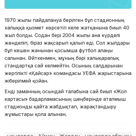
1970 жылы пайдалануға берілген бұл стадионның
халыққа қызмет көрсетіп келе жатқанына биыл 40
жыл болды. Содан бері 2004 жылы ғана күрделі
жөнделіп, біраз жақсарып қалып еді. Сол жылдары
бұл кешен жанынан қосымша футбол алаңы
салынған. Әйткенмен, мұның бәрі халықаралық
стандартқа сай келмейтін. Осының салдарынан
жергілікті «Қайсар» командасы УЕФА жарыстарына
жіберілмей қойған.
Енді заманның осындай талабына сай биыл «Жол
картасы» бағдарламасының шеңберінде аталмыш
стадионды қайта жабдықтап, жарақтандыру
жұмыстары қолға алынған.