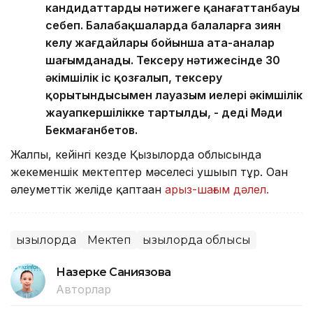
кандидаттардың нәтижеге қанағаттанбауы
себеп. Балабақшаларда балаларға зиян
келу жағдайлары бойынша ата-аналар
шағымданады. Тексеру нәтижесінде 30
әкімшілік іс қозғалып, тексеру
қорытындысымен лауазым иелері әкімшілік
жауапкершілікке тартылды, - деді Мәди
Бекмағанбетов.
Жалпы, кейінгі кезде Қызылорда облысында
жекеменшік мектептер мәселесі ушығып тұр. Оған
әлеуметтік желіде қаптаған
арыз-шағым дәлел.
Қызылорда
Мектеп
Қызылорда облысы
Назерке Саниязова
Авторлар