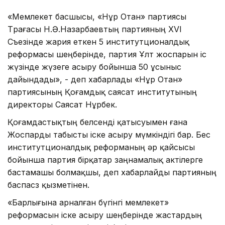
«Мемлекет басшысы, «Нұр Отан» партиясы
Төрағасы Н.Ә.Назарбаевтың партияның XVI
Съезінде жария еткен 5 институтционалдық
реформасы шеңберінде, партия Ұлт жоспарын іс
жүзінде жүзеге асыру бойынша 50 ұсыныс
дайындады», - деп хабарлады «Нұр Отан»
партиясының Қоғамдық саясат институтының
директоры Саясат Нұрбек.
Қоғамдастықтың белсенді қатысуымен ғана
Жоспарды табысты іске асыру мүмкіндігі бар. Бес
институтционалдық реформаның әр қайсысы
бойынша партия бірқатар заңнамалық актілерге
бастамашы болмақшы, деп хабарлайды партияның
баспасөз қызметінен.
«Барлығына арналған бүгінгі мемлекет»
реформасын іске асыру шеңберінде жастардың