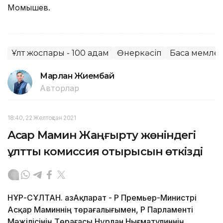
Момышев.
Ұлт жоспары - 100 қадам
Өнеркәсіп
Басқа мемле
Марлан Жиембай
Авторлар
18:40, 22 Желтоқсан 2021
Асқар Мамин Жаңғырту жөніндегі
ұлттық комиссия отырысын өткізді
НҰР-СҰЛТАН. ҚазАқпарат - ҚР Премьер-Министрі
Асқар Маминнің төрағалығымен, ҚР Парламенті
Мәжілісінің Төрағасы Нұрлан Нығматулиннің