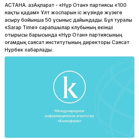
АСТАНА. ҚазАқпарат - «Нұр Отан» партиясы «100
нақты қадам» Ұлт жоспарын іс жүзінде жүзеге
асыру бойынша 50 ұсыныс дайындады. Бұл туралы
«Sarap Time» сарапшылар клубының екінші
отырысы барысында «Нұр Отан» партиясының
Қоғамдық саясат институтының директоры Саясат
Нұрбек хабарлады.