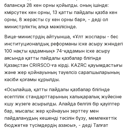
балансқа 28 кен орны қойылды. оның ішінде:
көмірсутек кен орны, 13 қатты пайдалы қазба кен
орны, 8 жерасты су кен орны бар», - деді ол
министрліктің алқа мәжілісінде.
Вице-министрдің айтуынша, «Ұлт жоспары - бес
институционалдық реформаны іске асыру жөніндегі
100 нақты қадамның» 74-қадамын іске асыру
аясында қатты пайдалы қазбалар бөлігінде
Қазақстан CRIRSCO-ға кірді. KAZRC қауымдастығы
және жер қойнауының тәуелсіз сарапшыларының
кәсіби қоғамы құрылды.
«Осылайша, қатты пайдалы қазбалар бөлігінде
есептілік стандарттарының халықаралық жүйесіне
көшу жүзеге асырылды. Алайда белгілі бір қауіптер
бар, мысалы: жер қойнауын зерттеу мен
пайдаланудың кешенді тәсілін бұзу, мемлекеттік
бюджетке түсімдердің азаюы», - деді Талғат