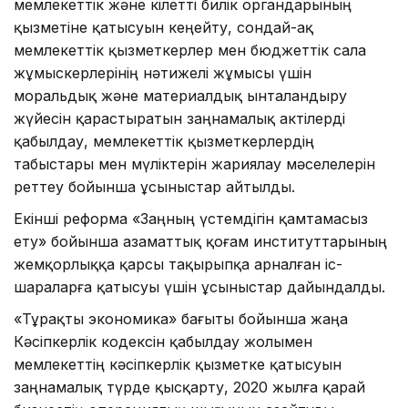
мемлекеттік және өкілетті билік органдарының
қызметіне қатысуын кеңейту, сондай-ақ
мемлекеттік қызметкерлер мен бюджеттік сала
жұмыскерлерінің нәтижелі жұмысы үшін
моральдық және материалдық ынталандыру
жүйесін қарастыратын заңнамалық актілерді
қабылдау, мемлекеттік қызметкерлердің
табыстары мен мүліктерін жариялау мәселелерін
реттеу бойынша ұсыныстар айтылды.
Екінші реформа «Заңның үстемдігін қамтамасыз
ету» бойынша азаматтық қоғам институттарының
жемқорлыққа қарсы тақырыпқа арналған іс-
шараларға қатысуы үшін ұсыныстар дайындалды.
«Тұрақты экономика» бағыты бойынша жаңа
Кәсіпкерлік кодексін қабылдау жолымен
мемлекеттің кәсіпкерлік қызметке қатысуын
заңнамалық түрде қысқарту, 2020 жылға қарай