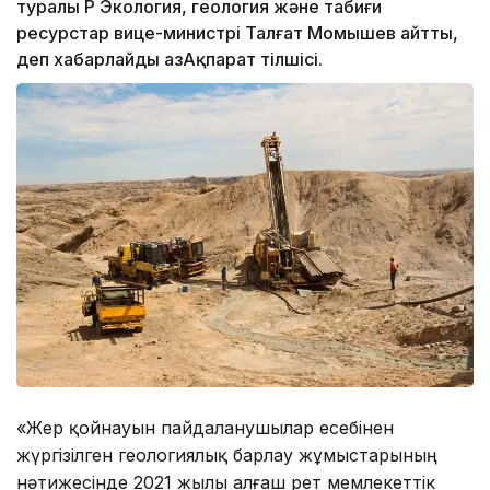
туралы ҚР Экология, геология және табиғи
ресурстар вице-министрі Талғат Момышев айтты,
деп хабарлайды ҚазАқпарат тілшісі.
«Жер қойнауын пайдаланушылар есебінен
жүргізілген геологиялық барлау жұмыстарының
нәтижесінде 2021 жылы алғаш рет мемлекеттік