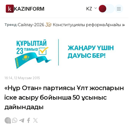
KAZINFORM
KZ
Сайлау-2026
Конституциялық реформа
Арнайы жо
Тренд:
16:14, 12 Маусым 2015
«Нұр Отан» партиясы Ұлт жоспарын
іске асыру бойынша 50 ұсыныс
дайындады