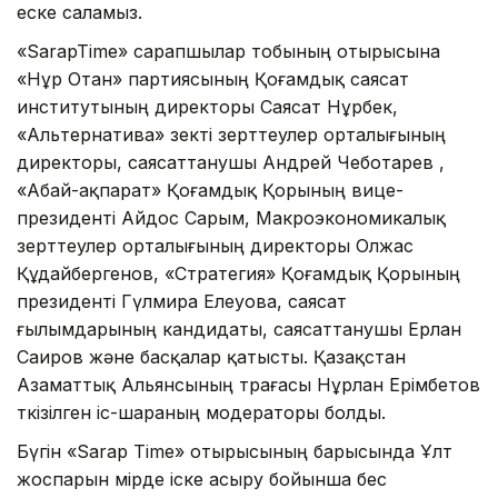
еске саламыз.
«SarapTime» сарапшылар тобының отырысына
«Нұр Отан» партиясының Қоғамдық саясат
институтының директоры Саясат Нұрбек,
«Альтернатива» өзекті зерттеулер орталығының
директоры, саясаттанушы Андрей Чеботарев ,
«Абай-ақпарат» Қоғамдық Қорының вице-
президенті Айдос Сарым, Макроэкономикалық
зерттеулер орталығының директоры Олжас
Құдайбергенов, «Стратегия» Қоғамдық Қорының
президенті Гүлмира Елеуова, саясат
ғылымдарының кандидаты, саясаттанушы Ерлан
Саиров және басқалар қатысты. Қазақстан
Азаматтық Альянсының төрағасы Нұрлан Ерімбетов
өткізілген іс-шараның модераторы болды.
Бүгін «Sarap Time» отырысының барысында Ұлт
жоспарын өмірде іске асыру бойынша бес