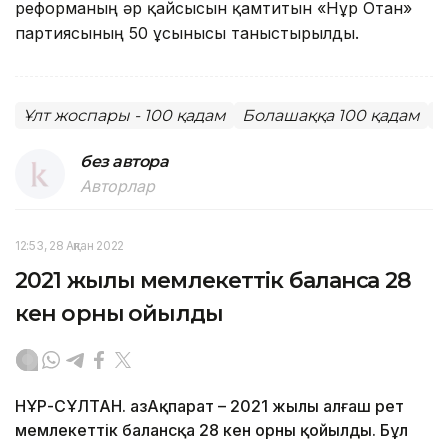
реформаның әр қайсысын қамтитын «Нұр Отан»
партиясының 50 ұсынысы таныстырылды.
Ұлт жоспары - 100 қадам
Болашаққа 100 қадам
Ж
без автора
Авторлар
12:53, 28 Ақпан 2022
2021 жылы мемлекеттік балансқа 28
кен орны қойылды
НҰР-СҰЛТАН. ҚазАқпарат – 2021 жылы алғаш рет
мемлекеттік балансқа 28 кен орны қойылды. Бұл