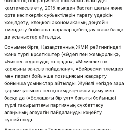
бизнестің операциялық шығынын азайтуды
қамтамасыз ету, 2015 жылдан бастап шағын және
орта кәсіпкерлік субьектілерін тарату үдерісін
жеңілдету, көлеңкелі экономиканың деңгейін
төмендету бойынша шаралар қабылдау және басқа
да ұсыныстар айтылды.
Сонымен бірге, Қазақстанның ЖМИ рейтингіндегі
және түрлі көрсеткіштер («Әдеп пен жемқорлық»,
«Бизнес жүргізудің жеңілдігі», «Мемлекеттік
қаржыны заңсыз пайдалану», «Бейресми төлемдер
мен пара») бойынша позициясын жақсарту
бойынша ұсыныстар айтылды. Жүйелі негізде өзара
қарым-қатынас пен қоғамдық-саяси даму мен
басқа да («Болашағы бір ұлт» бағыты бойынша)
түрлі тақырыптағы партияның сұхбаттасу
алаңының әлеуетін пайдалануды кеңейту
күшейтіледі.
Бесінші реформа «Транспарентті және есепті