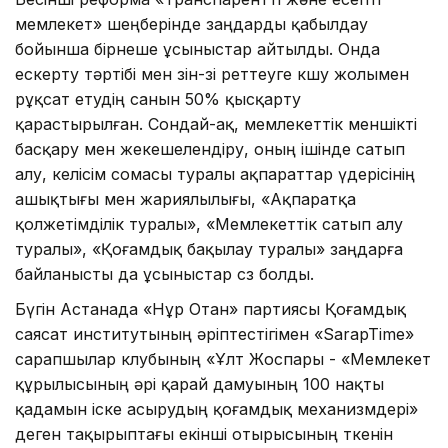
мемлекет» шеңберінде заңдарды қабылдау
бойынша бірнеше ұсыныстар айтылды. Онда
ескерту тәртібі мен өзін-өзі реттеуге көшу жолымен
рұқсат етудің санын 50% қысқарту
қарастырылған. Сондай-ақ, мемлекеттік меншікті
басқару мен жекешелендіру, оның ішінде сатып
алу, келісім сомасы туралы ақпараттар үдерісінің
ашықтығы мен жариялылығы, «Ақпаратқа
қолжетімділік туралы», «Мемлекеттік сатып алу
туралы», «Қоғамдық бақылау туралы» заңдарға
байланысты да ұсыныстар сөз болды.
Бүгін Астанада «Нұр Отан» партиясы Қоғамдық
саясат институтының әріптестігімен «SarapTime»
сарапшылар клубының «Ұлт Жоспары - «Мемлекет
құрылысының әрі қарай дамуының 100 нақты
қадамын іске асырудың қоғамдық механизмдері»
деген тақырыптағы екінші отырысының өткенін