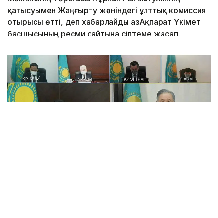
қатысуымен Жаңғырту жөніндегі ұлттық комиссия
отырысы өтті, деп хабарлайды ҚазАқпарат Үкімет
басшысының ресми сайтына сілтеме жасап.
«ҚР Тұңғыш Президенті – Елбасы Н. Назарбаевтың
Бес институционалдық реформасын іске асыру