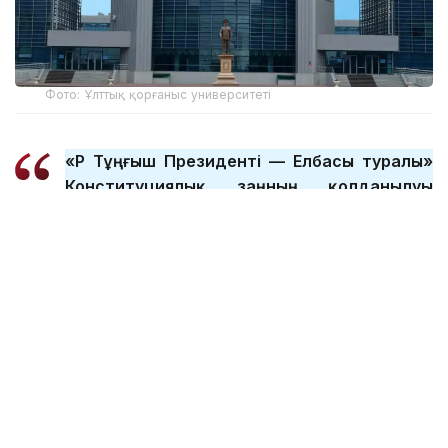
Фото: Ұлттық қорғаныс университеті
«ҚР Тұңғыш Президенті — Елбасы туралы»
Конституциялық заңның қолданылуы
тоқтатылуына байланысты «Қазақстан
Республикасының арнаулы мемлекеттік
органдары туралы» заңның нормаларына
сәйкес келтіру керек болды. Заңда ҚР
Тұңғыш Президенті-Елбасы атындағы
ұлттық қорғаныс университетінде оқыту
мәселелері регламенттелген. Енді осы
университеттің атауы өзгереді, Тұңғыш
Президент-Елбасы деген сөз алынып
тасталады. Қазақстан Республикасының