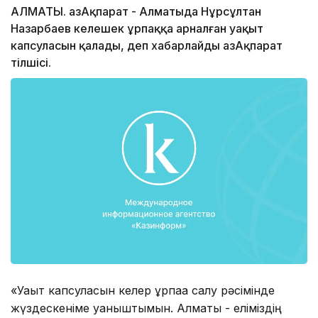
АЛМАТЫ. ҚазАқпарат - Алматыда Нұрсұлтан
Назарбаев келешек ұрпаққа арналған уақыт
капсуласын қалады, деп хабарлайды ҚазАқпарат
тілшісі.
«Уақыт капсуласын келер ұрпаққа салу рәсімінде
жүздескеніме қуаныштымын. Алматы - еліміздің