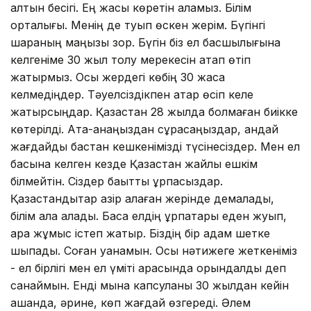
алтын бесігі. Ең жақсы көретін қаламыз. Білім
орталығы. Менің де туып өскен жерім. Бүгінгі
шараның маңызы зор. Бүгін біз ел басшылығына
келгеніме 30 жыл толу мерекесін атап өтіп
жатырмыз. Осы жердегі көбің 30 жасқа
келмедіңдер. Тәуелсіздікпен қатар өсіп келе
жатырсыңдар. Қазақстан 28 жылда болмаған биікке
көтерілді. Ата-анаңыздан сұрасаңыздар, қандай
жағдайды бастан кешкенімізді түсінесіздер. Мен ел
басына келген кезде Қазақстан жайлы ешкім
білмейтін. Сіздер бақытты ұрпақсыздар.
Қазақстандықтар қазір қалаған жерінде демалады,
білім ала алады. Басқа елдің ұрпақтары еден жуып,
қара жұмыс істеп жатыр. Біздің бір адам шетке
шықпады. Соған қуанамын. Осы нәтижеге жеткеніміз
- ел бірлігі мен ел үміті арқасында орындалды деп
санаймын. Енді мына капсуланы 30 жылдан кейін
ашқанда, әрине, көп жағдай өзгереді. Әлем