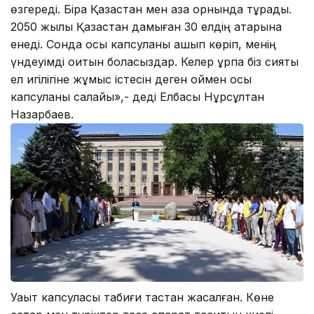
өзгереді. Бірақ Қазақстан мен қазақ орнында тұрады.
2050 жылы Қазақстан дамыған 30 елдің қатарына
енеді. Сонда осы капсуланы ашып көріп, менің
үндеуімді оқитын боласыздар. Келер ұрпақ біз сияқты
ел игілігіне жұмыс істесін деген оймен осы
капсуланы салайық»,- деді Елбасы Нұрсұлтан
Назарбаев.
Уақыт капсуласы табиғи тастан жасалған. Көне