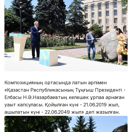
Композицияның ортасында латын қарпімен
«Қазақстан Республикасының Тұңғыш Президенті -
Елбасы Н.Ә.Назарбаевтың келешек ұрпаққа арнаған
уақыт капсуласы. Қойылған күні - 21.06.2019 жыл,
ашылатын күні - 22.06.2049 жыл» деп жазылған.