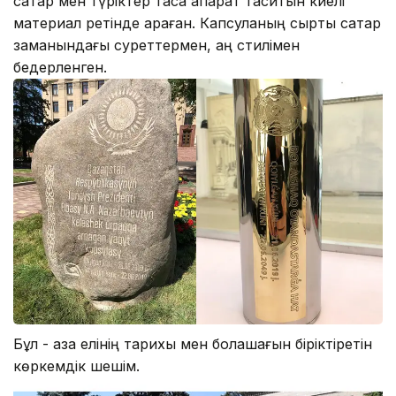
сақтар мен түріктер тасқа ақпарат таситын киелі
материал ретінде қараған. Капсуланың сырты сақтар
заманындағы суреттермен, аң стилімен
бедерленген.
Бұл - қазақ елінің тарихы мен болашағын біріктіретін
көркемдік шешім.