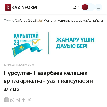
KAZINFORM
KZ
Сайлау-2026
Конституциялық реформа
Арнайы жо
Тренд:
10:46, 21 Маусым 2019
Нұрсұлтан Назарбаев келешек
ұрпаққа арналған уақыт капсуласын
қалады