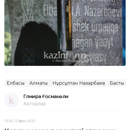
Елбасы
Алматы
Нұрсұлтан Назарбаев
Басты ж
Гүлмира Ғосманәли
Авторлар
13:00, 12 Қазан 2023