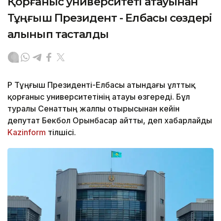
Қорғаныс университеті атауынан
Тұңғыш Президент - Елбасы сөздері
алынып тасталды
ҚР Тұңғыш Президенті-Елбасы атындағы ұлттық
қорғаныс университетінің атауы өзгереді. Бұл
туралы Сенаттың жалпы отырысынан кейін
депутат Бекбол Орынбасар айтты, деп хабарлайды
Kazinform
тілшісі.