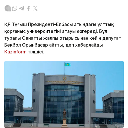
ҚР Тұңғыш Президенті-Елбасы атындағы ұлттық
қорғаныс университетінің атауы өзгереді. Бұл
туралы Сенаттың жалпы отырысынан кейін депутат
Бекбол Орынбасар айтты, деп хабарлайды
Kazinform
тілшісі.