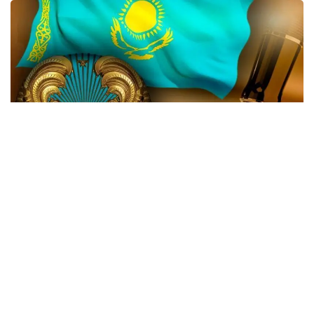
Жаңа өзгеріске сай, Мемлекеттік күзет қызметінің
(МКҚ) басты функциясы қатарынан ҚР Тұңғыш
Президенті - Елбасының қауіпсіздігін қамтамасыз
ету міндеті алынып тасталды.
«Міндеттері - Қазақстан Республикасы