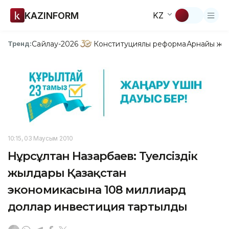
KAZINFORM
KZ
Сайлау-2026
Конституциялық реформа
Арнайы жо
Тренд:
10:15, 03 Маусым 2010
Нұрсұлтан Назарбаев: Тәуелсіздік
жылдары Қазақстан
экономикасына 108 миллиард
доллар инвестиция тартылды