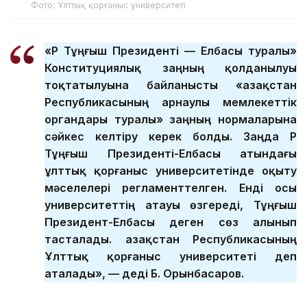
Фото: Ұлттық қорғаныс университеті
«ҚР Тұңғыш Президенті — Елбасы туралы»
Конституциялық заңның қолданылуы
тоқтатылуына байланысты «Қазақстан
Республикасының арнаулы мемлекеттік
органдары туралы» заңның нормаларына
сәйкес келтіру керек болды. Заңда ҚР
Тұңғыш Президенті-Елбасы атындағы
ұлттық қорғаныс университетінде оқыту
мәселелері регламенттелген. Енді осы
университеттің атауы өзгереді, Тұңғыш
Президент-Елбасы деген сөз алынып
тасталады. Қазақстан Республикасының
Ұлттық қорғаныс университеті деп
аталады», — деді Б. Орынбасаров.