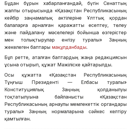
Бұдан бұрын хабарланғандай, бүгін Сенаттың
жалпы отырысында «Қазақстан Республикасының
кейбір заңнамалық актілеріне Ұлттық қордан
балаларға арналған қаражатты есептеу, төлеу
және пайдалану мәселелері бойынша өзгерістер
мен толықтырулар енгізу туралы» Заңның
жекелеген баптары
мақұлданбады
.
Бұл ретте, аталған баптардың жаңа редакциясын
ұсына отырып, құжат Мәжіліске қайтарылды.
Осы құжатта «Қазақстан Республикасының
Тұңғыш Президенті — Елбасы туралы»
Конституциялық Заңның қолданылуы
тоқтатылуына байланысты «Қазақстан
Республикасының арнаулы мемлекеттік органдары
туралы» Заңның нормаларына сәйкес келтіру
қамтылған.