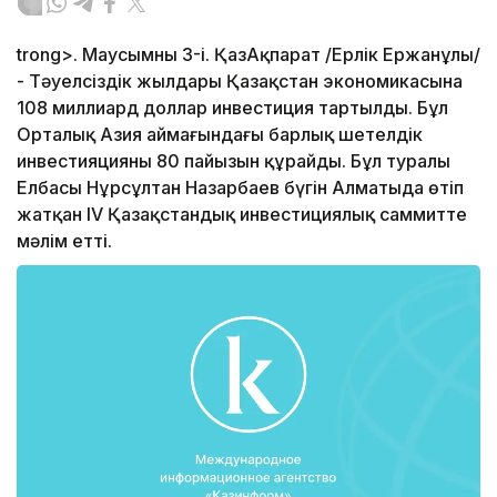
trong>. Маусымның 3-і. ҚазАқпарат /Ерлік Ержанұлы/
- Тәуелсіздік жылдары Қазақстан экономикасына
108 миллиард доллар инвестиция тартылды. Бұл
Орталық Азия аймағындағы барлық шетелдік
инвестияцияның 80 пайызын құрайды. Бұл туралы
Елбасы Нұрсұлтан Назарбаев бүгін Алматыда өтіп
жатқан ІV Қазақстандық инвестициялық саммитте
мәлім етті.