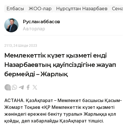
Елбасы
ЖОО-лар
Нұрсұлтан Назарбаев
Сенат
Руслан Ғаббасов
Авторлар
21:13, 24 Шілде 2023
Мемлекеттік күзет қызметі енді
Назарбаевтың қауіпсіздігіне жауап
бермейді – Жарлық
АСТАНА. ҚазАқпарат – Мемлекет басшысы Қасым-
Жомарт Тоқаев «ҚР Мемлекеттік күзет қызметі
жөніндегі ережені бекіту туралы» Жарлыққа қол
қойды, деп хабарлайды ҚазАқпарат тілшісі.