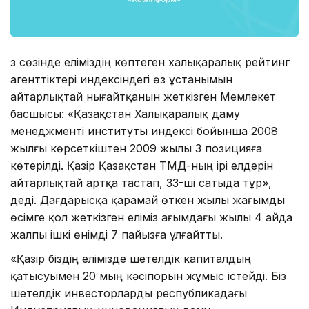
Өз сөзінде еліміздің көптеген халықаралық рейтинг
агенттіктері индексіндегі өз ұстанымын
айтарлықтай нығайтқанын жеткізген Мемлекет
басшысы: «Қазақстан Халықаралық даму
менеджменті институты индексі бойынша 2008
жылғы көрсеткіштен 2009 жылы 3 позицияға
көтерілді. Қазір Қазақстан ТМД-ның ірі елдерін
айтарлықтай артқа тастап, 33-ші сатыда тұр»,
деді. Дағдарысқа қарамай өткен жылы жағымды
өсімге қол жеткізген еліміз ағымдағы жылы 4 айда
жалпы ішкі өнімді 7 пайызға ұлғайтты.
«Қазір біздің елімізде шетелдік капиталдың
қатысуымен 20 мың кәсіпорын жұмыс істейді. Біз
шетелдік инвесторларды республикадағы