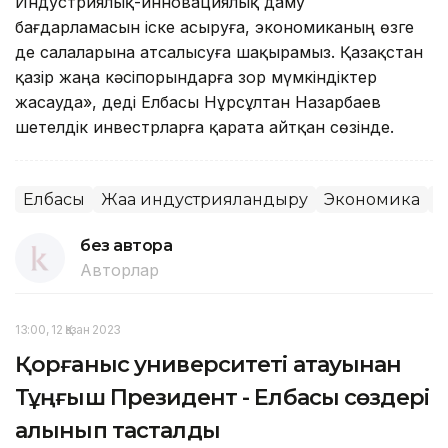
Индустриялық-инновациялық даму
бағдарламасын іске асыруға, экономиканың өзге
де салаларына атсалысуға шақырамыз. Қазақстан
қазір жаңа кәсіпорындарға зор мүмкіндіктер
жасауда», деді Елбасы Нұрсұлтан Назарбаев
шетелдік инвестрларға қарата айтқан сөзінде.
Елбасы
Жаңа индустрияландыру
Экономика
Б
без автора
Авторлар
13:00, 12 Қазан 2023
Қорғаныс университеті атауынан
Тұңғыш Президент - Елбасы сөздері
алынып тасталды