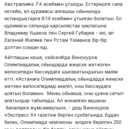
Австралияға 7:4 есебімен ұтылды. Естеріңізге сала
кетейік, ел құрамасы алғашқы ойынында
испандықтарға 6:14 есебімен ұтылған болатын. Ел
құрамасы сапында қарсыластар қақпасына
Владимир Ушаков пен Сергей Губарев - екі, ал
Евгений Жиляев пен Рүстам Үкіманов бір-бір
доптан соққан еді.
Айтпақшы кеше, сейсенбіде Винокуров
Олимпиадалық ойындарда жеңіске жеткізген
велосипедін бәссаудаға шығаратындығын мәлім
етті. «Астанаға Олимпиадалық ойындарда жеңіске
жеткен велосипедімді әкеліп, оны бәссаудаға
қоятын боламын. Менің ойымша, оны қуана сатып
алатындар табылады. Ал жиналған ақшаны
балаларға жұмсамақпын», - деді Винокуров
«Экспресс К» газетіне берген сұхбатында. Бұдан
бөлек, Олимпиада чемпионы жүлдеге берілген 250