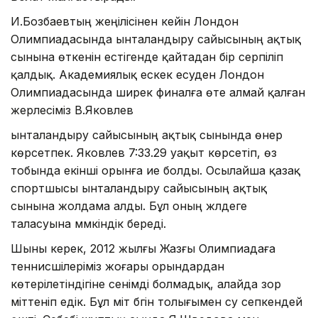
И.Бозбаевтың жеңілісінен кейін Лондон
Олимпиадасында ынталандыру сайысының ақтық
сынына өткенін естігенде қайтадан бір серпіліп
қалдық. Академиялық ескек есуден Лондон
Олимпиадасында ширек финалға өте алмай қалған
жерлесіміз В.Яковлев
ынталандыру сайысының ақтық сынында өнер
көрсетпек. Яковлев 7:33.29 уақыт көрсетіп, өз
тобында екінші орынға ие болды. Осылайша қазақ
спортшысы ынталандыру сайысының ақтық
сынына жолдама алды. Бұл оның жүлдеге
таласуына мүмкіндік береді.
Шыны керек, 2012 жылғы Жазғы Олимпиадаға
теннисшілеріміз жоғары орындардан
көтерілетіндігіне сенімді болмадық, алайда зор
үміттеніп едік. Бұл үміт бүгін толығымен су сепкендей