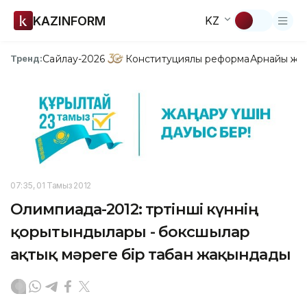
KAZINFORM
KZ
Сайлау-2026
Конституциялық реформа
Арнайы жо
Тренд:
07:35, 01 Тамыз 2012
Олимпиада-2012: төртінші күннің
қорытындылары - боксшылар
ақтық мәреге бір табан жақындады