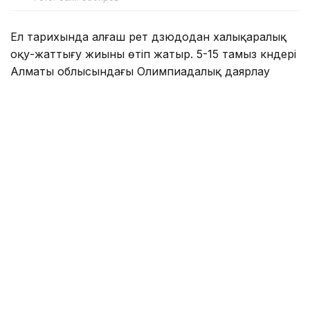
Ел тарихында алғаш рет дзюдодан халықаралық
оқу-жаттығу жиыны өтіп жатыр. 5-15 тамыз күндері
Алматы облысындағы Олимпиадалық даярлау
базасында әлемнің 30 елінен келген 700-ден астам
спортшы бірлескен дайындық жұмыстарын жүргізіп
жатыр.
Туризм және спорт министрлігі мәліметінше,
халықаралық оқу-жаттығу жиынына әлемдік
рейтингтің көшбасшылары, Олимпиада
чемпиондары мен жүлдегерлері, сондай-ақ әлем
чемпионаттарының жеңімпаздары мен
жүлдегерлері қатысып жатыр.
Қатысушылар қатарында Олимпиада
чемпиондары Елдос Сметов (Қазақстан) пен Лаша