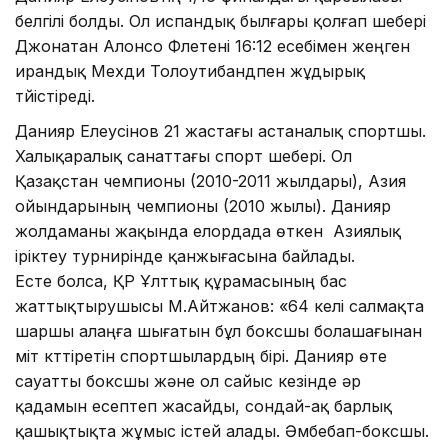
белгілі болды. Ол испандық былғары қолғап шебері
Джонатан Алонсо Флетені 16:12 есебімен жеңген
ирандық Мехди Толоутибандпен жұдырық
түйістіреді.
Данияр Елеусінов 21 жастағы астаналық спортшы.
Халықаралық санаттағы спорт шебері. Ол
Қазақстан чемпионы (2010-2011 жылдары), Азия
ойындарының чемпионы (2010 жылы). Данияр
жолдаманы жақында елордада өткен Азиялық
іріктеу турнирінде қанжығасына байлады.
Есте болса, ҚР Ұлттық құрамасының бас
жаттықтырушысы М.Айтжанов: «64 келі салмақта
шаршы алаңға шығатын бұл боксшы болашағынан
үміт күттіретін спортшылардың бірі. Данияр өте
сауатты боксшы және ол сайыс кезінде әр
қадамын есептеп жасайды, сондай-ақ барлық
қашықтықта жұмыс істей алады. Әмбебап-боксшы.