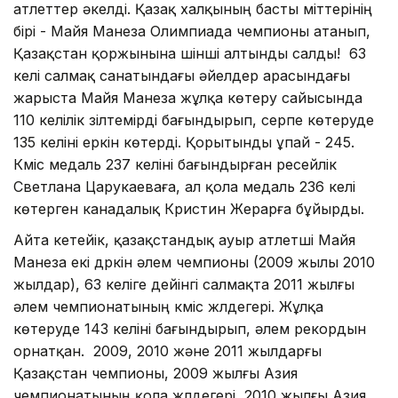
атлеттер әкелді. Қазақ халқының басты үміттерінің
бірі - Майя Манеза Олимпиада чемпионы атанып,
Қазақстан қоржынына үшінші алтынды салды! 63
келі салмақ санатындағы әйелдер арасындағы
жарыста Майя Манеза жұлқа көтеру сайысында
110 келілік зілтемірді бағындырып, серпе көтеруде
135 келіні еркін көтерді. Қорытынды ұпай - 245.
Күміс медаль 237 келіні бағындырған ресейлік
Светлана Царукаеваға, ал қола медаль 236 келі
көтерген канадалық Кристин Жерарға бұйырды.
Айта кетейік, қазақстандық ауыр атлетші Майя
Манеза екі дүркін әлем чемпионы (2009 жылы 2010
жылдар), 63 келіге дейінгі салмақта 2011 жылғы
әлем чемпионатының күміс жүлдегері. Жұлқа
көтеруде 143 келіні бағындырып, әлем рекордын
орнатқан. 2009, 2010 және 2011 жылдарғы
Қазақстан чемпионы, 2009 жылғы Азия
чемпионатының қола жүлдегері, 2010 жылғы Азия