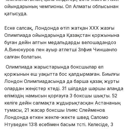
ойындарының чемпионы. Ол Алматы облысынан
қатысуда.
Еске салсақ, Лондонда өтіп жатқан ХХХ жазғы
Олимпиада ойындарында Қазақстан қоржынына
бұған дейін алтын медальдарды велошадандоз
А.Винокуров пен ауыр атлетші Зүлфия Чиншанло
салған болатын.
Олимпиада жарыстарында боксшылар ел
қоржынын еш уақытта бос қалдырмаған. Биылғы
Лондон Олимпиадасында да барша қазақ жұрты
олардан жеңістер күтеді. 31 шілдеде шаршы алаңда
еліміздің намысын қорғауға 3 боксшы шықты. 52
келіге дейін салмақта жұдырықтасқан Астананың
тумасы, 21 жасар боксшы Ілияс Сүлейменов
Лондонда өткен жекпе-жекте швед Саломо
Нтуведен 13:8 есебімен басым түсті. Келесіде, 3