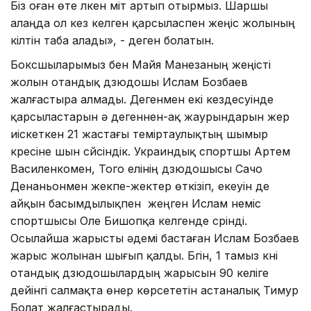
Біз оған өте үлкен үміт артып отырмыз. Шаршы
алаңда ол кез келген қарсыласпен жеңіс жолының
кілтін таба алады», - деген болатын.
Боксшыларымыз бен Майя Манезаның жеңісті
жолын отандық дзюдошы Ислам Бозбаев
жалғастыра алмады. Дегенмен екі кездесуінде
қарсыластарын ә дегеннен-ақ жаурындарын жер
иіскеткен 21 жастағы теміртаулықтың шымыр
күресіне шын сүйсіндік. Украиндық спортшы Артем
Василенкомен, Того елінің дзюдошысы Сачо
Денаньонмен жекпе-жектер өткізіп, екеуін де
айқын басымдылықпен жеңген Ислам неміс
спортшысы Оле Бишопқа келгенде сүрінді.
Осылайша жарысты әдемі бастаған Ислам Бозбаев
жарыс жолынан шығып қалды. Бүгін, 1 тамыз күні
отандық дзюдошылардың жарысын 90 келіге
дейінгі салмақта өнер көрсететін астаналық Тимур
Болат жалғастырады.