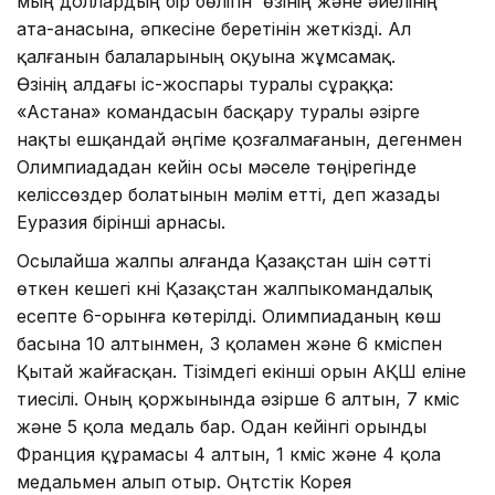
мың доллардың бір бөлігін өзінің және әйелінің
ата-анасына, әпкесіне беретінін жеткізді. Ал
қалғанын балаларының оқуына жұмсамақ.
Өзінің алдағы іс-жоспары туралы сұраққа:
«Астана» командасын басқару туралы әзірге
нақты ешқандай әңгіме қозғалмағанын, дегенмен
Олимпиададан кейін осы мәселе төңірегінде
келіссөздер болатынын мәлім етті, деп жазады
Еуразия бірінші арнасы.
Осылайша жалпы алғанда Қазақстан үшін сәтті
өткен кешегі күні Қазақстан жалпыкомандалық
есепте 6-орынға көтерілді. Олимпиаданың көш
басына 10 алтынмен, 3 қоламен және 6 күміспен
Қытай жайғасқан. Тізімдегі екінші орын АҚШ еліне
тиесілі. Оның қоржынында әзірше 6 алтын, 7 күміс
және 5 қола медаль бар. Одан кейінгі орынды
Франция құрамасы 4 алтын, 1 күміс және 4 қола
медальмен алып отыр. Оңтүстік Корея