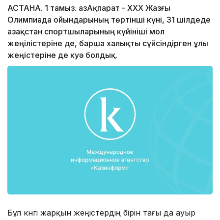
АСТАНА. 1 тамыз. ҚазАқпарат - ХХХ Жазғы
Олимпиада ойындарының төртінші күні, 31 шілдеде
Қазақстан спортшыларының күйініші мол
жеңілістеріне де, барша халықты сүйсіндірген ұлы
жеңістеріне де куә болдық.
Бұл күнгі жарқын жеңістердің бірін тағы да ауыр