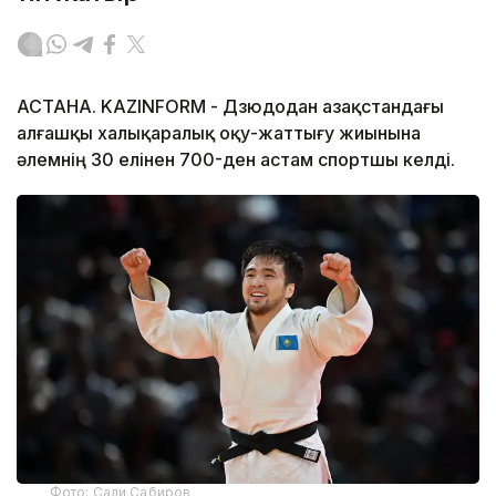
АСТАНА. KAZINFORM - Дзюдодан Қазақстандағы
алғашқы халықаралық оқу-жаттығу жиынына
әлемнің 30 елінен 700-ден астам спортшы келді.
Фото: Сали Сабиров