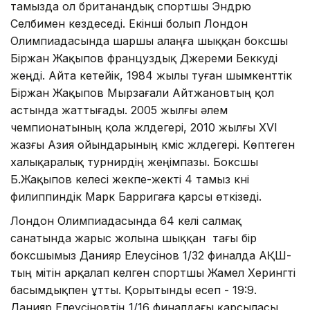
тамызда ол британандық спортшы Эндрю
Селбимен кездеседі. Екінші болып Лондон
Олимпиадасында шаршы алаңға шыққан боксшы
Біржан Жақыпов француздық Джереми Беккуді
жеңді. Айта кетейік, 1984 жылы туған шымкенттік
Біржан Жақыпов Мырзағали Айтжановтың қол
астында жаттығады. 2005 жылғы әлем
чемпионатының қола жүлдегері, 2010 жылғы XVI
жазғы Азия ойындарының күміс жүлдегері. Көптеген
халықаралық турнирдің жеңімпазы. Боксшы
Б.Жақыпов келесі жекпе-жекті 4 тамыз күні
филиппиндік Марк Барригаға қарсы өткізеді.
Лондон Олимпиадасында 64 келі салмақ
санатында жарыс жолына шыққан тағы бір
боксшымыз Данияр Елеусінов 1/32 финалда АҚШ-
тың үмітін арқалап келген спортшы Жамел Херингті
басымдықпен ұтты. Қорытынды есеп - 19:9.
Данияр Елеусіновтің 1/16 финалдағы қарсыласы