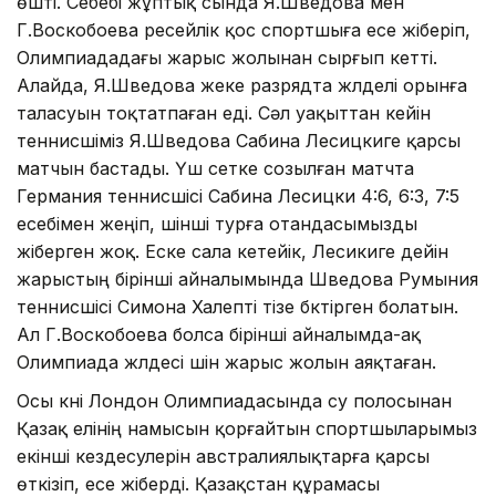
өшті. Себебі жұптық сында Я.Шведова мен
Г.Воскобоева ресейлік қос спортшыға есе жіберіп,
Олимпиададағы жарыс жолынан сырғып кетті.
Алайда, Я.Шведова жеке разрядта жүлделі орынға
таласуын тоқтатпаған еді. Сәл уақыттан кейін
теннисшіміз Я.Шведова Сабина Лесицкиге қарсы
матчын бастады. Үш сетке созылған матчта
Германия теннисшісі Сабина Лесицки 4:6, 6:3, 7:5
есебімен жеңіп, үшінші турға отандасымызды
жіберген жоқ. Еске сала кетейік, Лесикиге дейін
жарыстың бірінші айналымында Шведова Румыния
теннисшісі Симона Халепті тізе бүктірген болатын.
Ал Г.Воскобоева болса бірінші айналымда-ақ
Олимпиада жүлдесі үшін жарыс жолын аяқтаған.
Осы күні Лондон Олимпиадасында су полосынан
Қазақ елінің намысын қорғайтын спортшыларымыз
екінші кездесулерін австралиялықтарға қарсы
өткізіп, есе жіберді. Қазақстан құрамасы