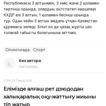
Республикасы 3 алтынмен, 2 күміс және 2 қоламен
төртінші орында, олардың оңтүстіктегі көршілері
КХДР елі 3 алтын, 1 қоламен бесінші орында
тұр. Одан кейін 3 алтын медаль ұтқан Қазақстан
құрамасы келеді. Бүгінгі күн де қазақ жұрты үшін
толағай табысты болатынына үміттіміз.
Олимпиада
Спорт
без автора
Авторлар
17:59, 05 Тамыз 2026
Елімізде алғаш рет дзюдодан
халықаралық оқу-жаттығу жиыны
өтіп жатыр