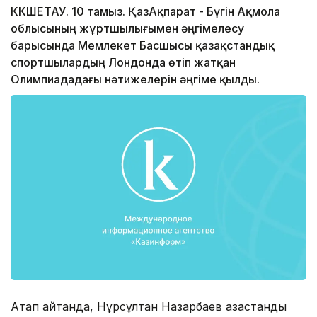
КӨКШЕТАУ. 10 тамыз. ҚазАқпарат - Бүгін Ақмола
облысының жұртшылығымен әңгімелесу
барысында Мемлекет Басшысы қазақстандық
спортшылардың Лондонда өтіп жатқан
Олимпиададағы нәтижелерін әңгіме қылды.
Атап айтқанда, Нұрсұлтан Назарбаев қазақстандық