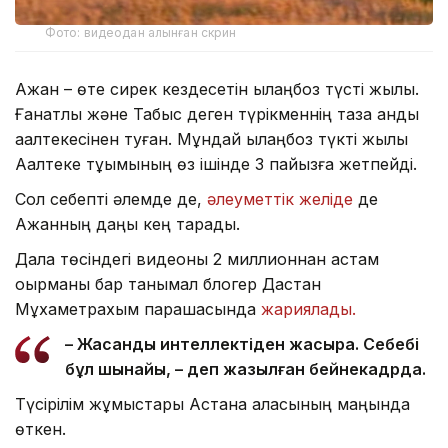
Фото: видеодан алынған скрин
Ақжан – өте сирек кездесетін қылаңбоз түсті жылқы.
Ғанатлы және Табыс деген түрікменнің таза қанды
ақалтекесінен туған. Мұндай қылаңбоз түкті жылқы
Ақалтеке тұқымының өз ішінде 3 пайызға жетпейді.
Сол себепті әлемде де,
әлеуметтік желіде
де
Ақжанның даңқы кең тарады.
Дала төсіндегі видеоны 2 миллионнан астам
оқырманы бар танымал блогер Дастан
Мұхаметрахым парақшасында
жариялады.
– Жасанды интеллектіден жақсырақ. Себебі
бұл шынайы, – деп жазылған бейнекадрда.
Түсірілім жұмыстары Астана қаласының маңында
өткен.