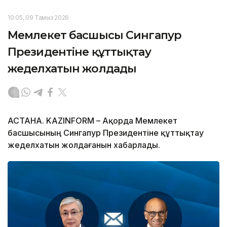
10:05, 09 Тамыз 2026
Мемлекет басшысы Сингапур
Президентіне құттықтау
жеделхатын жолдады
АСТАНА. KAZINFORM – Ақорда Мемлекет
басшысының Сингапур Президентіне құттықтау
жеделхатын жолдағанын хабарлады.