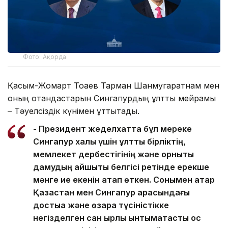
Фото: Ақорда
Қасым-Жомарт Тоқаев Тарман Шанмугаратнам мен
оның отандастарын Сингапурдың ұлттық мейрамы
– Тәуелсіздік күнімен құттықтады.
- Президент жеделхатта бұл мереке
Сингапур халқы үшін ұлттық бірліктің,
мемлекет дербестігінің және орнықты
дамудың айшықты белгісі ретінде ерекше
мәнге ие екенін атап өткен. Сонымен қатар
Қазақстан мен Сингапур арасындағы
достыққа және өзара түсіністікке
негізделген сан қырлы ынтымақтастық қос