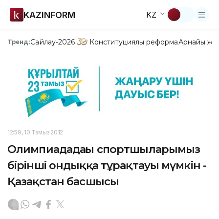
KAZINFORM
KZ
Сайлау-2026
Конституциялық реформа
Арнайы жо
Тренд:
12:59, 10 Тамыз 2012
Олимпиададағы спортшыларымыз
бірінші ондыққа тұрақтауы мүмкін -
Қазақстан басшысы