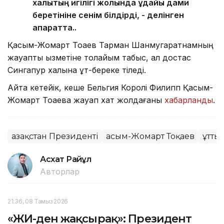
халықтың игілігі жолында ұдайы дами
беретініне сенім білдірді, - делінген
ақпаратта..
Қасым-Жомарт Тоқаев Тарман Шанмугаратнамның
жауапты қызметіне толайым табыс, ал достас
Сингапур халқына құт-береке тіледі.
Айта кетейік, кеше Бельгия Королі Филипп Қасым-
Жомарт Тоқаевқа жауап хат жолдағаны
хабарланды
.
Қазақстан Президенті
Қасым-Жомарт Тоқаев
Құтты
Асхат Райқұл
Авторлар
21:36, 08 Тамыз 2026
«ЖИ-ден жақсырақ»: Президент