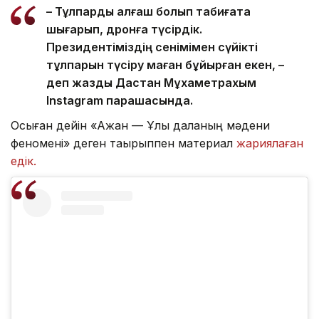
– Тұлпарды алғаш болып табиғатқа
шығарып, дронға түсірдік.
Президентіміздің сенімімен сүйікті
тұлпарын түсіру маған бұйырған екен, –
деп жазды Дастан Мұхаметрахым
Instagram парақшасында.
Осыған дейін «Ақжан — Ұлы даланың мәдени
феномені» деген тақырыппен материал
жариялаған
едік.