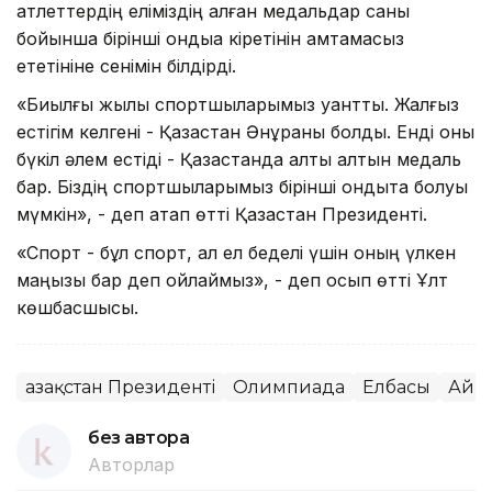
атлеттердің еліміздің алған медальдар саны
бойынша бірінші ондыққа кіретінін қамтамасыз
ететініне сенімін білдірді.
«Биылғы жылы спортшыларымыз қуантты. Жалғыз
естігім келгені - Қазақстан Әнұраны болды. Енді оны
бүкіл әлем естіді - Қазақстанда алты алтын медаль
бар. Біздің спортшыларымыз бірінші ондықта болуы
мүмкін», - деп атап өтті Қазақстан Президенті.
«Спорт - бұл спорт, ал ел беделі үшін оның үлкен
маңызы бар деп ойлаймыз», - деп қосып өтті Ұлт
көшбасшысы.
Қазақстан Президенті
Олимпиада
Елбасы
Айм
без автора
Авторлар