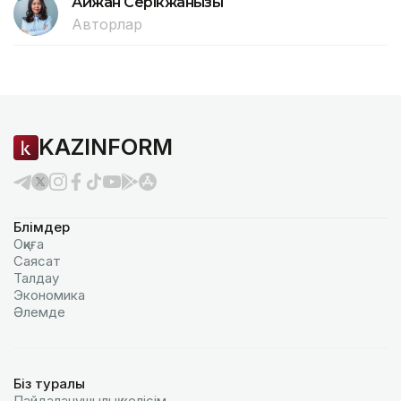
Айжан Серікжанқызы
Авторлар
KAZINFORM
Бөлімдер
Оқиға
Саясат
Талдау
Экономика
Әлемде
Біз туралы
Пайдаланушылық келiciм