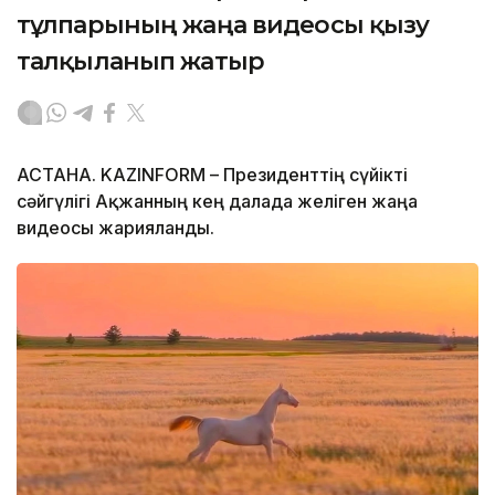
тұлпарының жаңа видеосы қызу
талқыланып жатыр
АСТАНА. KAZINFORM – Президенттің сүйікті
сәйгүлігі Ақжанның кең далада желіген жаңа
видеосы жарияланды.