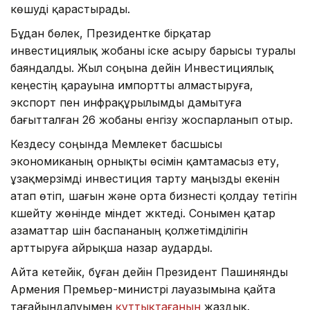
көшуді қарастырады.
Бұдан бөлек, Президентке бірқатар
инвестициялық жобаны іске асыру барысы туралы
баяндалды. Жыл соңына дейін Инвестициялық
кеңестің қарауына импортты алмастыруға,
экспорт пен инфрақұрылымды дамытуға
бағытталған 26 жобаны енгізу жоспарланып отыр.
Кездесу соңында Мемлекет басшысы
экономиканың орнықты өсімін қамтамасыз ету,
ұзақмерзімді инвестиция тарту маңызды екенін
атап өтіп, шағын және орта бизнесті қолдау тетігін
күшейту жөнінде міндет жүктеді. Сонымен қатар
азаматтар үшін баспананың қолжетімділігін
арттыруға айрықша назар аударды.
Айта кетейік, бұған дейін Президент Пашинянды
Армения Премьер-министрі лауазымына қайта
тағайындалуымен
құттықтағанын
жаздық.