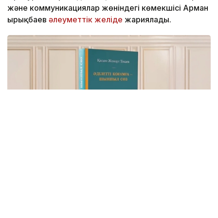
және коммуникациялар жөніндегі көмекшісі Арман
Қырықбаев
әлеуметтік желіде
жариялады.
Фото: видеодан алынған скрин
Бұл – Мемлекет басшысының Қазақстанды
Әділетті, Қауіпсіз және Өркендеген елге
айналдыруды көздеген ұлы мұратының сөзбен
көмкерілген жиынтық бейнесі.