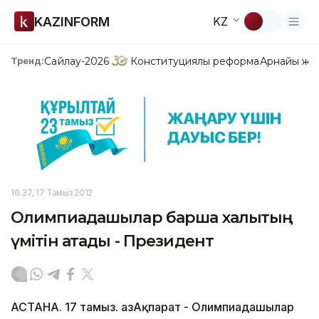
KAZINFORM
KZ
Сайлау-2026
Конституциялық реформа
Арнайы жо
Тренд:
16:37, 17 Тамыз 2012
Олимпиадашылар барша халықтың
үмітін ақтады - Президент
АСТАНА. 17 тамыз. ҚазАқпарат - Олимпиадашылар