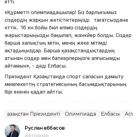
етті.
«Құрметті олимпиадашылар! Біз барлығымыз
сіздердің жарқын жетістіктеріңізді тағатсыздана
күттік. 16 күн бойы бүкіл еліміз сіздердің
жарыстарыңызды бақылап, жанкүйер болды. Сіздер
барша халықтың үмітін, менің жеке үмітімді
ақтадыңыздар. Барша қазақстандықтардың
атынан сіздер мен бапкерлеріңізге алғысымды
айтамын», - деді Елбасы.
Президент Қазақстанда спорт саласын дамыту
мемлекеттің стратегиясының басымдықтарының
бірі екенін қадап айтты.
Қазақстан Президенті
Олимпиада
Елбасы
Аста
Руслан Ғаббасов
Авторлар