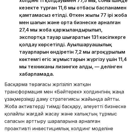
холдингтің қолдауымен 77,5 мың, соның ішінде
кезекте тұрған 11,6 мың отбасы баспанамен
қамтамасыз етілді. Өткен жылы 77 ірі жоба
мен шағын және орта бизнеске арналған
27,4 мың жоба қаржыландырылып,
экспортқа тауар шығаратын 131 кәсіпкерге
қолдау көрсетілді. Ауылшаруашылық
тауарларын өндіретін 7,2 мың агроқұрылым
көктемгі егіс жұмыстарын жүргізу үшін 11,4
мың техниканы лизингке алды, — делінген
хабарламада.
Басқарма төрағасы жүргізіліп жатқан
трансформация мен «Бәйтерек» холдингінің жаңа
ұзақмерзімді даму стратегиясы жайында айтты.
Жоба активтерді тиімді басқару, әлеуетті бизнеске
қолайлы жағдай жасау және халықтың тұрмыс
сапасын арттыру шараларына арналған
проактивті инвестициялық холдинг моделіне