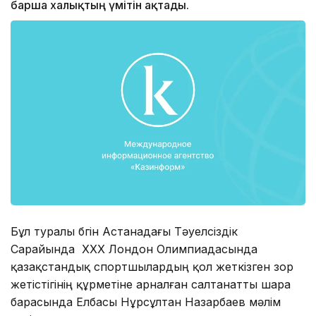
барша халықтың үмітін ақтады.
Бұл туралы бүгін Астанадағы Тәуелсіздік
Сарайында ХХХ Лондон Олимпиадасында
қазақстандық спортшылардың қол жеткізген зор
жетістігінің құрметіне арналған салтанатты шара
барасында Елбасы Нұрсұлтан Назарбаев мәлім