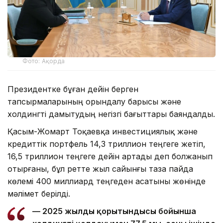
Фото: Ақорда
Президентке бұған дейін берген
тапсырмаларының орындалу барысы және
холдингті дамытудың негізгі бағыттары баяндалды.
Қасым-Жомарт Тоқаевқа инвестициялық және
кредиттік портфель 14,3 триллион теңгеге жетіп,
16,5 триллион теңгеге дейін артады деп болжанып
отырғаны, бұл ретте жыл сайынғы таза пайда
көлемі 400 миллиард теңгеден асатыны жөнінде
мәлімет берілді.
— 2025 жылдың қорытындысы бойынша