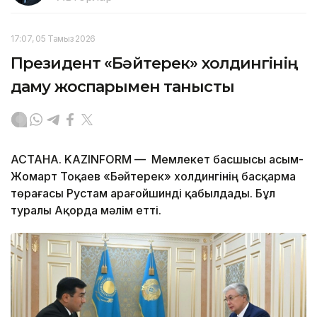
17:07, 05 Тамыз 2026
Президент «Бәйтерек» холдингінің
даму жоспарымен танысты
АСТАНА. KAZINFORM — Мемлекет басшысы Қасым-
Жомарт Тоқаев «Бәйтерек» холдингінің басқарма
төрағасы Рустам Қарағойшинді қабылдады. Бұл
туралы Ақорда мәлім етті.