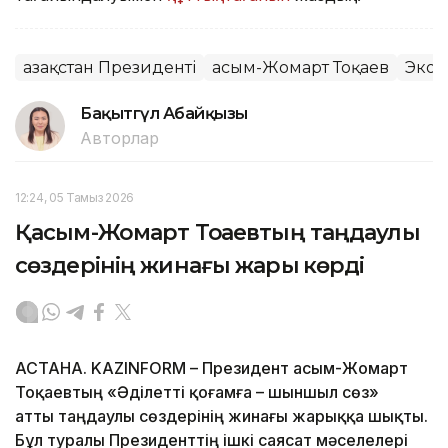
Қазақстан Президенті
Қасым-Жомарт Тоқаев
Экон
Бақытгүл Абайқызы
Авторлар
12:24, 05 Тамыз 2026
Қасым-Жомарт Тоқаевтың таңдаулы
сөздерінің жинағы жарық көрді
АСТАНА. KAZINFORM – Президент Қасым-Жомарт
Тоқаевтың «Әділетті қоғамға – шыншыл сөз»
атты таңдаулы сөздерінің жинағы жарыққа шықты.
Бұл туралы Президенттің ішкі саясат мәселелері