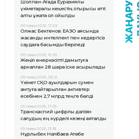
Шолпан-Атада Еуразиялық
үкіметаралық кеңестің отырысы өтті:
алты құжатқа қол қойылды
06 тамыз 2026, 17:03
Олжас Бектенов: ЕАЭО аясында
жасанды интеллект пен кедергісіз
саудаға басымдық беріледі
06 тамыз 2026, 15:30
Жеңіл өнеркәсіпті дамытуға
арналған 28 шара іске асырылады
06 тамыз 2026, 08:12
Үкімет СҚО ауылдарын сумен
қамтуға қайтарылған активтер
есебінен 2,7 млрд теңге бөлді
05 тамыз 2026, 17:05
Транскаспий цифрлық дәлізін
салудың ең күрделі кезеңі аяқталды
05 тамыз 2026, 13:18
Нұрлыбек Нәлібаев Ақтөбе