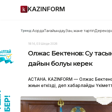
KAZINFORM
Ақорда
Тағайындау
Заң және тәртіп
Дерекқор
Тренд:
18:14, 03 Шілде 2026
Олжас Бектенов: Су тасқыны
дайын болуы керек
АСТАНА. KAZINFORM — Олжас Бектено
жиын өткізді, деп хабарлайды Үкіметт