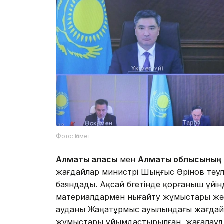
Фото: Үкімет
Алматы қаласы
мен
Алматы облысының
жағдайлар министрі Шыңғыс Әрінов тәулі
баяндады. Ақсай бөгетінде қорғаныш үйін
материалдармен нығайту жұмыстары және 
ауданы Жаңатұрмыс ауылындағы жағдай 
жұмыстары ұйымдастырылған, жағалауды