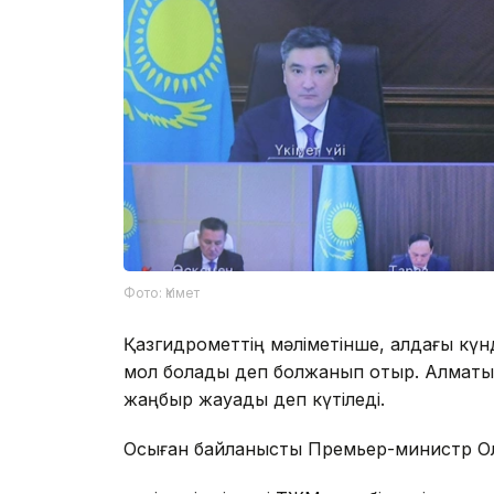
Фото: Үкімет
Қазгидрометтің мәліметінше, алдағы кү
мол болады деп болжанып отыр. Алматы
жаңбыр жауады деп күтіледі.
Осыған байланысты Премьер-министр Ол