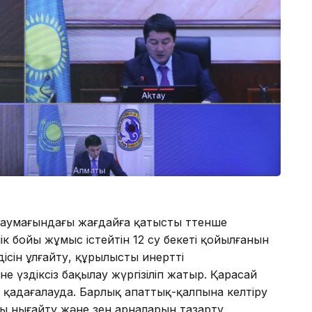
аумағындағы жағдайға қатысты төтенше
к бойы жұмыс істейтін 12 су бекеті қойылғанын
дісін ұлғайту, құрылысты инертті
үздіксіз бақылау жүргізіліп жатыр. Қарасай
қадағалауда. Барлық апаттық-қалпына келтіру
 нығайту және өзен арналарын тазарту