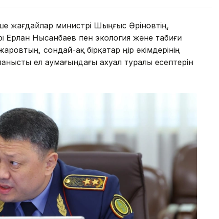
ше жағдайлар министрі Шыңғыс Әріновтің,
рі Ерлан Нысанбаев пен экология және табиғи
ровтың, сондай-ақ бірқатар өңір әкімдерінің
ланысты ел аумағындағы ахуал туралы есептерін