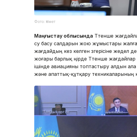
Фото: Үкімет
Маңғыстау облысында
Төтенше жағдайлар
су басу салдарын жою жұмыстары жалғас
жағдайдың кез келген өзгерісіне жедел д
жоғары барлық өңірде Төтенше жағдайлар
ішінде авиацияны топтастыру алдын ала к
және апаттық-құтқару техникаларының к