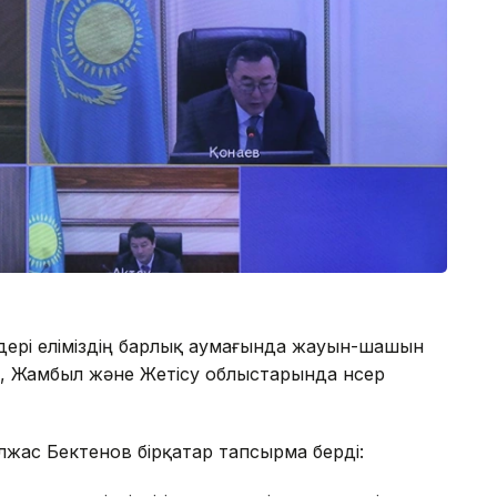
ндері еліміздің барлық аумағында жауын-шашын
, Жамбыл және Жетісу облыстарында нөсер
жас Бектенов бірқатар тапсырма берді: