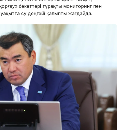
нқорғау» бекеттері тұрақты мониторинг пен
 уақытта су деңгейі қалыпты жағдайда.