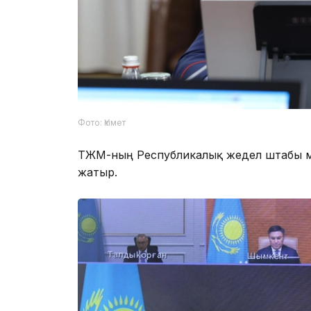
Фото: Үкімет
ТЖМ-ның Республикалық жедел штабы мен
жатыр.