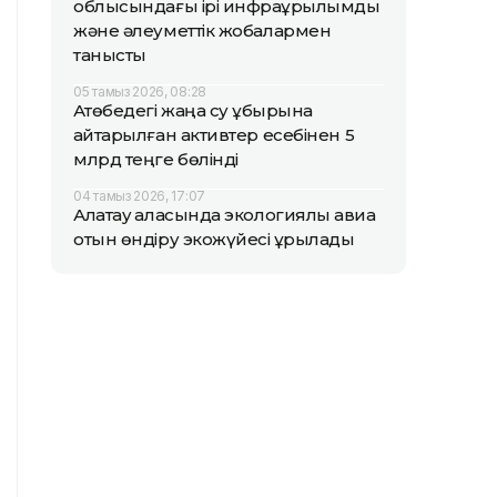
облысындағы ірі инфрақұрылымдық
және әлеуметтік жобалармен
танысты
05 тамыз 2026, 08:28
Ақтөбедегі жаңа су құбырына
қайтарылған активтер есебінен 5
млрд теңге бөлінді
04 тамыз 2026, 17:07
Алатау қаласында экологиялық авиа
отын өндіру экожүйесі құрылады