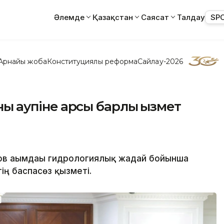
Әлемде
Қазақстан
Саясат
Талдау
SP
Арнайы жоба
Конституциялық реформа
Сайлау-2026
 қаупіне қарсы барлық қызмет
в ағымдағы гидрологиялық жағдай бойынша
ің баспасөз қызметі.