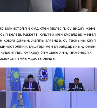
 министрлігі әкімдікпен бірлесіп, су айдау және
ып келеді. Қажетті күштер мен құралдар жедел
ен қоюға дайын. Жалпы алғанда, су тасқыны қаупі
 министрлігінің күштері мен құралдарының, оның
үшейтілді. Құтқару бөлімшелерінің, инженерлік
езекшілігі ұйымдастырылды.