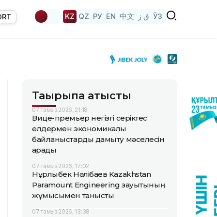
KZ
QZ
РУ
EN
中文
ق ز
ЎЗ
ORT
Тақырыпқа қатысты
07 тамыз 2026, 21:18
Вице-премьер негізгі серіктес
елдермен экономикалық
байланыстарды дамыту мәселесін
қарады
07 тамыз 2026, 17:02
Нұрлыбек Нәлібаев Kazakhstan
Paramount Engineering зауытының
жұмысымен танысты
07 тамыз 2026, 13:38