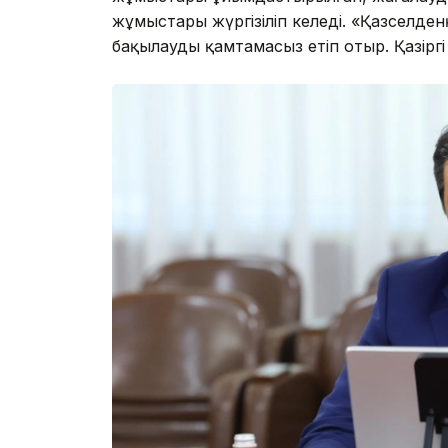
жұмыстары жүргізіліп келеді. «Қазселде
бақылауды қамтамасыз етіп отыр. Қазіргі