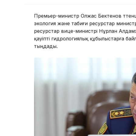
Премьер-министр Олжас Бектенов төтен
экология және табиғи ресурстар минист
ресурстар вице-министрі Нұрлан Алдамжа
қауіпті гидрологиялық құбылыстарға бай
тыңдады.