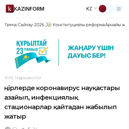
KAZINFORM
KZ
Сайлау-2026
Конституциялық реформа
Арнайы жо
Тренд:
10:00, 14 Қыркүйек 2021
Өңірлерде коронавирус науқастары
азайып, инфекциялық
стационарлар қайтадан жабылып
жатыр