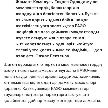
Жомарт Кемелұлы Тоқаев Одаққа мүше
мемлекеттердің басшыларына
жолдауында белгілеген болатын. Бүгінгі
отырыс қорытындысы бойынша қол
жеткізілген уағдаластықтар ЕАЭО
шеңберінде алға қойылған мақсаттарды
жүзеге асыруға және өзара тиімді
ынтымақтастықты одан әрі нығайтуға
елеулі үлес қосатынына сенімдімін, — деп
атап өтті Олжас Бектенов.
Шағын құрамдағы отырыста мүше мемлекеттердің
азық-түлікпен қамтамасыз етілуі және ЕАЭО-ның
негізгі сауда әріптестерімен сауда-экономикалық
ынтымақтастықты одан әрі дамыту мәселелері
қаралды. Қатысушылар ЕАЭО мемлекеттері
тауарларының жаңа нарықтарға шығуы үшін
қолайлы жағдайлар жасау жөнінде пікір алмасты.