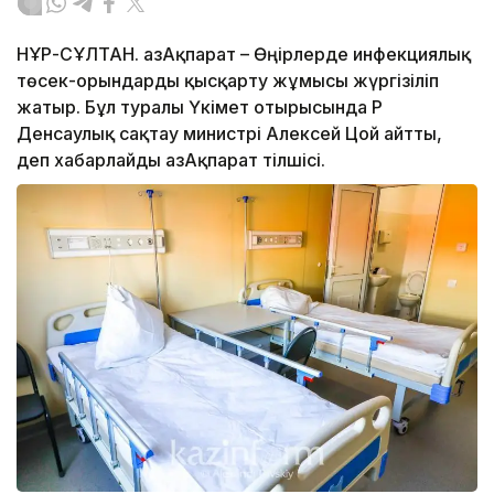
НҰР-СҰЛТАН. ҚазАқпарат – Өңірлерде инфекциялық
төсек-орындарды қысқарту жұмысы жүргізіліп
жатыр. Бұл туралы Үкімет отырысында ҚР
Денсаулық сақтау министрі Алексей Цой айтты,
деп хабарлайды ҚазАқпарат тілшісі.