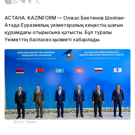
АСТАНА. KAZINFORM — Олжас Бектенов Шолпан-
Атада Еуразиялық үкіметаралық кеңестің шағын
құрамдағы отырысына қатысты. Бұл туралы
Үкіметтің баспасөз қызметі хабарлады.
Фото: Үкімет