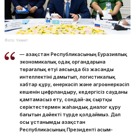
Фото: Үкімет
— Қазақстан Республикасының Еуразиялық
экономикалық одақ органдарына
төрағалық етуі аясында біз жасанды
интеллектіні дамытып, логистикалық
хабтар құру, өнеркәсіп және агроөнеркәсіп
кешенін цифрландыру, кедергісіз сауданы
қамтамасыз ету, сондай-ақ сыртқы
серіктестермен жаһандық диалог құру
бағытын дәйекті түрде қолдаймыз. Дәл
осы ұстанымды Қазақстан
Республикасының Президенті Қасым-