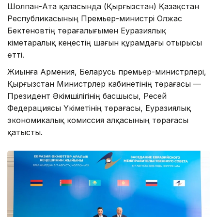
Шолпан-Ата қаласында (Қырғызстан) Қазақстан
Республикасының Премьер-министрі Олжас
Бектеновтің төрағалығымен Еуразиялық
үкіметаралық кеңестің шағын құрамдағы отырысы
өтті.
Жиынға Армения, Беларусь премьер-министрлері,
Қырғызстан Министрлер кабинетінің төрағасы —
Президент Әкімшілігінің басшысы, Ресей
Федерациясы Үкіметінің төрағасы, Еуразиялық
экономикалық комиссия алқасының төрағасы
қатысты.