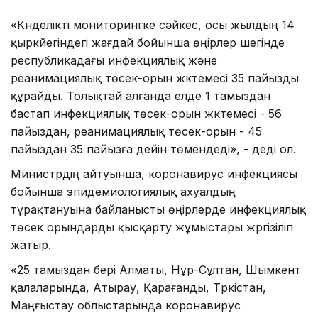
«Күнделікті мониторингке сәйкес, осы жылдың 14
қыркүйегіндегі жағдай бойынша өңірлер шегінде
республикадағы инфекциялық және
реанимациялық төсек-орын жүктемесі 35 пайызды
құрайды. Толықтай алғанда елде 1 тамыздан
бастап инфекциялық төсек-орын жүктемесі - 56
пайыздан, реанимациялық төсек-орын - 45
пайыздан 35 пайызға дейін төмендеді», - деді ол.
Министрдің айтуынша, коронавирус инфекциясы
бойынша эпидемиологиялық ахуалдың
тұрақтануына байланысты өңірлерде инфекциялық
төсек орындарды қысқарту жұмыстары жүргізіліп
жатыр.
«25 тамыздан бері Алматы, Нұр-Сұлтан, Шымкент
қалаларында, Атырау, Қарағанды, Түркістан,
Маңғыстау облыстарында коронавирус