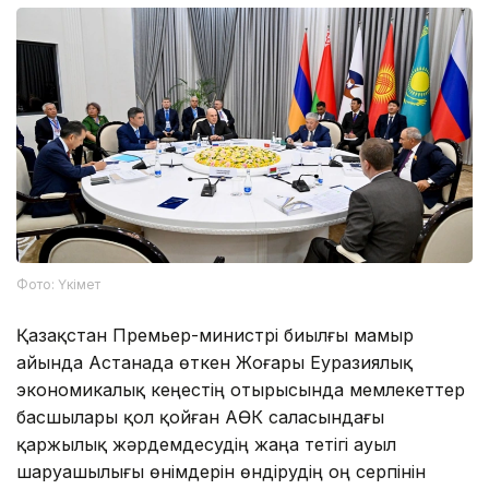
Фото: Үкімет
Қазақстан Премьер-министрі биылғы мамыр
айында Астанада өткен Жоғары Еуразиялық
экономикалық кеңестің отырысында мемлекеттер
басшылары қол қойған АӨК саласындағы
қаржылық жәрдемдесудің жаңа тетігі ауыл
шаруашылығы өнімдерін өндірудің оң серпінін