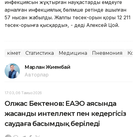
инфекциясын жұқтырған науқастарды емдеуге
арналған инфекциялық бөлімше ретінде ашылған
57 нысан жабылды. Жалпы төсек-орын қоры 12 211
төсек-орынға қысқарды», - деді Алексей Цой.
Үкімет
Статистика
Медицина
Пневмония
Кор
Марлан Жиембай
Авторлар
17:03, 06 Тамыз 2026
Олжас Бектенов: ЕАЭО аясында
жасанды интеллект пен кедергісіз
саудаға басымдық беріледі