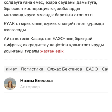
қолдауға ғана емес, өзара сауданы дамытуға,
бірлескен кооперациялық жобаларды
ынталандыруға мүмкіндік беретінін атап өтті.
ЕҮАК отырысының жұмысы кеңейтілген құрамда
жалғасады.
Айта кетелік Қазақстан ЕАЭО-ның бірыңғай
цифрлық аккредиттеу кеңістігін қалыптастыруды
ұсынғаны туралы
жазған едік
.
Үкімет
Логистика
Олжас Бектенов
ЕАЭО
Сауд
Назым Бөлесова
Авторлар
15:30, 06 Тамыз 2026
Жеңіл өнеркәсіпті дамытуға