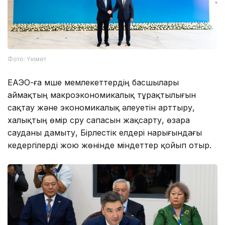
Фото: Үкімет
ЕАЭО-ға мүше мемлекеттердің басшылары
аймақтың макроэкономикалық тұрақтылығын
сақтау және экономикалық әлеуетін арттыру,
халықтың өмір сүру сапасын жақсарту, өзара
сауданы дамыту, Бірлестік елдері нарығындағы
кедергілерді жою жөнінде міндеттер қойып отыр.