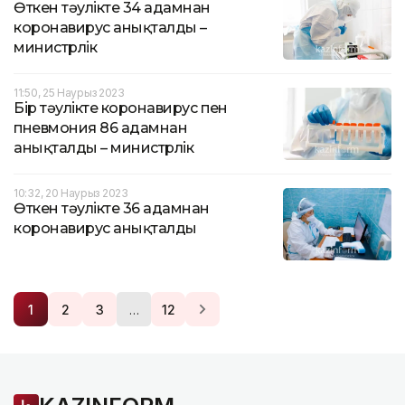
Өткен тәулікте 34 адамнан
коронавирус анықталды –
министрлік
11:50, 25 Наурыз 2023
Бір тәулікте коронавирус пен
пневмония 86 адамнан
анықталды – министрлік
10:32, 20 Наурыз 2023
Өткен тәулікте 36 адамнан
коронавирус анықталды
…
1
2
3
12