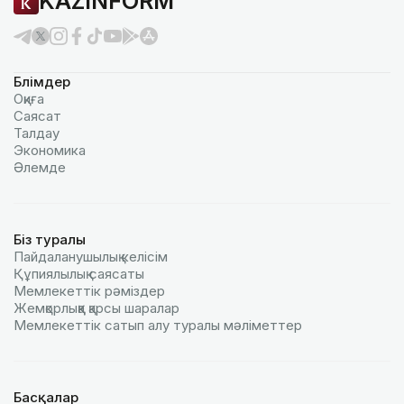
KAZINFORM
Бөлімдер
Оқиға
Саясат
Талдау
Экономика
Әлемде
Біз туралы
Пайдаланушылық келiciм
Құпиялылық саясаты
Мемлекеттік рәміздер
Жемқорлыққа қарсы шаралар
Мемлекеттік сатып алу туралы мәлiметтер
Басқалар