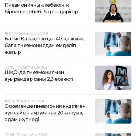
Пневмонияның көбеюінің
бірнеше себебі бар — дәрігер
15:01, 25 Желтоқсан 2024
Батыс Қазақстанда 140-қа жуық
бала пневмониядан емделіп
жатыр
20:06, 17 Желтоқсан 2024
ШҚО-да пневмониямен
ауырғандар саны 2,3 есе өсті
18:00, 06 Қараша 2024
Өскеменде пневмония күдігімен
күн сайын ауруханаға 20-ға жуық
адам жүгінеді
22:38, 17 Қыркүйек 2024