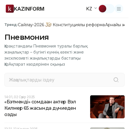
KAZINFORM
KZ
Сайлау-2026
Конституциялық реформа
Арнайы жо
Тренд:
Пневмония
Қазақстандағы Пневмония туралы барлық
жаңалықтар – бүгінгі күннің өзекті және
эксклюзивті жаңалықтарды бастапқы
ҚазАқпарат көздерінен оқыңыз
14:01, 02 Сәуір 2025
«Бэтменді» сомдаған актер Вэл
Килмер 65 жасында дүниеден
озды
12:21, 12 Қаңтар 2025