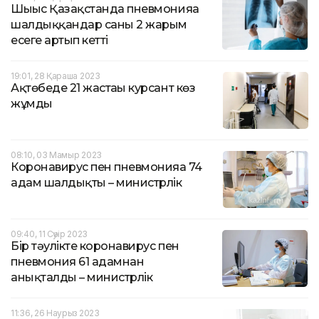
Шығыс Қазақстанда пневмонияға
шалдыққандар саны 2 жарым
есеге артып кетті
19:01, 28 Қараша 2023
Ақтөбеде 21 жастағы курсант көз
жұмды
08:10, 03 Мамыр 2023
Коронавирус пен пневмонияға 74
адам шалдықты – министрлік
09:40, 11 Сәуір 2023
Бір тәулікте коронавирус пен
пневмония 61 адамнан
анықталды – министрлік
11:36, 26 Наурыз 2023