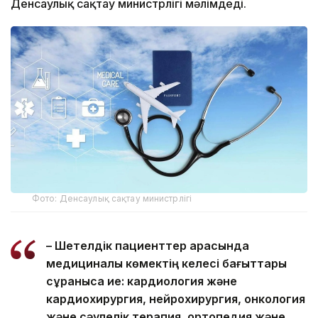
Денсаулық сақтау министрлігі мәлімдеді.
Фото: Денсаулық сақтау министрлігі
– Шетелдік пациенттер арасында
медициналық көмектің келесі бағыттары
сұранысқа ие: кардиология және
кардиохирургия, нейрохирургия, онкология
және сәулелік терапия, ортопедия және