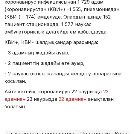
коронавирус инфекциясынан 1 729 адам
(коронавирустан (КВИ+) –1 555, пневмониядан
(КВИ-) – 174) емделуде. Олардың ішінде 152
пациент стационарда, 1 577 науқас
амбулаториялық деңгейде ем қабылдауда.
КВИ+, КВИ- шалдыққандар арасында:
- 3 адамның жағдайы ауыр,
- 2 пациенттің жағдайы өте ауыр,
- 2 науқас өкпені жасанды желдету аппаратына
қосылған.
Айта кетейік, коронавирус 22 наурызда
23
адамнан,
23 наурызда
22 адамнан
анықталған
болатын.
Қазақстандағы коронавирус
Пневмония
Корона