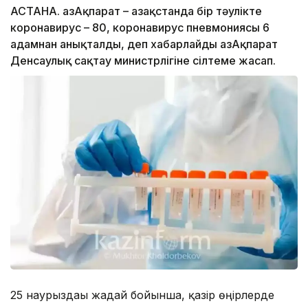
АСТАНА. ҚазАқпарат – Қазақстанда бір тәулікте
коронавирус – 80, коронавирус пневмониясы 6
адамнан анықталды, деп хабарлайды ҚазАқпарат
Денсаулық сақтау министрлігіне сілтеме жасап.
25 наурыздағы жағдай бойынша, қазір өңірлерде