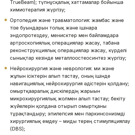
TrueBeam); түпнұсқалық хаттамалар бойынша
химиотерапия жүргізу;
Ортопедия және травматология: жамбас және
тізе буындарын толық және ішінара
эндопротездеу, менисктер мен байламдарға
артроскопиялық операциялар жасау, табанға
реконструкциялық операциялар жасау, күрделі
сынықтар кезінде металлоостеосинтез жүргізу;
Нейрохирургия және неврология: ми және
жұлын ісіктерін алып тастау, оның ішінде
навигациялық нейрохирургия әдістерін қолдану;
омыртқааралық дискілердің жарығын
микрохирургиялық жолмен алып тастау; бекіту
жүйелерін қолдана отырып омыртқаны
тұрақтандыру; эпилепсия мен паркинсонизмді
хирургиялық емдеу – миды терең стимуляциялау
(DBS);