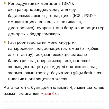
Репродуктивтік медицина (ЭКҰ):
экстракорпоралдық ұрықтандыру
бағдарламаларының толық циклі (ICSI, PGD –
имплантация алдындағы генетикалық
диагностика), суррогат ана болу және ооциттер
донорлығы бағдарламалары;
Гастроэнтерология және хирургия:
лапароскопиялық холецистэктомия (өт қабын
алып тастау), асқазан резекциясы және
бариатриялық операциялар, асқазан-ішек
жолындағы жаңа түзілімдерді эндоскопиялық
жолмен алып тастау, бауыр мен ұйқы безіне аз
инвазивті операциялар жасау.
Айта кетейік, бұған дейін елімізде 4,5 мың шетелдік
азамат ем алғанын
жазғанбыз.