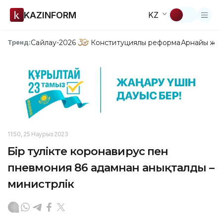
KAZINFORM
KZ
Сайлау-2026
Конституциялық реформа
Арнайы жо
Тренд:
11:50, 25 Наурыз 2023
Бір тәулікте коронавирус пен
пневмония 86 адамнан анықталды –
министрлік