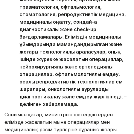
травматология, офтальмология,
стоматология, репродуктивтік медицина,
медициналық оңалту, сондай-ақ
диагностикалық және check-up
бағдарламалары. Еліміздің медициналық
ұйымдарында мамандандырылған және
жоғары технологиялық араласулар, оның
ішінде жүрекке жасалатын операциялар,
нейрохирургиялық және ортопедиялық
операциялар, офтальмологиялық емдеу,
қосалқы репродуктивтік технологиялар ем-
шаралары, онкологиялық ауруларды
диагностикалау және емдеу жүргізіледі, –
делінген хабарламада.
Сонымен қатар, министрлік шетелдіктерден
елімізде жасалатын мына операциялар мен
медициналық рәсім түрлеріне сұраныс жоғары