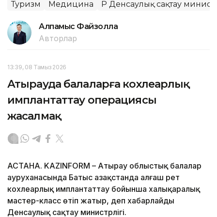
Туризм
Медицина
ҚР Денсаулық сақтау министр
Алпамыс Файзолла
Авторлар
13:39, 08 Тамыз 2026
Атырауда балаларға кохлеарлық
имплантаттау операциясы
жасалмақ
АСТАНА. KAZINFORM – Атырау облыстық балалар
ауруханасында Батыс Қазақстанда алғаш рет
кохлеарлық имплантаттау бойынша халықаралық
мастер-класс өтіп жатыр, деп хабарлайды
Денсаулық сақтау министрлігі.