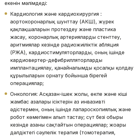
екенін мәлімдеді:
Кардиология және кардиохирургия :
аортокоронарлық шунттау (АКШ), жүрек
қақпақшаларын протездеу және пластика
жасау, коронарлық артерияларды стенттеу,
аритмиялар кезінде радиожиіліктік абляция
(РЖА), кардиостимуляторларды, оның ішінде
кардиовертер-дефибрилляторларды
имплантациялау, қанайналымды қосалқы қолдау
құрылғыларын орнату бойынша бірегей
операциялар;
Онкология: Асқазан-ішек жолы, өкпе және кіші
жамбас ағзалары ісіктерін аз инвазивті
әдістермен, оның ішінде лапароскопиялық және
робот көмегімен алып тастау; сүт безі обыры
кезінде ағзаны сақтайтын операциялар; жоғары
дәлдіктегі сәулелік терапия (томотерапия,