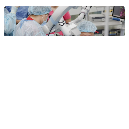
Фото: Денсаулық сақтау министрлігі
Есту қабілеті ауыр бұзылған балалар алдағы уақытта
жоғары технологиялық медициналық көмекті
тұрғылықты жеріне жақын жерде алу мүмкіндігіне
ие болады.