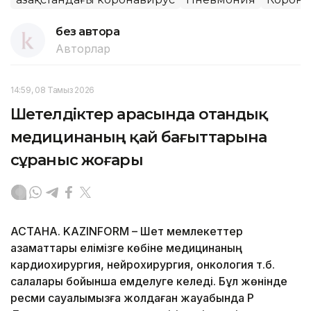
без автора
Авторлар
14:59, 08 Тамыз 2026
Шетелдіктер арасында отандық
медицинаның қай бағыттарына
сұраныс жоғары
АСТАНА. KAZINFORM – Шет мемлекеттер
азаматтары елімізге көбіне медицинаның
кардиохирургия, нейрохирургия, онкология т.б.
салалары бойынша емделуге келеді. Бұл жөнінде
ресми сауалымызға жолдаған жауабында ҚР