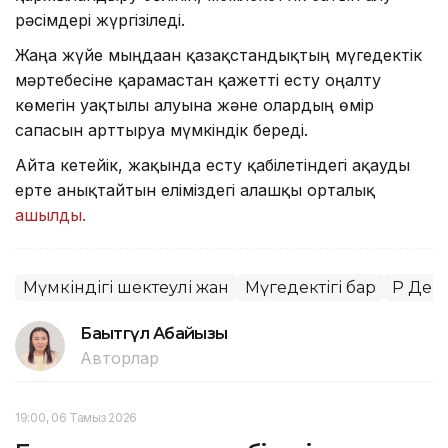
рәсімдері жүргізіледі.
Жаңа жүйе мыңдаған қазақстандықтың мүгедектік
мәртебесіне қарамастан қажетті есту оңалту
көмегін уақтылы алуына және олардың өмір
сапасын арттыруға мүмкіндік береді.
Айта кетейік, жақында есту қабілетіндегі ақауды
ерте анықтайтын еліміздегі алғашқы орталық
ашылды.
Мүмкіндігі шектеулі жан
Мүгедектігі бар
ҚР Ден
Бақытгүл Абайқызы
Авторлар
19:00, 06 Тамыз 2026