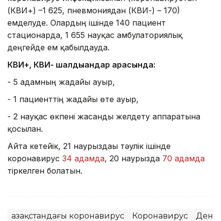
(КВИ+) –1 625, пневмониядан (КВИ-) – 170)
емделуде. Олардың ішінде 140 пациент
стационарда, 1 655 науқас амбулаториялық
деңгейде ем қабылдауда.
КВИ+, КВИ- шалдыққандар арасында:
- 5 адамның жағдайы ауыр,
- 1 пациенттің жағдайы өте ауыр,
- 2 науқас өкпені жасанды желдету аппаратына
қосылған.
Айта кетейік, 21 наурыздағы тәулік ішінде
коронавирус
34 адамда
, 20 наурызда
70 адамда
тіркелген болатын.
Қазақстандағы коронавирус
Коронавирус
Денс