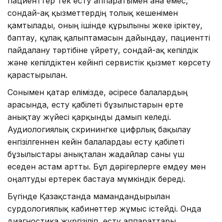
пациенттер тек есту аппаратымен ғана емес,
сондай-ақ қызметтердің толық кешенімен
қамтылады, оның ішінде құрылғыны жеке іріктеу,
баптау, құлақ қалыптамасын дайындау, пациентті
пайдалану тәртібіне үйрету, сондай-ақ кепілдік
және кепілдіктен кейінгі сервистік қызмет көрсету
қарастырылған.
Сонымен қатар елімізде, әсіресе балалардың
арасында, есту қабілеті бұзылыстарын ерте
анықтау жүйесі қарқынды дамып келеді.
Аудиологиялық скринингке цифрлық бақылау
енгізілгеннен кейін балалардағы есту қабілеті
бұзылыстары анықталған жағдайлар саны үш
еседен астам артты. Бұл дәрігерлерге емдеу мен
оңалтуды ертерек бастауға мүмкіндік береді.
Бүгінде Қазақстанда мамандандырылған
сурдологиялық кабинеттер жұмыс істейді. Онда
диагностика жүргізіліп, есту аппараттары