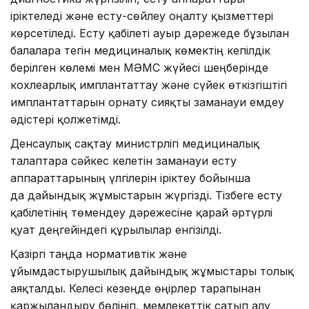
іріктеледі және есту-сөйлеу оңалту қызметтері
көрсетіледі. Есту қабілеті ауыр дәрежеде бұзылған
балаларға тегін медициналық көмектің кепілдік
берілген көлемі мен МӘМС жүйесі шеңберінде
кохлеарлық имплантаттау және сүйек өткізгіштігі
имплантаттарын орнату сияқты заманауи емдеу
әдістері қолжетімді.
Денсаулық сақтау министрлігі медициналық
талаптарға сәйкес келетін заманауи есту
аппараттарының үлгілерін іріктеу бойынша
да дайындық жұмыстарын жүргізді. Тізбеге есту
қабілетінің төмендеу дәрежесіне қарай әртүрлі
қуат деңгейіндегі құрылғылар енгізілді.
Қазіргі таңда нормативтік және
ұйымдастырушылық дайындық жұмыстары толық
аяқталды. Келесі кезеңде өңірлер тарапынан
қаржыландыру бөлініп, мемлекеттік сатып алу