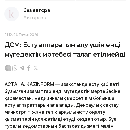
без автора
Авторлар
21:12, 06 Тамыз 2026
ДСМ: Есту аппаратын алу үшін енді
мүгедектік мәртебесі талап етілмейді
АСТАНА. KAZINFORM — Қазақстанда есту қабілеті
бұзылған азаматтар енді мүгедектік мәртебесіне
қарамастан, медициналық көрсетілім бойынша
есту аппараттарын ала алады. Денсаулық сақтау
министрлігі жаңа тетік арқылы есту оңалту
қызметтерін қолжетімді етуді көздеп отыр. Бұл
туралы ведомствоның баспасөз қызметі мәлім