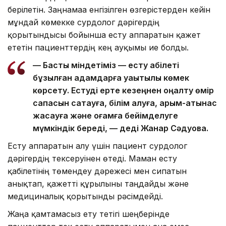
берілетін. Заңнамаға енгізілген өзгерістерден кейін
мұндай көмекке сурдолог дәрігердің
қорытындысы бойынша есту аппаратын қажет
ететін пациенттердің кең ауқымы ие болды.
— Басты міндетіміз — есту қабілеті
бұзылған адамдарға уақытылы көмек
көрсету. Естуді ерте кезеңнен оңалту өмір
сапасын сақтауға, білім алуға, қарым-қатынас
жасауға және қоғамға бейімделуге
мүмкіндік береді, — деді Жанар Сәдуова.
Есту аппаратын алу үшін пациент сурдолог
дәрігердің тексеруінен өтеді. Маман есту
қабілетінің төмендеу дәрежесі мен сипатын
анықтап, қажетті құрылғыны таңдайды және
медициналық қорытынды рәсімдейді.
Жаңа қамтамасыз ету тетігі шеңберінде