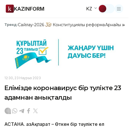
KAZINFORM
KZ
Сайлау-2026
Конституциялық реформа
Арнайы жо
Тренд:
12:30, 23 Наурыз 2023
Елімізде коронавирус бір тәулікте 23
адамнан анықталды
АСТАНА. ҚазАқпарат – Өткен бір тәулікте ел