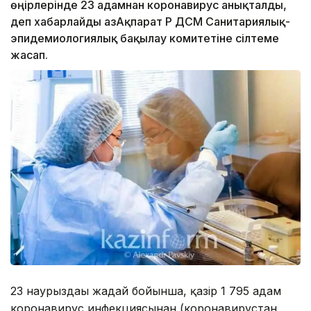
өңірлерінде 23 адамнан коронавирус анықталды,
деп хабарлайды ҚазАқпарат ҚР ДСМ Санитариялық-
эпидемиологиялық бақылау комитетіне сілтеме
жасап.
23 наурыздағы жағдай бойынша, қазір 1 795 адам
коронавирус инфекциясынан (коронавирустан