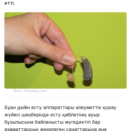
етті.
Фото: Pixabay.com
Бұған дейін есту аппараттары әлеуметтік қорғау
жүйесі шеңберінде есту қабілетінің ауыр
бұзылысына байланысты мүгедектігі бар
азаматтардың жекелеген санаттарына ғана