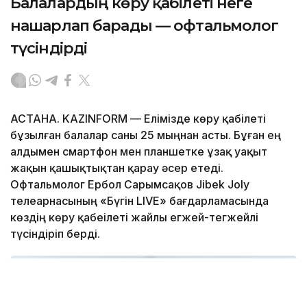
Балалардың көру қабілеті неге
нашарлап барады — офтальмолог
түсіндірді
АСТАНА. KAZINFORM — Елімізде көру қабілеті
бұзылған балалар саны 25 мыңнан асты. Бұған ең
алдымен смартфон мен планшетке ұзақ уақыт
жақын қашықтықтан қарау әсер етеді.
Офтальмолог Ербол Сарымсақов Jibek Joly
телеарнасының «Бүгін LIVE» бағдарламасында
көздің көру қабеілеті жайлы егжей-тегжейлі
түсіндіріп берді.