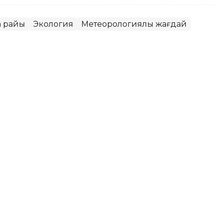
а райы
Экология
Метеорологиялық жағдай
қаласында ауа сапасы
ет
МК еліміздегі ауа сапасына қатысты