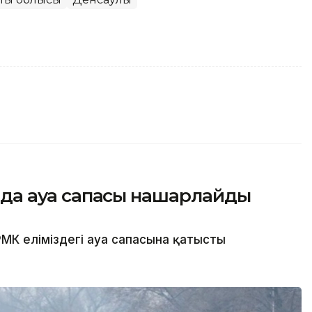
сында ауа сапасы нашарлайды
МК еліміздегі ауа сапасына қатысты