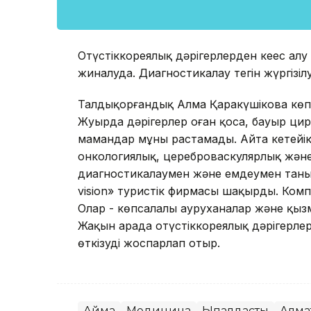
Оңтүстіккореялық дәрігерлерден кеңес алу
жиналуда. Диагностикалау тегін жүргізіл
Талдықорғандық Алма Қаракүшікова көп 
Жуырда дәрігерлер оған қоса, бауыр ци
мамандар мұны растамады. Айта кетейік
онкологиялық, цереброваскулярлық жән
диагностикалаумен және емдеумен таныма
vision» туристік фирмасы шақырды. Комп
Олар - көпсалалы ауруханалар және қызм
Жақын арада оңтүстіккореялық дәрігерле
өткізуді жоспарлап отыр.
Аймақ
Медицина
Ықпалдастық
Алма