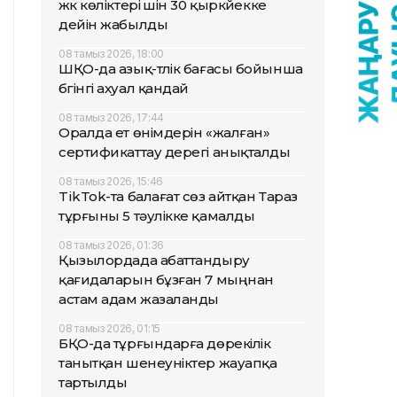
жүк көліктері үшін 30 қыркүйекке
дейін жабылды
08 тамыз 2026, 18:00
ШҚО-да азық-түлік бағасы бойынша
бүгінгі ахуал қандай
08 тамыз 2026, 17:44
Оралда ет өнімдерін «жалған»
сертификаттау дерегі анықталды
08 тамыз 2026, 15:46
TikTok-та балағат сөз айтқан Тараз
тұрғыны 5 тәулікке қамалды
08 тамыз 2026, 01:36
Қызылордада абаттандыру
қағидаларын бұзған 7 мыңнан
астам адам жазаланды
08 тамыз 2026, 01:15
БҚО-да тұрғындарға дөрекілік
танытқан шенеуніктер жауапқа
тартылды