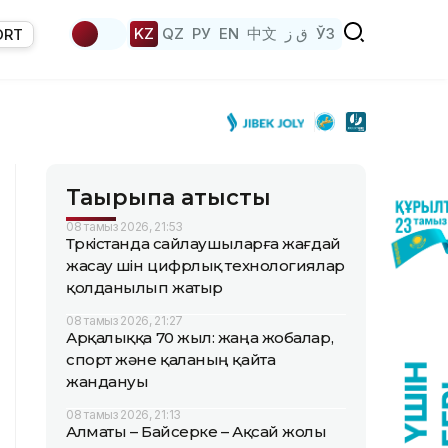
KZ
QZ
РУ
EN
中文
ق ز
ЎЗ
ORT
Тақырыпқа қатысты
08 тамыз 2026, 21:53
Түркістанда сайлаушыларға жағдай
жасау үшін цифрлық технологиялар
қолданылып жатыр
08 тамыз 2026, 21:27
Арқалыққа 70 жыл: жаңа жобалар,
спорт және қаланың қайта
жандануы
08 тамыз 2026, 21:13
Алматы – Байсерке – Ақсай жолы