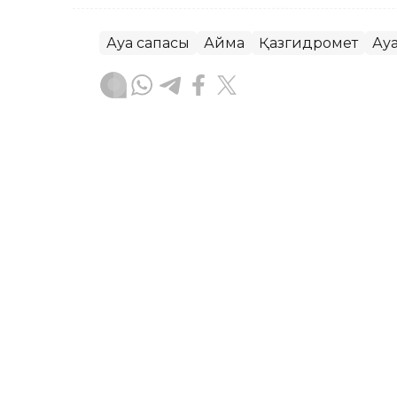
Ауа сапасы
Аймақ
Қазгидромет
Ау
Жасұлан Бақытбекұлы
Авторлар
07:16, 05 Тамыз 2026
Бүгін еліміздің бір ғана 
төмендейді – Қазгидром
АСТАНА. KAZINFORM – «Қазгидромет» Р