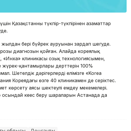
 үшін Қазақстанның түкпір-түкпірінен азаматтар
уде.
жылдан бері бүйрек ауруынан зардап шегуде.
ррозы диагнозын қойған. Алайда кореялық
, «Инха» клиникасы озық технологиясымен,
е жүрек-қантамырлары дерттерін 100%
л. Шетелдік дәрігерлерді елімізге «Korea
ания Кореядағы өзге 40 клиникамен де серіктес.
ет көрсету аясы шектеулі емдеу мекемелері.
р осындай кеңес беру шараларын Астанада да
ты облысы
Денсаулық