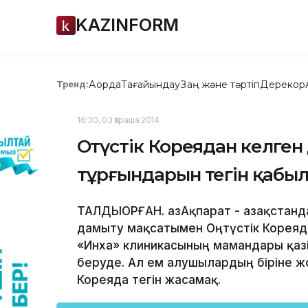
KAZINFORM
Ақорда
Тағайындау
Заң және тәртіп
Дерекқор
Тренд:
16:30, 03 Қараша 2014
Оңтүстік Кореядан келге
тұрғындарын тегін қабы
ТАЛДЫҚОРҒАН. ҚазАқпарат - Қазақста
дамыту мақсатымен Оңтүстік Кореяда
«Инха» клиникасының мамандары қаз
беруде. Ал ем алушылардың біріне жо
Кореяда тегін жасамақ.