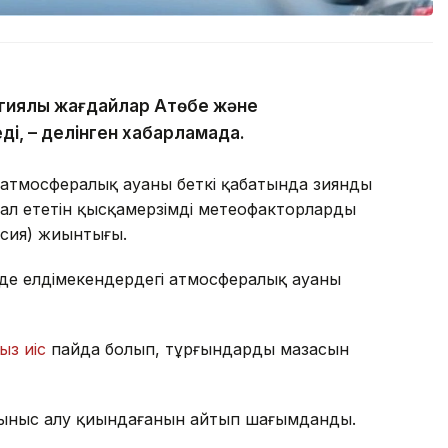
гиялық жағдайлар Ақтөбе және
ді, – делінген хабарламада.
атмосфералық ауаның беткі қабатында зиянды
ал ететін қысқамерзімді метеофакторлардың
рсия) жиынтығы.
де елдімекендердегі атмосфералық ауаның
ыз иіс
пайда болып, тұрғындардың мазасын
ыныс алу қиындағанын айтып шағымданды.