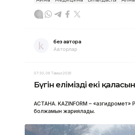
без автора
Авторлар
07:30, 06 Тамыз 2026
Бүгін еліміздің екі қала
АСТАНА. KAZINFORM – «Қазгидромет» Р
болжамын жариялады.