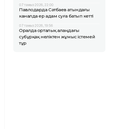
07 тамыз 2026, 22:00
Павлодарда Сәтбаев атындағы
каналда ер адам суға батып кетті
07 тамыз 2026, 19:56
Оралда орталық алаңдағы
субұрқақ неліктен жұмыс істемей
тұр