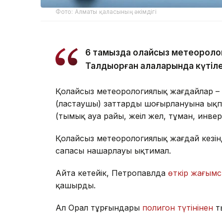
Фото: Алматы қаласының әкімдігі
6 тамызда қолайсыз метеороло
Талдықорған қалаларында күтіле
Қолайсыз метеорологиялық жағдайлар – 
(ластаушы) заттардың шоғырлануына ықп
(тымық ауа райы, жеңіл жел, тұман, инве
Қолайсыз метеорологиялық жағдай кезін
сапасы нашарлауы ықтимал.
Айта кетейік, Петропавлда
өткір жағымс
қашырды.
Ал Орал тұрғындары
полигон түтінінен
т