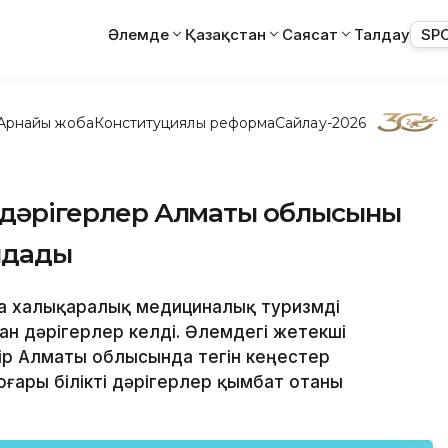
Әлемде
Қазақстан
Саясат
Талдау
SP
Арнайы жоба
Конституциялық реформа
Сайлау-2026
н дәрігерлер Алматы облысының
лдады
нда халықаралық медициналық туризмді
н дәрігерлер келді. Әлемдегі жетекші
ір Алматы облысында тегін кеңестер
ғары білікті дәрігерлер қымбат отаны