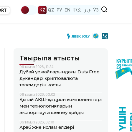
KZ
QZ
РУ
EN
中文
ق ز
ЎЗ
ORT
Тақырыпқа қатысты
06 тамыз 2026, 11:34
Дубай әуежайларындағы Duty Free
дүкендері криптовалюта
төлемдерін қосты
06 тамыз 2026, 03:02
Қытай АҚШ-қа дрон компоненттері
мен технологияларын
экспорттауға шектеу қойды
06 тамыз 2026, 02:10
Араб және ислам елдері