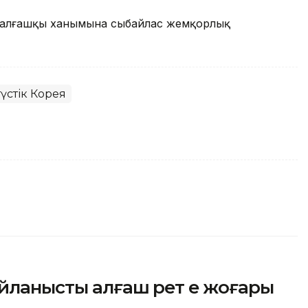
кс-алғашқы ханымына сыбайлас жемқорлық
үстік Корея
йланысты алғаш рет ең жоғары