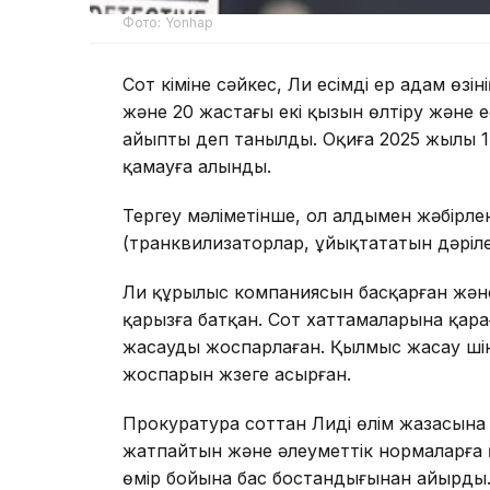
Фото: Yonhap
Сот үкіміне сәйкес, Ли есімді ер адам өз
және 20 жастағы екі қызын өлтіру және е
айыпты деп танылды. Оқиға 2025 жылы 14 
қамауға алынды.
Тергеу мәліметінше, ол алдымен жәбірл
(транквилизаторлар, ұйықтататын дәрілер
Ли құрылыс компаниясын басқарған жән
қарызға батқан. Сот хаттамаларына қара
жасауды жоспарлаған. Қылмыс жасау үшін қ
жоспарын жүзеге асырған.
Прокуратура соттан Лиді өлім жазасына 
жатпайтын және әлеуметтік нормаларға
өмір бойына бас бостандығынан айырды