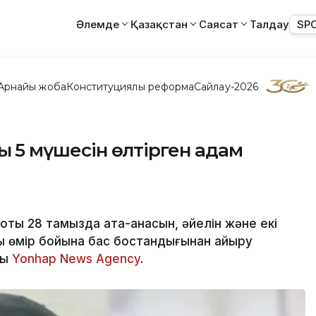
Әлемде
Қазақстан
Саясат
Талдау
SP
Арнайы жоба
Конституциялық реформа
Сайлау-2026
ың 5 мүшесін өлтірген адам
соты 28 тамызда ата-анасын, әйелін және екі
ы өмір бойына бас бостандығынан айыру
ды
Yonhap News Agency
.