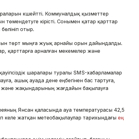
раларын күшейтті. Коммуналдық қызметтер
 төмендетуге кірісті. Сонымен қатар қарттар
 бөлініп отыр.
атын төрт мыңға жуық арнайы орын дайындалды.
р, қарттарға арналған мекемелер және
а қауіпсіздік шаралары туралы SMS-хабарламалар
уға, ашық ауада дене еңбегінен бас тартуға,
ға және жақындарының жағдайын бақылауға
Кореяның Янсан қаласында ауа температурасы 42,5
зіліп келе жатқан метеобақылаулар тарихындағы
ең