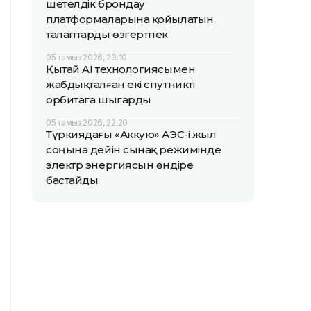
шетелдік брондау
платформаларына қойылатын
талаптарды өзгертпек
05 тамыз 2026, 23:10
Қытай AI технологиясымен
жабдықталған екі спутникті
орбитаға шығарды
05 тамыз 2026, 22:20
Түркиядағы «Аккую» АЭС-і жыл
соңына дейін сынақ режимінде
электр энергиясын өндіре
бастайды