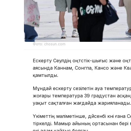
Фото: chosun.com
Ескерту Сеулдің оңтүстік-шығыс және оң
аясында Каннам, Сонгпа, Кансо және Ква
қамтылды.
Мұндай ескерту сезілетін ауа температур
жоғары температура 39 градустан асқанд
уақыт сақталған жағдайда жарияланады.
Үкіметтің мәліметінше, дүйсенбі күні ған
тіркелді. Мамыр айының ортасынан бері
екі адам қайтыс болған.