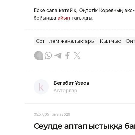
Еске сала кетейік, Оңтүстік Кореяның э
бойынша
айып
тағылды.
Сот
Әлем жаңалықтары
Қылмыс
Оңт
Бегабат Ұзақов
Авторлар
05:57, 05 Тамыз 2026
Сеулде аптап ыстыққа ба