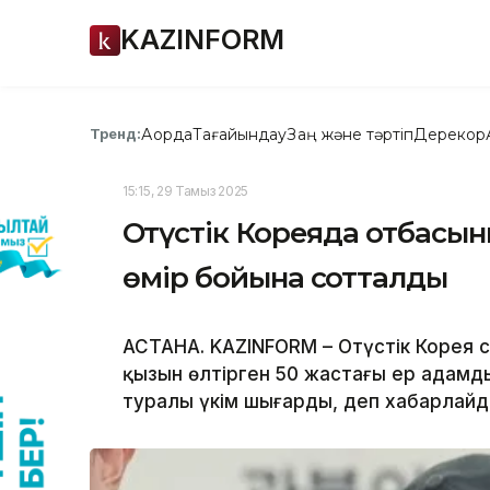
KAZINFORM
Ақорда
Тағайындау
Заң және тәртіп
Дерекқор
Тренд:
15:15, 29 Тамыз 2025
Оңтүстік Кореяда отбасын
өмір бойына сотталды
АСТАНА. KAZINFORM – Оңтүстік Корея 
қызын өлтірген 50 жастағы ер адамд
туралы үкім шығарды, деп хабарлай