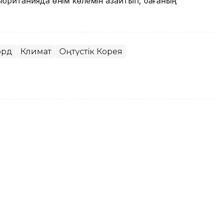
британияда өнім көлемін азайтып, бағаның
орд
Климат
Оңтүстік Корея
ратуралық рекорд орнатылды
түстік Кореяның оңтүстік-шығысындағы Янсан