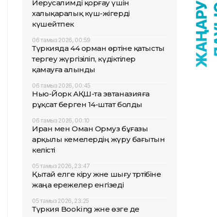
Иерусалимді қорғау үшін
халықаралық күш-жігерді
күшейтпек
06 тамыз 2026, 00:59
Түркияда 44 орман өртіне қатысты
тергеу жүргізіліп, күдіктілер
қамауға алынды
06 тамыз 2026, 00:45
Нью-Йорк АҚШ-та эвтаназияға
рұқсат берген 14-штат болды
06 тамыз 2026, 00:10
Иран мен Оман Ормуз бұғазы
арқылы кемелердің жүру бағытын
келісті
05 тамыз 2026, 23:47
Қытай елге кіру және шығу тәртібіне
жаңа ережелер енгізеді
05 тамыз 2026, 23:25
Түркия Booking және өзге де