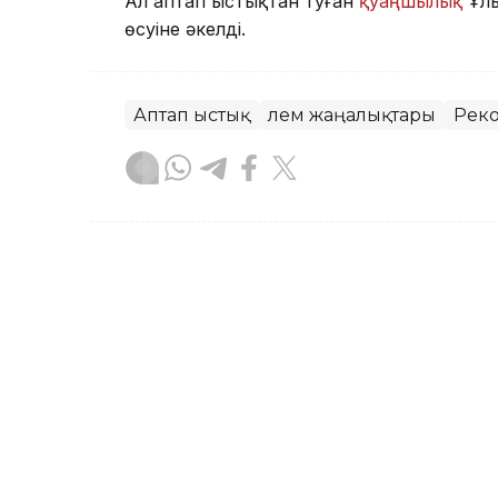
Ал аптап ыстықтан туған
қуаңшылық
Ұлы
өсуіне әкелді.
Аптап ыстық
Әлем жаңалықтары
Рек
Жасұлан Бақытбекұлы
Авторлар
14:40, 03 Тамыз 2026
Оңтүстік Кореяда темпе
АСТАНА. KAZINFORM – Жексенбі күні Оң