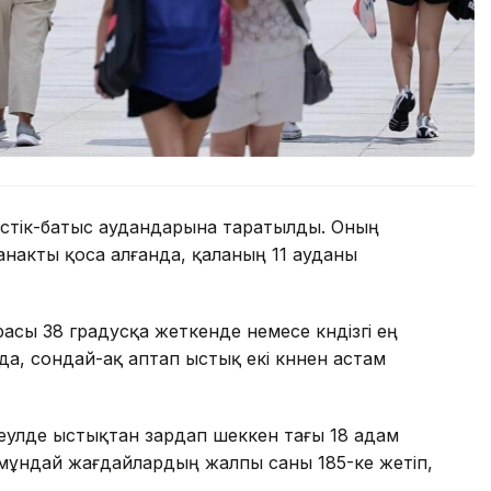
түстік-батыс аудандарына таратылды. Оның
накты қоса алғанда, қаланың 11 ауданы
асы 38 градусқа жеткенде немесе күндізгі ең
а, сондай-ақ аптап ыстық екі күннен астам
а Сеулде ыстықтан зардап шеккен тағы 18 адам
 мұндай жағдайлардың жалпы саны 185-ке жетіп,