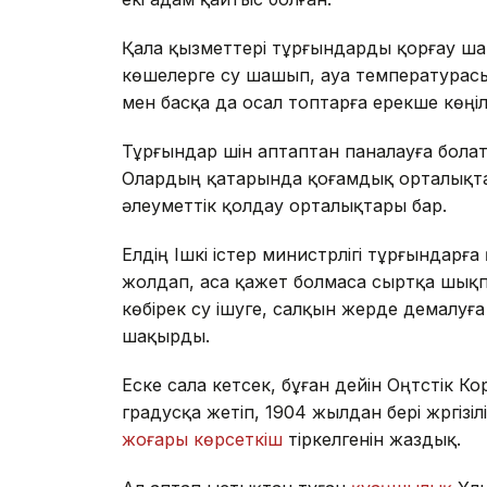
Қала қызметтері тұрғындарды қорғау ша
көшелерге су шашып, ауа температурасын
мен басқа да осал топтарға ерекше көңіл
Тұрғындар үшін аптаптан паналауға бол
Олардың қатарында қоғамдық орталықта
әлеуметтік қолдау орталықтары бар.
Елдің Ішкі істер министрлігі тұрғындарғ
жолдап, аса қажет болмаса сыртқа шықпа
көбірек су ішуге, салқын жерде демалу
шақырды.
Еске сала кетсек, бұған дейін Оңтүстік 
градусқа жетіп, 1904 жылдан бері жүргі
жоғары көрсеткіш
тіркелгенін жаздық.