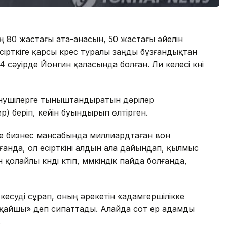
інің 80 жастағы ата-анасын, 50 жастағы әйелін
сірткіге қарсы күрес туралы заңды бұзғандықтан
сәуірде Йонгин қаласында болған. Ли келесі күні
енушілерге тыныштандыратын дәрілер
) беріп, кейін буындырып өлтірген.
е бизнес мансабында миллиардтаған вон
ғанда, ол есірткіні алдын ала дайындап, қылмыс
олайлы күнді күтіп, мүмкіндік пайда болғанда,
кесуді сұрап, оның әрекетін «адамгершілікке
 қайшы» деп сипаттады. Алайда сот ер адамды
.