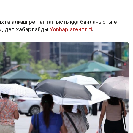
ихта алғаш рет аптап ыстыққа байланысты ең
ы, деп хабарлайды
Yonhap агенттігі
.