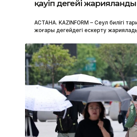
қауіп деңгейі жарияланды
АСТАНА. KAZINFORM – Сеул билігі тар
жоғары деңгейдегі ескерту жариялад