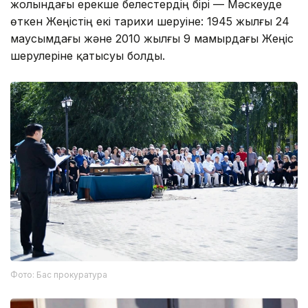
жолындағы ерекше белестердің бірі — Мәскеуде
өткен Жеңістің екі тарихи шеруіне: 1945 жылғы 24
маусымдағы және 2010 жылғы 9 мамырдағы Жеңіс
шерулеріне қатысуы болды.
Фото: Бас прокуратура