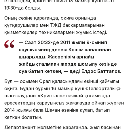
еткеніндей, қайғылы оқиға 18 мамыр күні сағат
19:30-да болды.
Оның сөзіне қарағанда, оқиға орнында
құтқарушылар мен ТЖД басқармаларынан
қызметкерлер техникалармен жұмыс істеді.
— Сағат 20:32-де 2011 жылғы 9-сынып
оқушысының денесі Көшім каналынан
шығарылды. Жасөспірім арнайы
жабдықталмаған жерде шомылу кезінде
суға батып кеткен, — деді Елдос Батталов.
Бұл — осымен Орал қаласындағы екінші қайғылы
оқиға. Бұдан бұрын 16 мамыр күні «Телеорталық»
шағынауданы «Кристалл» саяжай қоғамында
ересектердің қарауынсыз жағалауда ойнап жүрген
2014 жылғы бала Шаған өзеніне құлап, батып
кеткен болатын.
Департамент мәліметіне қарағанда, жыл басынан