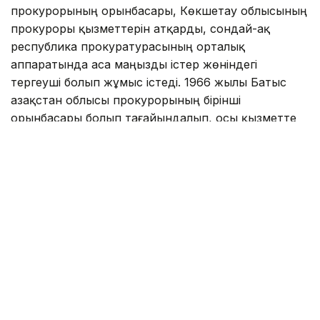
прокурорының орынбасары, Көкшетау облысының
прокуроры қызметтерін атқарды, сондай-ақ
республика прокуратурасының орталық
аппаратында аса маңызды істер жөніндегі
тергеуші болып жұмыс істеді. 1966 жылы Батыс
Қазақстан облысы прокурорының бірінші
орынбасары болып тағайындалып, осы қызметте
жиырма жыл еңбек етіп, құрметті демалысқа
шығып, қызметін аяқтады.