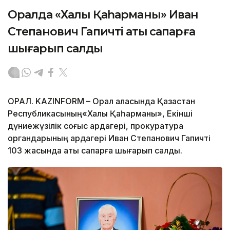
Оралда «Халық Қаһарманы» Иван
Степанович Гапичті ақтық сапарға
шығарып салды
ОРАЛ. KAZINFORM – Орал қаласында Қазақстан
Республикасының«Халық Қаһарманы», Екінші
дүниежүзілік соғыс ардагері, прокуратура
органдарының ардагері Иван Степанович Гапичті
103 жасында ақтық сапарға шығарып салды.