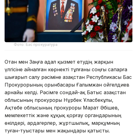
Фото: Бас прокуратура
Отан мен Заңға адал қызмет етудің жарқын
үлгісіне айналған көрнекті тұлғаны соңғы сапарға
шығарып салу рәсіміне Қазақстан Республикасы Бас
Прокурорының орынбасары Ғалымжан Қойгелдиев
арнайы келді. Рәсімге сондай-ақ Батыс Қазақстан
облысының прокуроры Нұрбек Ұласбекұлы,
Ақтөбе облысының прокуроры Марат Әбішев,
мемлекеттік және құқық қорғау органдарының
өкілдері, ардагерлер, жұртшылық, марқұмның
туған-туыстары мен жақындары қатысты.