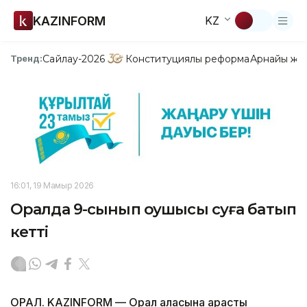
KAZINFORM
KZ
Сайлау-2026
Конституциялық реформа
Арнайы жо
Тренд:
16:01, 19 Мамыр 2026
Оралда 9-сынып оқушысы суға батып
кетті
ОРАЛ. KAZINFORM — Орал қаласына қарасты