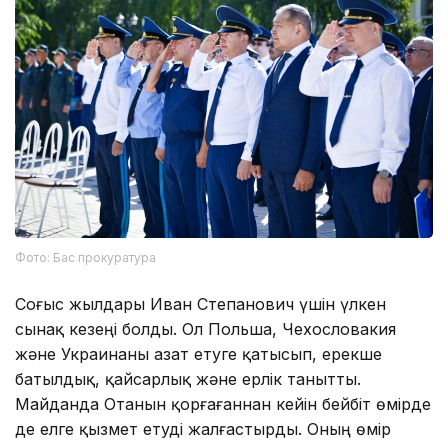
Фото: Бас прокуратура
Соғыс жылдары Иван Степанович үшін үлкен
сынақ кезеңі болды. Ол Польша, Чехословакия
және Украинаны азат етуге қатысып, ерекше
батылдық, қайсарлық және ерлік танытты.
Майданда Отанын қорғағаннан кейін бейбіт өмірде
де елге қызмет етуді жалғастырды. Оның өмір