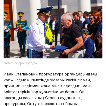
Фото: Бас прокуратура
Иван Степанович прокуратура органдарындағы
көпжылдық қызметінде жоғары кәсібилігімен,
принципшілдігімен және мінсіз адалдығымен
әріптестерінің зор құрметіне ие болды. Ол
Қарағанды қаласының Сталин ауданының
прокуроры, Оңтүстік Қазақстан облысы