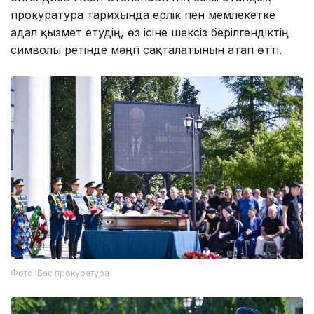
прокуратура тарихында ерлік пен мемлекетке
адал қызмет етудің, өз ісіне шексіз берілгендіктің
символы ретінде мәңгі сақталатынын атап өтті.
Фото: Бас прокуратура