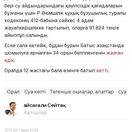
бері су айдындарындағы қауіпсіздік қағидаларын
бұзғаны үшін ҚР Әкімшілік құқық бұзушылық туралы
кодексінің 412-бабына сәйкес 4 адам
жауапкершілікке тартылып, оларға 91 824 теңге
айыппұл салынды.
Еске сала кетейік, бұдан бұрын Батыс Қазақстанда
шомылуға арналған 34 орын белгіленгенін
жазған
едік
.
Оралда 12 жастағы бала өзенге батып
кетті
.
Орал
Суға кетті
Төтенше оқиғалар, апаттар
суға 
Ғайсағали Сейтақ
Авторлар
15:11, 06 Тамыз 2026