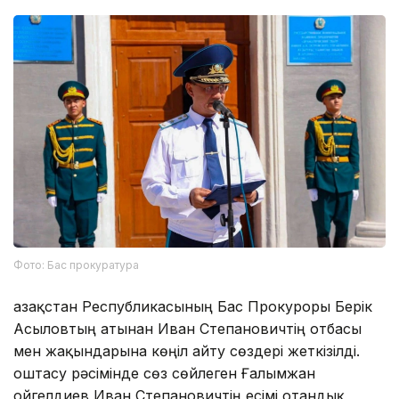
Фото: Бас прокуратура
Қазақстан Республикасының Бас Прокуроры Берік
Асыловтың атынан Иван Степановичтің отбасы
мен жақындарына көңіл айту сөздері жеткізілді.
Қоштасу рәсімінде сөз сөйлеген Ғалымжан
Қойгелдиев Иван Степановичтің есімі отандық