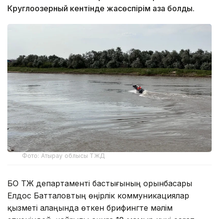
Круглоозерный кентінде жасөспірім қаза болды.
Фото: Атырау облысы ТЖД
БҚО ТЖ департаменті бастығының орынбасары
Елдос Батталовтың өңірлік коммуникациялар
қызметі алаңында өткен брифингте мәлім