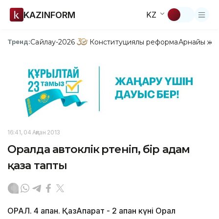
KAZINFORM
KZ
Сайлау-2026
Конституциялық реформа
Арнайы жо
Тренд:
16:41, 04 Ақпан 2013
Оралда автокөлік өртеніп, бір адам
қаза тапты
ОРАЛ. 4 ақпан. ҚазАқпарат - 2 ақпан күні Орал