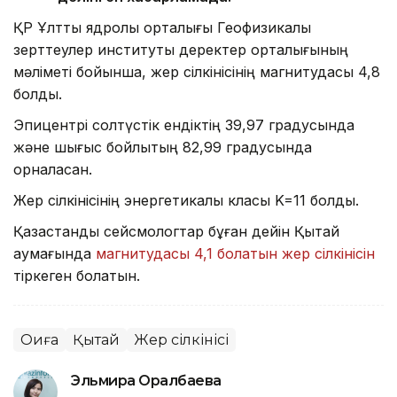
ҚР Ұлттық ядролық орталығы Геофизикалық
зерттеулер институты деректер орталығының
мәліметі бойынша, жер сілкінісінің магнитудасы 4,8
болды.
Эпицентрі солтүстік ендіктің 39,97 градусында
және шығыс бойлықтың 82,99 градусында
орналасқан.
Жер сілкінісінің энергетикалық класы K=11 болды.
Қазақстандық сейсмологтар бұған дейін Қытай
аумағында
магнитудасы 4,1 болатын жер сілкінісін
тіркеген болатын.
Оқиға
Қытай
Жер сілкінісі
Эльмира Оралбаева