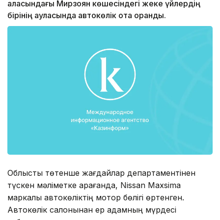
қаласындағы Мирзоян көшесіндегі жеке үйлердің
бірінің ауласында автокөлік отқа оранды.
Облыстық төтенше жағдайлар департаментінен
түскен мәліметке қарағанда, Nissan Maxsima
маркалы автокөліктің мотор бөлігі өртенген.
Автокөлік салонынан ер адамның мүрдесі