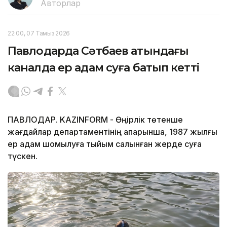
Авторлар
22:00, 07 Тамыз 2026
Павлодарда Сәтбаев атындағы
каналда ер адам суға батып кетті
ПАВЛОДАР. KAZINFORM - Өңірлік төтенше
жағдайлар департаментінің ақпарынша, 1987 жылғы
ер адам шомылуға тыйым салынған жерде суға
түскен.