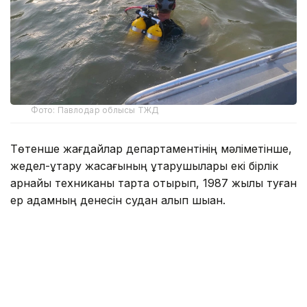
Фото: Павлодар облысы ТЖД
Төтенше жағдайлар департаментінің мәліметінше,
жедел-құтқару жасағының құтқарушылары екі бірлік
арнайы техниканы тарта отырып, 1987 жылы туған
ер адамның денесін судан алып шыққан.