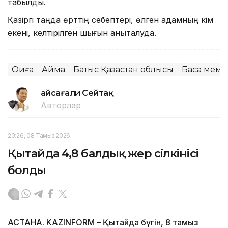
табылды.
Қазіргі таңда өрттің себептері, өлген адамның кім
екені, келтірілген шығын анықталуда.
Оқиға
Аймақ
Батыс Қазақстан облысы
Басқа мемл
Ғайсағали Сейтақ
Авторлар
20:26, 08 Тамыз 2026
Қытайда 4,8 балдық жер сілкінісі
болды
АСТАНА. KAZINFORM – Қытайда бүгін, 8 тамыз