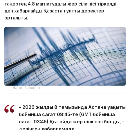
таңертең 4,8 магнитудалы жер сілкінісі тіркелді,
деп хабарлайды Қазақстан ұлттық деректер
орталығы.
Фото: Анадолы
– 2026 жылдың 8 тамызында Астана уақыты
бойынша сағат 08:45-те (GMT бойынша
сағат 03:45) Қытайда жер сілкінісі болды, -
делінген хабарламада.