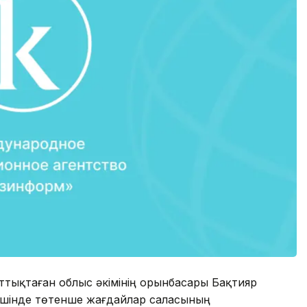
ттықтаған облыс әкімінің орынбасары Бақтияр
ішінде төтенше жағдайлар саласының