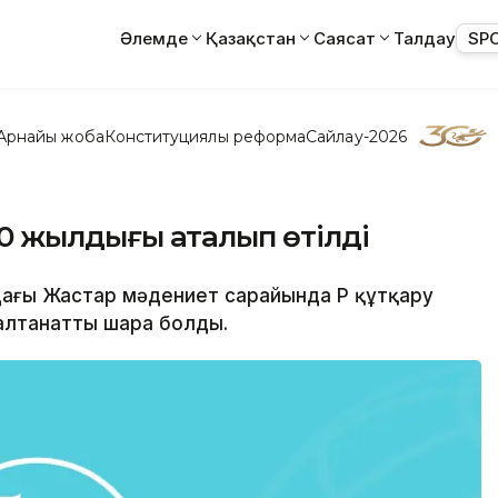
Әлемде
Қазақстан
Саясат
Талдау
SP
Арнайы жоба
Конституциялық реформа
Сайлау-2026
 20 жылдығы аталып өтілді
лдағы Жастар мәдениет сарайында ҚР құтқару
алтанатты шара болды.