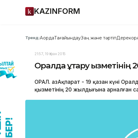
KAZINFORM
Ақорда
Тағайындау
Заң және тәртіп
Дерекқор
Тренд:
21:57, 19 Қазан 2015
Оралда құтқару қызметінің
ОРАЛ. ҚазАқпарат - 19 қазан күні Ора
қызметінің 20 жылдығына арналған с