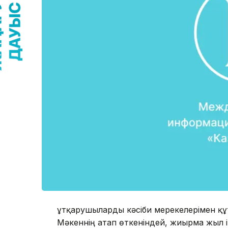
Құтқарушыларды кәсіби мерекелерімен құ
Мәкеннің атап өткеніндей, жиырма жыл 