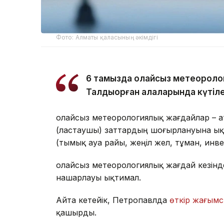
Фото: Алматы қаласының әкімдігі
6 тамызда қолайсыз метеороло
Талдықорған қалаларында күтіле
Қолайсыз метеорологиялық жағдайлар – 
(ластаушы) заттардың шоғырлануына ық
(тымық ауа райы, жеңіл жел, тұман, инв
Қолайсыз метеорологиялық жағдай кезін
нашарлауы ықтимал.
Айта кетейік, Петропавлда
өткір жағымс
қашырды.