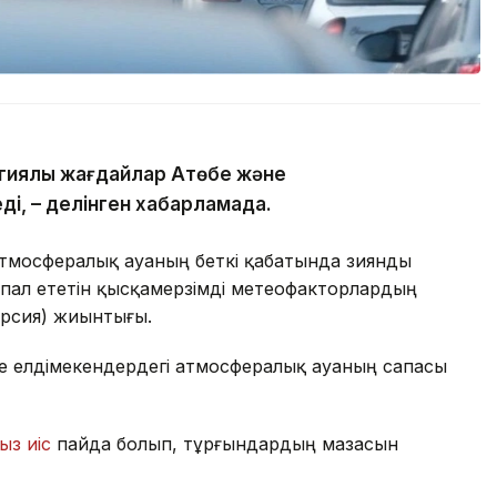
гиялық жағдайлар Ақтөбе және
ді, – делінген хабарламада.
атмосфералық ауаның беткі қабатында зиянды
пал ететін қысқамерзімді метеофакторлардың
ерсия) жиынтығы.
де елдімекендердегі атмосфералық ауаның сапасы
ыз иіс
пайда болып, тұрғындардың мазасын