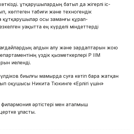
ткізді. Құтқарушылардың батыл да жігерлі іс-
п, көптеген табиғи және техногендік
ңда құтқарушылар осы заманғы құрал-
зкелген уақытта ең күрделі міндеттерді
ағдайлардың алдын алу және зардаптарын жою
партаментінің үздік қызметкерлері ҚР ІІМ
рын иеленді.
үлдіков биылғы мамырда суға кетіп бара жатқан
нып оқушысы Никита Тюкинге «Ерлігі үшін»
 филармония әртістері мен аталмыш
цертке ұласты.