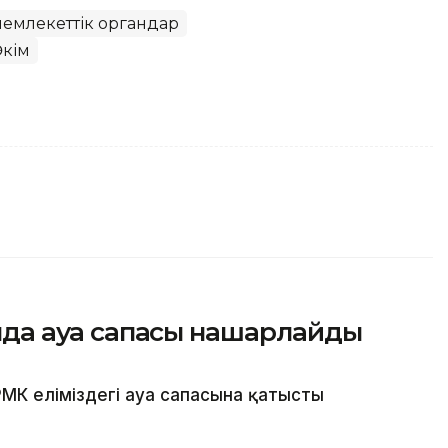
 мемлекеттік органдар
кім
сында ауа сапасы нашарлайды
МК еліміздегі ауа сапасына қатысты