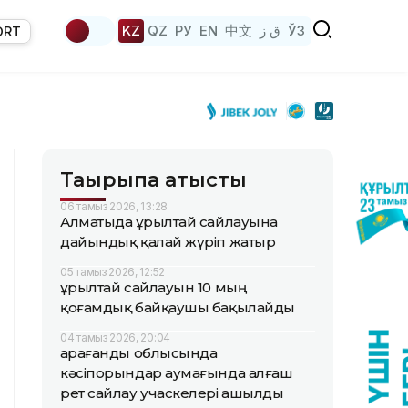
KZ
QZ
РУ
EN
中文
ق ز
ЎЗ
ORT
Тақырыпқа қатысты
06 тамыз 2026, 13:28
Алматыда Құрылтай сайлауына
дайындық қалай жүріп жатыр
05 тамыз 2026, 12:52
Құрылтай сайлауын 10 мың
қоғамдық байқаушы бақылайды
04 тамыз 2026, 20:04
Қарағанды облысында
кәсіпорындар аумағында алғаш
рет сайлау учаскелері ашылды