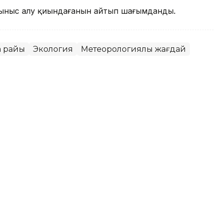
ыныс алу қиындағанын айтып шағымданды.
а райы
Экология
Метеорологиялық жағдай
қаласында ауа сапасы
ет