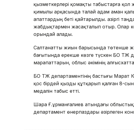
қызметкерлері қомақты табыстарға қол же
қимылы арқасында талай адам аман қалы
апаттардың беті қайтарылды. Қазіргі та
жабдықтармен жасақталып отыр. Олар ке
орындай алады.
Салтанатты жиын барысында төтенше ж
бағытында ерекше көзге түскен БҚО ТЖ де
марапаттарын, облыс әкімінің алғысхатта
БҚО ТЖ департаментінің бастығы Марат К
қос бірдей қызды құтқарып қалған 8-сы
медалін табыс етті.
Шара Ғ.Құрманғалиев атындағы облыстық
департамент өнерпаздары әзірлеген кон