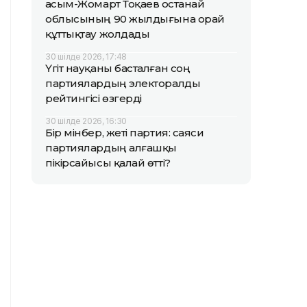
Қасым-Жомарт Тоқаев Қостанай
облысының 90 жылдығына орай
құттықтау жолдады
30 шілде 2026, 17:48
Үгіт науқаны басталған соң
партиялардың электоралды
рейтингісі өзгерді
30 шілде 2026, 16:30
Бір мінбер, жеті партия: саяси
партиялардың алғашқы
пікірсайысы қалай өтті?