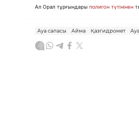
Ал Орал тұрғындары
полигон түтінінен
т
Ауа сапасы
Аймақ
Қазгидромет
Ау
Жасұлан Бақытбекұлы
Авторлар
07:16, 05 Тамыз 2026
Бүгін еліміздің бір ғана 
төмендейді – Қазгидром