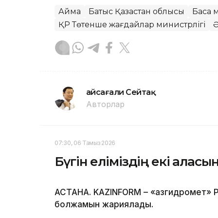
Аймақ
Батыс Қазақстан облысы
Басқа
ҚР Төтенше жағдайлар министрлігі
Ә
Ғайсағали Сейтақ
Авторлар
07:30, 06 Тамыз 2026
Бүгін еліміздің екі қала
АСТАНА. KAZINFORM – «Қазгидромет» Р
болжамын жариялады.