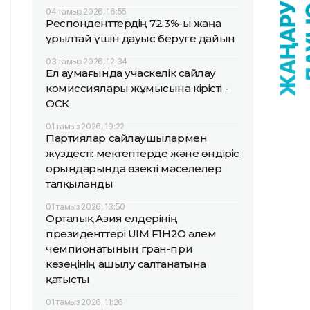
04 тамыз 2026, 16:55
Респонденттердің 72,3%-ы жаңа
Құрылтай үшін дауыс беруге дайын
03 тамыз 2026, 12:34
Ел аумағында учаскелік сайлау
комиссиялары жұмысына кірісті -
ОСК
01 тамыз 2026, 19:22
Партиялар сайлаушылармен
жүздесті: мектептерде және өндіріс
орындарында өзекті мәселелер
талқыланды
01 тамыз 2026, 13:50
Орталық Азия елдерінің
президенттері UIM F1H2O әлем
чемпионатының гран-при
кезеңінің ашылу салтанатына
қатысты
01 тамыз 2026, 11:26