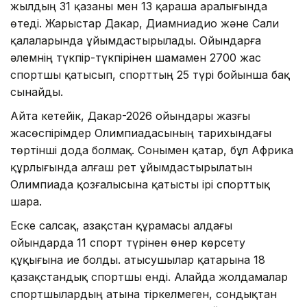
жылдың 31 қазаны мен 13 қараша аралығында
өтеді. Жарыстар Дакар, Диамниадио және Сали
қалаларында ұйымдастырылады. Ойындарға
әлемнің түкпір-түкпірінен шамамен 2700 жас
спортшы қатысып, спорттың 25 түрі бойынша бақ
сынайды.
Айта кетейік, Дакар-2026 ойындары жазғы
жасөспірімдер Олимпиадасының тарихындағы
төртінші дода болмақ. Сонымен қатар, бұл Африка
құрлығында алғаш рет ұйымдастырылатын
Олимпиада қозғалысына қатысты ірі спорттық
шара.
Еске салсақ, Қазақстан құрамасы алдағы
ойындарда 11 спорт түрінен өнер көрсету
құқығына ие болды. Қатысушылар қатарына 18
қазақстандық спортшы енді. Алайда жолдамалар
спортшылардың атына тіркелмеген, сондықтан