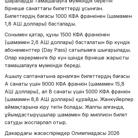
шараларды тамашалауға мүмкіндік беретін
бірнеше санаттағы билеттерді ұсынған.
Билеттердің бағасы 1000 КФА франкінен (шамамен
1,8 АҚШ доллары) басталады.
Сонымен қатар, құны 1500 КФА франкінен
(шамамен 2,6 АҚШ доллары) басталатын бір күндік
абонементтер (Day Pass) сатылымға шығарылады.
Олар көрерменге бір күн ішінде бірнеше жарысты
тамашалауға мүмкіндік береді.
Ашылу салтанатына арналған билеттердің бағасы
А санаты үшін 9000 КФА франкін (шамамен 15,8
АҚШ доллары), ал B санаты үшін 5000 КФА франкін
(шамамен 8,8 АҚШ доллары) құрайды. Жанкүйерлер
аймақтарына кіру тегін болады. Жалпы алғанда,
ұйымдастырушылар шамамен бір миллион билет
сатуды жоспарлап отыр.
Дакардағы жасөспірімдер Олимпиадасы 2026