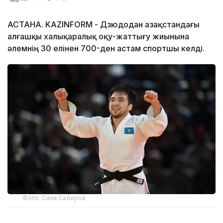
АСТАНА. KAZINFORM - Дзюдодан Қазақстандағы
алғашқы халықаралық оқу-жаттығу жиынына
әлемнің 30 елінен 700-ден астам спортшы келді.
Фото: Сали Сабиров