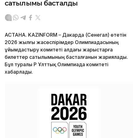
сатылымы басталды
АСТАНА. KAZINFORM – Дакарда (Сенегал) өтетін
2026 жылғы жасөспірімдер Олимпиадасының
ұйымдастыру комитеті алдағы жарыстарға
билеттер сатылымының басталғанын жариялады.
Бұл туралы ҚР Ұлттық Олимпиада комитеті
хабарлады.