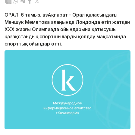
ОРАЛ. 6 тамыз. ҚазАқпарат - Орал қаласындағы
Мәншүк Мәметова алаңында Лондонда өтіп жатқан
ХХХ жазғы Олимпиада ойындарына қатысушы
қазақстандық спортшыларды қолдау мақсатында
спорттық ойындар өтті.