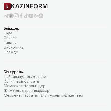
KAZINFORM
Бөлімдер
Оқиға
Саясат
Талдау
Экономика
Әлемде
Біз туралы
Пайдаланушылық келiciм
Құпиялылық саясаты
Мемлекеттік рәміздер
Жемқорлыққа қарсы шаралар
Мемлекеттік сатып алу туралы мәлiметтер