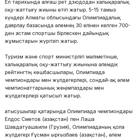
Ел тарихында алғаш рет дзюдодан халықаралық
оқу-жаттығу жиыны өтіп жатыр. 5-15 тамыз
күндері Алматы облысындағы Олимпиадалық
даярлау базасында әлемнің 30 елінен келген 700-
ден астам спортшы бірлескен дайындық
жұмыстарын жүргізіп жатыр.
Туризм және спорт министрлігі мәліметінше,
халықаралық оқу-жаттығу жиынына әлемдік
рейтингтің көшбасшылары, Олимпиада
чемпиондары мен жүлдегерлері, сондай-ақ әлем
чемпионаттарының жеңімпаздары мен
жүлдегерлері қатысып жатыр.
Қатысушылар қатарында Олимпиада чемпиондары
Елдос Сметов (Қазақстан) пен Лаша
Шавдатуашвили (Грузия), Олимпиаданың қола
жүлдегері Ғұсман Қырғызбаев (Қазақстан), әлем