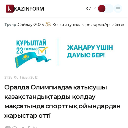
KAZINFORM
KZ
Сайлау-2026
Конституциялық реформа
Арнайы жо
Тренд:
21:28, 06 Тамыз 2012
Оралда Олимпиадаға қатысушы
қазақстандықтарды қолдау
мақсатында спорттық ойындардан
жарыстар өтті