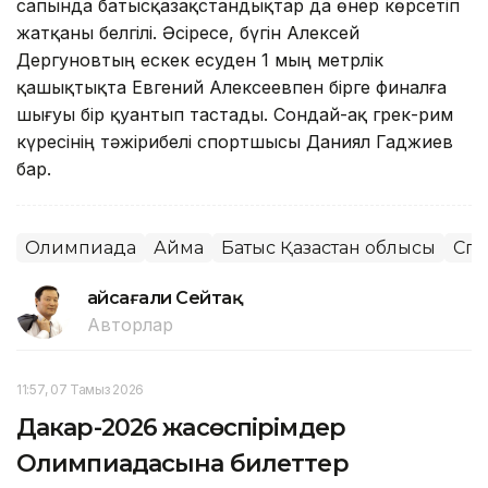
сапында батысқазақстандықтар да өнер көрсетіп
жатқаны белгілі. Әсіресе, бүгін Алексей
Дергуновтың ескек есуден 1 мың метрлік
қашықтықта Евгений Алексеевпен бірге финалға
шығуы бір қуантып тастады. Сондай-ақ грек-рим
күресінің тәжірибелі спортшысы Даниял Гаджиев
бар.
Олимпиада
Аймақ
Батыс Қазақстан облысы
Спо
Ғайсағали Сейтақ
Авторлар
11:57, 07 Тамыз 2026
Дакар-2026 жасөспірімдер
Олимпиадасына билеттер