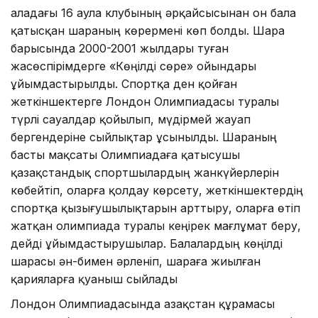
Қаладағы 16 аула клубының әрқайсысынан он бала
қатысқан шараның көрермені көп болды. Шара
барысында 2000-2001 жылдары туған
жасөспірімдерге «Көңілді сөре» ойындары
ұйымдастырылды. Спортқа ден қойған
жеткіншектерге Лондон Олимпиадасы туралы
түрлі сауалдар қойылып, мүдірмей жауап
бергендеріне сыйлықтар ұсынылды. Шараның
басты мақсаты Олимпиадаға қатысушы
қазақстандық спортшылардың жанкүйерлерін
көбейтіп, оларға қолдау көрсету, жеткіншектердің
спортқа қызығушылықтарын арттыру, оларға өтіп
жатқан олимпиада туралы кеңірек мағлұмат беру,
дейді ұйымдастырушылар. Балалардың көңілді
шарасы ән-бимен әрленіп, шараға жиылған
қарияларға қуаныш сыйлады
Лондон Олимпиадасында Қазақстан құрамасы