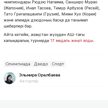
чемпиондары Рюдзю Нагаяма, Санширо Мурао
(Жапония), Инал Тасоев, Тимур Арбузов (Ресей),
Тато Григалашвили (Грузия), Мими Хух (Корея)
және әлемдік дзюдоның басқа да танымал
шеберлері бар.
Айта кетейік, Қазақстан жүзуден АҚШ-тағы
халықаралық турнирде
17 медаль жеңіп алды.
Олимпиада
Дзюдо
Спорт
Эльмира Оралбаева
Авторлар