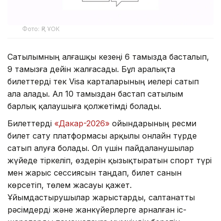
Фото: ҚР ҰОК
Сатылымның алғашқы кезеңі 6 тамызда басталып,
9 тамызға дейін жалғасады. Бұл аралықта
билеттерді тек Visa карталарының иелері сатып
ала алады. Ал 10 тамыздан бастап сатылым
барлық қалаушыға қолжетімді болады.
Билеттерді
«Дакар-2026»
ойындарының ресми
билет сату платформасы арқылы онлайн түрде
сатып алуға болады. Ол үшін пайдаланушылар
жүйеде тіркеліп, өздерін қызықтыратын спорт түрі
мен жарыс сессиясын таңдап, билет санын
көрсетіп, төлем жасауы қажет.
Ұйымдастырушылар жарыстарды, салтанатты
рәсімдерді және жанкүйерлерге арналған іс-