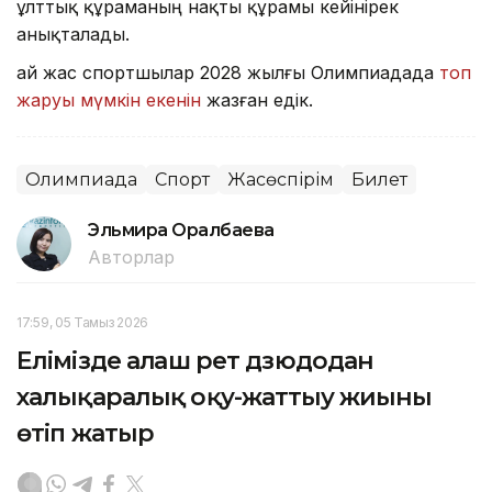
ұлттық құраманың нақты құрамы кейінірек
анықталады.
Қай жас спортшылар 2028 жылғы Олимпиадада
топ
жаруы мүмкін екенін
жазған едік.
Олимпиада
Спорт
Жасөспірім
Билет
Эльмира Оралбаева
Авторлар
17:59, 05 Тамыз 2026
Елімізде алғаш рет дзюдодан
халықаралық оқу-жаттығу жиыны
өтіп жатыр