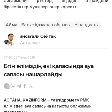
филармония әртістері, өңірдегі этномәдени
бірлестіктер мүшелері өнер көрсетті.
Аймақ
Батыс Қазақстан облысы
Ықпалдастық
Ғайсағали Сейтақ
Авторлар
07:30, 06 Тамыз 2026
Бүгін еліміздің екі қаласында ауа
сапасы нашарлайды
АСТАНА. KAZINFORM – «Қазгидромет» РМК
еліміздегі ауа сапасына қатысты болжамын
жариялады.