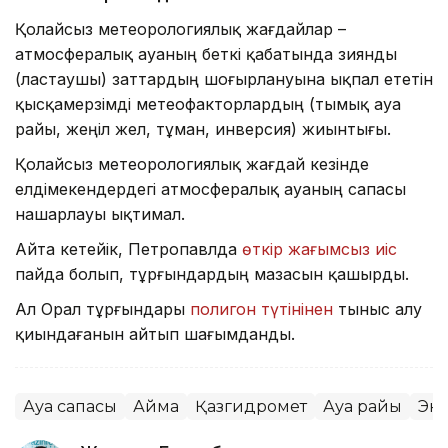
Қолайсыз метеорологиялық жағдайлар –
атмосфералық ауаның беткі қабатында зиянды
(ластаушы) заттардың шоғырлануына ықпал ететін
қысқамерзімді метеофакторлардың (тымық ауа
райы, жеңіл жел, тұман, инверсия) жиынтығы.
Қолайсыз метеорологиялық жағдай кезінде
елдімекендердегі атмосфералық ауаның сапасы
нашарлауы ықтимал.
Айта кетейік, Петропавлда
өткір жағымсыз иіс
пайда болып, тұрғындардың мазасын қашырды.
Ал Орал тұрғындары
полигон түтінінен
тыныс алу
қиындағанын айтып шағымданды.
Ауа сапасы
Аймақ
Қазгидромет
Ауа райы
Эк