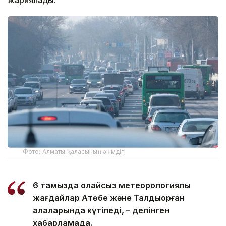
Фото: Алматы қаласының әкімдігі
6 тамызда қолайсыз метеорологиялық
жағдайлар Ақтөбе және Талдықорған
қалаларында күтіледі, – делінген
хабарламада.