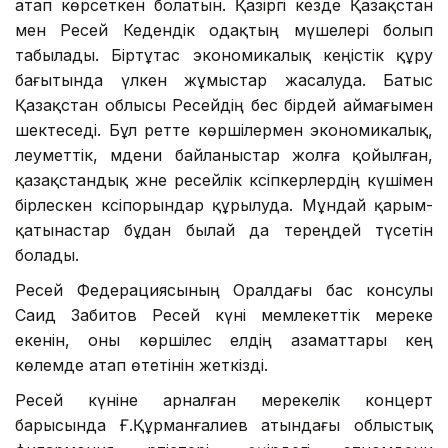
атап көрсеткен болатын. Қазіргі кезде Қазақстан
мен Ресей Кедендік одақтың мүшелері болып
табылады. Біртұтас экономикалық кеңістік құру
бағытында үлкен жұмыстар жасалуда. Батыс
Қазақстан облысы Ресейдің бес бірдей аймағымен
шектеседі. Бұл ретте көршілермен экономикалық,
әлеуметтік, мәдени байланыстар жолға қойылған,
қазақстандық және ресейлік кәсіпкерлердің күшімен
бірлескен кәсіпорындар құрылуда. Мұндай қарым-
қатынастар бұдан былай да тереңдей түсетін
болады.
Ресей Федерациясының Оралдағы бас консулы
Саид Забитов Ресей күні мемлекеттік мереке
екенін, оны көршілес елдің азаматтары кең
көлемде атап өтетінін жеткізді.
Ресей күніне арналған мерекелік концерт
барысында Ғ.Құрманғалиев атындағы облыстық