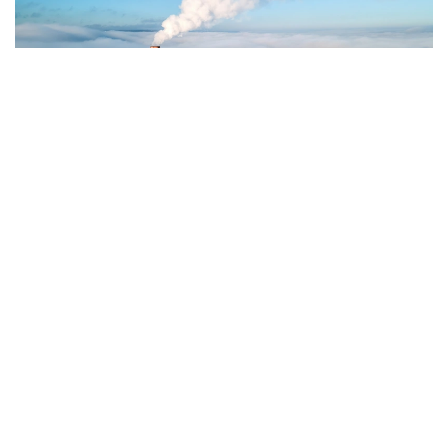
Фото: Magnific.com
5 тамызда қолайсыз метеорологиялық
жағдайлар Ақтөбе қалаласында күтіледі, –
делінген хабарламада.
Қолайсыз метеорологиялық жағдайлар –
атмосфералық ауаның беткі қабатында зиянды
(ластаушы) заттардың шоғырлануына ықпал ететін
қысқамерзімді метеофакторлардың (тымық ауа
райы, жеңіл жел, тұман, инверсия) жиынтығы.
Қолайсыз метеорологиялық жағдай кезінде
елдімекендердегі атмосфералық ауаның сапасы