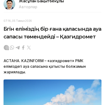
Жасұлан Бақытбекұлы
Авторлар
07:16, 05 Тамыз 2026
Бүгін еліміздің бір ғана қаласында ауа
сапасы төмендейді – Қазгидромет
АСТАНА. KAZINFORM – «Қазгидромет» РМК
еліміздегі ауа сапасына қатысты болжамын
жариялады.