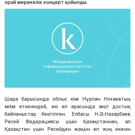
орай мерекелік концерт қойылды.
Шара барысында облыс әкімі Нұрлан Ноғаевтың
мәлім еткеніндей, екі ел арасында мәңгі достық
байланыстар бекітілген. Елбасы Н.Ә.Назарбаев
Ресей Федерациясы үшін Қазақстаннан, ал
Қазақстан үшін Ресейден жақын ел жоқ екенін