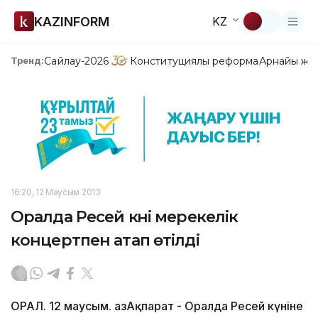
KAZINFORM
KZ
Сайлау-2026
Конституциялық реформа
Арнайы жо
Тренд:
16:20, 12 Маусым 2013
Оралда Ресей күні мерекелік
концертпен атап өтілді
ОРАЛ. 12 маусым. ҚазАқпарат - Оралда Ресей күніне