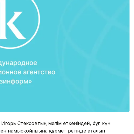
 Игорь Стексовтың мәлім еткеніндей, бұл күн
мен намысқойлығына құрмет ретінде аталып