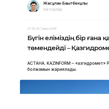
Жасұлан Бақытбекұлы
Авторлар
07:16, 05 Тамыз 2026
Бүгін еліміздің бір ғана 
төмендейді – Қазгидром
АСТАНА. KAZINFORM – «Қазгидромет» Р
болжамын жариялады.