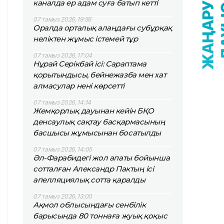
каналда ер адам суға батып кетті
07 тамыз 2026, 19:56
Оралда орталық алаңдағы субұрқақ
неліктен жұмыс істемей тұр
07 тамыз 2026, 17:04
Нұрай Серікбай ісі: Сараптама
қорытындысы, бейнежазба мен хат
алмасулар нені көрсетті
07 тамыз 2026, 14:14
Жемқорлық дауынан кейін БҚО
денсаулық сақтау басқармасының
басшысы жұмысынан босатылды
07 тамыз 2026, 14:05
Әл-Фарабидегі жол апаты бойынша
сотталған Александр Пактың ісі
апелляциялық сотта қаралды
07 тамыз 2026, 13:00
Ақмол облысындағы сенбілік
барысында 80 тоннаға жуық қоқыс