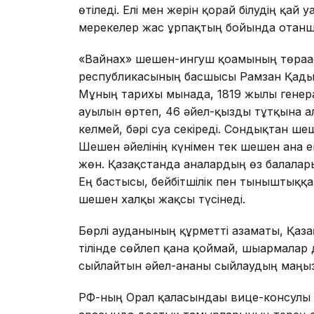
өтіледі. Елі мен жерін қорғай білудің қ
мерекелер жас ұрпақтың бойында отаншы
«Вайнах» шешен-ингуш қоғамының төрағ
республикасының басшысы Рамзан Қадыро
Мұның тарихы мынада, 1819 жылы генер
ауылын өртеп, 46 әйел-қызды тұтқынға ал
келмей, бәрі суға секіреді. Сондықтан ш
Шешен әйелінің күнімен тек шешен ғана 
жөн. Қазақстанда аналардың өз балаларын
Ең бастысы, бейбітшілік пен тыныштыққа
шешен халқы жақсы түсінеді.
Бөрлі ауданының құрметті азаматы, Қаз
тілінде сөйлеп қана қоймай, шығармалар 
сыйлайтын әйел-ананы сыйлаудың маңызы 
РФ-ның Орал қаласындағы вице-консулы