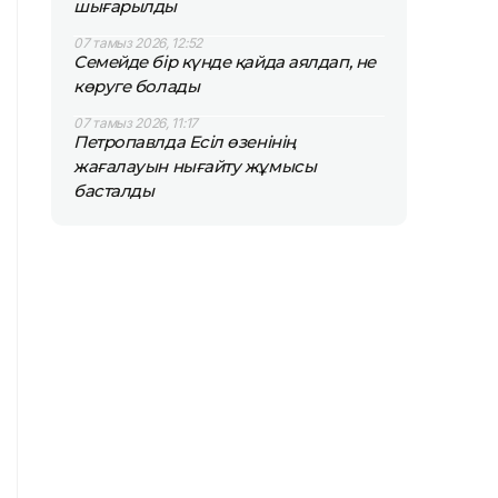
шығарылды
07 тамыз 2026, 12:52
Семейде бір күнде қайда аялдап, не
көруге болады
07 тамыз 2026, 11:17
Петропавлда Есіл өзенінің
жағалауын нығайту жұмысы
басталды