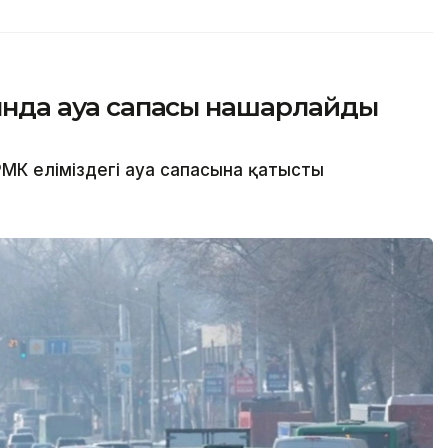
сында ауа сапасы нашарлайды
МК еліміздегі ауа сапасына қатысты