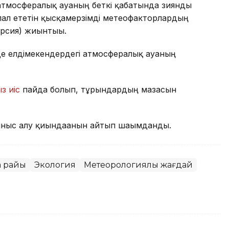
атмосфералық ауаның беткі қабатында зиянды
ал ететін қысқамерзімді метеофакторлардың
ерсия) жиынтығы.
де елдімекендердегі атмосфералық ауаның
з иіс
пайда болып, тұрғындардың мазасын
ныс алу қиындағанын айтып шағымданды.
а райы
Экология
Метеорологиялық жағдай