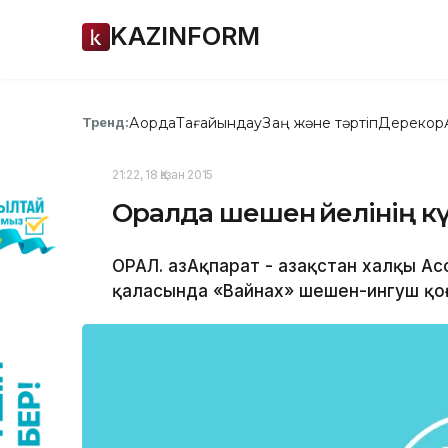
KAZINFORM
Ақорда
Тағайындау
Заң және тәртіп
Дерекқор
Тренд:
21:22, 18 Қазан 2015
Оралда шешен әйелінің кү
ОРАЛ. ҚазАқпарат - Қазақстан халқы
қаласында «Вайнах» шешен-ингуш қоға