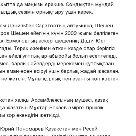
ай уақытта да маңызы ерекше. Сондықтан мұндай
лдық сезімін орнықтыру үшін керек.
асы Данильбек Саратовтың айтуынша, Шешен
в Шешен әйелінің күнін 2009 жылы белгілеген.
ал Ермоловтың әскері шешеннің Дади-Юрт
ады. Терек өзенінен өткен кезде олар берілгісі
ешен әйелі ұлттың ар-абыройы болып есептеледі.
емес, барлық әйелдерді мерекемен құттықтаған
 аман-есен өсіруі үшін барлық жағдай жасалған.
 не жетсін. Мұны қорлық пен азапты көп көрген
ақстан халқы Ассамблеясының мүшесі, қазақ
да жазатын Мұхтар Боқаев өмірге тіршілік
зор екендігін жеткізді.
 Юрий Пономарев Қазақстан мен Ресей