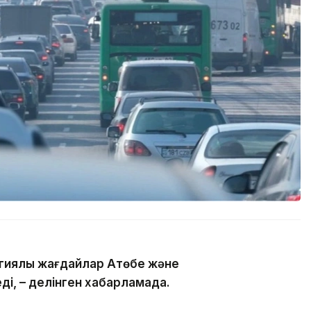
гиялық жағдайлар Ақтөбе және
ді, – делінген хабарламада.