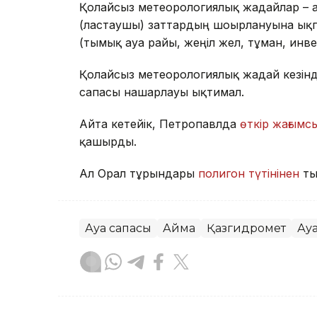
Қолайсыз метеорологиялық жағдайлар – 
(ластаушы) заттардың шоғырлануына ықп
(тымық ауа райы, жеңіл жел, тұман, инв
Қолайсыз метеорологиялық жағдай кезін
сапасы нашарлауы ықтимал.
Айта кетейік, Петропавлда
өткір жағымсы
қашырды.
Ал Орал тұрғындары
полигон түтінінен
ты
Ауа сапасы
Аймақ
Қазгидромет
Ау