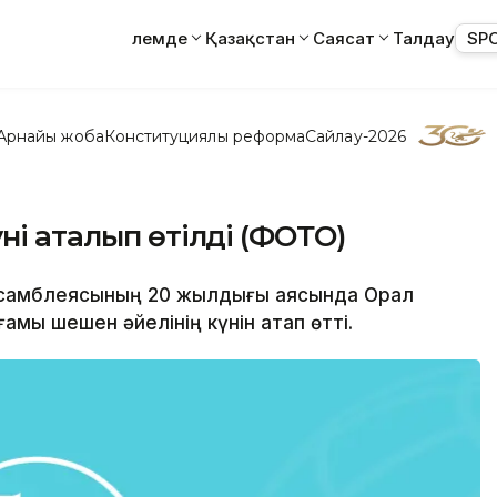
Әлемде
Қазақстан
Саясат
Талдау
SP
Арнайы жоба
Конституциялық реформа
Сайлау-2026
ні аталып өтілді (ФОТО)
 Ассамблеясының 20 жылдығы аясында Орал
мы шешен әйелінің күнін атап өтті.