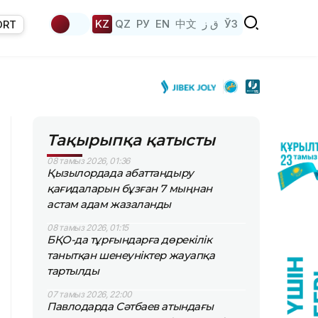
KZ
QZ
РУ
EN
中文
ق ز
ЎЗ
ORT
Тақырыпқа қатысты
08 тамыз 2026, 01:36
Қызылордада абаттандыру
қағидаларын бұзған 7 мыңнан
астам адам жазаланды
08 тамыз 2026, 01:15
БҚО-да тұрғындарға дөрекілік
танытқан шенеуніктер жауапқа
тартылды
07 тамыз 2026, 22:00
Павлодарда Сәтбаев атындағы