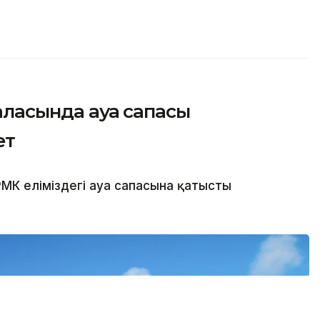
қаласында ауа сапасы
ет
МК еліміздегі ауа сапасына қатысты