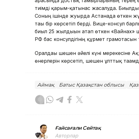
арасында достық тамырларының терең еке
тиімді қарым-қатынас жасалуда. Биылдың
Соның ішінде жуырда Астанада өткен жүз
тағы бір көрсетіп берді. Вице-консул ба
биыл 25 жылдығын атап өткен «Вайнах» ш
РФ бас консулдігінің құрмет грамотасын т
Оралдағы шешен әйелі күні мерекесіне Ақ
өнерлерін көрсетіп, шешен ұлттық тағам
Аймақ
Батыс Қазақстан облысы
Қаз
Ғайсағали Сейтақ
Авторлар