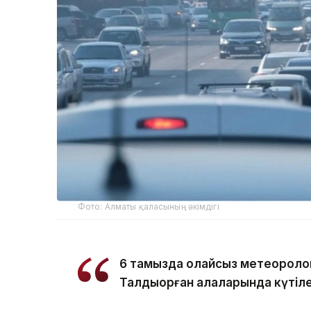
Фото: Алматы қаласының әкімдігі
6 тамызда қолайсыз метеороло
Талдықорған қалаларында күтіле