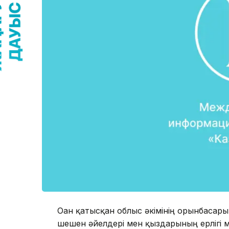
Оған қатысқан облыс әкімінің орынбасары
шешен әйелдері мен қыздарының ерлігі 