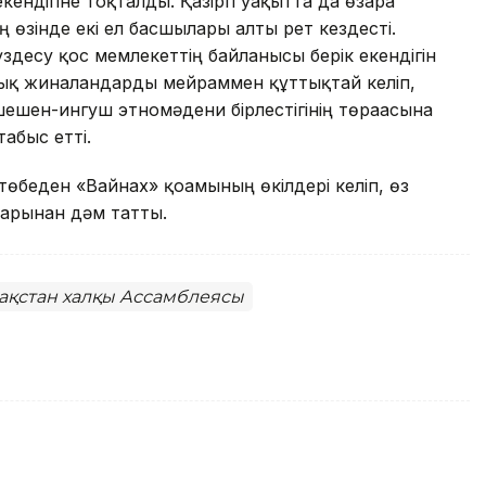
ндігіне тоқталды. Қазіргі уақытта да өзара
 өзінде екі ел басшылары алты рет кездесті.
десу қос мемлекеттің байланысы берік екендігін
рлық жиналғандарды мейраммен құттықтай келіп,
ешен-ингуш этномәдени бірлестігінің төрағасына
абыс етті.
төбеден «Вайнах» қоғамының өкілдері келіп, өз
дарынан дәм татты.
ақстан халқы Ассамблеясы