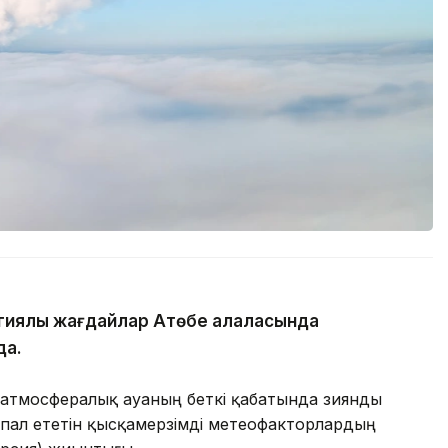
иялық жағдайлар Ақтөбе қалаласында
да.
 атмосфералық ауаның беткі қабатында зиянды
пал ететін қысқамерзімді метеофакторлардың