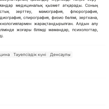
амандар медициналық қызмет атқарады. Соның
ыстық зерттеу, мамография, флюрография,
иография, спирография, физио бөлімі, зертхана,
ехнологиялармен жарақтандырылған. Алдын алу
өлімінде жоғары білімді мамандар, психологтар,
і.
цина
Тәуелсіздік күні
Денсаулық