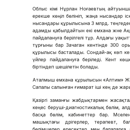
Облыс әкімі Нұрлан Ноғаевтың айтуынша
ерекше көңіл бөлініп, жаңа нысандар і
нысандары құрылысына 3 млрд. теңгеден
адамды қабылдайтын екі емхана және А
пайдалануға берілгелі тұр. Алдағы уақы
тұрғыны бар Зачаган кентінде 300 ор
құрылысы басталады. Сондай-ақ көп ке
үйлер пайдалануға беріледі. Кент көш
біртіндеп шешілетін болады.
Аталмыш емхана құрылысын «Алтим» ЖШ
Сапалы салынған ғимарат іші кең де жар
Қазіргі заманғы жабдықтармен жасақт
кеңес беруші-диагностикалық бөлім, алд
басқа бөлім, кабинеттер бар. Мәсел
машықтағы дәрігерлер, терапевт, ба
бөлімшелер ересектер мен балаларға 