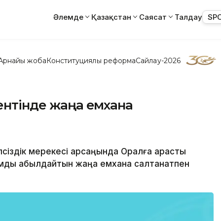
Әлемде
Қазақстан
Саясат
Талдау
SP
Арнайы жоба
Конституциялық реформа
Сайлау-2026
кентінде жаңа емхана
лсіздік мерекесі қарсаңында Оралға қарасты
мды қабылдайтын жаңа емхана салтанатпен