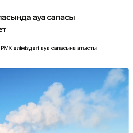
қаласында ауа сапасы
ет
МК еліміздегі ауа сапасына қатысты