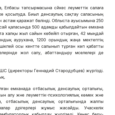
, Елбасы тапсырмасына сәйкес әлеуметтік салаға
ске қосылуда. Биыл денсаулық сақтау саласының
 астам қаражат бөлінді. Облыста ауысымына 250
қсай қаласында 500 адамды қабылдайтын емхана
тта халқы жыл сайын көбейіп отырған, 42 мыңдай
ындық аурухана, 1200 орындық жаңа мектептің
шікпей осы кентте салынып тұрған көп қабатты
елерінде жол салу, абаттандыру мәселелері де
С (директоры Геннадий Стародубцев) жүргізді.
ық.
алған емханада отбасылық денсаулық орталығы,
ын алу және әлеуметтік-психологиялық көмек және
ен, отбасылық денсаулық орталығында жалпы
лалар дәрігерлері жұмыс жасайды. Учаскелік
амбулаторлық қабылдау жүргізеді. Кеңес беру-