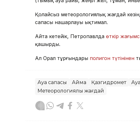
(тымық ауа райы, жеңіл жел, тұман, инв
Қолайсыз метеорологиялық жағдай кезін
сапасы нашарлауы ықтимал.
Айта кетейік, Петропавлда
өткір жағымс
қашырды.
Ал Орал тұрғындары
полигон түтінінен
т
Ауа сапасы
Аймақ
Қазгидромет
Ау
Метеорологиялық жағдай
Жасұлан Бақытбекұлы