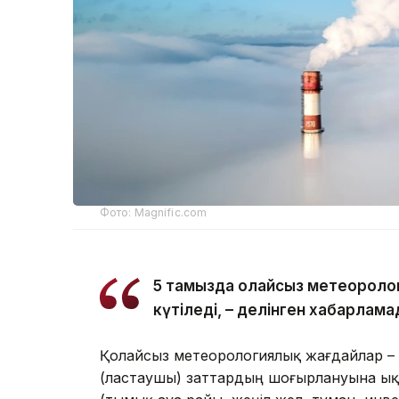
Фото: Magnific.com
5 тамызда қолайсыз метеоролог
күтіледі, – делінген хабарлама
Қолайсыз метеорологиялық жағдайлар –
(ластаушы) заттардың шоғырлануына ық