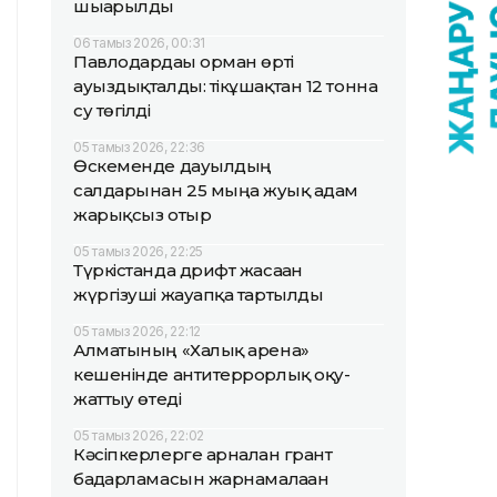
шығарылды
06 тамыз 2026, 00:31
Павлодардағы орман өрті
ауыздықталды: тікұшақтан 12 тонна
су төгілді
05 тамыз 2026, 22:36
Өскеменде дауылдың
салдарынан 25 мыңға жуық адам
жарықсыз отыр
05 тамыз 2026, 22:25
Түркістанда дрифт жасаған
жүргізуші жауапқа тартылды
05 тамыз 2026, 22:12
Алматының «Халық арена»
кешенінде антитеррорлық оқу-
жаттығу өтеді
05 тамыз 2026, 22:02
Кәсіпкерлерге арналған грант
бағдарламасын жарнамалаған