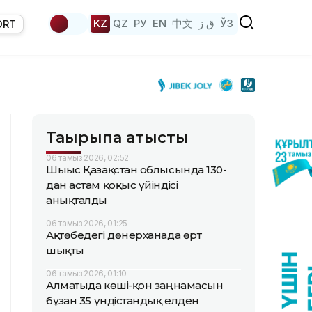
KZ
QZ
РУ
EN
中文
ق ز
ЎЗ
ORT
Тақырыпқа қатысты
06 тамыз 2026, 02:52
Шығыс Қазақстан облысында 130-
дан астам қоқыс үйіндісі
анықталды
06 тамыз 2026, 01:25
Ақтөбедегі дөнерханада өрт
шықты
06 тамыз 2026, 01:10
Алматыда көші-қон заңнамасын
бұзған 35 үндістандық елден