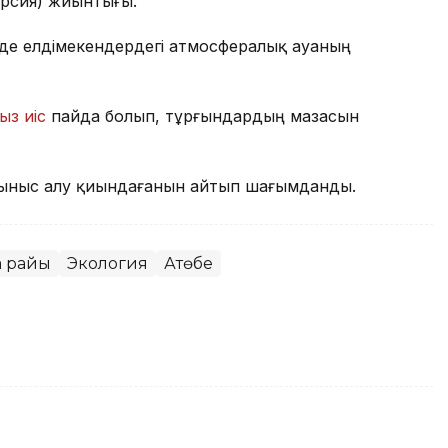
ерсия) жиынтығы.
де елдімекендердегі атмосфералық ауаның
ыз иіс
пайда болып, тұрғындардың мазасын
ыныс алу қиындағанын айтып шағымданды.
а райы
Экология
Ақтөбе