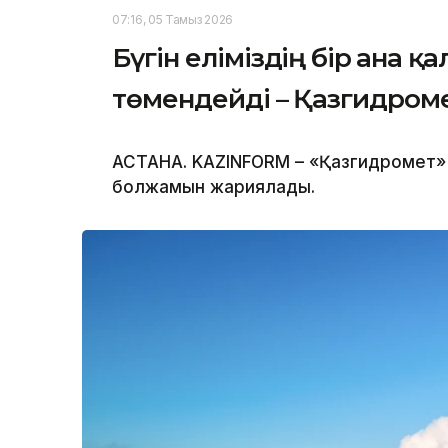
07:16, 05 Тамыз 2026
Бүгін еліміздің бір ғана 
төмендейді – Қазгидром
АСТАНА. KAZINFORM – «Қазгидромет» Р
болжамын жариялады.