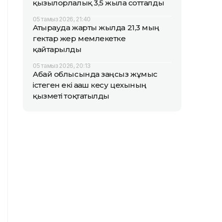
қызылорлалық 3,5 жылға сотталды
05 тамыз 2026, 21:40
Атырауда жарты жылда 21,3 мың
гектар жер мемлекетке
қайтарылды
05 тамыз 2026, 20:13
Абай облысында заңсыз жұмыс
істеген екі ағаш кесу цехының
қызметі тоқтатылды