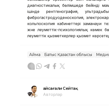
диагностикалық бөлімшеде бейінді м
ішінде рентгенография, ультрадыб
фиброгастродуоденоскопия, электрокард
кольпоскопия кабинеттері заманауи т
және әлеуметтік-психологиялық көмек б
әлеуметтік қызметкерлер қызмет көрсетед
Аймақ
Батыс Қазақстан облысы
Меди
Ғайсағали Сейтақ
Авторлар