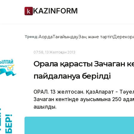
KAZINFORM
Ақорда
Тағайындау
Заң және тәртіп
Дерекқор
Тренд:
07:58, 13 Желтоқсан 2013
Оралға қарасты Зачаган 
пайдалануға берілді
ОРАЛ. 13 желтоқсан. ҚазАқпарат - Тәуе
Зачаган кентінде ауысымына 250 ада
ашылды.