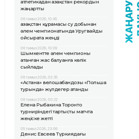
атлетикадан Қазақстан рекордын
жаңартты
06 тамыз 2026, 10:45
Қазақстан құрамасы су добынан
әлем чемпионатында Уругвайды
ойсырата жеңді
06 тамыз 2026, 10:09
Шымкентте әлем чемпионы
атанған жас балуанға көлік
сыйлады
06 тамыз 2026, 02:35
«Астана» велошабандозы «Польша
турында» жүлдегер атанды
06 тамыз 2026, 00:22
Елена Рыбакина Торонто
турниріндегі тартысты матчта
жеңіске жетті
05 тамыз 2026, 23:06
Денис Евсеев Түркиядағы