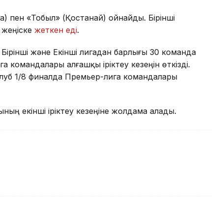
а) пен «Тобыл» (Қостанай) ойнайды. Бірінші
н жеңіске
жеткен еді
.
Бірінші және Екінші лигадан барлығы 30 команда
га командалары алғашқы іріктеу кезеңін өткізді.
клуб 1/8 финалда Премьер-лига командалары
ың екінші іріктеу кезеңіне жолдама алады.