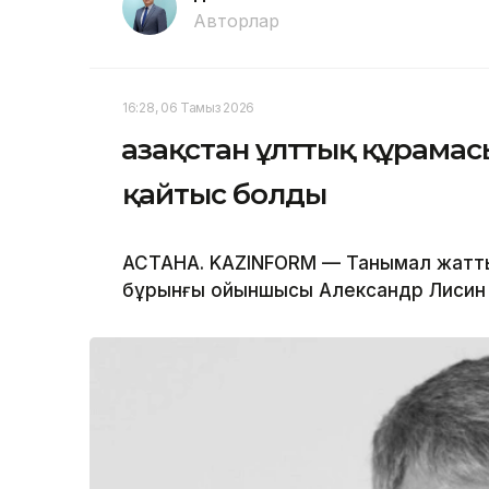
Авторлар
16:28, 06 Тамыз 2026
Қазақстан ұлттық құрам
қайтыс болды
АСТАНА. KAZINFORM — Танымал жатт
бұрынғы ойыншысы Александр Лисин 5