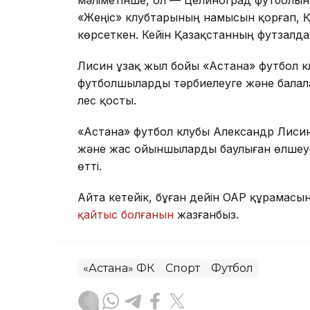
мәліметінше, ол — Целиноград футболын
«Жеңіс» клубтарының намысын қорғап, Қ
көрсеткен. Кейін Қазақстанның футзалд
Лисин ұзақ жыл бойы «Астана» футбол кл
футболшыларды тәрбиелеуге және балал
үлес қосты.
«Астана» футбол клубы Александр Лисинн
және жас ойыншыларды баулыған өлшеусі
өтті.
Айта кетейік, бұған дейін ОАР құрамас
қайтыс болғанын
жазғанбыз.
«Астана» ФК
Спорт
Футбол