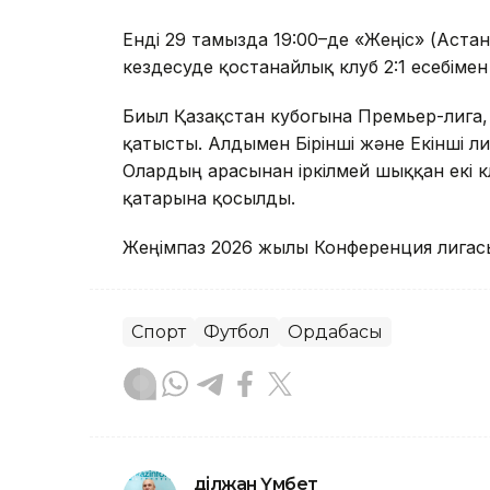
Енді 29 тамызда 19:00–де «Жеңіс» (Астан
кездесуде қостанайлық клуб 2:1 есебіме
Биыл Қазақстан кубогына Премьер-лига, 
қатысты. Алдымен Бірінші және Екінші ли
Олардың арасынан іркілмей шыққан екі 
қатарына қосылды.
Жеңімпаз 2026 жылы Конференция лигасын
Спорт
Футбол
Ордабасы
Әділжан Үмбет