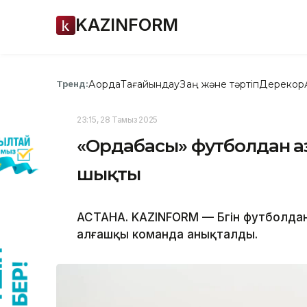
KAZINFORM
Ақорда
Тағайындау
Заң және тәртіп
Дерекқор
Тренд:
23:15, 28 Тамыз 2025
«Ордабасы» футболдан Қа
шықты
АСТАНА. KAZINFORM — Бүгін футболда
алғашқы команда анықталды.