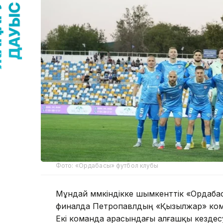
Фото: «Ордабасы» футбол клубы
Мұндай мүмкіндікке шымкенттік «Ордаба
финалда Петропавлдың «Қызылжар» коман
Екі команда арасындағы алғашқы кездесуд