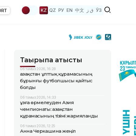
KZ
QZ
РУ
EN
中文
ق ز
ЎЗ
ORT
Тақырыпқа қатысты
06 тамыз 2026, 16:28
Қазақстан ұлттық құрамасының
бұрынғы футболшысы қайтыс
болды
06 тамыз 2026, 14:33
Құзға өрмелеуден Азия
чемпионаты: Қазақстан
құрамасының тізімі жарияланды
06 тамыз 2026, 12:25
Анна Черкашина жеңіл