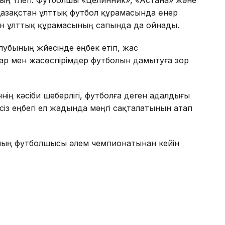
ың түлегі. Футболшы «Целинник», «Астана» және
азақстан ұлттық футбол құрамасында өнер
ан ұлттық құрамасының сапында да ойнады.
убының жүйесінде еңбек етіп, жас
ар мен жасөспірімдер футболын дамытуға зор
ің кәсіби шеберлігі, футболға деген адалдығы
з еңбегі ел жадында мәңгі сақталатынын атап
ының футболшысы әлем чемпионатынан кейін