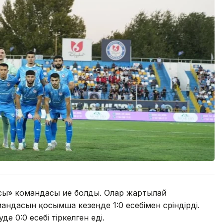
сы» командасы ие болды. Олар жартылай
дасын қосымша кезеңде 1:0 есебімен сүріндірді.
е 0:0 есебі тіркелген еді.