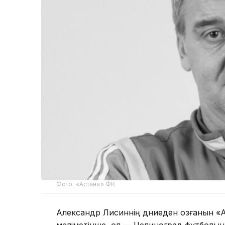
Фото: «Астана» ФК
Александр Лисиннің дүниеден озғанын «