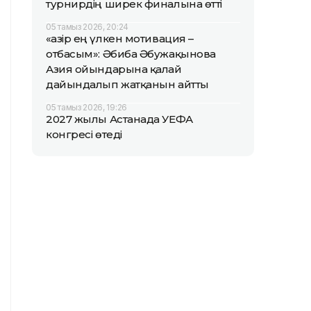
турнирдің ширек финалына өтті
05 тамыз 2026, 20:24
«Қазір ең үлкен мотивация –
отбасым»: Әбиба Әбужақынова
Азия ойындарына қалай
дайындалып жатқанын айтты
05 тамыз 2026, 19:26
2027 жылы Астанада УЕФА
конгресі өтеді