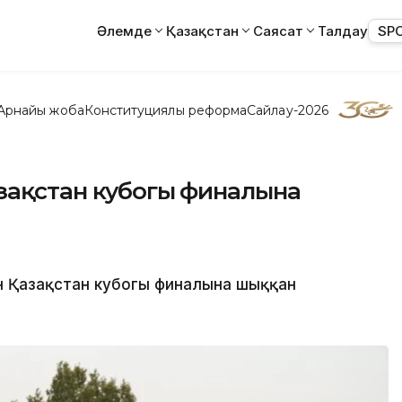
Әлемде
Қазақстан
Саясат
Талдау
SP
Арнайы жоба
Конституциялық реформа
Сайлау-2026
зақстан кубогы финалына
н Қазақстан кубогы финалына шыққан