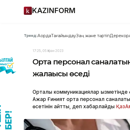
KAZINFORM
Ақорда
Тағайындау
Заң және тәртіп
Дерекқор
Тренд:
17:25, 05 Қазан 2023
Орта персонал саналатын
жалақысы өседі
Орталық коммуникациялар қызметінде 
Ажар Ғиният орта персонал саналаты
өсетінін айтты, деп хабарлайды
ҚазА