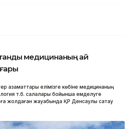
тандық медицинаның қай
оғары
ер азаматтары елімізге көбіне медицинаның
ология т.б. салалары бойынша емделуге
ға жолдаған жауабында ҚР Денсаулық сақтау