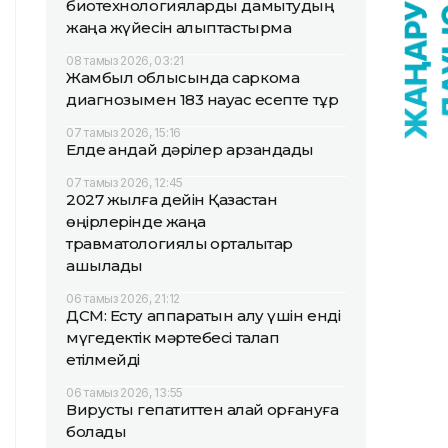
биотехнологияларды дамытудың
жаңа жүйесін қалыптастырмақ
08 тамыз 2026, 03:21
Жамбыл облысында саркома
диагнозымен 183 науқас есепте тұр
07 тамыз 2026, 15:16
Елде қандай дәрілер арзандады
07 тамыз 2026, 12:45
2027 жылға дейін Қазақстан
өңірлерінде жаңа
травматологиялық орталықтар
ашылады
06 тамыз 2026, 21:12
ДСМ: Есту аппаратын алу үшін енді
мүгедектік мәртебесі талап
етілмейді
06 тамыз 2026, 13:55
Вирустық гепатиттен қалай қорғануға
болады