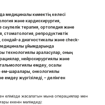
да медициналық көмектің келесі
иология және кардиохирургия,
е сәулелік терапия, ортопедия және
, стоматология, репродуктивтік
 сондай-ақ диагностикалық және check-
 медициналық ұйымдарында
ы технологиялық араласулар, оның
рациялар, нейрохирургиялық және
альмологиялық емдеу, қосалқы
 ем-шаралары, онкологиялық
 емдеу жүргізіледі, – делінген
ден елімізде жасалатын мына операциялар мен
ары екенін мәлімдеді: