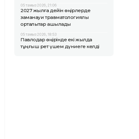
05 тамыз 2026, 21:06
2027 жылға дейін өңірлерде
заманауи травматологиялық
орталықтар ашылады
05 тамыз 2026, 18:53
Павлодар өңірінде екі жылда
тұңғыш рет үшем дүниеге келді