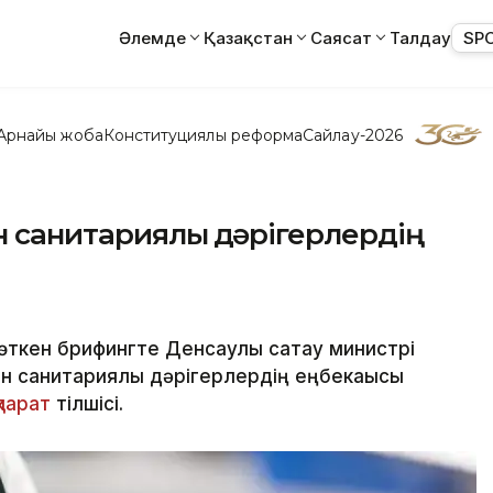
Әлемде
Қазақстан
Саясат
Талдау
SP
Арнайы жоба
Конституциялық реформа
Сайлау-2026
 санитариялық дәрігерлердің
өткен брифингте Денсаулық сақтау министрі
н санитариялық дәрігерлердің еңбекақысы
қпарат
тілшісі.