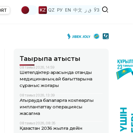
KZ
QZ
РУ
EN
中文
ق ز
ЎЗ
ORT
Тақырыпқа қатысты
08 тамыз 2026, 14:59
Шетелдіктер арасында отандық
медицинаның қай бағыттарына
сұраныс жоғары
08 тамыз 2026, 13:39
Атырауда балаларға кохлеарлық
имплантаттау операциясы
жасалмақ
08 тамыз 2026, 08:35
Қазақстан 2036 жылға дейін