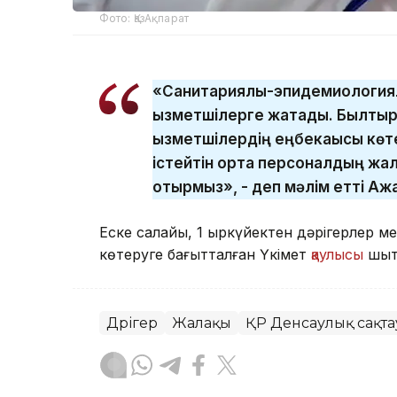
Фото: ҚазАқпарат
«Санитариялық-эпидемиологиял
қызметшілерге жатады. Былтыр
қызметшілердің еңбекақысы көте
істейтін орта персоналдың жал
отырмыз», - деп мәлім етті Аж
Еске салайық, 1 қыркүйектен дәрігерлер 
көтеруге бағытталған Үкімет
қаулысы
шық
Дәрігер
Жалақы
ҚР Денсаулық сақта