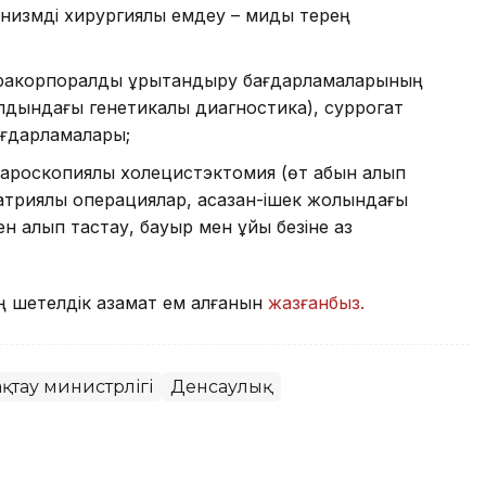
низмді хирургиялық емдеу – миды терең
ракорпоралдық ұрықтандыру бағдарламаларының
алдындағы генетикалық диагностика), суррогат
ағдарламалары;
ароскопиялық холецистэктомия (өт қабын алып
атриялық операциялар, асқазан-ішек жолындағы
н алып тастау, бауыр мен ұйқы безіне аз
мың шетелдік азамат ем алғанын
жазғанбыз.
қтау министрлігі
Денсаулық