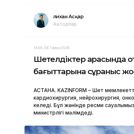
Әлихан Асқар
Авторлар
14:59, 08 Тамыз 2026
Шетелдіктер арасында о
бағыттарына сұраныс ж
АСТАНА. KAZINFORM – Шет мемлекетт
кардиохирургия, нейрохирургия, онк
келеді. Бұл жөнінде ресми сауалымыз
министрлігі мәлімдеді.