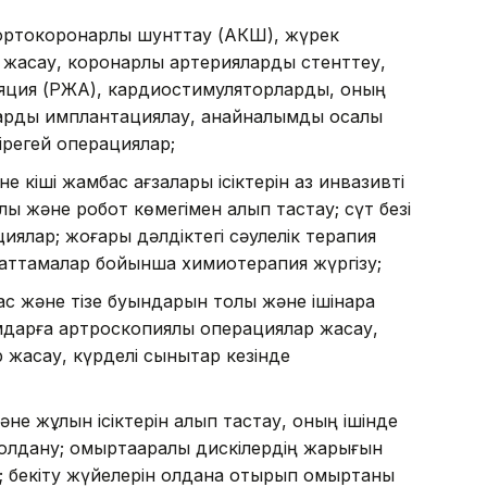
ортокоронарлық шунттау (АКШ), жүрек
а жасау, коронарлық артерияларды стенттеу,
бляция (РЖА), кардиостимуляторларды, оның
рды имплантациялау, қанайналымды қосалқы
ірегей операциялар;
е кіші жамбас ағзалары ісіктерін аз инвазивті
ық және робот көмегімен алып тастау; сүт безі
иялар; жоғары дәлдіктегі сәулелік терапия
 хаттамалар бойынша химиотерапия жүргізу;
с және тізе буындарын толық және ішінара
дарға артроскопиялық операциялар жасау,
 жасау, күрделі сынықтар кезінде
не жұлын ісіктерін алып тастау, оның ішінде
қолдану; омыртқааралық дискілердің жарығын
 бекіту жүйелерін қолдана отырып омыртқаны