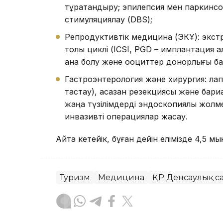
тұрақтандыру; эпилепсия мен паркинсо
стимуляциялау (DBS);
Репродуктивтік медицина (ЭКҰ): экст
толық циклі (ICSI, PGD – имплантация 
ана болу және ооциттер донорлығы б
Гастроэнтерология және хирургия: лап
тастау), асқазан резекциясы және бари
жаңа түзілімдерді эндоскопиялық жолме
инвазивті операциялар жасау.
Айта кетейік, бұған дейін елімізде 4,5 
Туризм
Медицина
ҚР Денсаулық са