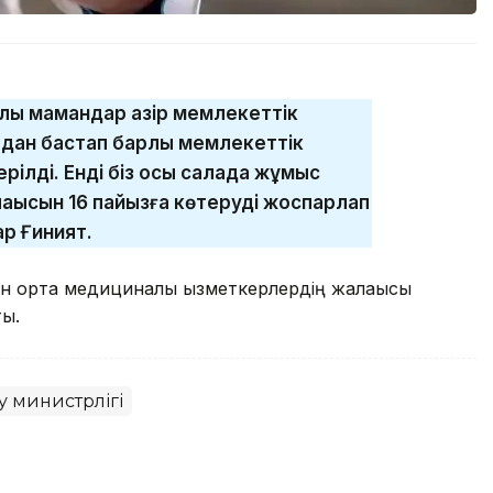
ық мамандар қазір мемлекеттік
дан бастап барлық мемлекеттік
рілді. Енді біз осы салада жұмыс
ақысын 16 пайызға көтеруді жоспарлап
ар Ғиният.
мен орта медициналық қызметкерлердің жалақысы
ты.
у министрлігі