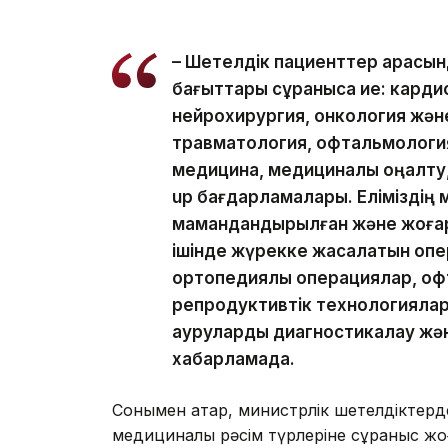
– Шетелдік пациенттер арасын
бағыттары сұранысқа ие: кард
нейрохирургия, онкология жән
травматология, офтальмология
медицина, медициналық оңалту,
up бағдарламалары. Еліміздің
мамандандырылған және жоғар
ішінде жүрекке жасалатын опе
ортопедиялық операциялар, офт
репродуктивтік технологиялар
ауруларды диагностикалау және
хабарламада.
Сонымен қатар, министрлік шетелдіктер
медициналық рәсім түрлеріне сұраныс жоғ