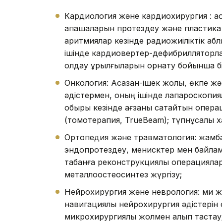
Кардиология және кардиохирургия : а
қақпақшаларын протездеу және пластик
аритмиялар кезінде радиожиіліктік а
ішінде кардиовертер-дефибрилляторла
қолдау құрылғыларын орнату бойынша б
Онкология: Асқазан-ішек жолы, өкпе жән
әдістермен, оның ішінде лапароскопиял
обыры кезінде ағзаны сақтайтын операц
(томотерапия, TrueBeam); түпнұсқалық
Ортопедия және травматология: жамба
эндопротездеу, менисктер мен байлам
табанға реконструкциялық операциялар
металлоостеосинтез жүргізу;
Нейрохирургия және неврология: ми жә
навигациялық нейрохирургия әдістерін 
микрохирургиялық жолмен алып тастау;