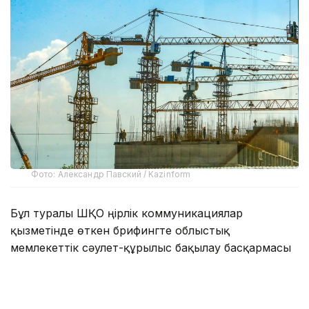
Фото: Александр Павский / Kazinform
Бұл туралы ШҚО Өңірлік коммуникациялар
қызметінде өткен брифингте облыстық
мемлекеттік сәулет-құрылыс бақылау басқармасы
басшысының орынбасары Самат Каирдинов мәлім
етті.
— Өңірде заңсыз құрылысқа қарсы