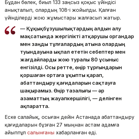
Бұдан бөлек, биыл 133 заңсыз қоқыс үйіндісі
анықталып, олардың 108-і жойылды. Қалған
үйінділерді жою жұмыстары жалғасып жатыр.
— Құқықбұзушылықтардың алдын алу
мақсатында жергілікті атқарушы органдар
мен заңды тұлғалардың атына олардың
туындауына ықпал ететін себептер мен
жағдайларды жою туралы 80 ұсыныс
енгізілді. Осы ретте, өңір тұрғындарын
қоршаған ортаға ұқыпты қарап,
абаттандыру қағидаларын сақтауға
шақырамыз. Өңір тазалығы — әр
азаматтың жауапкершілігі, — делінген
ақпаратта.
Еске салайық, осыған дейін Астанада абаттандыру
қағидаларын бұзған 27 мыңнан астам адамға
айыппұл
салынғаны
хабарланған еді.