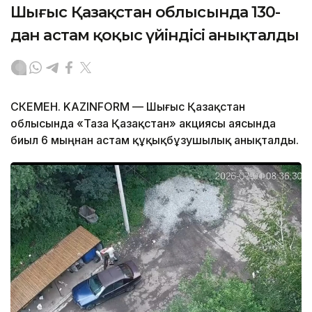
Шығыс Қазақстан облысында 130-
дан астам қоқыс үйіндісі анықталды
ӨСКЕМЕН. KAZINFORM — Шығыс Қазақстан
облысында «Таза Қазақстан» акциясы аясында
биыл 6 мыңнан астам құқықбұзушылық анықталды.