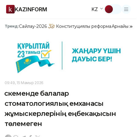
KAZINFORM
KZ
Сайлау-2026
Конституциялық реформа
Арнайы жо
Тренд:
09:49, 15 Мамыр 2026
Өскеменде балалар
стоматологиялық емханасы
жұмыскерлерінің еңбекақысын
төлемеген