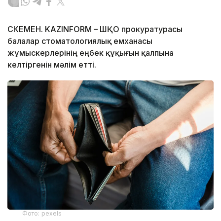
ӨСКЕМЕН. KAZINFORM – ШҚО прокуратурасы
балалар стоматологиялық емханасы
жұмыскерлерінің еңбек құқығын қалпына
келтіргенін мәлім етті.
Фото: pexels