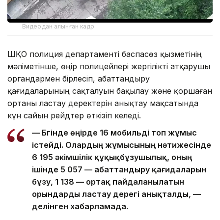
Видеодан алынған кадр
ШҚО полиция департаменті баспасөз қызметінің
мәліметінше, өңір полицейлері жергілікті атқарушы
органдармен бірлесіп, абаттандыру
қағидаларының сақталуын бақылау және қоршаған
ортаны ластау деректерін анықтау мақсатында
күн сайын рейдтер өткізіп келеді.
— Бүгінде өңірде 16 мобильді топ жұмыс
істейді. Олардың жұмысының нәтижесінде
6 195 әкімшілік құқықбұзушылық, оның
ішінде 5 057 — абаттандыру қағидаларын
бұзу, 1 138 — ортақ пайдаланылатын
орындарды ластау дерегі анықталды, —
делінген хабарламада.