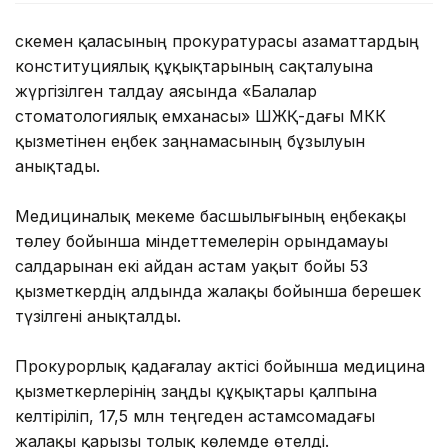
Өскемен қаласының прокуратурасы азаматтардың
конституциялық құқықтарының сақталуына
жүргізілген талдау аясында «Балалар
стоматологиялық емханасы» ШЖҚ-дағы МКК
қызметінен еңбек заңнамасының бұзылуын
анықтады.
Медициналық мекеме басшылығының еңбекақы
төлеу бойынша міндеттемелерін орындамауы
салдарынан екі айдан астам уақыт бойы 53
қызметкердің алдында жалақы бойынша берешек
түзілгені анықталды.
Прокурорлық қадағалау актісі бойынша медицина
қызметкерлерінің заңды құқықтары қалпына
келтіріліп, 17,5 млн теңгеден астамсомадағы
жалақы қарызы толық көлемде өтелді.