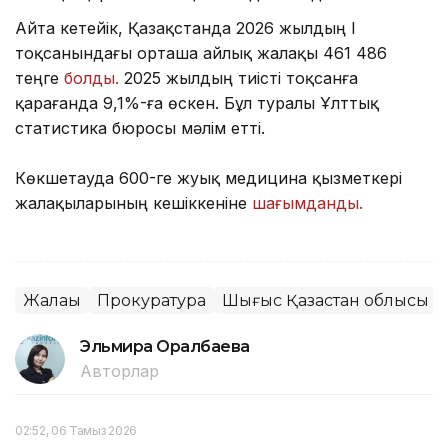
Айта кетейік, Қазақстанда 2026 жылдың I
тоқсанындағы орташа айлық жалақы 461 486
теңге
болды.
2025 жылдың тиісті тоқсанға
қарағанда 9,1%-ға өскен. Бұл туралы Ұлттық
статистика бюросы мәлім етті.
Көкшетауда 600-ге жуық медицина қызметкері
жалақыларының кешіккеніне
шағымданды.
Жалақы
Прокуратура
Шығыс Қазақстан облысы
Эльмира Оралбаева
Авторлар
02:52, 06 Тамыз 2026