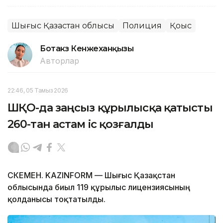
Шығыс Қазақстан облысы
Полиция
Қоқыс
Ботакөз Кенжеханқызы
Авторлар
22:46, 05 Тамыз 2026
ШҚО-да заңсыз құрылысқа қатысты
260-тан астам іс қозғалды
ӨСКЕМЕН. KAZINFORM — Шығыс Қазақстан
облысында биыл 119 құрылыс лицензиясының
қолданысы тоқтатылды.