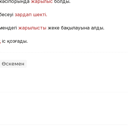
і кәсіпорында
жарылыс
болды.
бесеуі
зардап шекті.
мендегі
жарылысты
жеке бақылауына алды.
қ
іс қозғады.
Өскемен