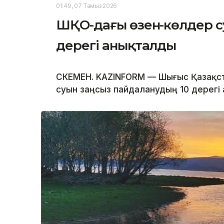
01:49, 07 Тамыз 2026
ШҚО-дағы өзен-көлдер с
дерегі анықталды
ӨСКЕМЕН. KAZINFORM — Шығыс Қазақс
суын заңсыз пайдаланудың 10 дерегі