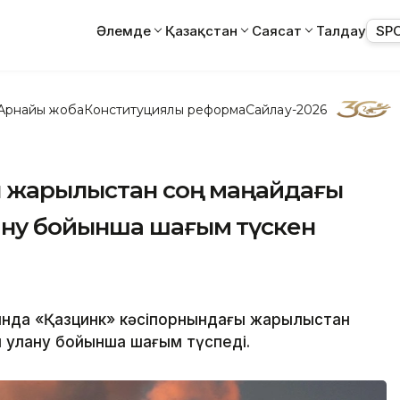
Әлемде
Қазақстан
Саясат
Талдау
SP
Арнайы жоба
Конституциялық реформа
Сайлау-2026
ы жарылыстан соң маңайдағы
ану бойынша шағым түскен
ында «Қазцинк» кәсіпорнындағы жарылыстан
 улану бойынша шағым түспеді.