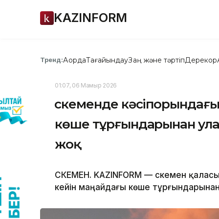
KAZINFORM
Ақорда
Тағайындау
Заң және тәртіп
Дерекқор
Тренд:
01:07, 06 Мамыр 2026
Өскеменде кәсіпорындағ
көше тұрғындарынан ул
жоқ
ӨСКЕМЕН. KAZINFORM — Өскемен қалас
кейін маңайдағы көше тұрғындарынан