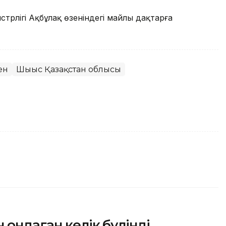
стрлігі Ақбұлақ өзеніндегі майлы дақтарға
ен
Шығыс Қазақстан облысы
 ондаған көлік бүлінді