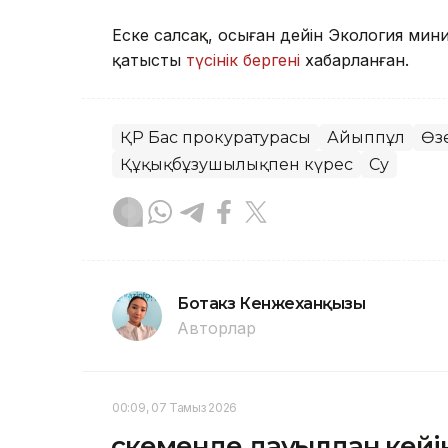
Еске салсақ, осыған дейін Экология мини
қатысты
түсінік бергені
хабарланған.
ҚР Бас прокуратурасы
Айыппұл
Өз
Құқықбұзушылықпен күрес
Су
Ботакөз Кенжеханқызы
Авторлар
00:09, 07 Тамыз 2026
Өскеменде дауылдан кейін