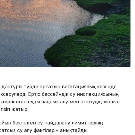
 дәстүрлі түрде артатын вегетациялық кезеңде
ексерулерді Ертіс бассейндік су инспекциясының
әзірленген суды заңсыз алу мен өткізудің жолын
гізіп жатыр.
йын бекітілген су пайдалану лимиттерінің
атсыз су алу фактілерін анықтайды.