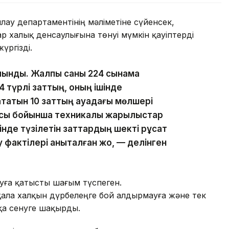
ау департаментінің мәліметіне сүйенсек,
 халық денсаулығына төнуі мүмкін қауіптерді
жүргізді.
алынды. Жалпы саны 224 сынама
 түрлі заттың, оның ішінде
 жататын 10 заттың ауадағы мөлшері
ысы бойынша техникалық жарылыстар
нде түзілетін заттардың шекті рұқсат
фактілері анықталған жоқ, — делінген
уға қатысты шағым түспеген.
қала халқын дүрбелеңге бой алдырмауға және тек
қа сенуге шақырды.