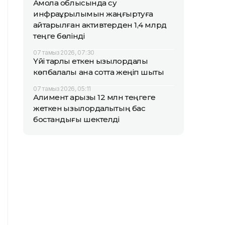
Ақмола облысында су
инфрақұрылымын жаңғыртуға
қайтарылған активтерден 1,4 млрд
теңге бөлінді
07 тамыз 2026, 07:30
Үйі тарлық еткен қызылордалық
көпбалалы ана сотта жеңіп шықты
07 тамыз 2026, 05:11
Алимент қарызы 12 млн теңгеге
жеткен қызылордалықтың бас
бостандығы шектелді