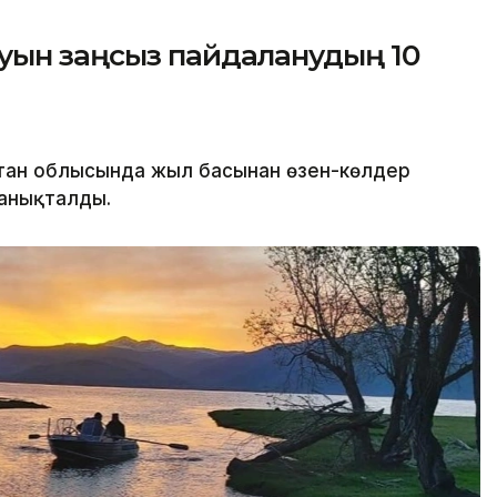
уын заңсыз пайдаланудың 10
тан облысында жыл басынан өзен-көлдер
 анықталды.