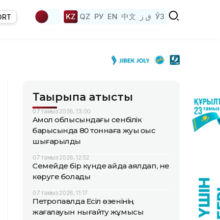
KZ
QZ
РУ
EN
中文
ق ز
ЎЗ
ORT
Тақырыпқа қатысты
07 тамыз 2026, 13:00
Ақмол облысындағы сенбілік
барысында 80 тоннаға жуық қоқыс
шығарылды
07 тамыз 2026, 12:52
Семейде бір күнде қайда аялдап, не
көруге болады
07 тамыз 2026, 11:17
Петропавлда Есіл өзенінің
жағалауын нығайту жұмысы