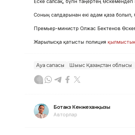
Еске салсақ, бүгін таңертең Өскемендег
Соның салдарынан екі адам қаза болып, 
Премьер-министр Олжас Бектенов Өске
Жарылысқа қатысты полиция
қылмысты
Ауа сапасы
Шығыс Қазақстан облысы
Ботакөз Кенжеханқызы
Авторлар