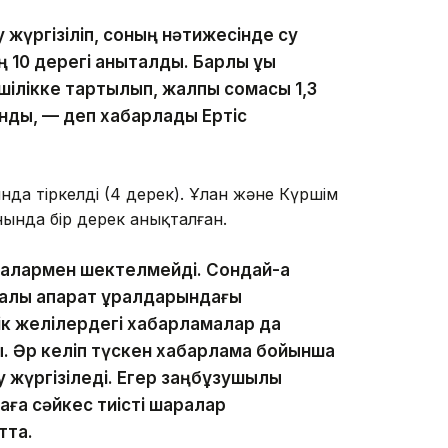
 жүргізіліп, соның нәтижесінде су
 дерегі анықталды. Барлық құқық
шілікке тартылып, жалпы сомасы 1,3
нды, — деп хабарлады Ертіс
да тіркелді (4 дерек). Ұлан және Күршім
ында бір дерек анықталған.
ралармен шектелмейді. Сондай-ақ
алық ақпарат құралдарындағы
к желілердегі хабарламалар да
ы. Әр келіп түскен хабарлама бойынша
 жүргізіледі. Егер заңбұзушылық
аға сәйкес тиісті шаралар
тта.