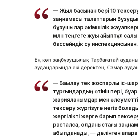
— Жыл басынан бері 10 тексеру
заңнамасы талаптарын бұзудың 10
бұзушылар әкімшілік жауапкер
млн теңгеге жуық айыппұл салы
бассейндік су инспекциясынан.
Ең көп заңбұзушылық Тарбағатай ауданын
аудандарында екі деректен, Самар аудан
— Бақылау тек жоспарлы іс-ша
тұрғындардың өтініштері, бұқар
жарияланымдар мен әлеуметті
тексеру жүргізуге негіз болад
жергілікті жерге барып тексеру
расталса, қолданыстағы заңнам
қабылданады, — делінген ақпара