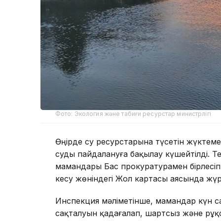
Фото: Экология және табиғи ресурстар министрлігі
Өңірде су ресурстарына түсетін жүктеме
суды пайдалануға бақылау күшейтілді. Т
мамандары Бас прокуратурамен бірлесіп 
кесу жөніндегі Жол картасы аясында жүр
Инспекция мәліметінше, мамандар күн са
сақталуын қадағалап, шартсыз және рұқс