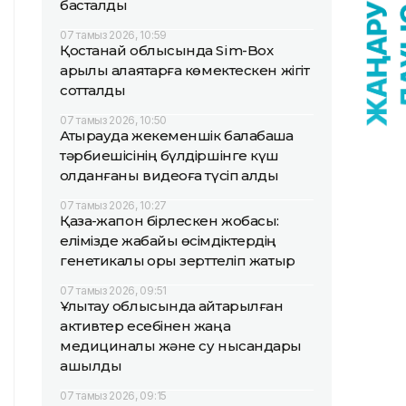
басталды
07 тамыз 2026, 10:59
Қостанай облысында Sim-Box
арқылы алаяқтарға көмектескен жігіт
сотталды
07 тамыз 2026, 10:50
Атырауда жекеменшік балабақша
тәрбиешісінің бүлдіршінге күш
қолданғаны видеоға түсіп қалды
07 тамыз 2026, 10:27
Қазақ-жапон бірлескен жобасы:
елімізде жабайы өсімдіктердің
генетикалық қоры зерттеліп жатыр
07 тамыз 2026, 09:51
Ұлытау облысында қайтарылған
активтер есебінен жаңа
медициналық және су нысандары
ашылды
07 тамыз 2026, 09:15