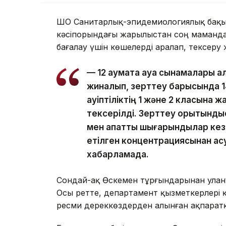
ШҚО Санитарлық-эпидемиологиялық бақыл
кәсіпорындағы жарылыстан соң мамандар
бағалау үшін көшелерді аралап, тексеру 
— 12 аумақта ауа сынамалары 
жиналып, зерттеу барысында 14
қауіптіліктің 1 және 2 класына
тексерілді. Зерттеу қорытынд
мен апаттық шығарындылар кезі
етілген концентрациясынан асу 
хабарламада.
Сондай-ақ Өскемен тұрғындарынан улан
Осы ретте, департамент қызметкерлері 
ресми дереккөздерден алынған ақпарат