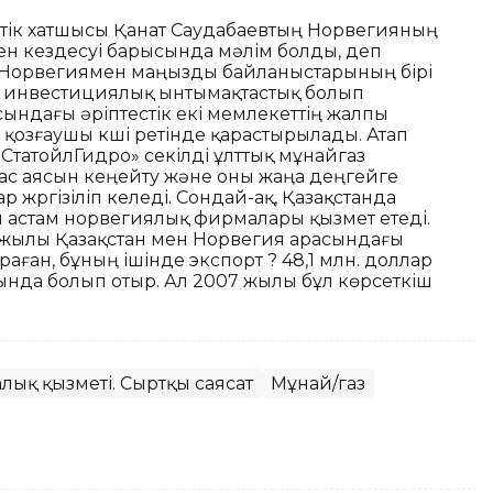
ттік хатшысы Қанат Саудабаевтың Норвегияның
ен кездесуі барысында мәлім болды, деп
 Норвегиямен маңызды байланыстарының бірі
е инвестициялық ынтымақтастық болып
ындағы әріптестік екі мемлекеттің жалпы
қозғаушы күші ретінде қарастырылады. Атап
н «СтатойлГидро» секілді ұлттық мұнайгаз
с аясын кеңейту және оны жаңа деңгейге
 жүргізіліп келеді. Сондай-ақ, Қазақстанда
 астам норвегиялық фирмалары қызмет етеді.
ен жылы Қазақстан мен Норвегия арасындағы
аған, бұның ішінде экспорт ? 48,1 млн. доллар
сында болып отыр. Ал 2007 жылы бұл көрсеткіш
лық қызметі. Сыртқы саясат
Мұнай/газ