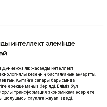
ды интеллект әлемінде
ай
н Дүниежүзілік жасанды интеллект
ехнологиялық кезеңнің басталғанын аңғартты.
аевтың Қытайға сапары барысында
е ерекше маңыз берілді. Еліміз бұл
цифрлық трансформация экономикаға әсер ете
лық шолушысы сауалға жауап іздеді.