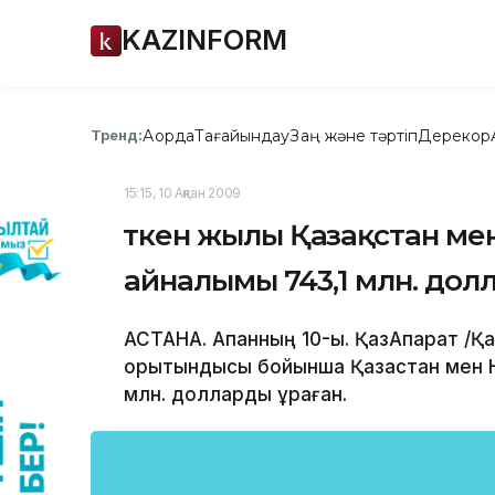
KAZINFORM
Ақорда
Тағайындау
Заң және тәртіп
Дерекқор
Тренд:
15:15, 10 Ақпан 2009
Өткен жылы Қазақстан ме
айналымы 743,1 млн. долл
АСТАНА. Ақпанның 10-ы. ҚазАқпарат /
қорытындысы бойынша Қазақстан мен 
млн. долларды құраған.