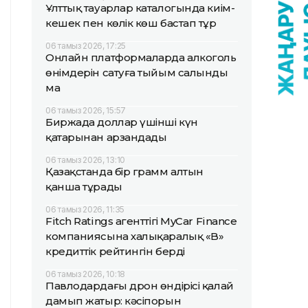
Ұлттық тауарлар каталогында киім-
кешек пен көлік көш бастап тұр
06 тамыз 2026, 17:25
Онлайн платформаларда алкоголь
өнімдерін сатуға тыйым салынды
ма
06 тамыз 2026, 15:57
Биржада доллар үшінші күн
қатарынан арзандады
06 тамыз 2026, 13:10
Қазақстанда бір грамм алтын
қанша тұрады
06 тамыз 2026, 11:35
Fitch Ratings агенттігі MyCar Finance
компаниясына халықаралық «B»
кредиттік рейтингін берді
06 тамыз 2026, 10:18
Павлодардағы дрон өндірісі қалай
дамып жатыр: кәсіпорын