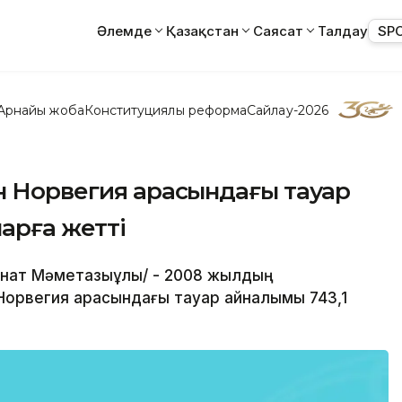
Әлемде
Қазақстан
Саясат
Талдау
SP
Арнайы жоба
Конституциялық реформа
Сайлау-2026
н Норвегия арасындағы тауар
арға жетті
Қанат Мәметқазыұлы/ - 2008 жылдың
Норвегия арасындағы тауар айналымы 743,1