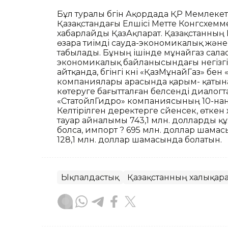
Бұл туралы бүгін Ақордада ҚР Мемлеке
Қазақстандағы Елшісі Метте Конгсхемм
хабарлайды ҚазАқпарат. Қазақстанның
өзара тиімді сауда-экономикалық жән
табылады. Бұның ішінде мұнайгаз салас
экономикалық байланысындағы негізгі 
айтқанда, бүгінгі күні «ҚазМұнайГаз» бе
компаниялары арасында қарым- қатына
көтеруге бағытталған белсенді диалогтар
«СтатойлГидро» компаниясының 10-нан
Келтірілген деректерге сүйенсек, өтк
тауар айналымы 743,1 млн. долларды құр
болса, импорт ? 695 млн. доллар шама
128,1 млн. доллар шамасында болатын.
Ықпалдастық
Қазақстанның халықара