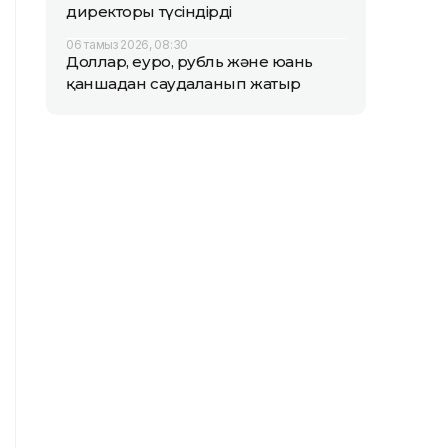
директоры түсіндірді
06 тамыз 2026, 08:30
Доллар, еуро, рубль және юань
қаншадан саудаланып жатыр