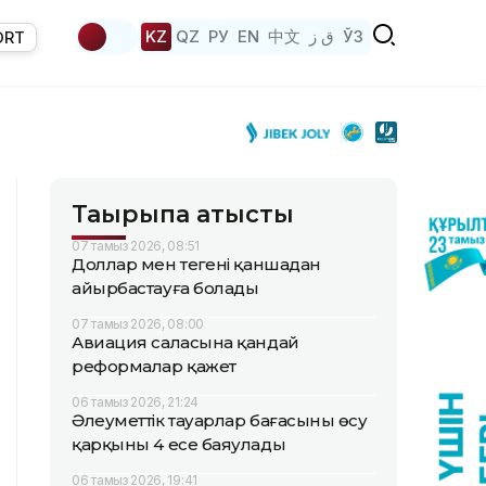
KZ
QZ
РУ
EN
中文
ق ز
ЎЗ
ORT
Тақырыпқа қатысты
07 тамыз 2026, 08:51
Доллар мен теңгені қаншадан
айырбастауға болады
07 тамыз 2026, 08:00
Авиация саласына қандай
реформалар қажет
06 тамыз 2026, 21:24
Әлеуметтік тауарлар бағасының өсу
қарқыны 4 есе баяулады
06 тамыз 2026, 19:41