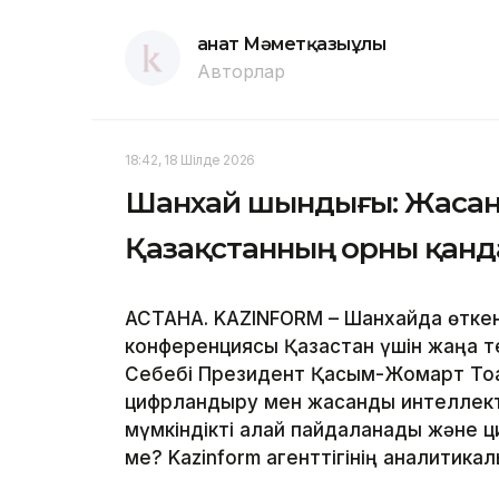
Қанат Мәметқазыұлы
Авторлар
18:42, 18 Шілде 2026
Шанхай шындығы: Жасан
Қазақстанның орны қанд
АСТАНА. KAZINFORM – Шанхайда өтке
конференциясы Қазақстан үшін жаңа т
Себебі Президент Қасым-Жомарт Тоқ
цифрландыру мен жасанды интеллектіг
мүмкіндікті қалай пайдаланады және 
ме? Kazinform агенттігінің аналитика