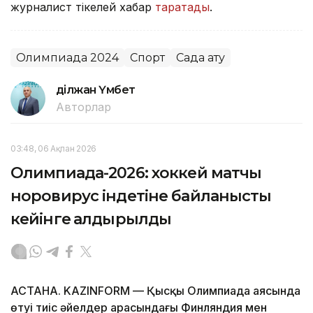
журналист тікелей хабар
таратады
.
Олимпиада 2024
Спорт
Садақ ату
Әділжан Үмбет
Авторлар
03:48, 06 Ақпан 2026
Олимпиада-2026: хоккей матчы
норовирус індетіне байланысты
кейінге қалдырылды
АСТАНА. KAZINFORM — Қысқы Олимпиада аясында
өтуі тиіс әйелдер арасындағы Финляндия мен