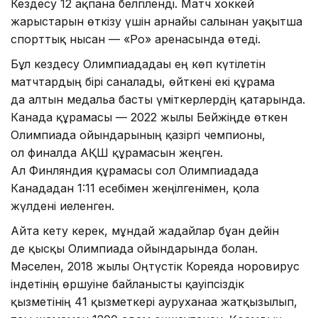
Кездесу 12 ақпанға белгіленді. Матч хоккей
жарыстарын өткізу үшін арнайы салынған уақытша
спорттық нысан — «Ро» аренасында өтеді.
Бұл кездесу Олимпиададағы ең көп күтілетін
матчтардың бірі саналады, өйткені екі құрама
да алтын медальға басты үміткерлердің қатарында.
Канада құрамасы — 2022 жылы Бейжіңде өткен
Олимпиада ойындарының қазіргі чемпионы,
ол финалда АҚШ құрамасын жеңген.
Ал Финляндия құрамасы сол Олимпиадада
Канададан 1:11 есебімен жеңілгенімен, қола
жүлдені иеленген.
Айта кету керек, мұндай жағдайлар бұған дейін
де қысқы Олимпиада ойындарында болған.
Мәселен, 2018 жылы Оңтүстік Кореяда норовирус
індетінің өршуіне байланысты қауіпсіздік
қызметінің 41 қызметкері ауруханаға жатқызылып,