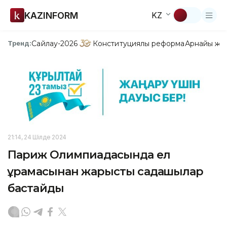
KAZINFORM
KZ
Сайлау-2026
Конституциялық реформа
Арнайы жо
Тренд:
21:14, 24 Шілде 2024
Париж Олимпиадасында ел
құрамасынан жарысты садақшылар
бастайды