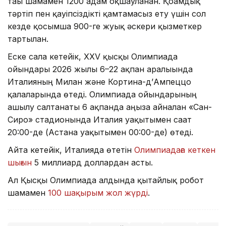
тағы шамамен 1200 адам оқшауланған. Қоғамдық
тәртіп пен қауіпсіздікті қамтамасыз ету үшін сол
кезде қосымша 900-ге жуық әскери қызметкер
тартылған.
Еске сала кетейік, XXV қысқы Олимпиада
ойындары 2026 жылғы 6–22 ақпан аралығында
Италияның Милан және Кортина-д’Ампеццо
қалаларында өтеді. Олимпиада ойындарының
ашылу салтанаты 6 ақпанда аңызға айналған «Сан-
Сиро» стадионында Италия уақытымен сағат
20:00-де (Астана уақытымен 00:00-де) өтеді.
Айта кетейік, Италияда өтетін
Олимпиадаға кеткен
шығын
5 миллиард доллардан асты.
Ал Қысқы Олимпиада алдында қытайлық робот
шамамен
100 шақырым жол жүрді
.