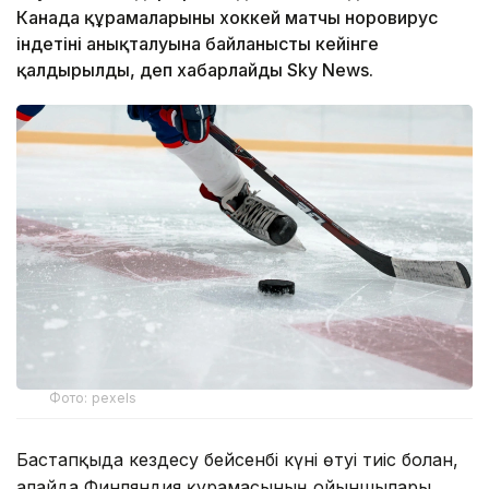
Канада құрамаларының хоккей матчы норовирус
індетінің анықталуына байланысты кейінге
қалдырылды, деп хабарлайды Sky News.
Фото: pexels
Бастапқыда кездесу бейсенбі күні өтуі тиіс болған,
алайда Финляндия құрамасының ойыншылары