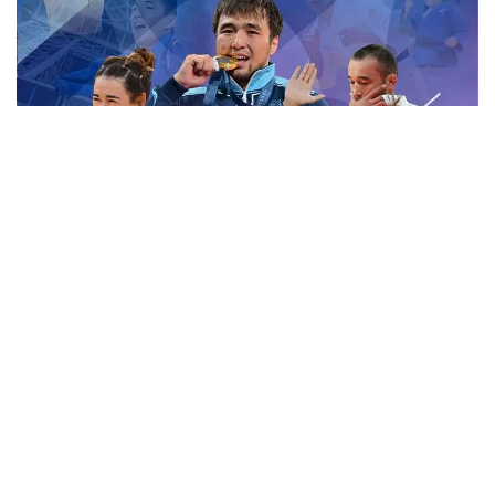
Фото: instagram.com/kaz_judoteam
Енді, биылғы 2024 жылдағы есте қалған байрақты
бәсекелер туралы қысқаша тоқталып өтсек.
Канвон-2024:
(Оңтүстік Корея) Олимпиадасы
Бұл Олимпиада ойындары қазақ жанкүйерлері
үшін тарихи алтын медаль жеңіп алған жарқын