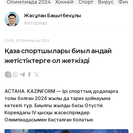
Олимпиада 2024
Хоккей
Спорт
Вирус
Финл
Жасұлан Бақытбекұлы
Авторлар
23:05, 30 Желтоқсан 2024
Қазақ спортшылары биыл қандай
жетістіктерге қол жеткізді
АСТАНА. KAZINFORM — Ірі спорттық додаларға
толы болған 2024 жылы да тарих қойнауына
кеткелі тұр. Биылғы жылдың басы Оңтүстік
Кореядағы IV қысқы жасөспірімдер
Олимпиадасымен басталған болатын.