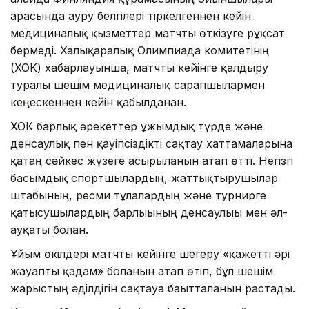
арасында ауру белгілері тіркелгеннен кейін
медициналық қызметтер матчты өткізуге рұқсат
бермеді. Халықаралық Олимпиада комитетінің
(ХОК) хабарлауынша, матчты кейінге қалдыру
туралы шешім медициналық сарапшылармен
кеңескеннен кейін қабылданған.
ХОК барлық әрекеттер ұжымдық түрде және
денсаулық пен қауіпсіздікті сақтау хаттамаларына
қатаң сәйкес жүзеге асырылғанын атап өтті. Негізгі
басымдық спортшылардың, жаттықтырушылар
штабының, ресми тұлғалардың және турнирге
қатысушылардың барлығының денсаулығы мен әл-
ауқаты болған.
Ұйым өкілдері матчты кейінге шегеру «қажетті әрі
жауапты қадам» болғанын атап өтіп, бұл шешім
жарыстың әділдігін сақтауға бағытталғанын растады.