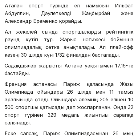
Аталған спорт түрінде ел намысын Ильфат
Абдуллин, Дәулеткелді Жаңбырбай және
Александр Еременко қорғайды.
Ал жекелей сында спортшыларды рейтингілік
раунд күтіп тұр. Жарыс нәтижесі бойынша
олимпиадалық сетка анықталады. Ал плей-офф
кезеңі 30 шілде күні 1/32 финалдан басталады.
Садақшылар жарысты Астана уақытымен 17.15-те
бастайды.
Франция астанасы Париж қаласында Жазғы
Олимпиада ойындары 26 шілде мен 11 тамыз
аралығында өтеді. Ойындарға әлемнің 205 елінен 10
500 спортшы қатысады деп жоспарланған. Онда 32
спорт түрінен 329 медаль жиынтығы сарапқа
салынады.
Еске салсақ, Париж Олимпиадасынан 26 мың