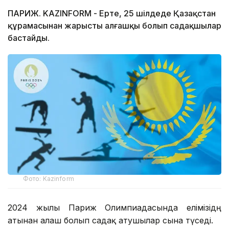
ПАРИЖ. KAZINFORM - Ертең, 25 шілдеде Қазақстан
құрамасынан жарысты алғашқы болып садақшылар
бастайды.
Фото: Kazinform
2024 жылғы Париж Олимпиадасында елімізідң
атынан алғаш болып садақ атушылар сынға түседі.