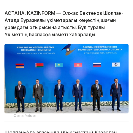
АСТАНА. KAZINFORM — Олжас Бектенов Шолпан-
Атада Еуразиялық үкіметаралық кеңестің шағын
құрамдағы отырысына қатысты. Бұл туралы
Үкіметтің баспасөз қызметі хабарлады.
Фото: Үкімет
Шолпан-Ата қаласында (Қырғызстан) Қазақстан