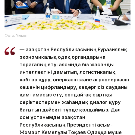
Фото: Үкімет
— Қазақстан Республикасының Еуразиялық
экономикалық одақ органдарына
төрағалық етуі аясында біз жасанды
интеллектіні дамытып, логистикалық
хабтар құру, өнеркәсіп және агроөнеркәсіп
кешенін цифрландыру, кедергісіз сауданы
қамтамасыз ету, сондай-ақ сыртқы
серіктестермен жаһандық диалог құру
бағытын дәйекті түрде қолдаймыз. Дәл
осы ұстанымды Қазақстан
Республикасының Президенті Қасым-
Жомарт Кемелұлы Тоқаев Одаққа мүше