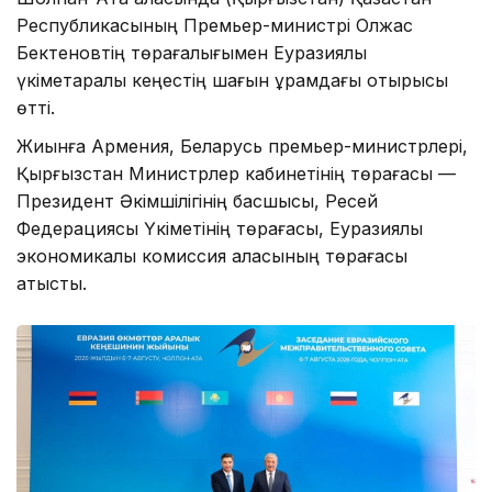
Республикасының Премьер-министрі Олжас
Бектеновтің төрағалығымен Еуразиялық
үкіметаралық кеңестің шағын құрамдағы отырысы
өтті.
Жиынға Армения, Беларусь премьер-министрлері,
Қырғызстан Министрлер кабинетінің төрағасы —
Президент Әкімшілігінің басшысы, Ресей
Федерациясы Үкіметінің төрағасы, Еуразиялық
экономикалық комиссия алқасының төрағасы
қатысты.