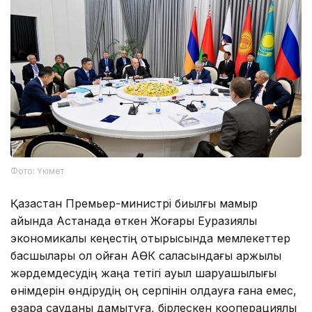
Фото: Үкімет
Қазақстан Премьер-министрі биылғы мамыр
айында Астанада өткен Жоғары Еуразиялық
экономикалық кеңестің отырысында мемлекеттер
басшылары қол қойған АӨК саласындағы қаржылық
жәрдемдесудің жаңа тетігі ауыл шаруашылығы
өнімдерін өндірудің оң серпінін қолдауға ғана емес,
өзара сауданы дамытуға, бірлескен кооперациялық