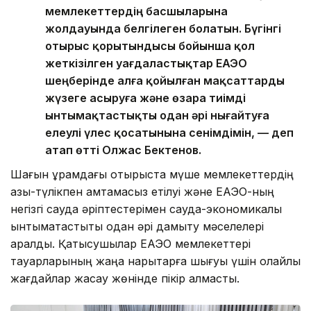
мемлекеттердің басшыларына
жолдауында белгілеген болатын. Бүгінгі
отырыс қорытындысы бойынша қол
жеткізілген уағдаластықтар ЕАЭО
шеңберінде алға қойылған мақсаттарды
жүзеге асыруға және өзара тиімді
ынтымақтастықты одан әрі нығайтуға
елеулі үлес қосатынына сенімдімін, — деп
атап өтті Олжас Бектенов.
Шағын құрамдағы отырыста мүше мемлекеттердің
азық-түлікпен қамтамасыз етілуі және ЕАЭО-ның
негізгі сауда әріптестерімен сауда-экономикалық
ынтымақтастықты одан әрі дамыту мәселелері
қаралды. Қатысушылар ЕАЭО мемлекеттері
тауарларының жаңа нарықтарға шығуы үшін қолайлы
жағдайлар жасау жөнінде пікір алмасты.