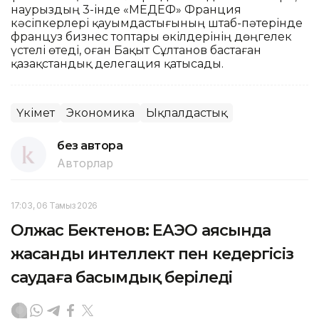
наурыздың 3-інде «МЕДЕФ» Франция
кәсіпкерлері қауымдастығының штаб-пәтерінде
француз бизнес топтары өкілдерінің дөңгелек
үстелі өтеді, оған Бақыт Сұлтанов бастаған
қазақстандық делегация қатысады.
Үкімет
Экономика
Ықпалдастық
без автора
Авторлар
17:03, 06 Тамыз 2026
Олжас Бектенов: ЕАЭО аясында
жасанды интеллект пен кедергісіз
саудаға басымдық беріледі