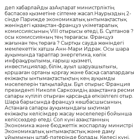
деп хабарлайды ҚазАқпарат министрліктің
баспасөз қызметіне сілтеме жасап.Наурыздың 2-
сінде Парижде экономикалық ынтымақтастық
жөніндегі қазақстан-француз үкіметаралық
комиссиясының VIII отырысы өтеді, Б. Сұлтанов ?
осы комиссияның тең төрағасы. Француз
жағынан тең төраға ? Сыртқы сауда жөніндегі
мемлекеттік хатшы Анн-Мари Идрак. Осы шара
ауқымында тараптар энергетика, көлік
инфрақұрылымы, ғарыш қызметі,
инвестициялар, білім, ауыл шаруашылығы,
қоршаған ортаны қорғау және басқа салалардағы
екіжақты ынтымақтастықтың кең ауқымды
мәселелерін талқылайды. Бұл отырыс Франция
президенті Николя Саркозидің Қазақстанға ресми
сапары күтіліп отырған қарсаңда өткізілгелі отыр.
Шара барысында француз көшбасшысының
Астанаға сапары ауқымындағы ықтимал
екіжақты келісімдер жасау мәселелері бойынша
келіссөздер өтеді. Сол күні Қазақстанның
Экономика және бюджеттік жоспарлау министрі
Экономикалық ынтымақтастық және даму
ұйымының штаб-пәтерінде болады. Келесі күні,