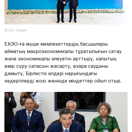
Фото: Үкімет
ЕАЭО-ға мүше мемлекеттердің басшылары
аймақтың макроэкономикалық тұрақтылығын сақтау
және экономикалық әлеуетін арттыру, халықтың
өмір сүру сапасын жақсарту, өзара сауданы
дамыту, Бірлестік елдері нарығындағы
кедергілерді жою жөнінде міндеттер қойып отыр.