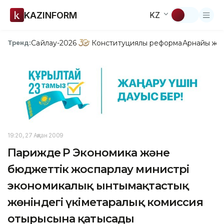
KAZINFORM
KZ
Сайлау-2026
Конституциялық реформа
Арнайы жо
Тренд:
19:20, 27 Ақпан 2009
Парижде ҚР Экономика және
бюджеттік жоспарлау министрі
экономикалық ынтымақтастық
жөніндегі үкіметаралық комиссия
отырысына қатысады