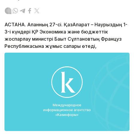
АСТАНА. Ақпанның 27-сі. ҚазАқпарат – Наурыздың 1-
3-і күндері ҚР Экономика және бюджеттік
жоспарлау министрі Бақыт Сұлтановтың Француз
Республикасына жұмыс сапары өтеді,