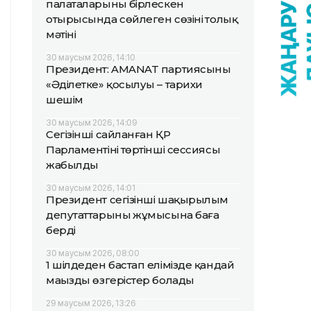
палаталарының бірлескен
отырысында сөйлеген сөзінің толық
мәтіні
30 маусым 2026, 14:10
Президент: AMANAT партиясының
«Әділетке» қосылуы – тарихи
шешім
30 маусым 2026, 14:09
Сегізінші сайланған ҚР
Парламентінің төртінші сессиясы
жабылды
30 маусым 2026, 14:01
Президент сегізінші шақырылым
депутаттарының жұмысына баға
берді
30 маусым 2026, 08:00
1 шілдеден бастап елімізде қандай
маңызды өзгерістер болады
29 маусым 2026, 13:26