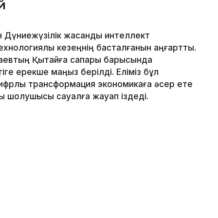
й
н Дүниежүзілік жасанды интеллект
ехнологиялық кезеңнің басталғанын аңғартты.
аевтың Қытайға сапары барысында
е ерекше маңыз берілді. Еліміз бұл
цифрлық трансформация экономикаға әсер ете
лық шолушысы сауалға жауап іздеді.