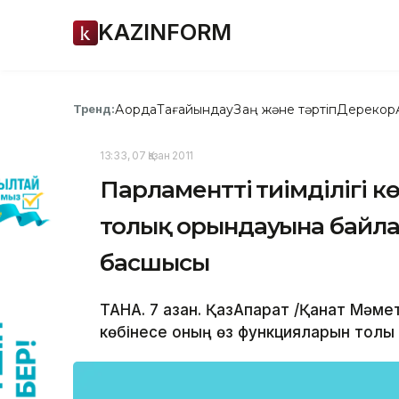
KAZINFORM
Ақорда
Тағайындау
Заң және тәртіп
Дерекқор
Тренд:
13:33, 07 Қазан 2011
Парламенттің тиімділігі 
толық орындауына байла
басшысы
ТАНА. 7 қазан. ҚазАқпарат /Қанат Мәме
көбінесе оның өз функцияларын толы