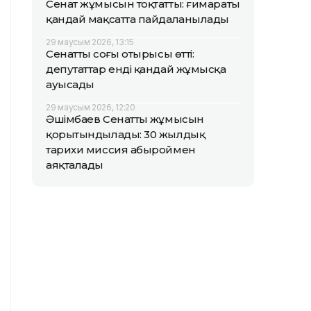
Сенат жұмысын тоқтатты: ғимараты
қандай мақсатта пайдаланылады
29 маусым 2026, 13:15
Сенаттың соңғы отырысы өтті:
депутаттар енді қандай жұмысқа
ауысады
29 маусым 2026, 12:20
Әшімбаев Сенаттың жұмысын
қорытындылады: 30 жылдық
тарихи миссия абыроймен
аяқталады