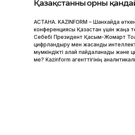
Қазақстанның орны қанда
АСТАНА. KAZINFORM – Шанхайда өтке
конференциясы Қазақстан үшін жаңа т
Себебі Президент Қасым-Жомарт Тоқ
цифрландыру мен жасанды интеллектіг
мүмкіндікті қалай пайдаланады және 
ме? Kazinform агенттігінің аналитика