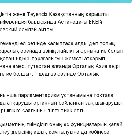
діктің және Тәуелсіз Қазақстанның қарышты
конференция барысында Астанадағы ЕҚЫҰ
евский осылай айтты.
егеменді ел ретінде қалыптаса алды деп толық
қаралық аренада өзінің лайықты орнына ие болып
ақстан ЕҚЫҰ төрағалығын жемісті атқарып
ғана емес, тұтастай алғанда Орталық Азия өңірі
е ие болды», - деді өз сөзінде Орталық
ойынша парламентаризм ұстанымына тоқтала
ағида атқарушы органның сайланған заң шығарушы
ілікке саятынын тілге тиек етті.
ызметінің тиімділігі оның өз функцияларын қалай
леу үдерісінің ашық қамтылуына да көбінесе