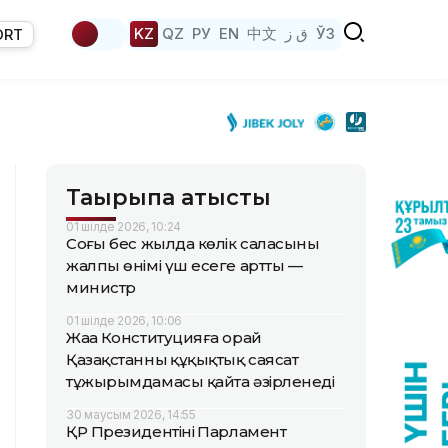
KZ
QZ
РУ
EN
中文
ق ز
ЎЗ
ORT
Тақырыпқа қатысты
01 шілде 2026, 10:24
Соңғы бес жылда көлік саласының
жалпы өнімі үш есеге артты —
министр
01 шілде 2026, 10:06
Жаңа Конституцияға орай
Қазақстанның құқықтық саясат
тұжырымдамасы қайта әзірленеді
30 маусым 2026, 14:55
ҚР Президентінің Парламент