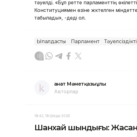
тәуелді. «Бұл ретте парламенттің өкілетт
Конституциямен өзіне жүктелген міндетт
табылады», -деді ол.
Ықпалдастық
Парламент
Тәуелсіздік
Қанат Мәметқазыұлы
Авторлар
18:42, 18 Шілде 2026
Шанхай шындығы: Жасан