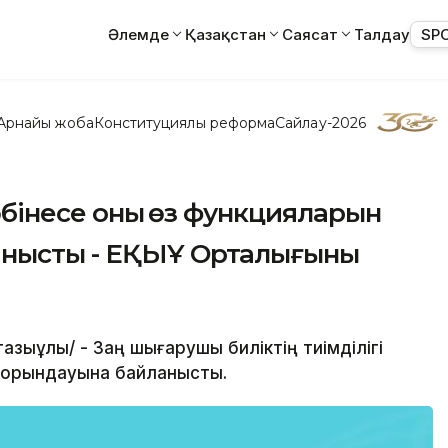
Әлемде
Қазақстан
Саясат
Талдау
SP
Арнайы жоба
Конституциялық реформа
Сайлау-2026
көбінесе оның өз функцияларын
нысты - ЕҚЫҰ Орталығының
тқазыұлы/ - Заң шығарушы биліктің тиімділігі
қ орындауына байланысты.