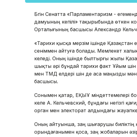
Бүгін Сенатта «Парламентаризм - егемен
дамуының кепілі» тақырыбында өткен 
Орталығының басшысы Александр Кельч
«Тарихи қысқа мерзім ішінде Қазақстан 
сеніммен айтуға болады. Мемлекет халы
келеді. Оның ішінде былтырғы жылы Қаз
шықты әрі бұндай тарихи факт Ұйым үшін 
мен ТМД елдері үшін де аса маңызды мәнг
басшысы.
Сонымен қатар, ЕҚЫҰ міндеттемелері б
келе А. Кельчевский, бұндағы негізгі қ
орган мен электорат алдындағы жауапкерш
Оның айтуынша, заң шығарушы биліктің қ
орындағанымен қоса, заң жобаларын әзір