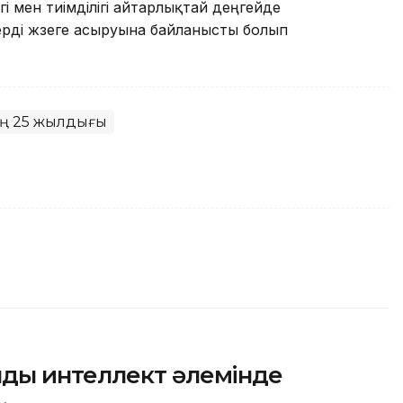
ігі мен тиімділігі айтарлықтай деңгейде
ерді жүзеге асыруына байланысты болып
тің 25 жылдығы
ды интеллект әлемінде