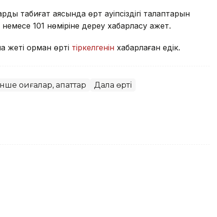
ды табиғат аясында өрт қауіпсіздігі талаптарын
12 немесе 101 нөміріне дереу хабарласу қажет.
ша жеті орман өрті
тіркелгенін
хабарлаған едік.
нше оқиғалар, апаттар
Дала өрті