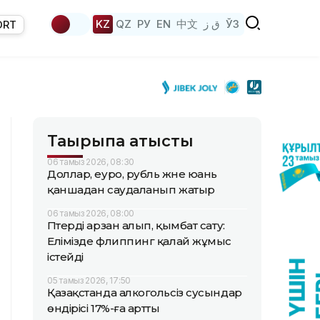
KZ
QZ
РУ
EN
中文
ق ز
ЎЗ
ORT
Тақырыпқа қатысты
06 тамыз 2026, 08:30
Доллар, еуро, рубль және юань
қаншадан саудаланып жатыр
06 тамыз 2026, 08:00
Пәтерді арзан алып, қымбат сату:
Елімізде флиппинг қалай жұмыс
істейді
05 тамыз 2026, 17:50
Қазақстанда алкогольсіз сусындар
өндірісі 17%-ға артты