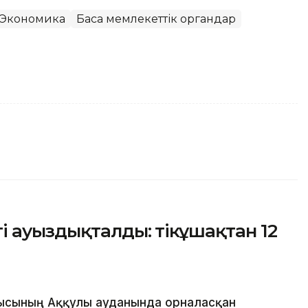
Экономика
Басқа мемлекеттік органдар
 ауыздықталды: тікұшақтан 12
ысының Аққулы ауданында орналасқан