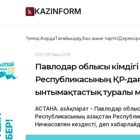
KAZINFORM
Ақорда
Тағайындау
Заң және тәртіп
Дерекқор
Тренд:
21:01, 28 Тамыз 2015
Павлодар облысы әкімдіг
Республикасының ҚР-дағ
ынтымақтастық туралы 
АСТАНА. ҚазАқпарат - Павлодар облыс
Республикасының Қазақстан Республик
Ничкасовпен кездесті, деп хабарлайд