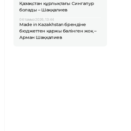
Қазақстан құрлықтағы Сингапур
болады – Шаққалиев
04 тамыз 2026, 13:44
Made in Kazakhstan брендіне
бюджеттен қаржы бөлінген жоқ –
Арман Шаққалиев