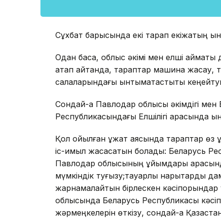
Сұхбат барысында екі тарап екіжақтың ы
Одан басқа, облыс әкімі мен елші аймақты
атап айтқанда, тараптар машина жасау, т
салаларындағы ынтымақтастықты кеңейтуг
Сондай-ақ Павлодар облысы әкімдігі мен
Республикасындағы Елшілігі арасында ын
Қол қойылған құжат аясында тараптар өз 
іс-қимыл жасасатын болады: Беларусь Ре
Павлодар облысының ұйымдары арасында
мүмкіндік туғызу;тауарлық нарықтарды 
жарнамалайтын бірлескен кәсіпорындар 
облысында Беларусь Республикасы кәсіп
жәрмеңкелерін өткізу, сондай-ақ Қазақс