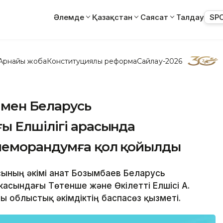
Әлемде
Қазақстан
Саясат
Талдау
SP
Арнайы жоба
Конституциялық реформа
Сайлау-2026
і мен Беларусь
ы Елшілігі арасында
меморандумға қол қойылды
ының әкімі Қанат Бозымбаев Беларусь
асындағы Төтенше және Өкілетті Елшісі А.
ы облыстық әкімдіктің баспасөз қызметі.