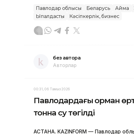
Павлодар облысы
Беларусь
Аймақ
Ықпалдастық
Кәсіпкерлік, бизнес
без автора
Авторлар
00:31, 06 Тамыз 2026
Павлодардағы орман өрті
тонна су төгілді
АСТАНА. KAZINFORM — Павлодар обл