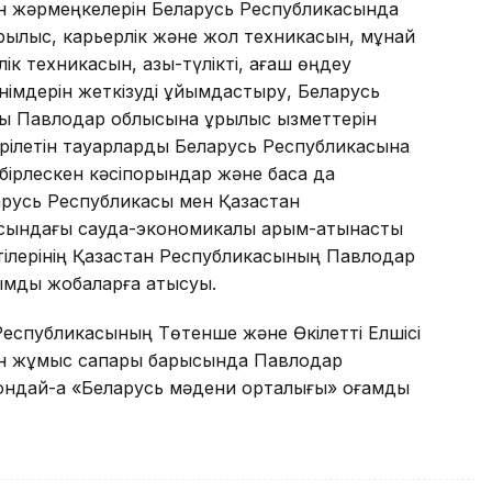
ен жәрмеңкелерін Беларусь Республикасында
ұрылыс, карьерлік және жол техникасын, мұнай
ік техникасын, азық-түлікті, ағаш өңдеу
өнімдерін жеткізуді ұйымдастыру, Беларусь
ы Павлодар облысына құрылыс қызметтерін
рілетін тауарларды Беларусь Республикасына
 бірлескен кәсіпорындар және басқа да
русь Республикасы мен Қазақстан
ындағы сауда-экономикалық қарым-қатынасты
тілерінің Қазақстан Республикасының Павлодар
мдық жобаларға қатысуы.
Республикасының Төтенше және Өкілетті Елшісі
ан жұмыс сапары барысында Павлодар
ондай-ақ «Беларусь мәдени орталығы» қоғамдық