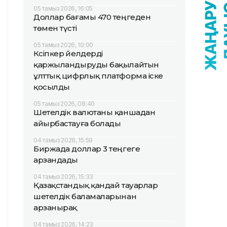
05 тамыз 2026, 16:05
Доллар бағамы 470 теңгеден
төмен түсті
05 тамыз 2026, 10:00
Кәсіпкер әйелдерді
қаржыландыруды бақылайтын
ұлттық цифрлық платформа іске
қосылды
05 тамыз 2026, 08:40
Шетелдік валютаны қаншадан
айырбастауға болады
04 тамыз 2026, 15:59
Биржада доллар 3 теңгеге
арзандады
04 тамыз 2026, 15:33
Қазақстандық қандай тауарлар
шетелдік баламаларынан
арзанырақ
04 тамыз 2026, 14:23