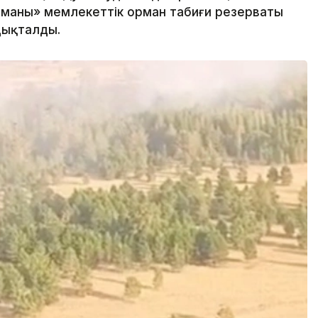
маны» мемлекеттік орман табиғи резерваты
дықталды.