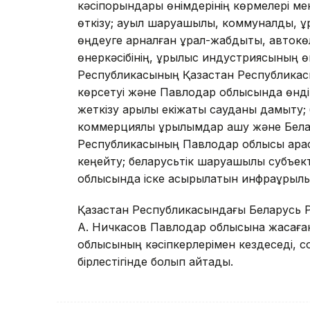
кәсіпорындары өнімдерінің көрмелері м
өткізу; ауыл шаруашылық, коммуналдық, қ
өңдеуге арналған құрал-жабдықты, автокөл
өнеркәсібінің, құрылыс индустриясының 
Республикасының Қазақстан Республикас
көрсетуі және Павлодар облысында өнді
жеткізу арқылы екіжақтық сауданы дамыту;
коммерциялық құрылымдар ашу және Бела
Республикасының Павлодар облысы арас
кеңейту; беларусьтік шаруашылық субъек
облысында іске асырылатын инфрақұрылы
Қазақстан Республикасындағы Беларусь 
А. Ничкасов Павлодар облысына жасағ
облысының кәсіпкерлерімен кездеседі, с
бірлестігінде болып қайтады.