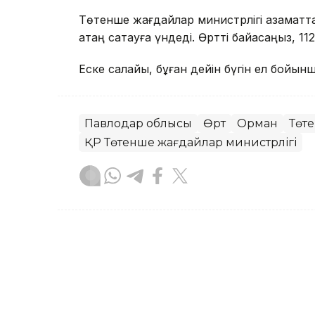
Төтенше жағдайлар министрлігі азаматтар
қатаң сақтауға үндеді. Өртті байқасаңыз, 1
Еске салайық, бұған дейін бүгін ел бойын
Павлодар облысы
Өрт
Орман
Төте
ҚР Төтенше жағдайлар министрлігі
Мейірман Лес
Авторлар
19:46, 05 Тамыз 2026