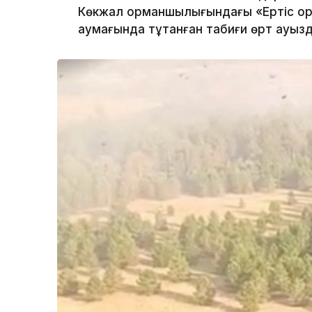
Көкжал орманшылығындағы «Ертіс ор
аумағында тұтанған табиғи өрт ауыз