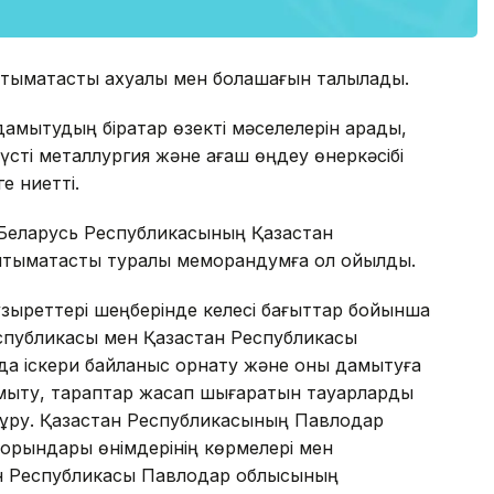
нтымақтастық ахуалы мен болашағын талқылады.
 дамытудың бірқатар өзекті мәселелерін қарады,
үсті металлургия және ағаш өңдеу өнеркәсібі
е ниетті.
 Беларусь Республикасының Қазақстан
тымақтастық туралы меморандумға қол қойылды.
құзыреттері шеңберінде келесі бағыттар бойынша
спубликасы мен Қазақстан Республикасы
 іскери байланыс орнату және оны дамытуға
дамыту, тараптар жасап шығаратын тауарларды
құру. Қазақстан Республикасының Павлодар
орындары өнімдерінің көрмелері мен
тан Республикасы Павлодар облысының