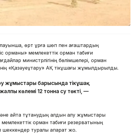
лауынша, өрт құрғақ шөп пен ағаштардың
тіс орманы» мемлекеттік орман табиғи
ғдайлар министрлігінің бөлімшелері, орман
ің «Қазәуеқұтқару» АҚ тікұшағы жұмылдырылды.
діру жұмыстары барысында тікұшақ
алпы көлемі 12 тонна су төкті, —
және қайта тұтанудың алдын алу жұмыстары
ы» мемлекеттік орман табиғи резерватының
 шеккендер туралы ақпарат жоқ.