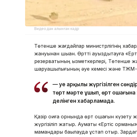
Видеодан алынған кадр
Төтенше жағдайлар министрлігінің хабар
жануынан шыққан. Өртті ауыздықтауға «Ер
резерватының қызметкерлері, Төтенше жа
шаруашылығының әуе кемесі және ТЖМ-н
— Әуе арқылы жүргізілген сөн
төрт мәрте ұшып, өрт ошағына ж
делінген хабарламада.
Қазір оқиға орнында өрт ошағын күзету 
жүргізіліп жатыр. Аумақты «Ертіс орман
мамандары бақылауда ұстап отыр. Зардап